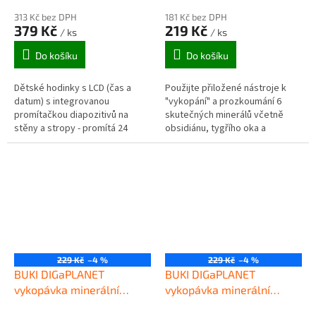
313 Kč bez DPH
181 Kč bez DPH
379 Kč
219 Kč
/ ks
/ ks
Do košíku
Do košíku
Dětské hodinky s LCD (čas a
Použijte přiložené nástroje k
datum) s integrovanou
"vykopání" a prozkoumání 6
promítačkou diapozitivů na
skutečných minerálů včetně
stěny a stropy - promítá 24
obsidiánu, tygřího oka a
barevných obrázků dinosaurů.
červeného jaspisu.
229 Kč
–4 %
229 Kč
–4 %
BUKI DIGaPLANET
BUKI DIGaPLANET
vykopávka minerální
vykopávka minerální
kameny MĚSÍC
kameny ZEMĚ