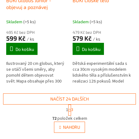
BUKI Globus Junior -
BUKI Lidské tělo
objevuj a poznávej
Skladem
(>5 ks)
Skladem
(>5 ks)
495 Kč bez DPH
479 Kč bez DPH
599 Kč
579 Kč
/ ks
/ ks
Do košíku
Do košíku
Ilustrovaný 20 cm globus, který
Dětská experimentální sada s
se otáčí všemi směry, aby
cca 30cm vysokým modelem
pomohl dětem objevovat
lidského těla a příslušenstvím k
svět. Mapa obsahuje přes 300
realizaci 12ti pokusů. Model
kreseb: zvířata, památky,
lidského těla lze rozebrat a
sporty, kulinářské pokrmy a
jednotlivé orgány pomocí...
další.
NAČÍST 24 DALŠÍCH
S
1
3
t
O
r
72
položek celkem
v
á
l
NAHORU
n
á
k
d
o