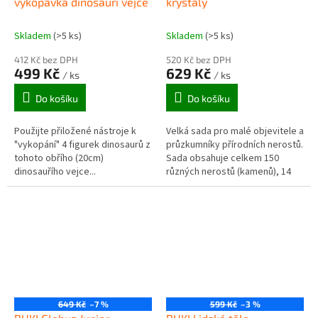
vykopávka dinosauří vejce
krystaly
Skladem
(>5 ks)
Skladem
(>5 ks)
412 Kč bez DPH
520 Kč bez DPH
499 Kč
629 Kč
/ ks
/ ks
Do košíku
Do košíku
Použijte přiložené nástroje k
Velká sada pro malé objevitele a
"vykopání" 4 figurek dinosaurů z
průzkumníky přírodních nerostů.
tohoto obřího (20cm)
Sada obsahuje celkem 150
dinosauřího vejce...
různých nerostů (kamenů), 14
Tyranosaurus, Diplodocus,
popsaných experimentů a
Stegosaurus, Styracosaurus.
příslušenství na tvorbu
Krabička poslouží...
rostoucích...
649 Kč
–7 %
599 Kč
–3 %