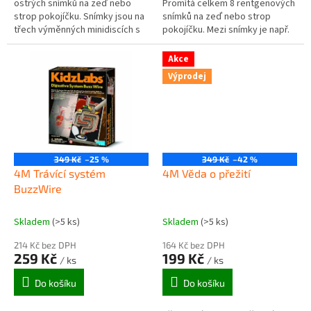
ostrých snímků na zeď nebo
Promítá celkem 8 rentgenových
strop pokojíčku. Snímky jsou na
snímků na zeď nebo strop
třech výměnných minidiscích s
pokojíčku. Mezi snímky je např.
tématem traktorů a nákladních
lebka, pánev, mozek, srdce a
aut v perfektní kvalitě.
další části lidského těla....
Akce
Výprodej
349 Kč
–25 %
349 Kč
–42 %
4M Trávící systém
4M Věda o přežití
BuzzWire
Skladem
(>5 ks)
Skladem
(>5 ks)
214 Kč bez DPH
164 Kč bez DPH
259 Kč
199 Kč
/ ks
/ ks
Do košíku
Do košíku