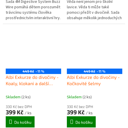
Sada 4M Digestive System Buzz
Věda není jenom pro školní
Wire pomáhá dětem porozumět
lavice. Věda ti může také
trávicímu systému člověka
pomoci přežít v divočině. Sada
prostřednictvím interaktivní hry.
obsahuje měkolik jednoduchých
nástrojů a poznatků, které
mohou zachránit život....
449 Kč
–11 %
449 Kč
–11 %
Albi Exkurze do divočiny -
Albi Exkurze do divočiny -
Koaly, klokani a další
Kočkovité šelmy
vačnatci
Skladem
(2 ks)
Skladem
(2 ks)
330 Kč bez DPH
330 Kč bez DPH
399 Kč
399 Kč
/ ks
/ ks
Do košíku
Do košíku