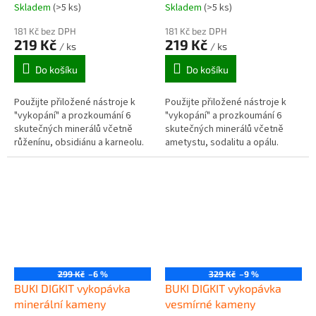
Skladem
(>5 ks)
Skladem
(>5 ks)
181 Kč bez DPH
181 Kč bez DPH
219 Kč
219 Kč
/ ks
/ ks
Do košíku
Do košíku
Použijte přiložené nástroje k
Použijte přiložené nástroje k
"vykopání" a prozkoumání 6
"vykopání" a prozkoumání 6
skutečných minerálů včetně
skutečných minerálů včetně
růženínu, obsidiánu a karneolu.
ametystu, sodalitu a opálu.
299 Kč
–6 %
329 Kč
–9 %
BUKI DIGKIT vykopávka
BUKI DIGKIT vykopávka
minerální kameny
vesmírné kameny