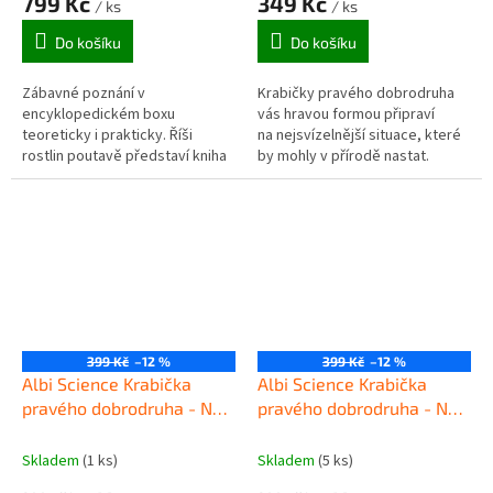
799 Kč
349 Kč
/ ks
/ ks
Do košíku
Do košíku
Zábavné poznání v
Krabičky pravého dobrodruha
encyklopedickém boxu
vás hravou formou připraví
teoreticky i prakticky. Říši
na nejsvízelnější situace, které
rostlin poutavě představí kniha
by mohly v přírodě nastat.
plná obrázků a schémat, v
sešitě aktivit si ji zopakujete v
doplňovačkách. Na...
399 Kč
–12 %
399 Kč
–12 %
Albi Science Krabička
Albi Science Krabička
pravého dobrodruha - Na
pravého dobrodruha - Na
chatu
zimní túru
Skladem
(1 ks)
Skladem
(5 ks)