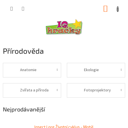
Přejít
NÁKUP
na
obsah
KOŠÍK
Přírodověda
Anatomie
Ekologie
Zvířata a příroda
Fotoprojektory
Nejprodávanější
Insect Lore Životní cyklus - Motýl