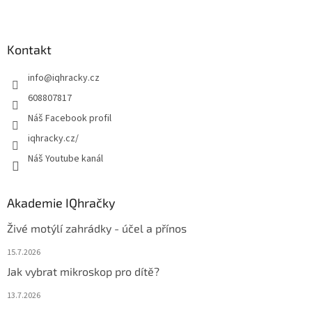
Z
á
p
a
Kontakt
t
info
@
iqhracky.cz
í
608807817
Náš Facebook profil
iqhracky.cz/
Náš Youtube kanál
Akademie IQhračky
Živé motýlí zahrádky - účel a přínos
15.7.2026
Jak vybrat mikroskop pro dítě?
13.7.2026