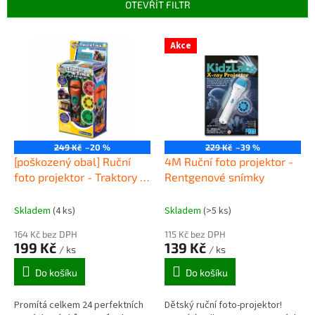
p
OTEVŘÍT FILTR
r
o
V
Akce
d
ý
u
p
k
i
t
s
ů
p
r
o
249 Kč
–20 %
229 Kč
–39 %
d
[poškozený obal] Ruční
4M Ruční foto projektor -
u
foto projektor - Traktory a
Rentgenové snímky
k
náklaďáky
t
Skladem
(4 ks)
Skladem
(>5 ks)
ů
164 Kč bez DPH
115 Kč bez DPH
199 Kč
139 Kč
/ ks
/ ks
Do košíku
Do košíku
Promítá celkem 24 perfektních
Dětský ruční foto-projektor!