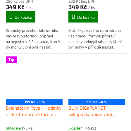
288 Kč bez DPH
288 Kč bez DPH
349 Kč
349 Kč
/ ks
/ ks
Do košíku
Do košíku
Krabičky pravého dobrodruha
Krabičky pravého dobrodruha
vás hravou formou připraví
vás hravou formou připraví
na nejsvízelnější situace, které
na nejsvízelnější situace, které
by mohly v přírodě nastat.
by mohly v přírodě nastat.
Tip
399 Kč
–5 %
229 Kč
–4 %
Brainstorm Toys - Hodinky
BUKI DIGaPLANET
s LED fotoprojektorem
vykopávka minerální
Dinosauři
kameny MARS
Skladem
(>5 ks)
Skladem
(>5 ks)