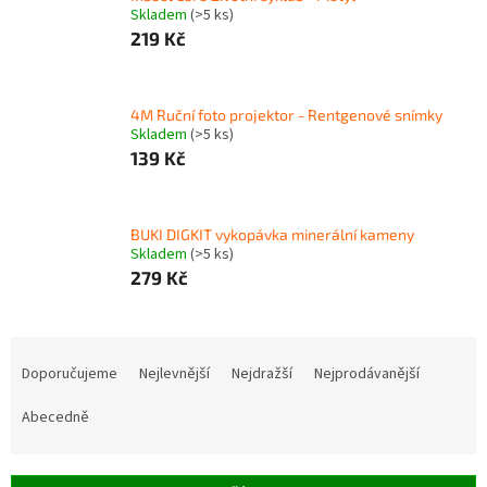
Skladem
(>5 ks)
219 Kč
4M Ruční foto projektor - Rentgenové snímky
Skladem
(>5 ks)
139 Kč
BUKI DIGKIT vykopávka minerální kameny
Skladem
(>5 ks)
279 Kč
Ř
a
Doporučujeme
Nejlevnější
Nejdražší
Nejprodávanější
z
e
Abecedně
n
í