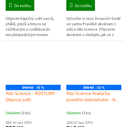
Do košíku
Do košíku
Objevte báječný svět savců,
Vytvořte si chov živoucích fosilií
ptáků, plazů a hmyzu se
se sadou Pravěké akvárium z
zážitkovým a vzdělávacím
edice Albi Science. Připravte
encyklopedickým boxem
akvárium a sledujte, jak se z
Mláďata - Objevuj svět!.
vajíček líhnou prastaří triopsi –
Encyklopedie plná zajímavostí
živoucí fosílie,...
odhalí, jak se...
949 Kč
–15 %
399 Kč
–12 %
Albi Science - ROSTLINY -
Albi Science Krabička
Objevuj svět
pravého dobrodruha - Na
dovolenou
Skladem
(3 ks)
Skladem
(3 ks)
660 Kč bez DPH
288 Kč bez DPH