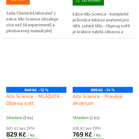
Sada Chemická laboratoř z
Edice Albi Science - Kompletní
edice Albi Science obsahuje
průvodce lidskou anatomií pro
více než 50 experimentů a
děti. Lidské tělo - Objevuj svět!
plnobarevný manuál plný
je krabice nabitá zábavou a
fascinujících faktů o
vědomostmi. Co se děje uvnitř
neuvěřitelné chemii.
vašeho těla? Jak...
Doporučený věk: 8+ let
949 Kč
–12 %
899 Kč
–14 %
Albi Science - MLÁĎATA -
Albi Science - Pravěké
Objevuj svět
akvárium
Skladem
(5 ks)
Skladem
(1 ks)
685 Kč bez DPH
636 Kč bez DPH
829 Kč
769 Kč
/ ks
/ ks