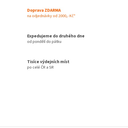
v
a
á
Doprava ZDARMA
c
n
í
na odjednávky od 2000,- Kč*
í
p
r
v
Expedujeme do druhého dne
k
od pondělí do pátku
y
v
ý
p
Tisíce výdejních míst
i
po celé ČR a SR
s
u