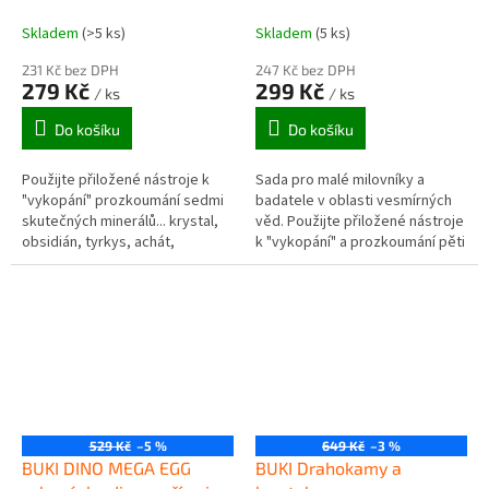
Skladem
(>5 ks)
Skladem
(5 ks)
231 Kč bez DPH
247 Kč bez DPH
279 Kč
299 Kč
/ ks
/ ks
Do košíku
Do košíku
Použijte přiložené nástroje k
Sada pro malé milovníky a
"vykopání" prozkoumání sedmi
badatele v oblasti vesmírných
skutečných minerálů... krystal,
věd. Použijte přiložené nástroje
obsidián, tyrkys, achát,
k "vykopání" a prozkoumání pěti
ametyst, citrín, lapis lazuli.
vesmírných kamenů a dvou
Krabička slouží jako miska pro...
insignií vesmírných misí. Z...
529 Kč
–5 %
649 Kč
–3 %
BUKI DINO MEGA EGG
BUKI Drahokamy a