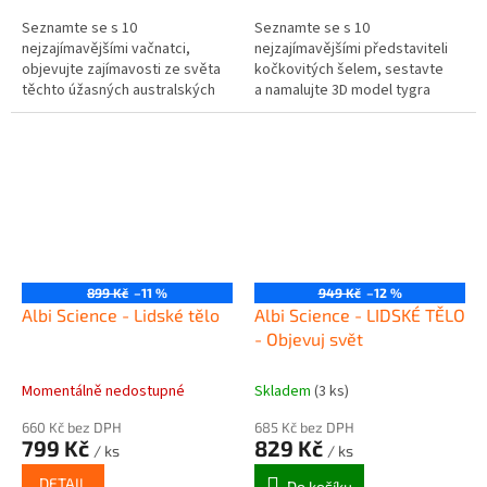
Seznamte se s 10
Seznamte se s 10
nejzajímavějšími vačnatci,
nejzajímavějšími představiteli
objevujte zajímavosti ze světa
kočkovitých šelem, sestavte
těchto úžasných australských
a namalujte 3D model tygra
tvorů a ještě mnohem víc!
a ještě mnohem víc!
899 Kč
–11 %
949 Kč
–12 %
Albi Science - Lidské tělo
Albi Science - LIDSKÉ TĚLO
- Objevuj svět
Momentálně nedostupné
Skladem
(3 ks)
660 Kč bez DPH
685 Kč bez DPH
799 Kč
829 Kč
/ ks
/ ks
DETAIL
Do košíku