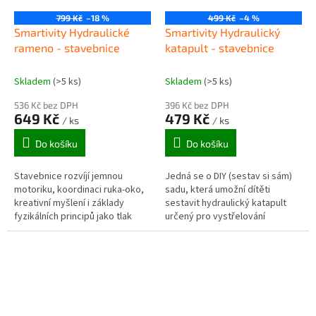
799 Kč
–18 %
499 Kč
–4 %
Smartivity Hydraulické
Smartivity Hydraulický
rameno - stavebnice
katapult - stavebnice
Skladem
(>5 ks)
Skladem
(>5 ks)
536 Kč bez DPH
396 Kč bez DPH
649 Kč
479 Kč
/ ks
/ ks
Do košíku
Do košíku
Stavebnice rozvíjí jemnou
Jedná se o DIY (sestav si sám)
motoriku, koordinaci ruka‑oko,
sadu, která umožní dítěti
kreativní myšlení i základy
sestavit hydraulický katapult
fyzikálních principů jako tlak
určený pro vystřelování
kapaliny, páka, síla a
papírových letadel (nebo
mechanická převodová
měkkých „raket“/projektilů).
soustava.