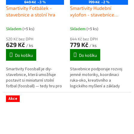
649 Kč
–3 %
799 Kč
–2 %
Smartivity Fotbálek -
Smartivity Hudební
stavebnice a stolní hra
xylofon - stavebnice
hudební hračky
Skladem
(>5 ks)
Skladem
(>5 ks)
520 Kč bez DPH
644 Kč bez DPH
629 Kč
779 Kč
/ ks
/ ks
Do košíku
Do košíku
Smartivity Foosball je diy-
Stavebnice podporuje rozvoj
stavebnice, která umožňuje
jemné motoriky, koordinaci
postavit si miniaturní stolní
ruka‑oko, kreativního a
fotbal (foosball) — tedy hru pro
logického myšlení a základy
dva hráče, která kombinuje
fyzikálních principů jako vibrace,
zábavu s učením.
harmonie, ozubené převody a
Akce
rytmus .