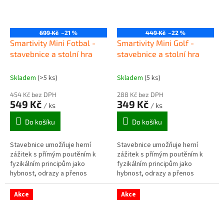
699 Kč
–21 %
449 Kč
–22 %
Smartivity Mini Fotbal -
Smartivity Mini Golf -
stavebnice a stolní hra
stavebnice a stolní hra
Skladem
(>5 ks)
Skladem
(5 ks)
454 Kč bez DPH
288 Kč bez DPH
549 Kč
349 Kč
/ ks
/ ks
Do košíku
Do košíku
Stavebnice umožňuje herní
Stavebnice umožňuje herní
zážitek s přímým poutěním k
zážitek s přímým poutěním k
fyzikálním principům jako
fyzikálním principům jako
hybnost, odrazy a přenos
hybnost, odrazy a přenos
pohybu – ideální pro pochopení
pohybu – ideální pro pochopení
pohybu koulí v reálném čase.
pohybu koulí v reálném čase.
Akce
Akce