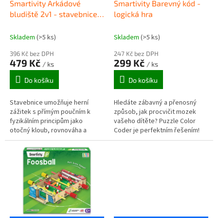
d
Smartivity Arkádové
Smartivity Barevný kód -
u
bludiště 2v1 - stavebnice a
logická hra
k
stolní hra
t
Skladem
(>5 ks)
Skladem
(>5 ks)
ů
396 Kč bez DPH
247 Kč bez DPH
479 Kč
299 Kč
/ ks
/ ks
Do košíku
Do košíku
Stavebnice umožňuje herní
Hledáte zábavný a přenosný
zážitek s přímým poučním k
způsob, jak procvičit mozek
fyzikálním principům jako
vašeho dítěte? Puzzle Color
otočný kloub, rovnováha a
Coder je perfektním řešením!
přenos pohybu – ideální pro
pochopení pohybu koulí v
reálném čase.