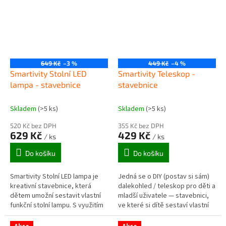
649 Kč
–3 %
449 Kč
–4 %
Smartivity Stolní LED
Smartivity Teleskop -
lampa - stavebnice
stavebnice
Skladem
(>5 ks)
Skladem
(>5 ks)
520 Kč bez DPH
355 Kč bez DPH
629 Kč
429 Kč
/ ks
/ ks
Do košíku
Do košíku
Smartivity Stolní LED lampa je
Jedná se o DIY (postav si sám)
kreativní stavebnice, která
dalekohled / teleskop pro děti a
dětem umožní sestavit vlastní
mladší uživatele — stavebnici,
funkční stolní lampu. S využitím
ve které si dítě sestaví vlastní
mechaniky, optiky a jednoduché
funkční dalekohled.
elektroniky si dítě krok...