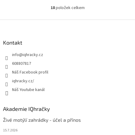
kolem Země, střídání dne a
18
položek celkem
O
noci, fáze Měsíce a...
v
l
Z
á
á
d
p
a
a
Kontakt
c
t
í
info
@
iqhracky.cz
í
p
r
608807817
v
Náš Facebook profil
k
y
iqhracky.cz/
v
Náš Youtube kanál
ý
p
i
s
Akademie IQhračky
u
Živé motýlí zahrádky - účel a přínos
15.7.2026