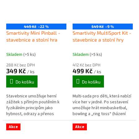
449 Kč
–22 %
549 Kč
–9 %
Smartivity Mini Pinball -
Smartivity MultiSport Kit -
stavebnice a stolní hra
stavebnice a stolní hry
Skladem
(>5 ks)
Skladem
(>5 ks)
288 Kč bez DPH
412 Kč bez DPH
349 Kč
499 Kč
/ ks
/ ks
Do košíku
Do košíku
Stavebnice umožňuje herní
Multi-sada pro děti, která nabízí
zážitek s přímým poutěním k
více her v jedné. Po sestavení
fyzikálním principům jako
umožňuje hrát minibasketbal,
hybnost, odrazy a přenos
bowling a „ring toss“ (házení
pohybu – ideální pro pochopení
kroužků) nebo minifotbal —
pohybu koulí v reálném čase.
podle konkrétní varianty a...
Akce
Akce