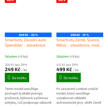
Akce
Akce
349 Kč
–28 %
599 Kč
–16 %
Smartivity Závodní auto
Smartivity Země, Slunce,
Speedster - stavebnice
Měsíc - stavebnice, model
a hra
Skladem
(>5 ks)
Skladem
(>5 ks)
206 Kč bez DPH
412 Kč bez DPH
249 Kč
499 Kč
/ ks
/ ks
Do košíku
Do košíku
Tento model umožňuje
Po sestavení vznikne rotační
pochopit fyzikální principy
model, který umožňuje
pružnosti, hybnosti a přenosu
vizualizovat základní
pohybu, což podporuje zábavné
astronomické jevy: oběh Země
i poučné učení .
okolo Slunce, oběh Měsíce