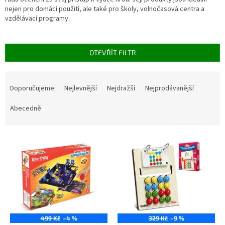
nejen pro domácí použití, ale také pro školy, volnočasová centra a
vzdělávací programy.
OTEVŘÍT FILTR
Ř
a
Doporučujeme
Nejlevnější
Nejdražší
Nejprodávanější
z
e
Abecedně
n
í
V
p
ý
r
p
o
i
d
s
u
p
k
r
t
o
ů
499 Kč
–4 %
329 Kč
–9 %