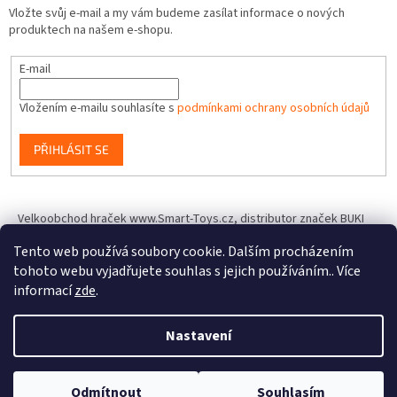
Vložte svůj e-mail a my vám budeme zasílat informace o nových
produktech na našem e-shopu.
E-mail
Vložením e-mailu souhlasíte s
podmínkami ochrany osobních údajů
PŘIHLÁSIT SE
Velkoobchod hraček www.Smart-Toys.cz, distributor značek BUKI
France, Brainstorm Toys, Insect Lore, World Alive, T.A.O.S. a dalších
Tento web používá soubory cookie. Dalším procházením
tohoto webu vyjadřujete souhlas s jejich používáním.. Více
informací
zde
.
Vytvořil Shoptet
Nastavení
Copyright 2026
IQhracky.cz
. Všechna práva vyhrazena.
Upravit
Odmítnout
Souhlasím
nastavení cookies