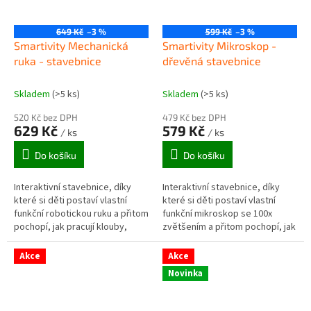
649 Kč
–3 %
599 Kč
–3 %
Smartivity Mechanická
Smartivity Mikroskop -
ruka - stavebnice
dřevěná stavebnice
Skladem
(>5 ks)
Skladem
(>5 ks)
520 Kč bez DPH
479 Kč bez DPH
629 Kč
579 Kč
/ ks
/ ks
Do košíku
Do košíku
Interaktivní stavebnice, díky
Interaktivní stavebnice, díky
které si děti postaví vlastní
které si děti postaví vlastní
funkční robotickou ruku a přitom
funkční mikroskop se 100x
pochopí, jak pracují klouby,
zvětšením a přitom pochopí, jak
táhla a převody v lidském těle i
pracuje.
mechanice.
Akce
Akce
Novinka