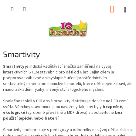
Přejít
NÁKUP
na
obsah
KOŠÍK
Smartivity
Smartivity
je indická vzdělávací značka zaměřená na vývoj
interaktivních STEM stavebnic pro děti od 6 let. Jejím cílem je
podporovat zábavné a smysluplné učení prostřednictvím
sestavitelných her a mechanických modelů, které děti nejen zabaví, ale
i naučí základům fyziky, inženýrství a logického myšlení.
Společnost sídlí v Dillí a své produkty distribuuje do více než 30 zemí
světa. Všechny stavebnice jsou navrženy tak, aby byly
bezpečné,
ekologické
(vyrobené převážně z MDF dřeva) a sestavitelné
bez
použití lepidel nebo baterií
.
Smartivity spolupracuje s pedagogy a odborníky na vývoj dětí a získala
řadu ocenění za svůj přístup k výuce hrou. Její produkty jsou ideální