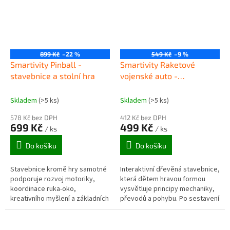
899 Kč
–22 %
549 Kč
–9 %
Smartivity Pinball -
Smartivity Raketové
stavebnice a stolní hra
vojenské auto -
stavebnice
Skladem
(>5 ks)
Skladem
(>5 ks)
578 Kč bez DPH
412 Kč bez DPH
699 Kč
499 Kč
/ ks
/ ks
Do košíku
Do košíku
Stavebnice kromě hry samotné
Interaktivní dřevěná stavebnice,
podporuje rozvoj motoriky,
která dětem hravou formou
koordinace ruka‑oko,
vysvětluje principy mechaniky,
kreativního myšlení a základních
převodů a pohybu. Po sestavení
fyzikálních principů jako jsou
vznikne funkční raketový vůz s
páka, setrvačnost a přenos
odpalištěm, které lze...
energie.