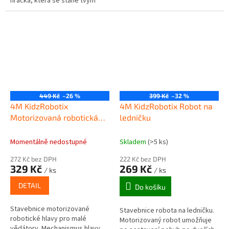
hračka, která se stane tvým
kamarádem a ochráncem... Je to
ideální hračka...
449 Kč
–26 %
399 Kč
–32 %
4M KidzRobotix
4M KidzRobotix Robot na
Motorizovaná robotická
ledničku
hlava
Momentálně nedostupné
Skladem
(>5 ks)
272 Kč bez DPH
222 Kč bez DPH
329 Kč
269 Kč
/ ks
/ ks
DETAIL
Do košíku
Stavebnice motorizované
Stavebnice robota na ledničku.
robotické hlavy pro malé
Motorizovaný robot umožňuje
vědátory. Mechanismus hlavy