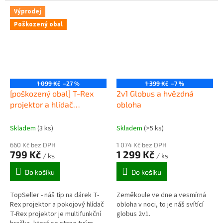
motýlků od housenek až po
tématem traktorů a nákladních
vylíhnutí a vypuštění zpět do
aut v perfektní kvalitě.
Výprodej
přírody.
Poškozený obal
1 099 Kč
–27 %
1 399 Kč
–7 %
[poškozený obal] T-Rex
2v1 Globus a hvězdná
projektor a hlídač
obloha
pokojíčku
Skladem
(3 ks)
Skladem
(>5 ks)
660 Kč bez DPH
1 074 Kč bez DPH
799 Kč
1 299 Kč
/ ks
/ ks
Do košíku
Do košíku
TopSeller - náš tip na dárek T-
Zeměkoule ve dne a vesmírná
Rex projektor a pokojový hlídač
obloha v noci, to je náš svítící
T-Rex projektor je multifunkční
globus 2v1.