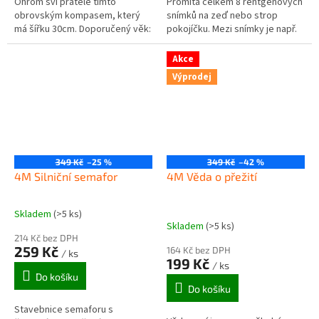
Ohrom sví přátelé tímto
Promítá celkem 8 rentgenových
obrovským kompasem, který
snímků na zeď nebo strop
má šířku 30cm. Doporučený věk:
pokojíčku. Mezi snímky je např.
5+
lebka, pánev, mozek, srdce a
další části lidského těla....
Akce
Výprodej
349 Kč
–25 %
349 Kč
–42 %
4M Silniční semafor
4M Věda o přežití
Skladem
(>5 ks)
Průměrné
Skladem
(>5 ks)
hodnocení
214 Kč bez DPH
produktu
259 Kč
164 Kč bez DPH
/ ks
je
199 Kč
/ ks
5,0
Do košíku
z
Do košíku
5
Stavebnice semaforu s
hvězdiček.