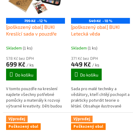
799 Kč
–12 %
549 Kč
–18 %
[poškozený obal] BUKI
[poškozený obal] BUKI
Kreslící sada v pouzdře
Letecká věda
Skladem
(1 ks)
Skladem
(1 ks)
578 Kč bez DPH
371 Kč bez DPH
699 Kč
449 Kč
/ ks
/ ks
Do košíku
Do košíku
V tomto pouzdře na kreslení
Sada pro malé techniky a
najdete všechny potřebné
vědátory, kteří chtějí pochopit a
pomůcky a materiály k rozvoji
prakticky potvrdit teorie o
výtvarné kreativity. Děti budou
létání. Obsahuje ilustrované
moci kreslit a akvarelovat svá
instrukce s vědeckými
díla do přiloženého sešitu....
aktivitami zaměřenými na let a...
Výprodej
Výprodej
Poškozený obal
Poškozený obal