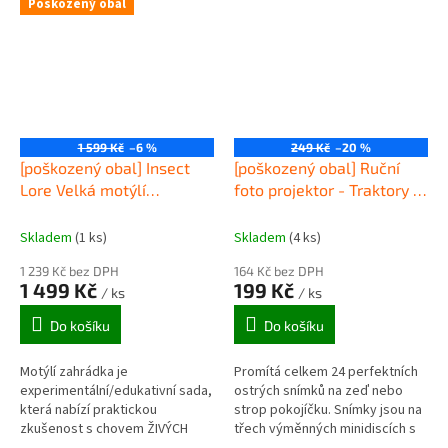
Poškozený obal
nacházejících...
1 599 Kč
–6 %
249 Kč
–20 %
[poškozený obal] Insect
[poškozený obal] Ruční
Lore Velká motýlí
foto projektor - Traktory a
zahrádka (6-10 housenek)
náklaďáky
Skladem
(1 ks)
Skladem
(4 ks)
1 239 Kč bez DPH
164 Kč bez DPH
1 499 Kč
199 Kč
/ ks
/ ks
Do košíku
Do košíku
Motýlí zahrádka je
Promítá celkem 24 perfektních
experimentální/edukativní sada,
ostrých snímků na zeď nebo
která nabízí praktickou
strop pokojíčku. Snímky jsou na
zkušenost s chovem ŽIVÝCH
třech výměnných minidiscích s