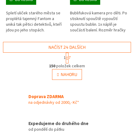
Spletí uliček starého města se
Bublifuková kamera pro děti. Po
proplétá tajemný Fantom a
stisknutí spouště vypouští
uniká tak pětici detektivů, kteří
spoustu bublin. 1x náplň je
jdou po jeho stopách.
součástí balení. Rozměr hračky
je 15 x 11 x 9,5 cm. Na baterie 3x
AA (nejsou...
NAČÍST 24 DALŠÍCH
S
1
7
t
O
r
150
položek celkem
v
á
l
NAHORU
n
á
k
d
o
v
a
á
Doprava ZDARMA
c
n
í
na odjednávky od 2000,- Kč*
í
p
r
v
Expedujeme do druhého dne
k
od pondělí do pátku
y