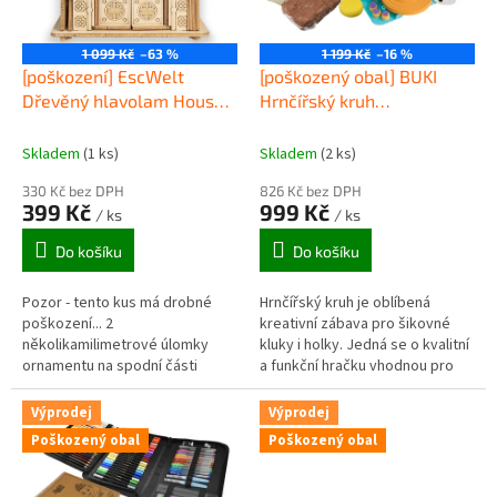
p
r
o
1 099 Kč
–63 %
1 199 Kč
–16 %
d
[poškození] EscWelt
[poškozený obal] BUKI
u
Dřevěný hlavolam House
Hrnčířský kruh
k
of Dragon
Profesionální studio
t
Skladem
(1 ks)
Skladem
(2 ks)
ů
330 Kč bez DPH
826 Kč bez DPH
399 Kč
999 Kč
/ ks
/ ks
Do košíku
Do košíku
Pozor - tento kus má drobné
Hrnčířský kruh je oblíbená
poškození... 2
kreativní zábava pro šikovné
několikamilimetrové úlomky
kluky i holky. Jedná se o kvalitní
ornamentu na spodní části
a funkční hračku vhodnou pro
hlavolamu. Na první toto
děti od 8 let, obsahující pracovní
poškození není viditelné. Na
stanici s oddělitelnou...
Výprodej
Výprodej
funke hlavolamu to nemá...
Poškozený obal
Poškozený obal