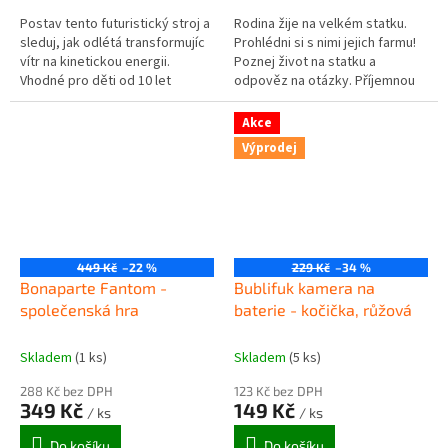
Postav tento futuristický stroj a
Rodina žije na velkém statku.
sleduj, jak odlétá transformujíc
Prohlédni si s nimi jejich farmu!
vítr na kinetickou energii.
Poznej život na statku a
Vhodné pro děti od 10 let
odpověz na otázky. Příjemnou
zábavu! Vhodné pro děti od 4
let.
Akce
Výprodej
449 Kč
–22 %
229 Kč
–34 %
Bonaparte Fantom -
Bublifuk kamera na
společenská hra
baterie - kočička, růžová
Skladem
(1 ks)
Skladem
(5 ks)
288 Kč bez DPH
123 Kč bez DPH
349 Kč
149 Kč
/ ks
/ ks
Do košíku
Do košíku