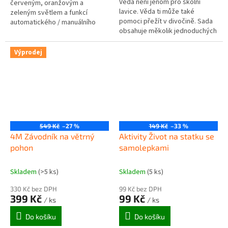
Věda není jenom pro školní
červeným, oranžovým a
lavice. Věda ti může také
zeleným světlem a funkcí
pomoci přežít v divočině. Sada
automatického / manuálního
obsahuje měkolik jednoduchých
přepínání. Postav si a hrej si se
nástrojů a poznatků, které
semaforem ve svém
mohou zachránit život....
miniaturním městě....
Výprodej
549 Kč
–27 %
149 Kč
–33 %
4M Závodník na větrný
Aktivity Život na statku se
pohon
samolepkami
Skladem
(>5 ks)
Skladem
(5 ks)
330 Kč bez DPH
99 Kč bez DPH
399 Kč
99 Kč
/ ks
/ ks
Do košíku
Do košíku