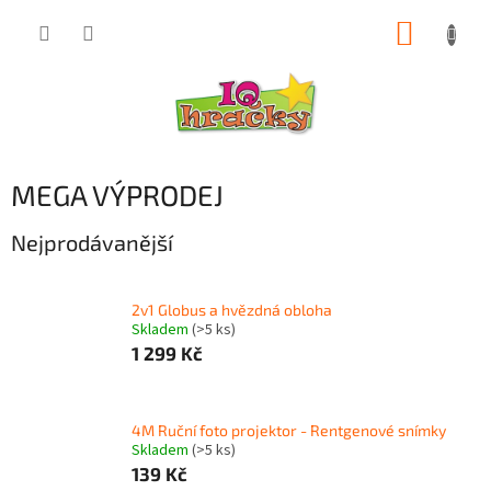
Přejít
NÁKUP
na
obsah
KOŠÍK
MEGA VÝPRODEJ
Nejprodávanější
2v1 Globus a hvězdná obloha
Skladem
(>5 ks)
1 299 Kč
4M Ruční foto projektor - Rentgenové snímky
Skladem
(>5 ks)
139 Kč