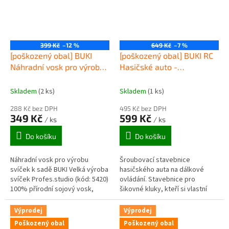
399 Kč
–12 %
649 Kč
–7 %
[poškozený obal] BUKI
[poškozený obal] BUKI RC
Náhradní vosk pro výrobu
Hasičské auto -
svíček
šroubovací stavebnice
Skladem
(2 ks)
Skladem
(1 ks)
288 Kč bez DPH
495 Kč bez DPH
349 Kč
599 Kč
/ ks
/ ks
Do košíku
Do košíku
Náhradní vosk pro výrobu
Šroubovací stavebnice
svíček k sadě BUKI Velká výroba
hasičského auta na dálkové
svíček Profes.studio (kód: 5420)
ovládání. Stavebnice pro
100% přírodní sojový vosk,
šikovné kluky, kteří si vlastní
hmotnost 750g
hračku chtějí sestavit. Součástí
je elektrický šroubovák sloužící
Výprodej
Výprodej
i...
Poškozený obal
Poškozený obal