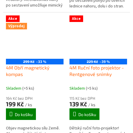
po sestavení pohyb po dveřích
po sestavení umožňuje mimický
lednice nahoru, dolu i do stran.
pohyb očí a úst. Ukaž svou
Zjisti jaké fyzikální síly v tomto
šikovnost a výsledný produkt
experimentu působí a...
Akce
Akce
předvěď...
Výprodej
299 Kč
–33 %
229 Kč
–39 %
4M Obří magnetický
4M Ruční foto projektor -
kompas
Rentgenové snímky
Skladem
(>5 ks)
Skladem
(>5 ks)
164 Kč bez DPH
115 Kč bez DPH
199 Kč
139 Kč
/ ks
/ ks
Do košíku
Do košíku
Objev magnetickou sílu Země.
Dětský ruční foto-projektor!