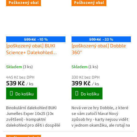
Poškozený obal
Poškozený obal
599 Kč
–10 %
599 Kč
–33 %
[poškozený obal] BUKI
[poškozený obal] Dobble
Science+ Dalekohled
360°
Expert 10x25
Skladem
(3 ks)
Skladem
(1 ks)
445 Kč bez DPH
330 Kč bez DPH
539 Kč
399 Kč
/ ks
/ ks
Do košíku
Do košíku
Binokulární dalekohled BUKI
Nová verze hry Dobble, z které
Jumelles Exper 10x25 (10x
se vám zatočí hlava! Nový
zvětšení) - kompaktní
způsob hry - karty nejsou vidět
dalekohled pro děti i dospělé
v jednom okamžiku, ale rotují na
vhodný na vycházky do přírody
otočné základně! U hry jdou
a obecné pozorování objektů
nastavit dvě rychlosti...