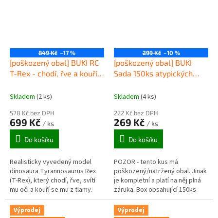
849 Kč
–17 %
299 Kč
–10 %
[poškozený obal] BUKI RC
[poškozený obal] BUKI
T-Rex - chodí, řve a kouří z
Sada 150ks atypických
tlamy
kuliček
Skladem
(2 ks)
Skladem
(4 ks)
578 Kč bez DPH
222 Kč bez DPH
699 Kč
269 Kč
/ ks
/ ks
Do košíku
Do košíku
Realisticky vyvedený model
POZOR - tento kus má
dinosaura Tyrannosaurus Rex
poškozený/natržený obal. Jinak
(T-Rex), který chodí, řve, svítí
je kompletní a platí na něj plná
mu oči a kouří se mu z tlamy.
záruka. Box obsahující 150ks
plochých a atypických kuliček
(tvar čočky, fazole, šišaté...
Výprodej
Výprodej