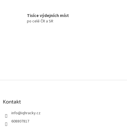
v
ý
p
Tisíce výdejních míst
i
po celé ČR a SR
s
u
Z
á
p
a
Kontakt
t
info
@
iqhracky.cz
í
608807817