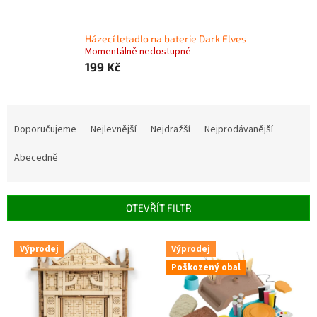
Házecí letadlo na baterie Dark Elves
Momentálně nedostupné
199 Kč
Ř
a
Doporučujeme
Nejlevnější
Nejdražší
Nejprodávanější
z
e
Abecedně
n
í
p
OTEVŘÍT FILTR
r
o
V
Výprodej
Výprodej
d
ý
u
Poškozený obal
p
k
i
t
s
ů