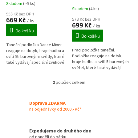
k
Skladem
(>5 ks)
Průměrné
t
Skladem
(4 ks)
hodnocení
ů
553 Kč bez DPH
produktu
669 Kč
578 Kč bez DPH
/ ks
je
699 Kč
/ ks
5,0
Do košíku
z
Do košíku
5
Taneční podložka Dance Mixer
hvězdiček.
Hrací podložka taneční.
reaguje na dotyk, hraje hudbu a
Podložka reaguje na dotyk,
svítí 5ti barevnými světly, které
hraje hudbu a svítí 5 barevných
také vydávájí speciální zvukové
světel, které také vydávájí
efekty. Je možné ji propojit s
speciální zvukové efekty. Lze
MP3 přehrávačem -...
možné ji propojit s MP
2
položek celkem
O
přehrávačem -...
v
l
á
Doprava ZDARMA
d
na odjednávky od 2000,- Kč*
a
c
í
Expedujeme do druhého dne
p
od pondělí do pátku
r