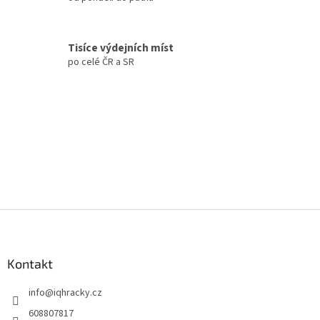
v
k
y
Tisíce výdejních míst
v
po celé ČR a SR
ý
p
i
s
u
Z
á
p
a
Kontakt
t
info
@
iqhracky.cz
í
608807817