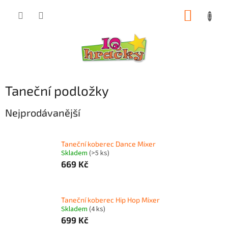
Přejít
NÁKUP
na
obsah
KOŠÍK
Taneční podložky
Nejprodávanější
Taneční koberec Dance Mixer
Skladem
(>5 ks)
669 Kč
Taneční koberec Hip Hop Mixer
Skladem
(4 ks)
699 Kč