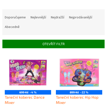
Ř
a
Doporučujeme
Nejlevnější
Nejdražší
Nejprodávanější
z
e
Abecedně
n
í
p
OTEVŘÍT FILTR
r
o
V
d
ý
u
p
k
i
t
s
ů
p
r
o
699 Kč
–4 %
899 Kč
–22 %
d
Taneční koberec Dance
Taneční koberec Hip Hop
u
Mixer
Mixer