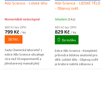
Albi Science - Lidské tělo
Albi Science - LIDSKÉ TĚLO
- Objevuj svět
Momentálně nedostupné
Skladem
(3 ks)
660 Kč bez DPH
685 Kč bez DPH
799 Kč
829 Kč
/ ks
/ ks
DETAIL
Do košíku
Sada Chemická laboratoř z
Edice Albi Science - Kompletní
edice Albi Science obsahuje
průvodce lidskou anatomií pro
více než 50 experimentů a
děti. Lidské tělo - Objevuj svět!
plnobarevný manuál plný
je krabice nabitá zábavou a
fascinujících faktů o
vědomostmi. Co se děje uvnitř
neuvěřitelné chemii.
vašeho těla? Jak...
Doporučený věk: 8+ let