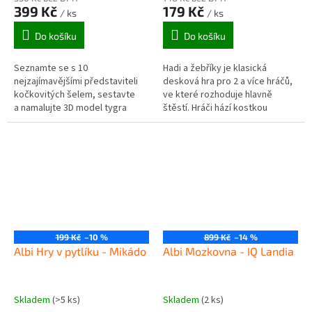
399 Kč
179 Kč
/ ks
/ ks
Do košíku
Do košíku
Seznamte se s 10
Hadi a žebříky je klasická
nejzajímavějšími představiteli
desková hra pro 2 a více hráčů,
kočkovitých šelem, sestavte
ve které rozhoduje hlavně
a namalujte 3D model tygra
štěstí. Hráči hází kostkou
a ještě mnohem víc!
a postupují po hrací desce
směrem...
199 Kč
–10 %
899 Kč
–14 %
Albi Hry v pytlíku - Mikádo
Albi Mozkovna - IQ Landia
Skladem
(>5 ks)
Skladem
(2 ks)