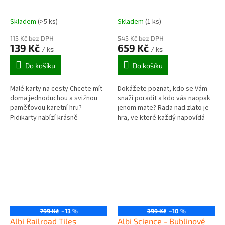
Skladem
(>5 ks)
Skladem
(1 ks)
115 Kč bez DPH
545 Kč bez DPH
139 Kč
659 Kč
/ ks
/ ks
Do košíku
Do košíku
Malé karty na cesty Chcete mít
Dokážete poznat, kdo se Vám
doma jednoduchou a svižnou
snaží poradit a kdo vás naopak
paměťovou karetní hru?
jenom mate? Rada nad zlato je
Pidikarty nabízí krásně
hra, ve které každý napovídá
ilustrované karty, na kterých se
každému - ne vždy však ale
dozvíte odpovědi na zajímavé
správně! Jinými slovy - tady je...
otázky...
799 Kč
–13 %
399 Kč
–10 %
Albi Railroad Tiles
Albi Science - Bublinové