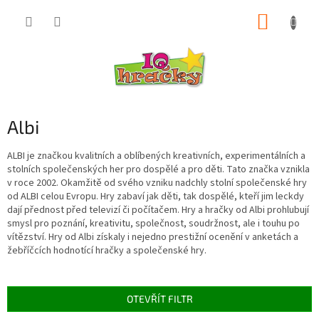
Přejít
NÁKUP
na
obsah
KOŠÍK
Albi
ALBI je značkou kvalitních a oblíbených kreativních, experimentálních a
stolních společenských her pro dospělé a pro děti. Tato značka vznikla
v roce 2002. Okamžitě od svého vzniku nadchly stolní společenské hry
od ALBI celou Evropu. Hry zabaví jak děti, tak dospělé, kteří jim leckdy
dají přednost před televizí či počítačem. Hry a hračky od Albi prohlubují
smysl pro poznání, kreativitu, společnost, soudržnost, ale i touhu po
vítězství. Hry od Albi získaly i nejedno prestižní ocenění v anketách a
žebříčcích hodnotící hračky a společenské hry.
OTEVŘÍT FILTR