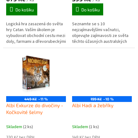
Do košíku
Do košíku
Logická hra zasazená do světa
Seznamte se s 10
hry Catan. Vaším úkolem je
nejzajímavějšími vačnatci,
vybudovat obchodní cestu mezi
objevujte zajímavosti ze světa
doly, farmami a dřevorubeckými
těchto úžasných australských
tábory, která je potřeba pro
tvorů a ještě mnohem víc!
stavbu vesnic a měst. V cestě...
449 Kč
–11 %
199 Kč
–10 %
Albi Exkurze do divočiny -
Albi Hadi a žebříky
Kočkovité šelmy
Skladem
(2 ks)
Skladem
(1 ks)
330 Kč bez DPH
148 Kč bez DPH