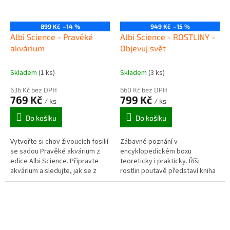
899 Kč
–14 %
949 Kč
–15 %
Albi Science - Pravěké
Albi Science - ROSTLINY -
akvárium
Objevuj svět
Skladem
(1 ks)
Skladem
(3 ks)
636 Kč bez DPH
660 Kč bez DPH
769 Kč
799 Kč
/ ks
/ ks
Do košíku
Do košíku
Vytvořte si chov živoucích fosilií
Zábavné poznání v
se sadou Pravěké akvárium z
encyklopedickém boxu
edice Albi Science. Připravte
teoreticky i prakticky. Říši
akvárium a sledujte, jak se z
rostlin poutavě představí kniha
vajíček líhnou prastaří triopsi –
plná obrázků a schémat, v
živoucí fosílie,...
sešitě aktivit si ji zopakujete v
doplňovačkách. Na...