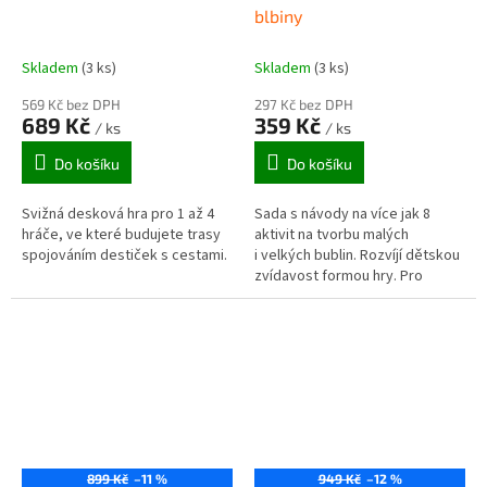
blbiny
Skladem
(3 ks)
Skladem
(3 ks)
569 Kč bez DPH
297 Kč bez DPH
689 Kč
359 Kč
/ ks
/ ks
Do košíku
Do košíku
Svižná desková hra pro 1 až 4
Sada s návody na více jak 8
hráče, ve které budujete trasy
aktivit na tvorbu malých
spojováním destiček s cestami.
i velkých bublin. Rozvíjí dětskou
zvídavost formou hry. Pro
jednotlivce i skupinu.
899 Kč
–11 %
949 Kč
–12 %