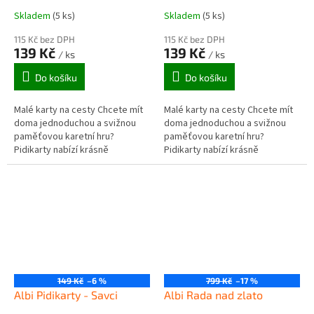
Skladem
(5 ks)
Skladem
(5 ks)
115 Kč bez DPH
115 Kč bez DPH
139 Kč
139 Kč
/ ks
/ ks
Do košíku
Do košíku
Malé karty na cesty Chcete mít
Malé karty na cesty Chcete mít
doma jednoduchou a svižnou
doma jednoduchou a svižnou
paměťovou karetní hru?
paměťovou karetní hru?
Pidikarty nabízí krásně
Pidikarty nabízí krásně
ilustrované karty, na kterých se
ilustrované karty, na kterých se
dozvíte odpovědi na zajímavé
dozvíte odpovědi na zajímavé
otázky...
otázky...
149 Kč
–6 %
799 Kč
–17 %
Albi Pidikarty - Savci
Albi Rada nad zlato