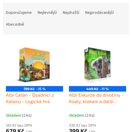
Ř
a
Doporučujeme
Nejlevnější
Nejdražší
Nejprodávanější
z
e
Abecedně
n
í
V
p
ý
r
p
o
i
d
s
u
p
k
r
t
o
ů
799 Kč
–15 %
449 Kč
–11 %
d
Albi Catan - Osadníci z
Albi Exkurze do divočiny -
u
Katanu - Logická hra
Koaly, klokani a další
k
vačnatci
t
Skladem
(2 ks)
Skladem
(2 ks)
ů
561 Kč bez DPH
330 Kč bez DPH
679 Kč
399 Kč
/ ks
/ ks