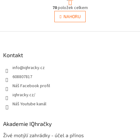
t
O
r
70
položek celkem
v
á
l
NAHORU
n
á
k
d
o
v
Z
a
á
c
á
n
í
p
í
p
a
Kontakt
r
t
v
info
@
iqhracky.cz
í
k
y
608807817
v
Náš Facebook profil
ý
p
iqhracky.cz/
i
Náš Youtube kanál
s
u
Akademie IQhračky
Živé motýlí zahrádky - účel a přínos