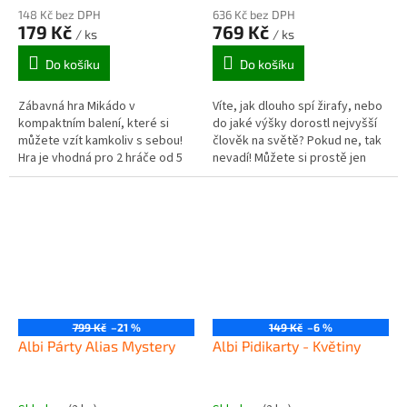
148 Kč bez DPH
636 Kč bez DPH
179 Kč
769 Kč
/ ks
/ ks
Do košíku
Do košíku
Zábavná hra Mikádo v
Víte, jak dlouho spí žirafy, nebo
kompaktním balení, které si
do jaké výšky dorostl nejvyšší
můžete vzít kamkoliv s sebou!
člověk na světě? Pokud ne, tak
Hra je vhodná pro 2 hráče od 5
nevadí! Můžete si prostě jen
let.
tipnout! V párty hře Tipni si
budete odhadovat...
799 Kč
–21 %
149 Kč
–6 %
Albi Párty Alias Mystery
Albi Pidikarty - Květiny