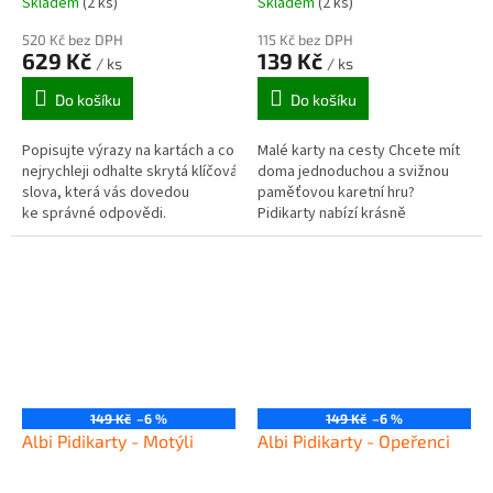
Skladem
(2 ks)
Skladem
(2 ks)
520 Kč bez DPH
115 Kč bez DPH
629 Kč
139 Kč
/ ks
/ ks
Do košíku
Do košíku
Popisujte výrazy na kartách a co
Malé karty na cesty Chcete mít
nejrychleji odhalte skrytá klíčová
doma jednoduchou a svižnou
slova, která vás dovedou
paměťovou karetní hru?
ke správné odpovědi.
Pidikarty nabízí krásně
ilustrované karty, na kterých se
dozvíte odpovědi na zajímavé
otázky...
149 Kč
–6 %
149 Kč
–6 %
Albi Pidikarty - Motýli
Albi Pidikarty - Opeřenci