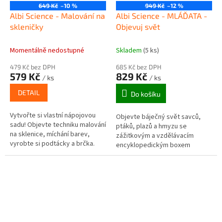
649 Kč
–10 %
949 Kč
–12 %
Albi Science - Malování na
Albi Science - MLÁĎATA -
skleničky
Objevuj svět
Momentálně nedostupné
Skladem
(5 ks)
479 Kč bez DPH
685 Kč bez DPH
579 Kč
829 Kč
/ ks
/ ks
DETAIL
Do košíku
Vytvořte si vlastní nápojovou
Objevte báječný svět savců,
sadu! Objevte techniku malování
ptáků, plazů a hmyzu se
na sklenice, míchání barev,
zážitkovým a vzdělávacím
vyrobte si podtácky a brčka.
encyklopedickým boxem
Mláďata - Objevuj svět!.
Encyklopedie plná zajímavostí
odhalí, jak se...