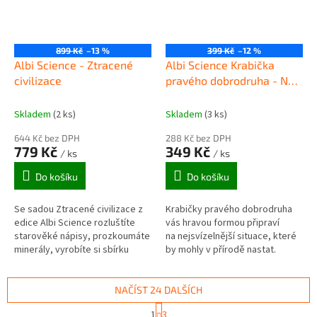
899 Kč
–13 %
399 Kč
–12 %
Albi Science - Ztracené
Albi Science Krabička
civilizace
pravého dobrodruha - Na
dovolenou
Skladem
(2 ks)
Skladem
(3 ks)
644 Kč bez DPH
288 Kč bez DPH
779 Kč
349 Kč
/ ks
/ ks
Do košíku
Do košíku
Se sadou Ztracené civilizace z
Krabičky pravého dobrodruha
edice Albi Science rozluštíte
vás hravou formou připraví
starověké nápisy, prozkoumáte
na nejsvízelnější situace, které
minerály, vyrobíte si sbírku
by mohly v přírodě nastat.
artefaktů a naučíte se zabalit
mumii. Doporučený věk:...
NAČÍST 24 DALŠÍCH
S
1
3