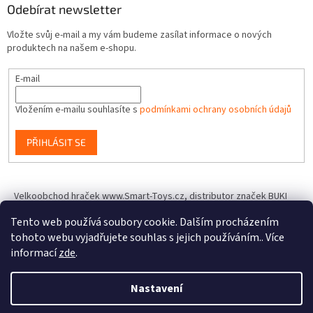
Odebírat newsletter
Vložte svůj e-mail a my vám budeme zasílat informace o nových
produktech na našem e-shopu.
E-mail
Vložením e-mailu souhlasíte s
podmínkami ochrany osobních údajů
PŘIHLÁSIT SE
Velkoobchod hraček www.Smart-Toys.cz, distributor značek BUKI
France, Brainstorm Toys, Insect Lore, World Alive, T.A.O.S. a dalších
Tento web používá soubory cookie. Dalším procházením
tohoto webu vyjadřujete souhlas s jejich používáním.. Více
informací
zde
.
Vytvořil Shoptet
Nastavení