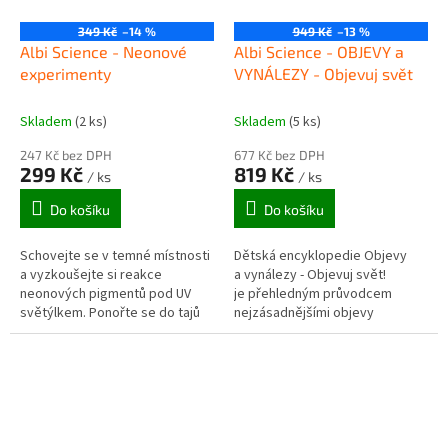
349 Kč
–14 %
949 Kč
–13 %
Albi Science - Neonové
Albi Science - OBJEVY a
experimenty
VYNÁLEZY - Objevuj svět
Skladem
(2 ks)
Skladem
(5 ks)
247 Kč bez DPH
677 Kč bez DPH
299 Kč
819 Kč
/ ks
/ ks
Do košíku
Do košíku
Schovejte se v temné místnosti
Dětská encyklopedie Objevy
a vyzkoušejte si reakce
a vynálezy - Objevuj svět!
neonových pigmentů pod UV
je přehledným průvodcem
světýlkem. Ponořte se do tajů
nejzásadnějšími objevy
chemie, fyziky i biologie.
a vynálezy pro děti od 8 let.