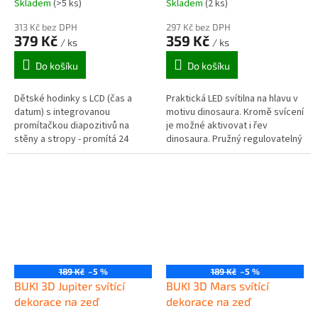
Skladem
(>5 ks)
Skladem
(2 ks)
313 Kč bez DPH
297 Kč bez DPH
379 Kč
359 Kč
/ ks
/ ks
Do košíku
Do košíku
Dětské hodinky s LCD (čas a
Praktická LED svítilna na hlavu v
datum) s integrovanou
motivu dinosaura. Kromě svícení
promítačkou diapozitivů na
je možné aktivovat i řev
stěny a stropy - promítá 24
dinosaura. Pružný regulovatelný
barevných obrázků dinosaurů.
pásek na hlavu a držák s
možností náklonu svítilny...
189 Kč
–5 %
189 Kč
–5 %
BUKI 3D Jupiter svítící
BUKI 3D Mars svítící
dekorace na zeď
dekorace na zeď