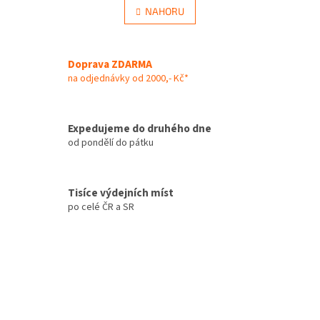
á
l
NAHORU
n
á
k
d
o
v
a
á
Doprava ZDARMA
c
n
í
na odjednávky od 2000,- Kč*
í
p
r
v
Expedujeme do druhého dne
k
od pondělí do pátku
y
v
ý
p
Tisíce výdejních míst
i
po celé ČR a SR
s
u