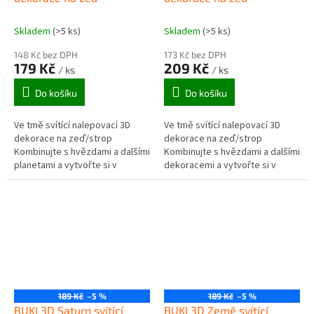
Skladem
(>5 ks)
Skladem
(>5 ks)
148 Kč bez DPH
173 Kč bez DPH
179 Kč
209 Kč
/ ks
/ ks
Do košíku
Do košíku
Ve tmě svítící nalepovací 3D
Ve tmě svítící nalepovací 3D
dekorace na zeď/strop
dekorace na zeď/strop
Kombinujte s hvězdami a dalšími
Kombinujte s hvězdami a dalšími
planetami a vytvořte si v
dekoracemi a vytvořte si v
pokojíčku svůj vlastní vesmír,
pokojíčku svůj vlastní vesmír,
který bude v noci světélkovat....
který bude v noci světélkovat....
189 Kč
–5 %
189 Kč
–5 %
BUKI 3D Saturn svítící
BUKI 3D Země svítící