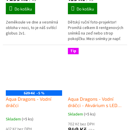
Do košíku
Do košíku
Zeměkoule ve dne a vesmírná
Dětský ruční foto-projektor!
obloha v noci, to je náš svítící
Promítá celkem 8 rentgenových
globus 2v1.
snímků na zeď nebo strop
pokojíčku. Mezi snímky je např.
lebka, pánev, mozek, srdce a
další části lidského těla....
Tip
529 Kč
–5 %
Aqua Dragons - Vodní
Aqua Dragons - Vodní
dráčci
dráčci - Akvárium s LED
osvětlením
Skladem
(>5 ks)
Průměrné
Skladem
(>5 ks)
hodnocení
702 Kč bez DPH
produktu
849 Kč
412 Kč bez DPH