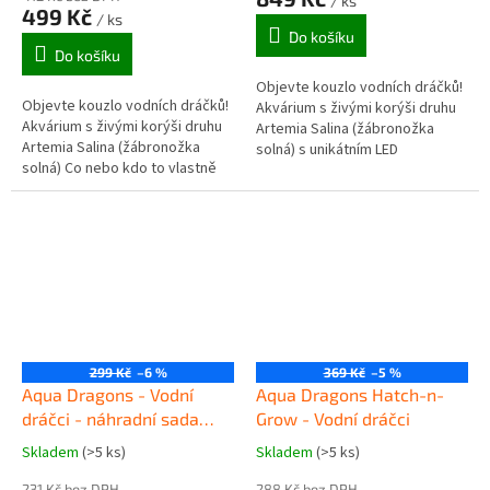
/ ks
je
499 Kč
/ ks
4,7
Do košíku
z
Do košíku
5
Objevte kouzlo vodních dráčků!
hvězdiček.
Objevte kouzlo vodních dráčků!
Akvárium s živými korýši druhu
Akvárium s živými korýši druhu
Artemia Salina (žábronožka
Artemia Salina (žábronožka
solná) s unikátním LED
solná) Co nebo kdo to vlastně
osvětlením pro noční
jsou vodní dráčci? Jsou to
pozorování Co nebo kdo to
drobní korýši s velmi...
vlastně jsou...
299 Kč
–6 %
369 Kč
–5 %
Aqua Dragons - Vodní
Aqua Dragons Hatch-n-
dráčci - náhradní sada
Grow - Vodní dráčci
vajíček a krmení
Skladem
(>5 ks)
Skladem
(>5 ks)
Průměrné
Průměrné
hodnocení
hodnocení
231 Kč bez DPH
288 Kč bez DPH