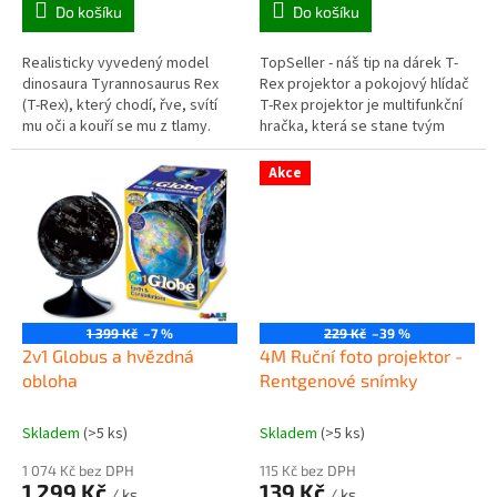
Do košíku
Do košíku
Realisticky vyvedený model
TopSeller - náš tip na dárek T-
dinosaura Tyrannosaurus Rex
Rex projektor a pokojový hlídač
(T-Rex), který chodí, řve, svítí
T-Rex projektor je multifunkční
mu oči a kouří se mu z tlamy.
hračka, která se stane tvým
kamarádem a ochráncem... Je to
ideální hračka...
Akce
1 399 Kč
–7 %
229 Kč
–39 %
2v1 Globus a hvězdná
4M Ruční foto projektor -
obloha
Rentgenové snímky
Skladem
(>5 ks)
Skladem
(>5 ks)
1 074 Kč bez DPH
115 Kč bez DPH
1 299 Kč
139 Kč
/ ks
/ ks