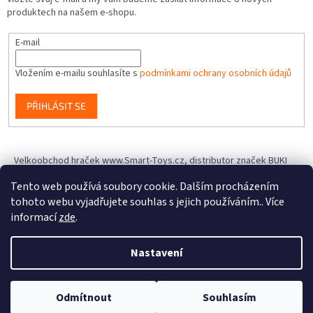
produktech na našem e-shopu.
E-mail
Vložením e-mailu souhlasíte s
podmínkami ochrany osobních údajů
PŘIHLÁSIT SE
Velkoobchod hraček www.Smart-Toys.cz, distributor značek BUKI
France, Brainstorm Toys, Insect Lore, World Alive, T.A.O.S. a dalších
Tento web používá soubory cookie. Dalším procházením
tohoto webu vyjadřujete souhlas s jejich používáním.. Více
informací
zde
.
Vytvořil Shoptet
Nastavení
Copyright 2026
IQhracky.cz
. Všechna práva vyhrazena.
Upravit
Odmítnout
Souhlasím
nastavení cookies