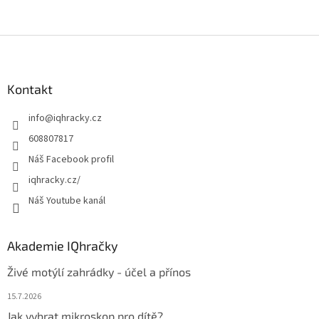
Z
á
p
a
Kontakt
t
info
@
iqhracky.cz
í
608807817
Náš Facebook profil
iqhracky.cz/
Náš Youtube kanál
Akademie IQhračky
Živé motýlí zahrádky - účel a přínos
15.7.2026
Jak vybrat mikroskop pro dítě?