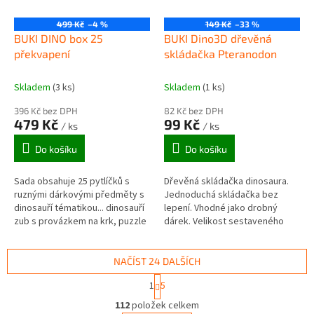
499 Kč
–4 %
149 Kč
–33 %
BUKI DINO box 25
BUKI Dino3D dřevěná
překvapení
skládačka Pteranodon
Skladem
(3 ks)
Skladem
(1 ks)
396 Kč bez DPH
82 Kč bez DPH
479 Kč
99 Kč
/ ks
/ ks
Do košíku
Do košíku
Sada obsahuje 25 pytlíčků s
Dřevěná skládačka dinosaura.
ruznými dárkovými předměty s
Jednoduchá skládačka bez
dinosauří tématikou... dinosauří
lepení. Vhodné jako drobný
zub s provázkem na krk, puzzle
dárek. Velikost sestaveného
koster ruzných dinosaurů,
modelu dle motivu, cca 30cm na
nalepovací textilní nášivky,...
délku a 12-23cm na výšku....
NAČÍST 24 DALŠÍCH
S
1
5
t
O
r
112
položek celkem
v