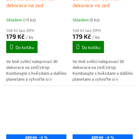
dekorace na zeď
dekorace na zeď
Skladem
(>5 ks)
Skladem
(5 ks)
148 Kč bez DPH
148 Kč bez DPH
179 Kč
179 Kč
/ ks
/ ks
Do košíku
Do košíku
Ve tmě svítící nalepovací 3D
Ve tmě svítící nalepovací 3D
dekorace na zeď/strop
dekorace na zeď/strop
Kombinujte s hvězdami a dalšími
Kombinujte s hvězdami a dalšími
planetami a vytvořte si v
planetami a vytvořte si v
pokojíčku svůj vlastní vesmír,
pokojíčku svůj vlastní vesmír,
který bude v noci světélkovat....
který bude v noci světélkovat....
229 Kč
–4 %
229 Kč
–4 %