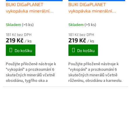
BUKI DIGaPLANET
BUKI DIGaPLANET
vykopávka minerální
vykopávka minerální
kameny MARS
kameny MĚSÍC
Skladem
(>5 ks)
Skladem
(>5 ks)
181 Kč bez DPH
181 Kč bez DPH
219 Kč
219 Kč
/ ks
/ ks
Do košíku
Do košíku
Použijte přiložené nástroje k
Použijte přiložené nástroje k
"vykopání" a prozkoumání 6
"vykopání" a prozkoumání 6
skutečných minerálů včetně
skutečných minerálů včetně
obsidiánu, tygřího oka a
růženínu, obsidiánu a karneolu.
červeného jaspisu.