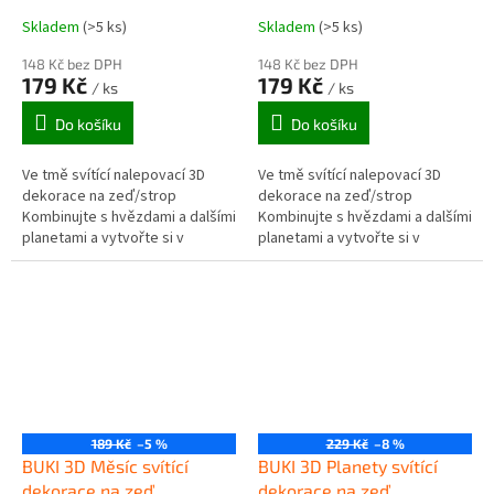
Skladem
(>5 ks)
Skladem
(>5 ks)
148 Kč bez DPH
148 Kč bez DPH
179 Kč
179 Kč
/ ks
/ ks
Do košíku
Do košíku
Ve tmě svítící nalepovací 3D
Ve tmě svítící nalepovací 3D
dekorace na zeď/strop
dekorace na zeď/strop
Kombinujte s hvězdami a dalšími
Kombinujte s hvězdami a dalšími
planetami a vytvořte si v
planetami a vytvořte si v
pokojíčku svůj vlastní vesmír,
pokojíčku svůj vlastní vesmír,
který bude v noci světélkovat....
který bude v noci světélkovat....
189 Kč
–5 %
229 Kč
–8 %
BUKI 3D Měsíc svítící
BUKI 3D Planety svítící
dekorace na zeď
dekorace na zeď