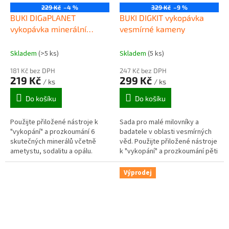
229 Kč
–4 %
329 Kč
–9 %
BUKI DIGaPLANET
BUKI DIGKIT vykopávka
vykopávka minerální
vesmírné kameny
kameny ZEMĚ
Skladem
(>5 ks)
Skladem
(5 ks)
181 Kč bez DPH
247 Kč bez DPH
219 Kč
299 Kč
/ ks
/ ks
Do košíku
Do košíku
Použijte přiložené nástroje k
Sada pro malé milovníky a
"vykopání" a prozkoumání 6
badatele v oblasti vesmírných
skutečných minerálů včetně
věd. Použijte přiložené nástroje
ametystu, sodalitu a opálu.
k "vykopání" a prozkoumání pěti
vesmírných kamenů a dvou
insignií vesmírných misí. Z...
Výprodej