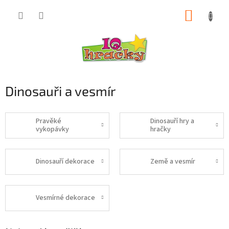
Přejít
NÁKUP
na
obsah
KOŠÍK
Dinosauři a vesmír
Pravěké
Dinosauří hry a
vykopávky
hračky
Dinosauří dekorace
Země a vesmír
Vesmírné dekorace