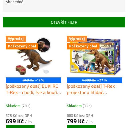
e
Abecedně
n
í
p
OTEVŘÍT FILTR
r
o
V
Výprodej
Výprodej
d
ý
u
Poškozený obal
Poškozený obal
p
k
i
t
s
ů
p
r
o
849 Kč
–17 %
1 099 Kč
–27 %
d
[poškozený obal] BUKI RC
[poškozený obal] T-Rex
u
T-Rex - chodí, řve a kouří z
projektor a hlídač
k
tlamy
pokojíčku
t
Skladem
(2 ks)
Skladem
(3 ks)
ů
578 Kč bez DPH
660 Kč bez DPH
699 Kč
799 Kč
/ ks
/ ks