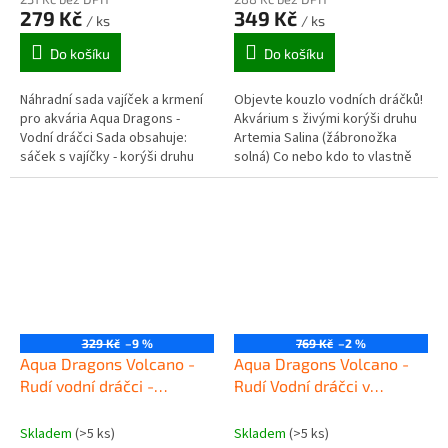
produktu
produktu
279 Kč
349 Kč
/ ks
/ ks
je
je
4,5
5,0
Do košíku
Do košíku
z
z
5
5
Náhradní sada vajíček a krmení
Objevte kouzlo vodních dráčků!
hvězdiček.
hvězdiček.
pro akvária Aqua Dragons -
Akvárium s živými korýši druhu
Vodní dráčci Sada obsahuje:
Artemia Salina (žábronožka
sáček s vajíčky - korýši druhu
solná) Co nebo kdo to vlastně
Artemia Salina (žábronožka
jsou vodní dráčci? Jsou to
solná) sáček s krmením lžička...
drobní korýši s velmi...
329 Kč
–9 %
769 Kč
–2 %
Aqua Dragons Volcano -
Aqua Dragons Volcano -
Rudí vodní dráčci -
Rudí Vodní dráčci v
náhradní sada vajíček a
sopečném akváriu s LED
krmení
osvětlením
Skladem
(>5 ks)
Skladem
(>5 ks)