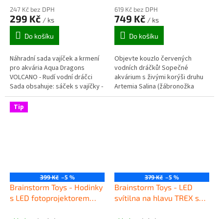
247 Kč bez DPH
619 Kč bez DPH
299 Kč
749 Kč
/ ks
/ ks
Do košíku
Do košíku
Náhradní sada vajíček a krmení
Objevte kouzlo červených
pro akvária Aqua Dragons
vodních dráčků! Sopečné
VOLCANO - Rudí vodní dráčci
akvárium s živými korýši druhu
Sada obsahuje: sáček s vajíčky -
Artemia Salina (žábronožka
korýši druhu Artemia Salina
solná) s unikátním krmivem,
(žábronožka solná) sáček s...
které dráčky zbarví do červena.
Tip
LED...
399 Kč
–5 %
379 Kč
–5 %
Brainstorm Toys - Hodinky
Brainstorm Toys - LED
s LED fotoprojektorem
svítilna na hlavu TREX se
Dinosauři
zvukem