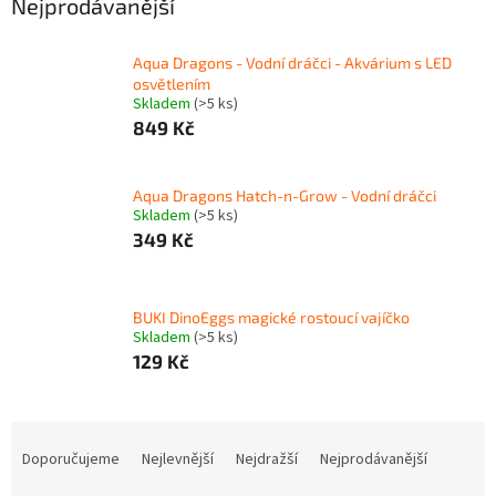
Nejprodávanější
Aqua Dragons - Vodní dráčci - Akvárium s LED
osvětlením
Skladem
(>5 ks)
849 Kč
Aqua Dragons Hatch-n-Grow - Vodní dráčci
Skladem
(>5 ks)
349 Kč
BUKI DinoEggs magické rostoucí vajíčko
Skladem
(>5 ks)
129 Kč
Ř
a
Doporučujeme
Nejlevnější
Nejdražší
Nejprodávanější
z