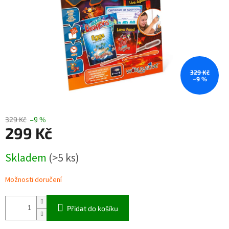
329 Kč
–9 %
329 Kč
–9 %
299 Kč
Měrná
Skladem
(>5 ks)
cena:
Možnosti doručení
Přidat do košíku