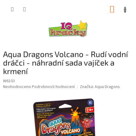
Přejít
NÁKUP
na
obsah
KOŠÍK
Aqua Dragons Volcano - Rudí vodní
dráčci - náhradní sada vajíček a
krmení
W6103
Průměrné
Neohodnoceno
Podrobnosti hodnocení
Značka:
Aqua Dragons
hodnocení
produktu
je
0,0
z
5
hvězdiček.