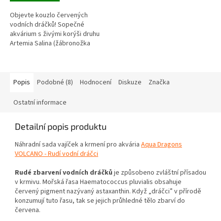
Objevte kouzlo červených
vodních dráčků! Sopečné
akvárium s živými korýši druhu
Artemia Salina (žábronožka
solná) s unikátním krmivem,
které dráčky zbarví do červena.
LED...
Popis
Podobné (8)
Hodnocení
Diskuze
Značka
Ostatní informace
Detailní popis produktu
Náhradní sada vajíček a krmení pro akvária
Aqua Dragons
VOLCANO - Rudí vodní dráčci
Rudé zbarvení vodních dráčků
je způsobeno zvláštní přísadou
v krmivu. Mořská řasa Haematococcus pluvialis obsahuje
červený pigment nazývaný astaxanthin. Když „dráčci” v přírodě
konzumují tuto řasu, tak se jejich průhledné tělo zbarví do
červena.