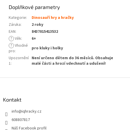
Doplňkové parametry
Kategorie
:
Dinosauří hry a hračky
Záruka
:
2 roky
EAN
:
8437015413532
?
Věk
:
6+
?
Vhodné
pro kluky i holky
pro
:
Upozornění
Není určeno dětem do 36 měsíců. Obsahuje
1
:
malé části a hrozí vdechnutí a udušení!
Z
á
p
a
Kontakt
t
info
@
iqhracky.cz
í
608807817
Náš Facebook profil