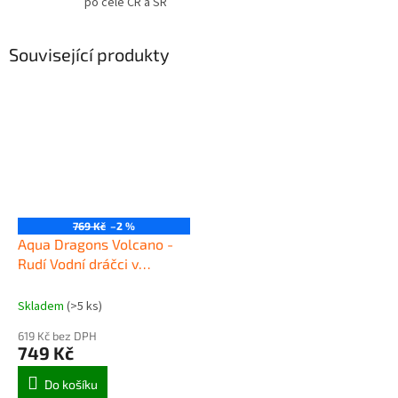
po celé ČR a SR
Související produkty
769 Kč
–2 %
Aqua Dragons Volcano -
Rudí Vodní dráčci v
sopečném akváriu s LED
osvětlením
Skladem
(>5 ks)
619 Kč bez DPH
749 Kč
Do košíku