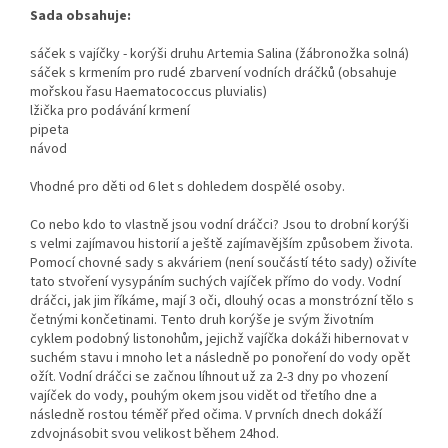
Sada obsahuje:
sáček s vajíčky - korýši druhu Artemia Salina (žábronožka solná)
sáček s krmením pro rudé zbarvení vodních dráčků (obsahuje
mořskou řasu Haematococcus pluvialis)
lžička pro podávání krmení
pipeta
návod
Vhodné pro děti od 6 let s dohledem dospělé osoby.
Co nebo kdo to vlastně jsou vodní dráčci? Jsou to drobní korýši
s velmi zajímavou historií a ještě zajímavějším způsobem života.
Pomocí chovné sady s akváriem (není součástí této sady) oživíte
tato stvoření vysypáním suchých vajíček přímo do vody. Vodní
dráčci, jak jim říkáme, mají 3 oči, dlouhý ocas a monstrózní tělo s
četnými končetinami. Tento druh korýše je svým životním
cyklem podobný listonohům, jejichž vajíčka dokáži hibernovat v
suchém stavu i mnoho let a následně po ponoření do vody opět
ožít. Vodní dráčci se začnou líhnout už za 2-3 dny po vhození
vajíček do vody, pouhým okem jsou vidět od třetího dne a
následně rostou téměř před očima. V prvních dnech dokáží
zdvojnásobit svou velikost během 24hod.