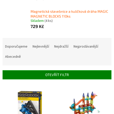
Magnetická stavebnice a kuličková dráha MAGIC
MAGNETIC BLOCKS 110ks
Skladem
(4 ks)
729 Kč
Ř
a
Doporučujeme
Nejlevnější
Nejdražší
Nejprodávanější
z
e
Abecedně
n
í
p
OTEVŘÍT FILTR
r
o
V
d
ý
u
p
k
i
t
s
ů