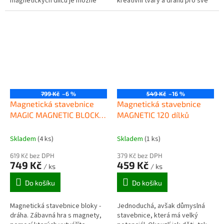
magnetických dílců je možné
kreativní tvary a dráhu pro své
sestavovat různé modely a
kuličky. Po dostavení své trasy
vzory. Magnetické stavebnice
Vás čeká chvíli napětí!...
okouzlí jak...
799 Kč
–6 %
549 Kč
–16 %
Magnetická stavebnice
Magnetická stavebnice
MAGIC MAGNETIC BLOCKS
MAGNETIC 120 dílků
96 dílků
Skladem
(4 ks)
Skladem
(1 ks)
619 Kč bez DPH
379 Kč bez DPH
749 Kč
459 Kč
/ ks
/ ks
Do košíku
Do košíku
Magnetická stavebnice bloky -
Jednoduchá, avšak důmyslná
dráha. Zábavná hra s magnety,
stavebnice, která má velký