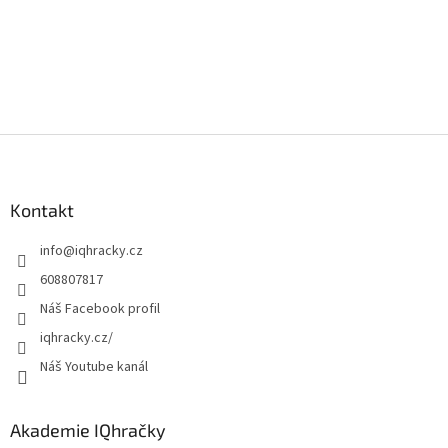
u
Z
á
p
a
Kontakt
t
info
@
iqhracky.cz
í
608807817
Náš Facebook profil
iqhracky.cz/
Náš Youtube kanál
Akademie IQhračky