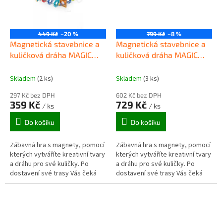
449 Kč
–20 %
799 Kč
–8 %
Magnetická stavebnice a
Magnetická stavebnice a
kuličková dráha MAGIC
kuličková dráha MAGIC
MAGNETIC BLOCKS 74ks
MAGNETIC BLOCKS 80ks
Skladem
(2 ks)
Skladem
(3 ks)
297 Kč bez DPH
602 Kč bez DPH
359 Kč
729 Kč
/ ks
/ ks
Do košíku
Do košíku
Zábavná hra s magnety, pomocí
Zábavná hra s magnety, pomocí
kterých vytváříte kreativní tvary
kterých vytváříte kreativní tvary
a dráhu pro své kuličky. Po
a dráhu pro své kuličky. Po
dostavení své trasy Vás čeká
dostavení své trasy Vás čeká
chvíli napětí!
chvíli napětí!