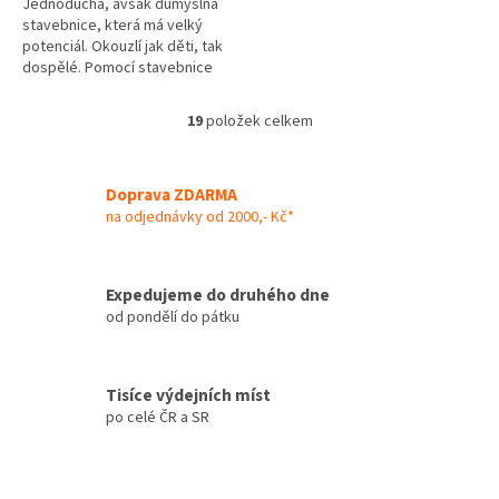
Jednoduchá, avšak důmyslná
stavebnice, která má velký
potenciál. Okouzlí jak děti, tak
dospělé. Pomocí stavebnice
rozvíjíte kreativitu, fantazii a
jemnou motoriku. Stavebnice...
19
položek celkem
O
v
l
á
Doprava ZDARMA
d
na odjednávky od 2000,- Kč*
a
c
í
Expedujeme do druhého dne
p
od pondělí do pátku
r
v
k
y
Tisíce výdejních míst
v
po celé ČR a SR
ý
p
i
s