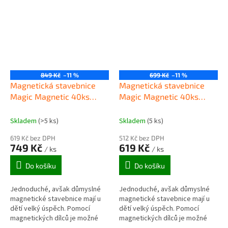
okouzlí jak...
okouzlí jak...
849 Kč
–11 %
699 Kč
–11 %
Magnetická stavebnice
Magnetická stavebnice
Magic Magnetic 40ks
Magic Magnetic 40ks
JH6872A
SWEETHOUSE
Skladem
(>5 ks)
Skladem
(5 ks)
619 Kč bez DPH
512 Kč bez DPH
749 Kč
619 Kč
/ ks
/ ks
Do košíku
Do košíku
Jednoduché, avšak důmyslné
Jednoduché, avšak důmyslné
magnetické stavebnice mají u
magnetické stavebnice mají u
dětí velký úspěch. Pomocí
dětí velký úspěch. Pomocí
magnetických dílců je možné
magnetických dílců je možné