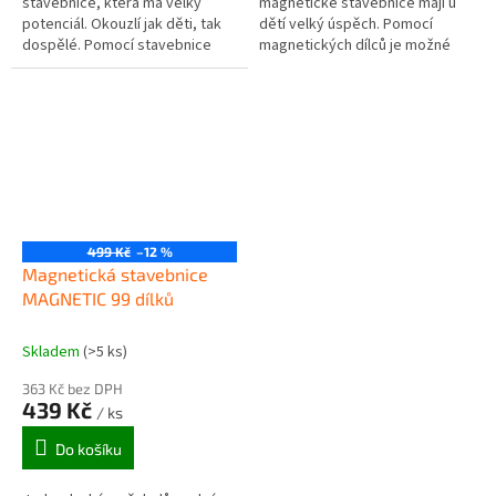
stavebnice, která má velký
magnetické stavebnice mají u
potenciál. Okouzlí jak děti, tak
dětí velký úspěch. Pomocí
dospělé. Pomocí stavebnice
magnetických dílců je možné
rozvíjíte kreativitu, fantazii a
sestavovat různé modely a
jemnou motoriku. Stavebnice...
vzory. Tato stavebnice nabízí
díly k...
499 Kč
–12 %
Magnetická stavebnice
MAGNETIC 99 dílků
Skladem
(>5 ks)
363 Kč bez DPH
439 Kč
/ ks
Do košíku