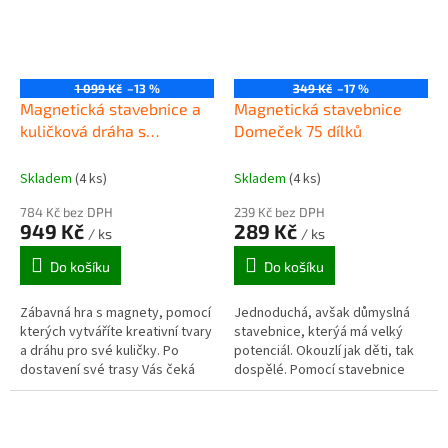
1 099 Kč
–13 %
349 Kč
–17 %
Magnetická stavebnice a
Magnetická stavebnice
kuličková dráha s
Domeček 75 dílků
figurkami MAGIC
MAGNETIC BLOCKS 102ks
Skladem
(4 ks)
Skladem
(4 ks)
784 Kč bez DPH
239 Kč bez DPH
949 Kč
289 Kč
/ ks
/ ks
Do košíku
Do košíku
Zábavná hra s magnety, pomocí
Jednoduchá, avšak důmyslná
kterých vytváříte kreativní tvary
stavebnice, kterýá má velký
a dráhu pro své kuličky. Po
potenciál. Okouzlí jak děti, tak
dostavení své trasy Vás čeká
dospělé. Pomocí stavebnice
chvíli napětí!
rozvíjíte kreativitu, fantazii a
jemnou motoriku. Stavebnice...