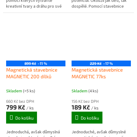
pomocí kterých vytváříte
potenciál. Okouzlí jak děti, tak
kreativní tvary a dráhu pro své
dospělé. Pomocí stavebnice
kuličky. Po dostavení své trasy
rozvíjíte kreativitu, fantazii a
Vás čeká chvíli napětí!...
jemnou motoriku. Stavebnice...
899 Kč
–11 %
229 Kč
–17 %
Magnetická stavebnice
Magnetická stavebnice
MAGNETIC 200 dílků
MAGNETIC 77ks
Skladem
(>5 ks)
Skladem
(4 ks)
660 Kč bez DPH
156 Kč bez DPH
799 Kč
189 Kč
/ ks
/ ks
Do košíku
Do košíku
Jednoduchá, avšak důmyslná
Jednoduché, avšak důmyslné