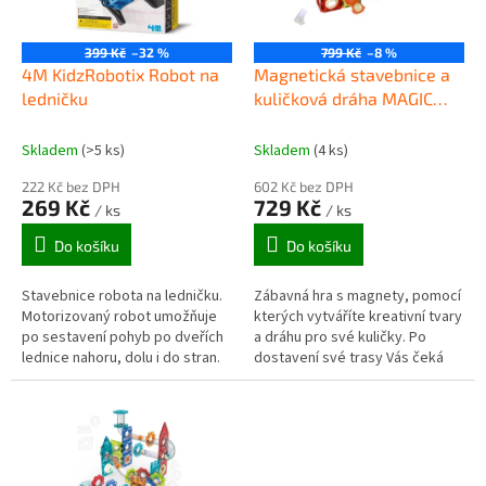
p
r
o
399 Kč
–32 %
799 Kč
–8 %
d
4M KidzRobotix Robot na
Magnetická stavebnice a
u
ledničku
kuličková dráha MAGIC
k
MAGNETIC BLOCKS 110ks
t
Skladem
(>5 ks)
Skladem
(4 ks)
ů
222 Kč bez DPH
602 Kč bez DPH
269 Kč
729 Kč
/ ks
/ ks
Do košíku
Do košíku
Stavebnice robota na ledničku.
Zábavná hra s magnety, pomocí
Motorizovaný robot umožňuje
kterých vytváříte kreativní tvary
po sestavení pohyb po dveřích
a dráhu pro své kuličky. Po
lednice nahoru, dolu i do stran.
dostavení své trasy Vás čeká
Zjisti jaké fyzikální síly v tomto
chvíli napětí!
experimentu působí a...