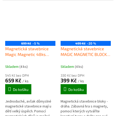
sestavovat různé modely a
sestavovat různé modely a
vzory. Tato stavebnice nabízí
vzory. Magnetické stavebnice
díly k...
okouzlí jak...
699 Kč
–5 %
499 Kč
–20 %
Magnetická stavebnice
Magnetická stavebnice
Magic Magnetic 48ks
MAGIC MAGNETIC BLOCKS
DOMEČEK
66 dílků
Skladem
(4 ks)
Skladem
(4 ks)
545 Kč bez DPH
330 Kč bez DPH
659 Kč
399 Kč
/ ks
/ ks
Do košíku
Do košíku
Jednoduché, avšak důmyslné
Magnetická stavebnice bloky -
magnetické stavebnice mají u
dráha. Zábavná hra s magnety,
dětí velký úspěch. Pomocí
pomocí kterých vytváříte