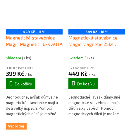
449 Kč
–11 %
549 Kč
–18 %
Magnetická stavebnice
Magnetická stavebnice
Magic Magnetic 16ks AUTA
Magic Magnetic 25ks
JH8924
Skladem
(3 ks)
Skladem
(3 ks)
330 Kč bez DPH
371 Kč bez DPH
399 Kč
449 Kč
/ ks
/ ks
Do košíku
Do košíku
Jednoduché, avšak důmyslné
Jednoduché, avšak důmyslné
magnetické stavebnice mají u
magnetické stavebnice mají u
dětí velký úspěch. Pomocí
dětí velký úspěch. Pomocí
magnetických dílců je možné
magnetických dílců je možné
sestavovat různé modely a
sestavovat různé modely a
vzory. Tato stavebnice nabízí
vzory. Tato stavebnice nabízí
Výprodej
díly k...
díly k...