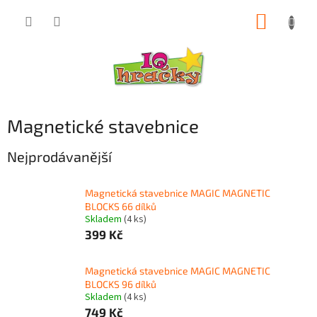
Přejít
NÁKUP
na
obsah
KOŠÍK
Magnetické stavebnice
Nejprodávanější
Magnetická stavebnice MAGIC MAGNETIC
BLOCKS 66 dílků
Skladem
(4 ks)
399 Kč
Magnetická stavebnice MAGIC MAGNETIC
BLOCKS 96 dílků
Skladem
(4 ks)
749 Kč