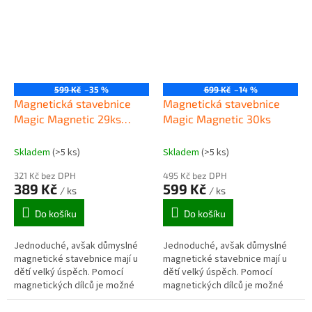
599 Kč
–35 %
699 Kč
–14 %
Magnetická stavebnice
Magnetická stavebnice
Magic Magnetic 29ks
Magic Magnetic 30ks
KOČÁR
Skladem
(>5 ks)
Skladem
(>5 ks)
321 Kč bez DPH
495 Kč bez DPH
389 Kč
599 Kč
/ ks
/ ks
Do košíku
Do košíku
Jednoduché, avšak důmyslné
Jednoduché, avšak důmyslné
magnetické stavebnice mají u
magnetické stavebnice mají u
dětí velký úspěch. Pomocí
dětí velký úspěch. Pomocí
magnetických dílců je možné
magnetických dílců je možné
sestavovat různé modely a
sestavovat různé modely a
vzory. Magnetické stavebnice
vzory. Magnetické stavebnice