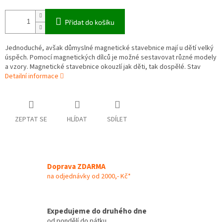
Přidat do košíku
Jednoduché, avšak důmyslné magnetické stavebnice mají u dětí velký
úspěch. Pomocí magnetických dílců je možné sestavovat různé modely
a vzory. Magnetické stavebnice okouzlí jak děti, tak dospělé. Stav
Detailní informace
ZEPTAT SE
HLÍDAT
SDÍLET
Doprava ZDARMA
na odjednávky od 2000,- Kč*
Expedujeme do druhého dne
od pondělí do pátku