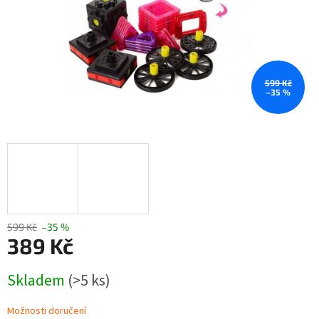
599 Kč
–35 %
599 Kč
–35 %
389 Kč
Měrná
Skladem
(>5 ks)
cena:
Možnosti doručení