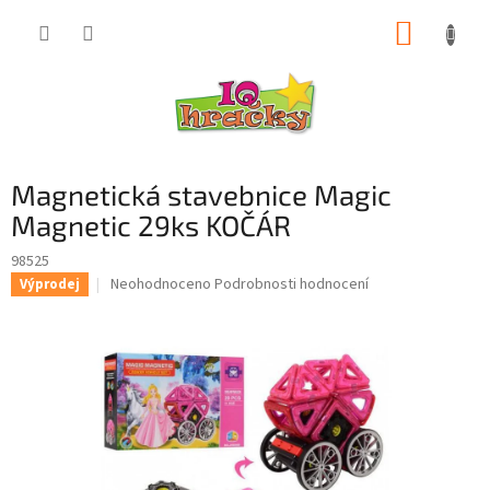
Přejít
NÁKUP
na
obsah
KOŠÍK
Magnetická stavebnice Magic
Magnetic 29ks KOČÁR
98525
Průměrné
Neohodnoceno
Podrobnosti hodnocení
Výprodej
hodnocení
produktu
je
0,0
z
5
hvězdiček.