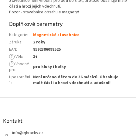
Stavebnice není vhodná pro děti do 3 let, protože obsahuje malé
části a hrozí jejich vdechnutí.
Pozor - stavebnice obsahuje magnety!
Doplňkové parametry
Kategorie
:
Magnetické stavebnice
Záruka
:
2 roky
EAN
:
8592386098525
?
Věk
:
3+
?
Vhodné
pro kluky i holky
pro
:
Upozornění
Není určeno dětem do 36 měsíců. Obsahuje
1
:
malé části a hrozí vdechnutí a udušení!
Z
á
p
a
Kontakt
t
info
@
iqhracky.cz
í