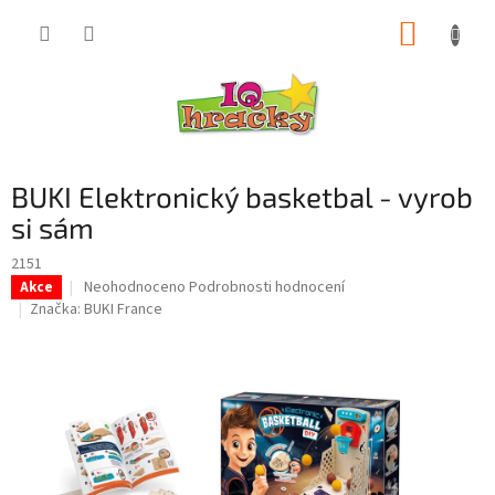
Přejít
NÁKUP
na
obsah
KOŠÍK
BUKI Elektronický basketbal - vyrob
si sám
2151
Průměrné
Neohodnoceno
Podrobnosti hodnocení
Akce
hodnocení
Značka:
BUKI France
produktu
je
0,0
z
5
hvězdiček.