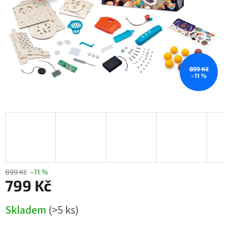
899 Kč
–11 %
899 Kč
–11 %
799 Kč
Měrná
Skladem
(>5 ks)
cena: