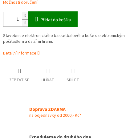
Možnosti doručení
Přidat do košíku
Stavebnice elektronického basketbalového koše s elektronickým
počítadlem a dalšími hrami.
Detailní informace
ZEPTAT SE
HLÍDAT
SDÍLET
Doprava ZDARMA
na odjednávky od 2000,- Kč*
Expedujeme do druhého dne