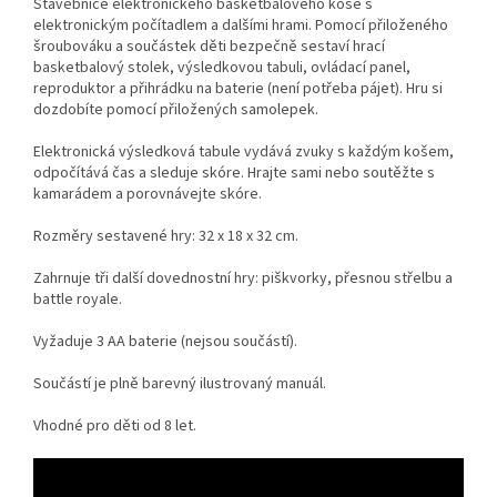
Stavebnice elektronického basketbalového koše s
elektronickým počítadlem a dalšími hrami. Pomocí přiloženého
šroubováku a součástek děti bezpečně sestaví hrací
basketbalový stolek, výsledkovou tabuli, ovládací panel,
reproduktor a přihrádku na baterie (není potřeba pájet). Hru si
dozdobíte pomocí přiložených samolepek.
Elektronická výsledková tabule vydává zvuky s každým košem,
odpočítává čas a sleduje skóre.
Hrajte sami nebo soutěžte s
kamarádem a porovnávejte skóre.
Rozměry sestavené hry: 32 x 18 x 32 cm.
Zahrnuje tři další dovednostní hry: piškvorky, přesnou střelbu a
battle royale.
Vyžaduje 3 AA baterie (nejsou součástí).
Součástí je plně barevný ilustrovaný manuál.
Vhodné pro děti od 8 let.