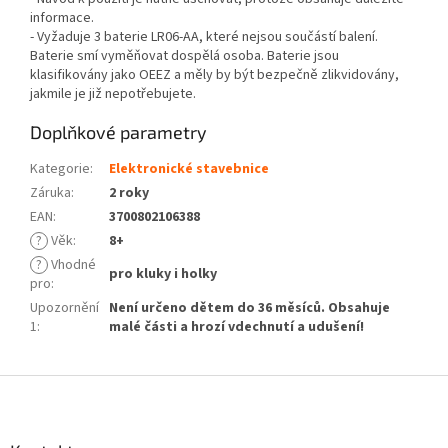
informace.
- Vyžaduje 3 baterie LR06-AA, které nejsou součástí balení.
Baterie smí vyměňovat dospělá osoba. Baterie jsou
klasifikovány jako OEEZ a měly by být bezpečně zlikvidovány,
jakmile je již nepotřebujete.
Doplňkové parametry
Kategorie
:
Elektronické stavebnice
Záruka
:
2 roky
EAN
:
3700802106388
?
Věk
:
8+
?
Vhodné
pro kluky i holky
pro
:
Upozornění
Není určeno dětem do 36 měsíců. Obsahuje
1
:
malé části a hrozí vdechnutí a udušení!
Z
á
p