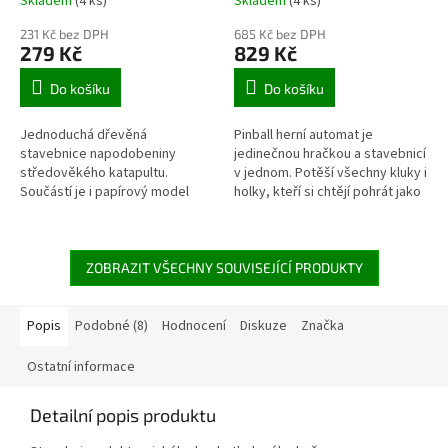
Skladem
(4 ks)
Skladem
(4 ks)
231 Kč bez DPH
685 Kč bez DPH
279 Kč
829 Kč
Do košíku
Do košíku
Jednoduchá dřevěná
Pinball herní automat je
stavebnice napodobeniny
jedinečnou hračkou a stavebnicí
středověkého katapultu.
v jednom. Potěší všechny kluky i
Součástí je i papírový model
holky, kteří si chtějí pohrát jako
hradu, který lze následně
jejich vrstevníci v 80.letech
katapultem bourat. Vhodné pro
dvacátého století. V...
malé konstruktéry nebo...
ZOBRAZIT VŠECHNY SOUVISEJÍCÍ PRODUKTY
Popis
Podobné (8)
Hodnocení
Diskuze
Značka
Ostatní informace
Detailní popis produktu