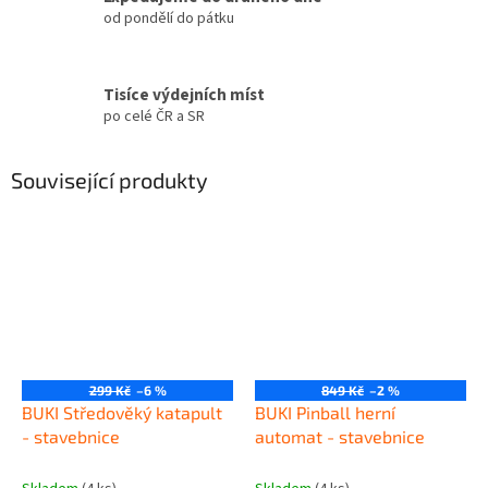
od pondělí do pátku
Tisíce výdejních míst
po celé ČR a SR
Související produkty
299 Kč
–6 %
849 Kč
–2 %
BUKI Středověký katapult
BUKI Pinball herní
- stavebnice
automat - stavebnice