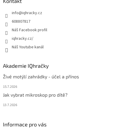
a
Kontakt
t
info
@
iqhracky.cz
í
608807817
Náš Facebook profil
iqhracky.cz/
Náš Youtube kanál
Akademie IQhračky
Živé motýlí zahrádky - účel a přínos
15.7.2026
Jak vybrat mikroskop pro dítě?
13.7.2026
Informace pro vás