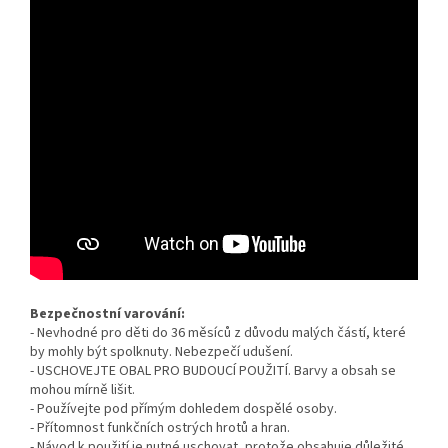
Bezpečnostní varování:
- Nevhodné pro děti do 36 měsíců z důvodu malých částí, které
by mohly být spolknuty. Nebezpečí udušení.
- USCHOVEJTE OBAL PRO BUDOUCÍ POUŽITÍ. Barvy a obsah se
mohou mírně lišit.
-
Používejte pod přímým dohledem dospělé osoby.
- Přítomnost funkčních ostrých hrotů a hran.
- Návod k použití je nutné uschovat, protože obsahuje důležité