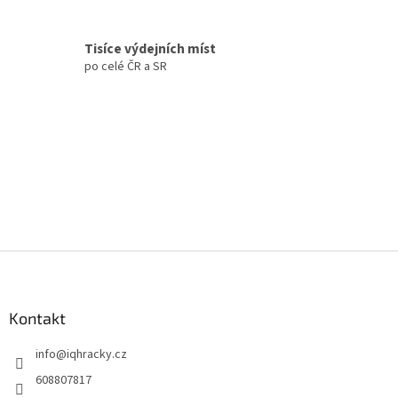
v
ý
p
Tisíce výdejních míst
i
po celé ČR a SR
s
u
Z
á
p
a
Kontakt
t
info
@
iqhracky.cz
í
608807817