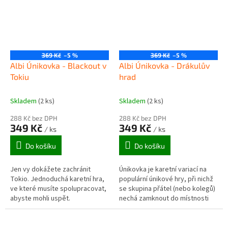
369 Kč
–5 %
369 Kč
–5 %
Albi Únikovka - Blackout v
Albi Únikovka - Drákulův
Tokiu
hrad
Skladem
(2 ks)
Skladem
(2 ks)
288 Kč bez DPH
288 Kč bez DPH
349 Kč
349 Kč
/ ks
/ ks
Do košíku
Do košíku
Jen vy dokážete zachránit
Únikovka je karetní variací na
Tokio. Jednoduchá karetní hra,
populární únikové hry, při nichž
ve které musíte spolupracovat,
se skupina přátel (nebo kolegů)
abyste mohli uspět.
nechá zamknout do místnosti
plné rébusů a snaží se z ní v
časovém limitu uniknout...