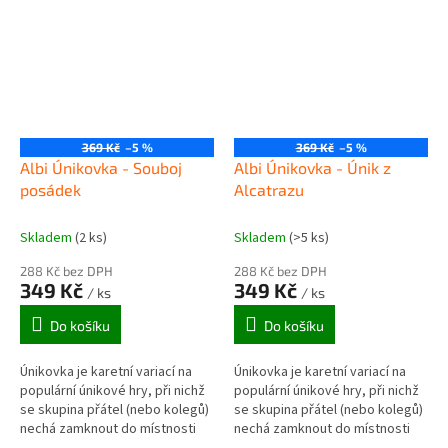
369 Kč
–5 %
369 Kč
–5 %
Albi Únikovka - Souboj
Albi Únikovka - Únik z
posádek
Alcatrazu
Skladem
(2 ks)
Skladem
(>5 ks)
288 Kč bez DPH
288 Kč bez DPH
349 Kč
349 Kč
/ ks
/ ks
Do košíku
Do košíku
Únikovka je karetní variací na
Únikovka je karetní variací na
populární únikové hry, při nichž
populární únikové hry, při nichž
se skupina přátel (nebo kolegů)
se skupina přátel (nebo kolegů)
nechá zamknout do místnosti
nechá zamknout do místnosti