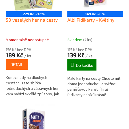
p
r
o
229 Kč
–17 %
149 Kč
–6 %
d
50 veselých her na cesty
Albi Pidikarty - Květiny
u
k
t
Momentálně nedostupné
Skladem
(2 ks)
ů
156 Kč bez DPH
115 Kč bez DPH
189 Kč
139 Kč
/ ks
/ ks
DETAIL
Do košíku
Konec nudy na dlouhých
Malé karty na cesty Chcete mít
cestách! Tato sbírka
doma jednoduchou a svižnou
jednoduchých a zábavných her
paměťovou karetní hru?
vám nabízí skvělé způsoby, jak
Pidikarty nabízí krásně
si zkrátit pomalu běžící čas při
ilustrované karty, na kterých se
cestování. Na každé kartě v
dozvíte odpovědi na zajímavé
tomto...
otázky...