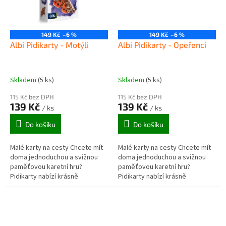
149 Kč
–6 %
149 Kč
–6 %
Albi Pidikarty - Motýli
Albi Pidikarty - Opeřenci
Skladem
(5 ks)
Skladem
(5 ks)
115 Kč bez DPH
115 Kč bez DPH
139 Kč
139 Kč
/ ks
/ ks
Do košíku
Do košíku
Malé karty na cesty Chcete mít
Malé karty na cesty Chcete mít
doma jednoduchou a svižnou
doma jednoduchou a svižnou
paměťovou karetní hru?
paměťovou karetní hru?
Pidikarty nabízí krásně
Pidikarty nabízí krásně
ilustrované karty, na kterých se
ilustrované karty, na kterých se
dozvíte odpovědi na zajímavé
dozvíte odpovědi na zajímavé
otázky...
otázky...