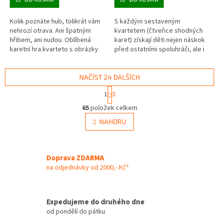
Kolik poznáte hub, tolikrát vám
S každým sestaveným
nehrozí otrava. Ani špatným
kvartetem (čtveřice shodných
hřibem, ani nudou. Oblíbená
karet) získají děti nejen náskok
karetní hra kvarteto s obrázky
před ostatními spoluhráči, ale i
jedlých i nejedlých hub vám
znalosti ze zeměpisu a poznají
rozšíří houbařské obzory a...
slavné památky České
republiky...
NAČÍST 24 DALŠÍCH
S
1
3
t
O
r
65
položek celkem
v
á
l
NAHORU
n
á
k
d
o
v
a
á
Doprava ZDARMA
c
n
í
na odjednávky od 2000,- Kč*
í
p
r
v
Expedujeme do druhého dne
k
od pondělí do pátku
y