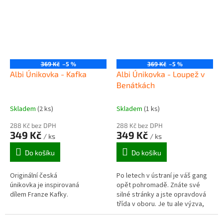
369 Kč
–5 %
369 Kč
–5 %
Albi Únikovka - Kafka
Albi Únikovka - Loupež v
Benátkách
Skladem
(2 ks)
Skladem
(1 ks)
288 Kč bez DPH
288 Kč bez DPH
349 Kč
349 Kč
/ ks
/ ks
Do košíku
Do košíku
Originální česká
Po letech v ústraní je váš gang
únikovka je inspirovaná
opět pohromadě. Znáte své
dílem Franze Kafky.
silné stránky a jste opravdová
třída v oboru. Je tu ale výzva,
která nebude vůbec lehká a kde
každá chyba může celou...