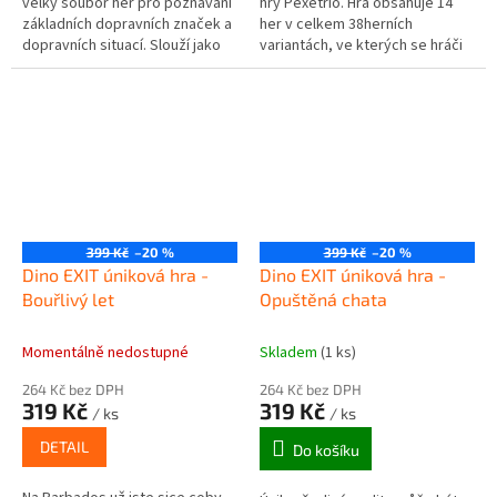
velký soubor her pro poznávání
hry Pexetrio. Hra obsahuje 14
základních dopravních značek a
her v celkem 38herních
dopravních situací. Slouží jako
variantách, ve kterých se hráči
vhodný doplněk oblíbeného
naučí poznávat lesní faunu a
předmětu Dopravní výchova,...
flóru. Hra je vhodná pro...
399 Kč
–20 %
399 Kč
–20 %
Dino EXIT úniková hra -
Dino EXIT úniková hra -
Bouřlivý let
Opuštěná chata
Momentálně nedostupné
Skladem
(1 ks)
264 Kč bez DPH
264 Kč bez DPH
319 Kč
319 Kč
/ ks
/ ks
DETAIL
Do košíku