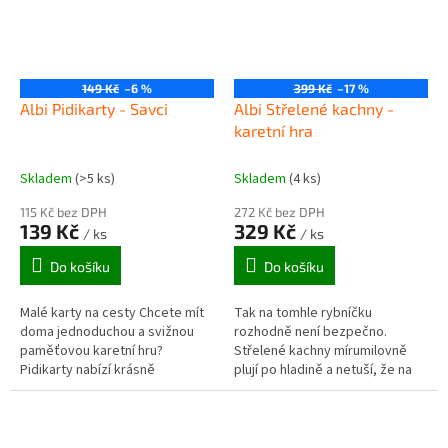
149 Kč
–6 %
399 Kč
–17 %
Albi Pidikarty - Savci
Albi Střelené kachny -
karetní hra
Skladem
(>5 ks)
Skladem
(4 ks)
115 Kč bez DPH
272 Kč bez DPH
139 Kč
329 Kč
/ ks
/ ks
Do košíku
Do košíku
Malé karty na cesty Chcete mít
Tak na tomhle rybníčku
doma jednoduchou a svižnou
rozhodně není bezpečno.
paměťovou karetní hru?
Střelené kachny mírumilovně
Pidikarty nabízí krásně
plují po hladině a netuší, že na
ilustrované karty, na kterých se
ně čeká parta střelených
dozvíte odpovědi na zajímavé
myslivců. V rychlé a střelené hře
otázky...
provádějí...