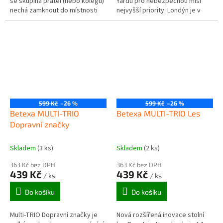
se skupina přátel (nebo kolegů)
Yardu pro nebezpečnou misi
nechá zamknout do místnosti
nejvyšší priority. Londýn je v
plné rébusů a snaží se z ní v
ohrožení a je jenom na vás, jestli
časovém limitu uniknout...
se dočká zítřejšího...
599 Kč
–26 %
599 Kč
–26 %
Betexa MULTI-TRIO
Betexa MULTI-TRIO Les
Dopravní značky
Skladem
(3 ks)
Skladem
(2 ks)
363 Kč bez DPH
363 Kč bez DPH
439 Kč
439 Kč
/ ks
/ ks
Do košíku
Do košíku
Multi-TRIO Dopravní značky je
Nová rozšířená inovace stolní