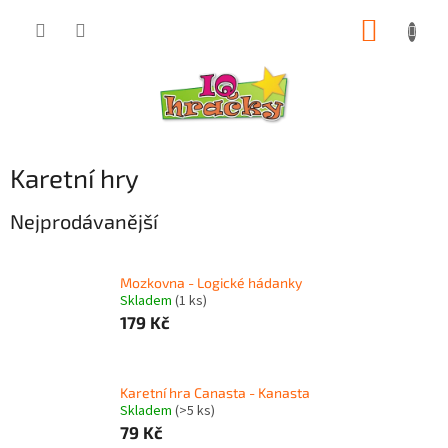
Přejít
NÁKUP
na
obsah
KOŠÍK
Karetní hry
Nejprodávanější
Mozkovna - Logické hádanky
Skladem
(1 ks)
179 Kč
Karetní hra Canasta - Kanasta
Skladem
(>5 ks)
79 Kč