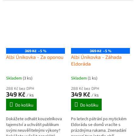
plné rébusů a snaží se z ní v
plné rébusů a snaží se z ní v
časovém limitu uniknout...
časovém limitu uniknout...
369 Kč
–5 %
369 Kč
–5 %
Albi Únikovka - Za oponou
Albi Únikovka - Záhada
Eldoráda
Skladem
(3 ks)
Skladem
(1 ks)
288 Kč bez DPH
288 Kč bez DPH
349 Kč
349 Kč
/ ks
/ ks
Do košíku
Do košíku
Dokážete odhalit kouzelníkova
Po letech pátrání po mytickém
tajemství a uchvátit publikum
Eldorádu se domů vracíte s
svými neuvěřitelnými výkony?
prázdnýma rukama. Znenadání