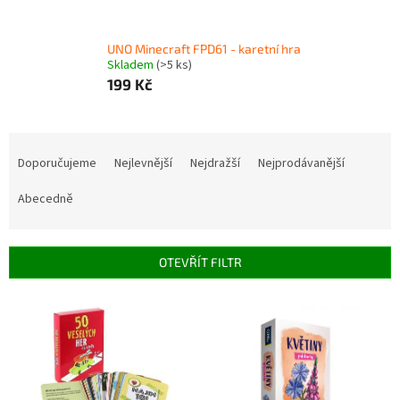
UNO Minecraft FPD61 - karetní hra
Skladem
(>5 ks)
199 Kč
Ř
a
Doporučujeme
Nejlevnější
Nejdražší
Nejprodávanější
z
e
Abecedně
n
í
p
OTEVŘÍT FILTR
r
o
V
d
ý
u
p
k
i
t
s
ů