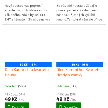
Nový soused vás poprosí,
Že vás lidé neustále žádají o
abyste mu pohlídali kočku. Nic
pomoc při řešení záhad, není
záludného, zdálo by se? Hra
náhoda. Už jste jich vyluštili
EXIT s tématem Strašidelná vila
mnoho.Tentokrát vám ale přijde
vás vyvede z omylu. Po vstupu
obálka, která nemá odesílatele,
do vily, o které jste si dosud...
ani zpáteční adresu.
59 Kč
–16 %
59 Kč
–16 %
Dino Karetní hra kvarteto -
Dino Karetní hra Kvarteto -
Houby
Hrady a zámky
Skladem
(5 ks)
Skladem
(5 ks)
41 Kč bez DPH
41 Kč bez DPH
49 Kč
49 Kč
/ ks
/ ks
Do košíku
Do košíku