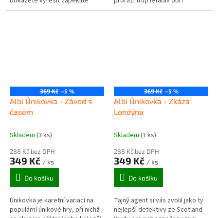
Dokážete vyřešit zapeklité
prorazí trup letadla obří
rébusy a odhalit kouzelníkovy
kamenná krokodýlí hlava a vy se
triky? Jednoduchá karetní hra,...
musíte zachránit skokem z
letadla....
369 Kč
–5 %
369 Kč
–5 %
Albi Únikovka - Závod s
Albi Únikovka - Zkáza
časem
Londýna
Skladem
(3 ks)
Skladem
(1 ks)
288 Kč bez DPH
288 Kč bez DPH
349 Kč
349 Kč
/ ks
/ ks
Do košíku
Do košíku
Únikovka je karetní variací na
Tajný agent si vás zvolil jako ty
populární únikové hry, při nichž
nejlepší detektivy ze Scotland