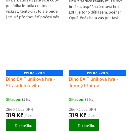
Na Barbados už jste sice coby
Únik z šedivé reality může být
posádka letadla cestovali
hračka, úspěšná úniková hra
víckrát, tentokrát to ale bude
EXIT je toho důkazem. Scénář
jiné. Už předpověď počasí vás
Opuštěná chata vás postaví
měla varovat, ovšem takovou
před řešení napínavé situace,
bouři nečekali ani
kdy se vám cestou na
meteorologové.
dovolenou...
399 Kč
–20 %
399 Kč
–20 %
Dino EXIT úniková hra -
Dino EXIT úniková hra -
Strašidelná vila
Temný hřbitov
Skladem
(1 ks)
Skladem
(2 ks)
264 Kč bez DPH
264 Kč bez DPH
319 Kč
319 Kč
/ ks
/ ks
Do košíku
Do košíku