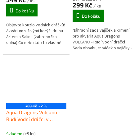
/ ks
je
299 Kč
/ ks
5,0
Do košíku
z
Do košíku
5
Objevte kouzlo vodních dráčků!
hvězdiček.
Náhradní sada vajíček a krmení
Akvárium s živými korýši druhu
pro akvária Aqua Dragons
Artemia Salina (žábronožka
VOLCANO - Rudí vodní dráčci
solná) Co nebo kdo to vlastně
Sada obsahuje: sáček s vajíčky -
jsou vodní dráčci? Jsou to
korýši druhu Artemia Salina
drobní korýši s velmi...
(žábronožka solná) sáček s...
769 Kč
–2 %
Aqua Dragons Volcano -
Rudí Vodní dráčci v
sopečném akváriu s LED
osvětlením
Skladem
(>5 ks)