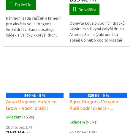
4,5
Do košíku
z
Do košíku
5
Náhradní sada vajíček a krmení
hvězdiček.
Objevte kouzlo vodních dráčků!
pro akvária Aqua Dragons -
Akvárium s živými korýši druhu
Vodní dráčci Sada obsahuje:
Artemia Salina (žábronožka
sáček s vajíčky - korýši druhu
solná) Co nebo kdo to vlastně
Artemia Salina (žábronožka
jsou vodní dráčci? Jsou to
solná) sáček s krmením lžička...
drobní korýši s velmi...
369 Kč
–5 %
329 Kč
–9 %
Aqua Dragons Hatch-n-
Aqua Dragons Volcano -
Grow - Vodní dráčci
Rudí vodní dráčci -
náhradní sada vajíček a
Skladem
(>5 ks)
Průměrné
krmení
Skladem
(>5 ks)
hodnocení
288 Kč bez DPH
produktu
349 Kč
247 Kč bez DPH