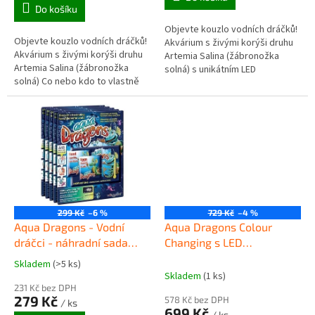
z
Do košíku
5
Objevte kouzlo vodních dráčků!
hvězdiček.
Objevte kouzlo vodních dráčků!
Akvárium s živými korýši druhu
Akvárium s živými korýši druhu
Artemia Salina (žábronožka
Artemia Salina (žábronožka
solná) s unikátním LED
solná) Co nebo kdo to vlastně
osvětlením pro noční
jsou vodní dráčci? Jsou to
pozorování Co nebo kdo to
drobní korýši s velmi...
vlastně jsou...
299 Kč
–6 %
729 Kč
–4 %
Aqua Dragons - Vodní
Aqua Dragons Colour
dráčci - náhradní sada
Changing s LED
vajíček a krmení
osvětlením - Vodní dráčci
Skladem
(>5 ks)
Průměrné
Skladem
(1 ks)
hodnocení
231 Kč bez DPH
produktu
279 Kč
578 Kč bez DPH
/ ks
je
699 Kč
/ ks