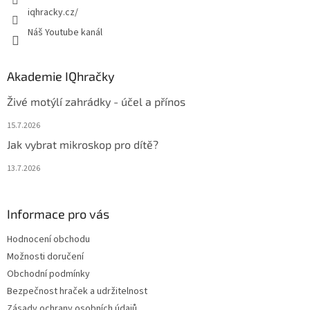
y
iqhracky.cz/
v
Náš Youtube kanál
ý
p
i
s
Akademie IQhračky
u
Živé motýlí zahrádky - účel a přínos
15.7.2026
Jak vybrat mikroskop pro dítě?
13.7.2026
Informace pro vás
Hodnocení obchodu
Možnosti doručení
Obchodní podmínky
Bezpečnost hraček a udržitelnost
Zásady ochrany osobních údajů