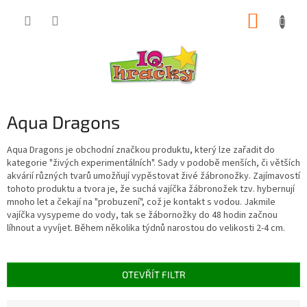
Přejít
NÁKUP
na
obsah
KOŠÍK
Aqua Dragons
Aqua Dragons je obchodní značkou produktu, který lze zařadit do
kategorie "živých experimentálních". Sady v podobě menších, či větších
akvárií různých tvarů umožňují vypěstovat živé žábronožky. Zajímavostí
tohoto produktu a tvora je, že suchá vajíčka žábronožek tzv. hybernují
mnoho let a čekají na "probuzení", což je kontakt s vodou. Jakmile
vajíčka vysypeme do vody, tak se žábornožky do 48 hodin začnou
líhnout a vyvíjet. Během několika týdnů narostou do velikosti 2-4 cm.
OTEVŘÍT FILTR
Ř