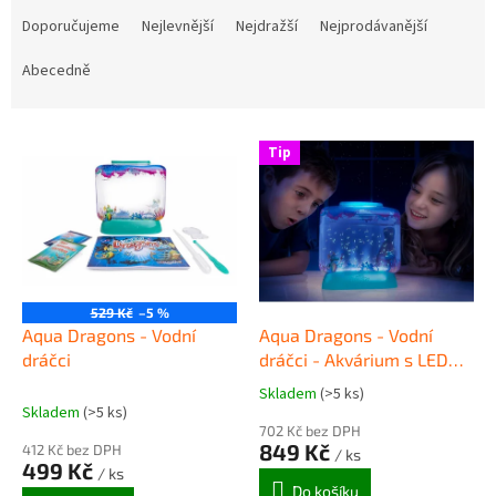
a
Doporučujeme
Nejlevnější
Nejdražší
Nejprodávanější
z
e
Abecedně
n
í
V
p
Tip
ý
r
p
o
i
d
s
u
p
k
r
t
o
ů
529 Kč
–5 %
d
Aqua Dragons - Vodní
Aqua Dragons - Vodní
u
dráčci
dráčci - Akvárium s LED
k
osvětlením
Skladem
(>5 ks)
Průměrné
t
Skladem
(>5 ks)
hodnocení
ů
702 Kč bez DPH
produktu
849 Kč
412 Kč bez DPH
/ ks
je
499 Kč
/ ks
4,7
Do košíku