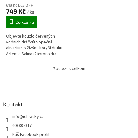
619 Kč bez DPH
749 Kč
/ ks
Do košíku
Objevte kouzlo červených
vodních dráčků! Sopečné
akvárium s živými korýši druhu
Artemia Salina (žábronožka
solná) s unikátním krmivem,
které dráčky zbarví do červena.
7
položek celkem
O
LED...
v
l
Z
á
á
d
p
a
a
Kontakt
c
t
í
info
@
iqhracky.cz
í
p
r
608807817
v
Náš Facebook profil
k