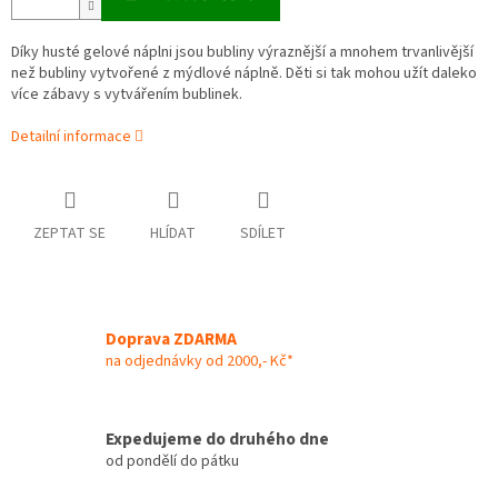
Díky husté gelové náplni jsou bubliny výraznější a mnohem trvanlivější
než bubliny vytvořené z mýdlové náplně. Děti si tak mohou užít daleko
více zábavy s vytvářením bublinek.
Detailní informace
ZEPTAT SE
HLÍDAT
SDÍLET
Doprava ZDARMA
na odjednávky od 2000,- Kč*
Expedujeme do druhého dne
od pondělí do pátku