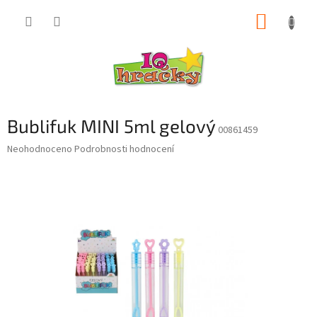
Přejít
NÁKUP
na
obsah
KOŠÍK
Bublifuk MINI 5ml gelový
00861459
Průměrné
Neohodnoceno
Podrobnosti hodnocení
hodnocení
produktu
je
0,0
z
5
hvězdiček.