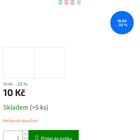
15 Kč
–33 %
15 Kč
–33 %
10 Kč
Měrná
Skladem
(>5 ks)
cena:
Možnosti doručení
Přidat do košíku