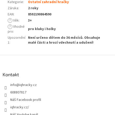
Kategorie
:
Ostatní zahradní hračky
Záruka
:
2 roky
EAN
:
8592190864590
?
Věk
:
3+
?
Vhodné
pro kluky i holky
pro
:
Upozornění
Není určeno dětem do 36 měsíců. Obsahuje
1
:
malé části a hrozí vdechnutí a udušení!
Z
á
p
a
Kontakt
t
info
@
iqhracky.cz
í
608807817
Náš Facebook profil
iqhracky.cz/
Náš Youtube kanál