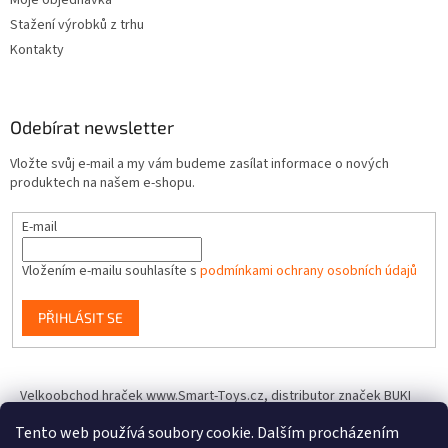
Moje objednávka
Stažení výrobků z trhu
Kontakty
Odebírat newsletter
Vložte svůj e-mail a my vám budeme zasílat informace o nových
produktech na našem e-shopu.
E-mail
Vložením e-mailu souhlasíte s
podmínkami ochrany osobních údajů
PŘIHLÁSIT SE
Velkoobchod hraček www.Smart-Toys.cz, distributor značek BUKI
France, Brainstorm Toys, Insect Lore, World Alive, T.A.O.S. a dalších
Tento web používá soubory cookie. Dalším procházením