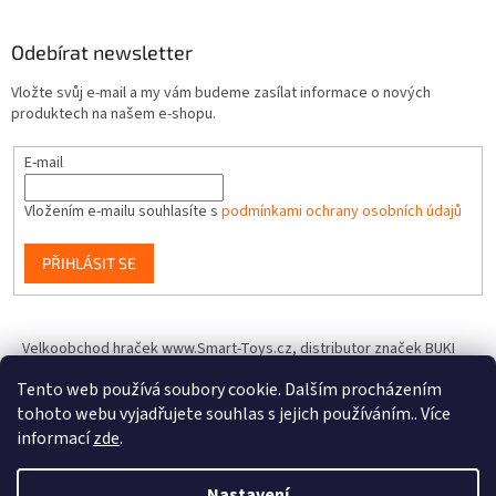
Odebírat newsletter
Vložte svůj e-mail a my vám budeme zasílat informace o nových
produktech na našem e-shopu.
E-mail
Vložením e-mailu souhlasíte s
podmínkami ochrany osobních údajů
PŘIHLÁSIT SE
Velkoobchod hraček www.Smart-Toys.cz, distributor značek BUKI
France, Brainstorm Toys, Insect Lore, World Alive, T.A.O.S. a dalších
Tento web používá soubory cookie. Dalším procházením
tohoto webu vyjadřujete souhlas s jejich používáním.. Více
informací
zde
.
Vytvořil Shoptet
Nastavení