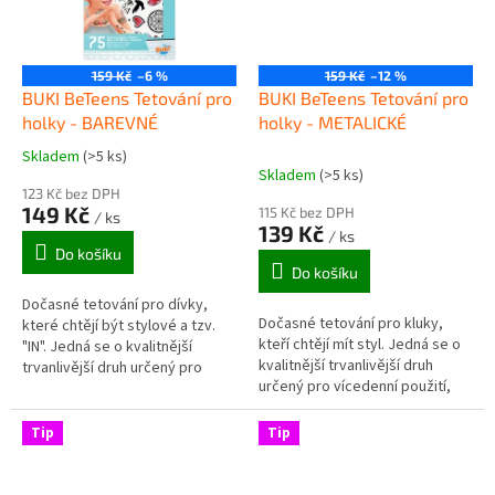
159 Kč
–6 %
159 Kč
–12 %
BUKI BeTeens Tetování pro
BUKI BeTeens Tetování pro
holky - BAREVNÉ
holky - METALICKÉ
Skladem
(>5 ks)
Průměrné
Skladem
(>5 ks)
hodnocení
123 Kč bez DPH
produktu
149 Kč
115 Kč bez DPH
/ ks
je
139 Kč
/ ks
5,0
Do košíku
z
Do košíku
5
Dočasné tetování pro dívky,
hvězdiček.
Dočasné tetování pro kluky,
které chtějí být stylové a tzv.
kteří chtějí mít styl. Jedná se o
"IN". Jedná se o kvalitnější
kvalitnější trvanlivější druh
trvanlivější druh určený pro
určený pro vícedenní použití,
vícedenní použití, takže je
takže je vhodné např. pro
vhodné např. pro zkrášlení...
zkrášlení těla na různé...
Tip
Tip