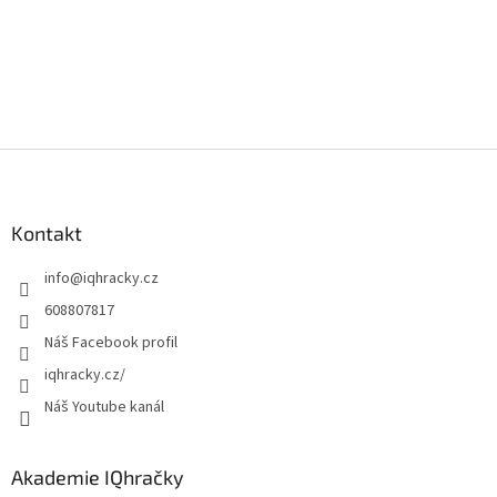
u
Z
á
p
a
Kontakt
t
info
@
iqhracky.cz
í
608807817
Náš Facebook profil
iqhracky.cz/
Náš Youtube kanál
Akademie IQhračky