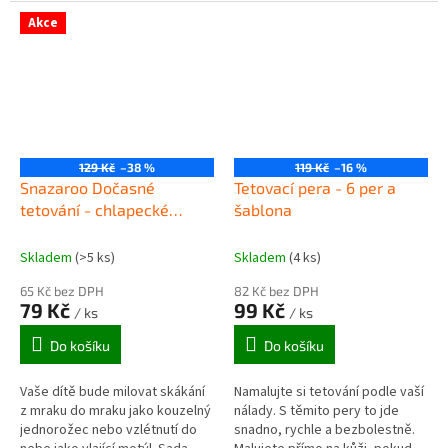
pomocí razítka.
pro děti od 3 let za...
Akce
129 Kč
–38 %
119 Kč
–16 %
Snazaroo Dočasné
Tetovací pera - 6 per a
tetování - chlapecké
šablona
motivy
Skladem
(>5 ks)
Skladem
(4 ks)
65 Kč bez DPH
82 Kč bez DPH
79 Kč
99 Kč
/ ks
/ ks
Do košíku
Do košíku
Vaše dítě bude milovat skákání
Namalujte si tetování podle vaší
z mraku do mraku jako kouzelný
nálady. S těmito pery to jde
jednorožec nebo vzlétnutí do
snadno, rychle a bezbolestně.