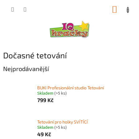
Přejít
NÁKUP
na
obsah
KOŠÍK
Dočasné tetování
Nejprodávanější
BUKI Profesionální studio Tetování
Skladem
(>5 ks)
799 Kč
Tetování pro holky SVÍTÍCÍ
Skladem
(>5 ks)
49 Kč