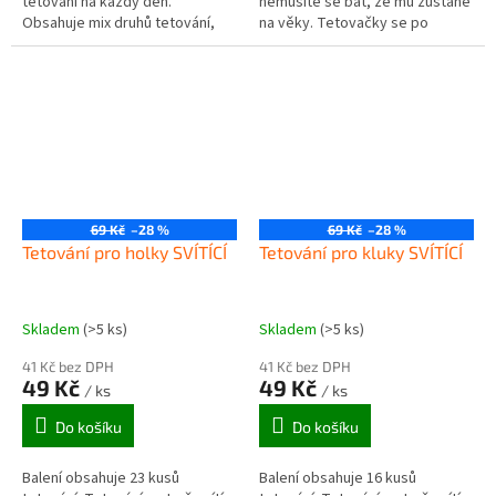
tetování na každý den.
nemusíte se bát, že mu zůstane
Obsahuje mix druhů tetování,
na věky. Tetovačky se po
šablony, třpytky a další doplňky.
nějaké době začnou postupně
Rozměry balení cca 33 x 20,5 x...
smývat.
69 Kč
–28 %
69 Kč
–28 %
Tetování pro holky SVÍTÍCÍ
Tetování pro kluky SVÍTÍCÍ
Skladem
(>5 ks)
Skladem
(>5 ks)
41 Kč bez DPH
41 Kč bez DPH
49 Kč
49 Kč
/ ks
/ ks
Do košíku
Do košíku
Balení obsahuje 23 kusů
Balení obsahuje 16 kusů