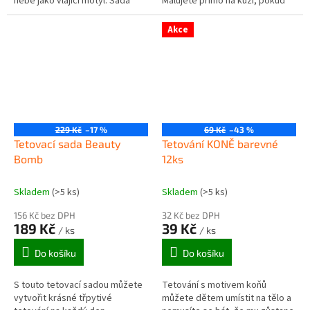
nebe jako vlající motýl. Sada
Malujete přímo na kůži, pokud
barev na obličej Jednorožec &
se Vám obrázek nelíbí, ihned ho
Motýl má jedinečnou směs...
umyjte- voda a mýdlo...
Akce
229 Kč
–17 %
69 Kč
–43 %
Tetovací sada Beauty
Tetování KONĚ barevné
Bomb
12ks
Skladem
(>5 ks)
Skladem
(>5 ks)
156 Kč bez DPH
32 Kč bez DPH
189 Kč
39 Kč
/ ks
/ ks
Do košíku
Do košíku
S touto tetovací sadou můžete
Tetování s motivem koňů
vytvořit krásné třpytivé
můžete dětem umístit na tělo a