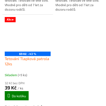
tetování. Tetování ve tmě svítí.
tetování. Tetování ve tmě svítí.
Vhodné pro děti od 7 let za
Vhodné pro děti od 7 let za
dozoru rodičů.
dozoru rodičů.
Akce
69 Kč
–43 %
Tetování Tlapková patrola
12ks
Skladem
(>5 ks)
32 Kč bez DPH
39 Kč
/ ks
Do košíku