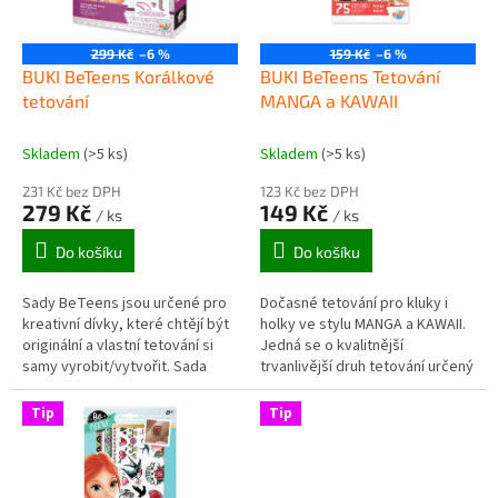
p
r
o
299 Kč
–6 %
159 Kč
–6 %
d
BUKI BeTeens Korálkové
BUKI BeTeens Tetování
u
tetování
MANGA a KAWAII
k
t
Skladem
(>5 ks)
Skladem
(>5 ks)
ů
231 Kč bez DPH
123 Kč bez DPH
279 Kč
149 Kč
/ ks
/ ks
Do košíku
Do košíku
Sady BeTeens jsou určené pro
Dočasné tetování pro kluky i
kreativní dívky, které chtějí být
holky ve stylu MANGA a KAWAII.
originální a vlastní tetování si
Jedná se o kvalitnější
samy vyrobit/vytvořit. Sada
trvanlivější druh tetování určený
Korálkové tetování obsahuje
pro vícedenní použití...
postup a příslušenství...
Tip
Tip