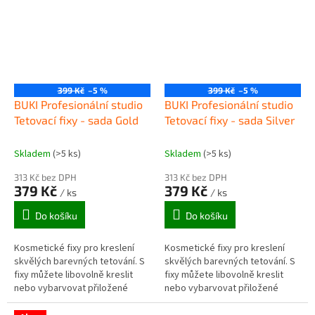
399 Kč
–5 %
399 Kč
–5 %
BUKI Profesionální studio
BUKI Profesionální studio
Tetovací fixy - sada Gold
Tetovací fixy - sada Silver
Skladem
(>5 ks)
Skladem
(>5 ks)
313 Kč bez DPH
313 Kč bez DPH
379 Kč
379 Kč
/ ks
/ ks
Do košíku
Do košíku
Kosmetické fixy pro kreslení
Kosmetické fixy pro kreslení
skvělých barevných tetování. S
skvělých barevných tetování. S
fixy můžete libovolně kreslit
fixy můžete libovolně kreslit
nebo vybarvovat přiložené
nebo vybarvovat přiložené
šablony.
šablony.