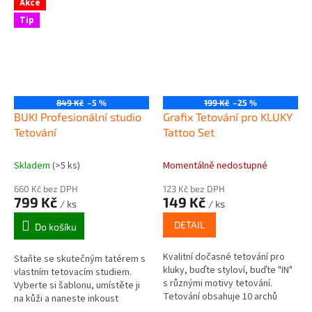
Akce
Tip
849 Kč
–5 %
199 Kč
–25 %
BUKI Profesionální studio
Grafix Tetování pro KLUKY
Tetování
Tattoo Set
Skladem
(>5 ks)
Momentálně nedostupné
660 Kč bez DPH
123 Kč bez DPH
799 Kč
149 Kč
/ ks
/ ks
DETAIL
Do košíku
Kvalitní dočasné tetování pro
Staňte se skutečným tatérem s
kluky, buďte styloví, buďte "IN"
vlastním tetovacím studiem.
s různými motivy tetování.
Vyberte si šablonu, umístěte ji
Tetování obsahuje 10 archů
na kůži a naneste inkoust
různých druhů tetování. Vhodné