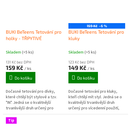
159 Kč
–6 %
BUKI BeTeens Tetování pro
BUKI BeTeens Tetování pro
holky - TŘPYTIVÉ
kluky
Skladem
(>5 ks)
Skladem
(>5 ks)
131 Kč bez DPH
123 Kč bez DPH
159 Kč
149 Kč
/ ks
/ ks
Do košíku
Do košíku
Dočasné tetování pro dívky,
Dočasné tetování pro kluky,
které chtějí být stylové a tzv.
kteří chtějí mít styl. Jedná se o
"IN". Jedná se o kvalitnější
kvalitnější trvanlivější druh
trvanlivější druh určený pro
určený pro vícedenní použití,
vícedenní použití, takže je
takže je vhodné např. pro
vhodné např. pro zkrášlení...
zkrášlení těla na různé...
Tip