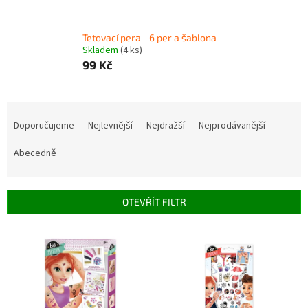
Tetovací pera - 6 per a šablona
Skladem
(4 ks)
99 Kč
Ř
a
Doporučujeme
Nejlevnější
Nejdražší
Nejprodávanější
z
e
Abecedně
n
í
p
OTEVŘÍT FILTR
r
o
V
d
ý
u
p
k
i
t
s
ů