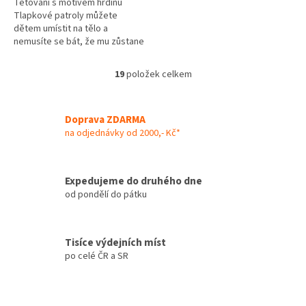
Tetování s motivem hrdinů
Tlapkové patroly můžete
dětem umístit na tělo a
nemusíte se bát, že mu zůstane
na věky. Tetovačky se po
nějaké době začnou postupně
19
položek celkem
O
smývat.
v
l
á
Doprava ZDARMA
d
na odjednávky od 2000,- Kč*
a
c
í
Expedujeme do druhého dne
p
od pondělí do pátku
r
v
k
y
Tisíce výdejních míst
v
po celé ČR a SR
ý
p
i
s