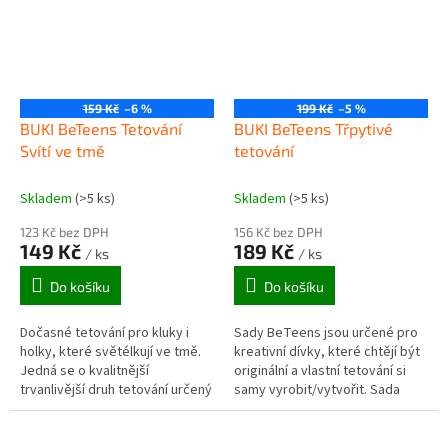
159 Kč
–6 %
199 Kč
–5 %
BUKI BeTeens Tetování
BUKI BeTeens Třpytivé
Svítí ve tmě
tetování
Skladem
(>5 ks)
Skladem
(>5 ks)
123 Kč bez DPH
156 Kč bez DPH
149 Kč
189 Kč
/ ks
/ ks
Do košíku
Do košíku
Dočasné tetování pro kluky i
Sady BeTeens jsou určené pro
holky, které světélkují ve tmě.
kreativní dívky, které chtějí být
Jedná se o kvalitnější
originální a vlastní tetování si
trvanlivější druh tetování určený
samy vyrobit/vytvořit. Sada
pro vícedenní použití...
Třpytivé tetování obsahuje
postup a příslušenství...