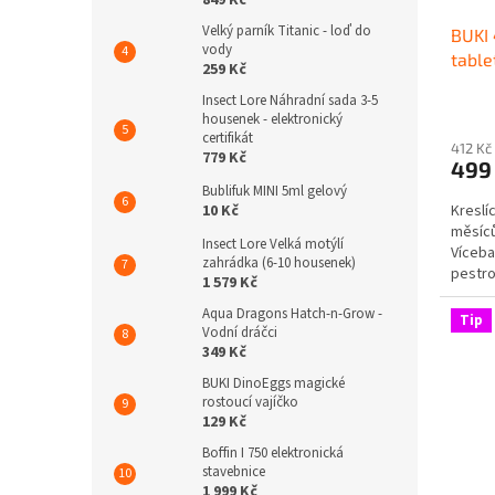
849 Kč
Velký parník Titanic - loď do
BUKI 
vody
table
259 Kč
Insect Lore Náhradní sada 3-5
housenek - elektronický
certifikát
412 Kč
779 Kč
499
Bublifuk MINI 5ml gelový
10 Kč
Kreslí
měsíc
Insect Lore Velká motýlí
Víceba
zahrádka (6-10 housenek)
pestro
1 579 Kč
mazání
Aqua Dragons Hatch-n-Grow -
Tip
Vodní dráčci
349 Kč
BUKI DinoEggs magické
rostoucí vajíčko
129 Kč
Boffin I 750 elektronická
stavebnice
1 999 Kč