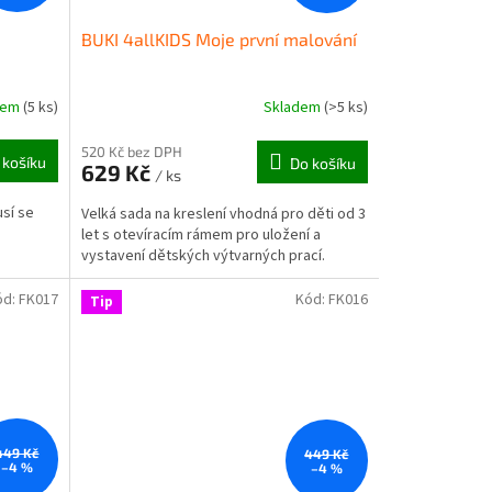
BUKI 4allKIDS Moje první malování
dem
(5 ks)
Skladem
(>5 ks)
520 Kč bez DPH
 košíku
Do košíku
629 Kč
/ ks
usí se
Velká sada na kreslení vhodná pro děti od 3
let s otevíracím rámem pro uložení a
vystavení dětských výtvarných prací.
ód:
FK017
Kód:
FK016
Tip
449 Kč
449 Kč
–4 %
–4 %