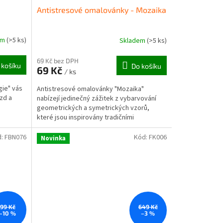
Antistresové omalovánky - Mozaika
em
(>5 ks)
Skladem
(>5 ks)
69 Kč bez DPH
 košíku
Do košíku
69 Kč
/ ks
gie" vás
Antistresové omalovánky "Mozaika"
zd a
nabízejí jedinečný zážitek z vybarvování
geometrických a symetrických vzorů,
které jsou inspirovány tradičními
mozaikami.
d:
FBN076
Kód:
FK006
Novinka
99 Kč
649 Kč
–10 %
–3 %