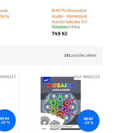
sada
BUKI Profesionální
Party
studio - Komiksová
kreslící tabulka 3v1
Skladem
(>5 ks)
749 Kč
101
položek celkem
88601217
Kód:
88601219
89 Kč
89 Kč
–22 %
–22 %