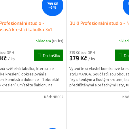
799 Kč
–6 %
Profesionální studio -
BUKI Profesionální studio -
sová kreslící tabulka 3v1
Skladem
(>5 ks)
Skla
 bez DPH
313 Kč bez DPH
Do košíku
Do
 Kč
379 Kč
/ ks
/ ks
ná světelná tabulka, kterou lze
Vytvořte si vlastní komiksové kre
 ke kreslení, obkreslování a
stylu MANGA. Součástí jsou obous
ení komiksů a dokonce i flipbooků!
fixy s tenkým a tlustým krotem, bl
 kreslení: Umístěte šablonu na
předtištěnými a prázdnými listy, t
u a poté na ni...
gumou, 2...
Kód:
NB002
Kód