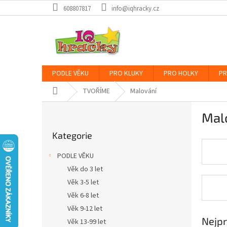
Přejít
608807817
info@iqhracky.cz
na
obsah
PODLE VĚKU
PRO KLUKY
PRO HOLKY
PR
Domů
TVOŘÍME
Malování
P
Mal
o
Přeskočit
s
Kategorie
kategorie
t
r
PODLE VĚKU
a
Věk do 3 let
n
Věk 3-5 let
n
í
Věk 6-8 let
p
Věk 9-12 let
a
Nejpr
Věk 13-99 let