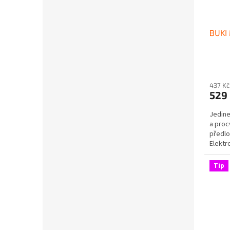
BUKI 
437 Kč
529
Jedine
a proc
předl
Elektr
umožňu
Tip