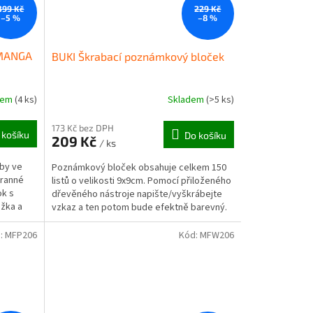
399 Kč
229 Kč
–5 %
–8 %
 MANGA
BUKI Škrabací poznámkový bloček
dem
(4 ks)
Skladem
(>5 ks)
173 Kč bez DPH
 košíku
Do košíku
209 Kč
/ ks
sby ve
Poznámkový bloček obsahuje celkem 150
tranné
listů o velikosti 9x9cm. Pomocí přiloženého
ok s
dřevěného nástroje napište/vyškrábejte
užka a
vzkaz a ten potom bude efektně barevný.
Vhodné pro...
:
MFP206
Kód:
MFW206