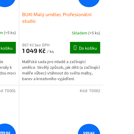
BUKI Malý umělec Profesionální
studio
em
(>5 ks)
Skladem
(>5 ks)
867 Kč bez DPH
 košíku
Do košíku
1 049 Kč
/ ks
te
Malířská sada pro mladé a začínající
riály k
umělce. Skvělý způsob, jak děti (a začínající
udou moci
malíře vůbec) vtáhnout do světa malby,
barev a kreativního vyjádření.
d:
TD001
Kód:
TD002
299 Kč
599 Kč