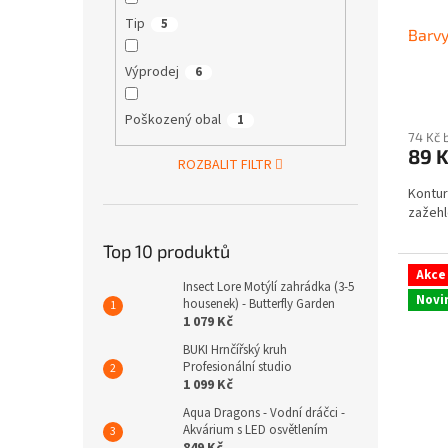
Tip
5
Barvy
Výprodej
6
Poškozený obal
1
74 Kč 
89 
ROZBALIT FILTR
Kontur
zažehl
Top 10 produktů
Akce
Insect Lore Motýlí zahrádka (3-5
Novi
housenek) - Butterfly Garden
1 079 Kč
BUKI Hrnčířský kruh
Profesionální studio
1 099 Kč
Aqua Dragons - Vodní dráčci -
Akvárium s LED osvětlením