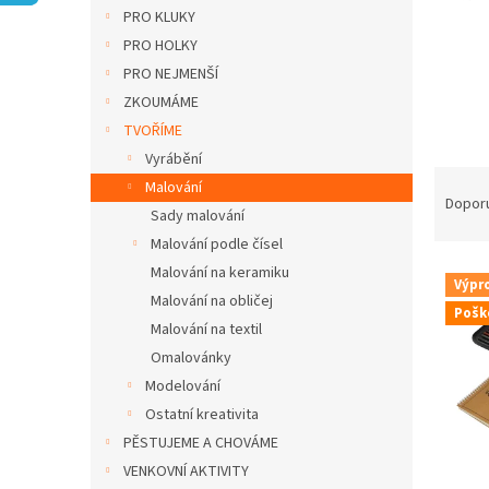
n
PRO KLUKY
e
PRO HOLKY
l
PRO NEJMENŠÍ
ZKOUMÁME
TVOŘÍME
Vyrábění
Ř
Malování
a
Dopor
Sady malování
z
Malování podle čísel
e
V
n
Malování na keramiku
Výpr
ý
í
Malování na obličej
Pošk
p
p
Malování na textil
i
r
Omalovánky
s
o
Modelování
p
d
Ostatní kreativita
r
u
o
k
PĚSTUJEME A CHOVÁME
d
t
VENKOVNÍ AKTIVITY