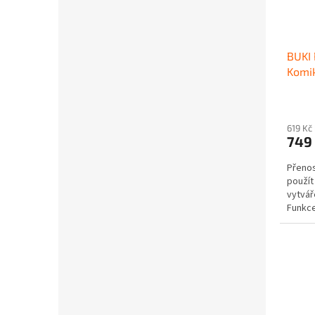
BUKI 
Komik
619 Kč
749
Přenos
použít
vytvář
Funkce
podložk