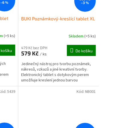
–6 %
–3 %
blet
BUKI Poznámkový-kreslící tablet XL
em
(>5 ks)
Skladem
(>5 ks)
479 Kč bez DPH
 košíku
Do košíku
579 Kč
/ ks
lých
Jedinečný nástroj pro tvorbu poznámek,
nákresů, vzkazů a jiné kreativní tvorby.
perem
Elektronický tablet s dotykovým perem
umožňuje kreslení jednou barvou
ně...
(tyrkysová - zelenomodrá) a...
Kód:
5439
Kód:
NB001