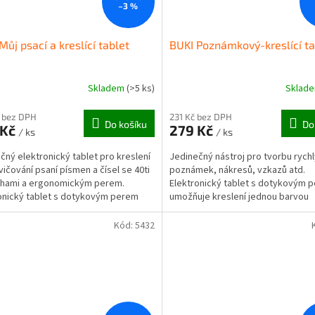
–3 %
Můj psací a kreslící tablet
BUKI Poznámkový-kreslící ta
Skladem
(>5 ks)
Sklad
 bez DPH
231 Kč bez DPH
Do košíku
Do
 Kč
279 Kč
/ ks
/ ks
čný elektronický tablet pro kreslení
Jedinečný nástroj pro tvorbu rych
vičování psaní písmen a čísel se 40ti
poznámek, nákresů, vzkazů atd.
ohami a ergonomickým perem.
Elektronický tablet s dotykovým 
onický tablet s dotykovým perem
umožňuje kreslení jednou barvou
je...
(tyrkysová - zelenomodrá) a násled
Kód:
5432