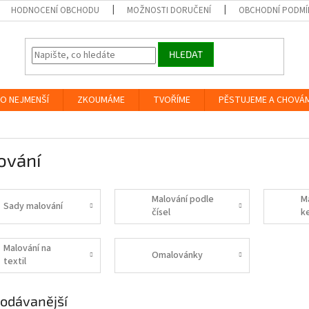
HODNOCENÍ OBCHODU
MOŽNOSTI DORUČENÍ
OBCHODNÍ PODMÍ
HLEDAT
O NEJMENŠÍ
ZKOUMÁME
TVOŘÍME
PĚSTUJEME A CHOVÁ
ování
Malování podle
M
Sady malování
čísel
k
Malování na
Omalovánky
textil
odávanější