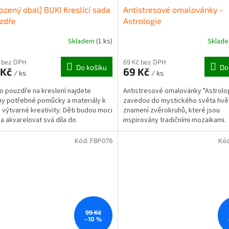
ozený obal] BUKI Kreslící sada
Antistresové omalovánky -
zdře
Astrologie
Skladem
(1 ks)
Sklad
 bez DPH
69 Kč bez DPH
Do košíku
Do
 Kč
69 Kč
/ ks
/ ks
o pouzdře na kreslení najdete
Antistresové omalovánky "Astrolo
y potřebné pomůcky a materiály k
zavedou do mystického světa hvě
i výtvarné kreativity. Děti budou moci
znamení zvěrokruhů, které jsou
t a akvarelovat svá díla do
inspirovány tradičními mozaikami.
ného sešitu....
Kód:
FBP076
Kó
99 Kč
–10 %