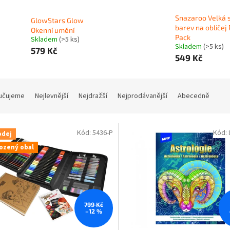
Snazaroo Velká 
GlowStars Glow
barev na obličej 
Okenní umění
Pack
Skladem
(>5 ks)
Skladem
(>5 ks)
579 Kč
549 Kč
učujeme
Nejlevnější
Nejdražší
Nejprodávanější
Abecedně
Kód:
5436-P
Kód:
odej
ozený obal
799 Kč
–12 %