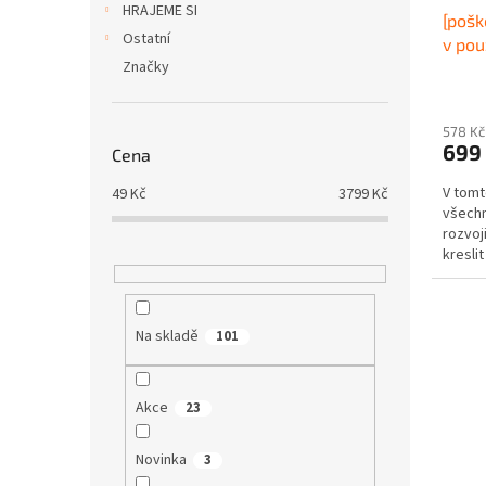
u
ů
HRAJEME SI
[pošk
k
Ostatní
v pou
t
Značky
ů
578 Kč
699
Cena
V tomt
49
Kč
3799
Kč
všechn
rozvoj
kresli
přilože
Na skladě
101
Akce
23
Novinka
3