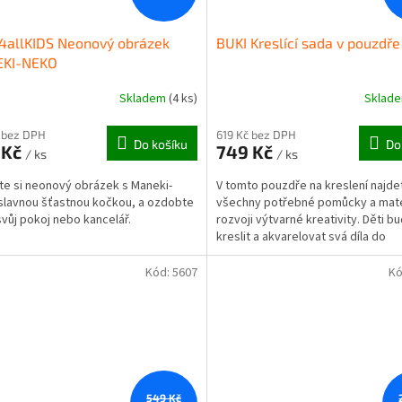
4allKIDS Neonový obrázek
BUKI Kreslící sada v pouzdře
KI-NEKO
Skladem
(4 ks)
Sklad
Průměrné
hodnocení
produktu
 bez DPH
619 Kč bez DPH
Do košíku
Do
 Kč
749 Kč
je
/ ks
/ ks
5,0
te si neonový obrázek s Maneki-
V tomto pouzdře na kreslení najde
z
slavnou šťastnou kočkou, a ozdobte
všechny potřebné pomůcky a mate
5
 svůj pokoj nebo kancelář.
rozvoji výtvarné kreativity. Děti b
hvězdiček.
kreslit a akvarelovat svá díla do
přiloženého sešitu....
Kód:
5607
Kó
549 Kč