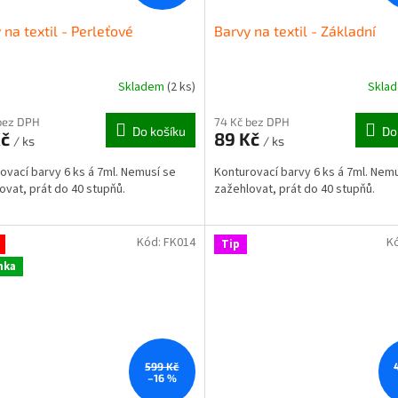
 na textil - Perleťové
Barvy na textil - Základní
Skladem
(2 ks)
Skla
bez DPH
74 Kč bez DPH
Do košíku
Do
Kč
89 Kč
/ ks
/ ks
ovací barvy 6 ks á 7ml. Nemusí se
Konturovací barvy 6 ks á 7ml. Nem
ovat, prát do 40 stupňů.
zažehlovat, prát do 40 stupňů.
Kód:
FK014
K
Tip
nka
599 Kč
–16 %