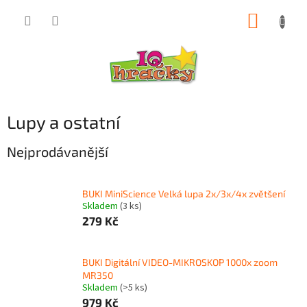
Přejít
NÁKUP
na
obsah
KOŠÍK
Lupy a ostatní
Nejprodávanější
BUKI MiniScience Velká lupa 2x/3x/4x zvětšení
Skladem
(3 ks)
279 Kč
BUKI Digitální VIDEO-MIKROSKOP 1000x zoom
MR350
Skladem
(>5 ks)
979 Kč