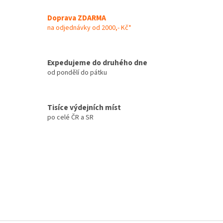
l
á
Doprava ZDARMA
d
na odjednávky od 2000,- Kč*
a
c
í
Expedujeme do druhého dne
p
od pondělí do pátku
r
v
k
y
Tisíce výdejních míst
v
po celé ČR a SR
ý
p
i
s
u