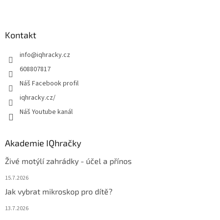
Z
á
p
a
Kontakt
t
info
@
iqhracky.cz
í
608807817
Náš Facebook profil
iqhracky.cz/
Náš Youtube kanál
Akademie IQhračky
Živé motýlí zahrádky - účel a přínos
15.7.2026
Jak vybrat mikroskop pro dítě?
13.7.2026