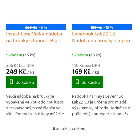
259 Kč
–3 %
199 Kč
–15 %
Insect Lore Velká nádoba
Levenhuk LabZZ C3
na brouky s lupou - Big
Nádoba na brouky s lupou
Bug Magnifier Jar
Skladem
(>5 ks)
Skladem
(>5 ks)
206 Kč bez DPH
140 Kč bez DPH
249 Kč
169 Kč
/ ks
/ ks
Do košíku
Do košíku
Velká nádoba na brouky je
Nádobka na hmyz Levenhuk
vybavená velkou odolnou lupou
LabZZ C3 je určena pro mladé
s trojnásobným zvětšením ve
výzkumníky přírody. Jedná se o
víku. Pomocí velké lupy můžete
průhledný kontejner s lupou 5x
sledovat a studovat brouky,
ve víku. Lze do něj vkládat malé
které jste si venku nasbírali....
předměty, jako jsou kamínky,...
6
položek celkem
O
v