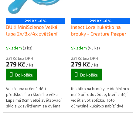
299 Kč
–6 %
299 Kč
–6 %
BUKI MiniScience Velká
Insect Lore Kukátko na
lupa 2x/3x/4x zvětšení
brouky - Creature Peeper
Skladem
(3 ks)
Skladem
(>5 ks)
231 Kč bez DPH
231 Kč bez DPH
279 Kč
279 Kč
/ ks
/ ks
Do košíku
Do košíku
Velká lupa určená děti
Kukátko na brouky je ideální pro
předškolního i školního věku.
malé přírodovědce, kteří chtějí
Lupa má 9cm velké zvětšovací
vidět život zblízka. Toto
sklo s 2x zvětšením se dvěma
důmyslné kukátko nabízí dvě
menšími poli s 3x a 4x
lupy s trojnásobným zvětšením.
zvětšením. Lupa se bezvadně
Po umístění brouka dovnitř...
drží a je...