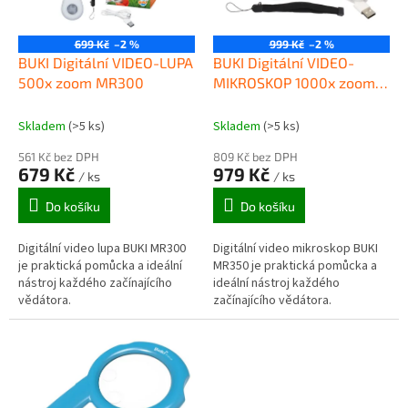
p
r
o
699 Kč
–2 %
999 Kč
–2 %
d
BUKI Digitální VIDEO-LUPA
BUKI Digitální VIDEO-
u
500x zoom MR300
MIKROSKOP 1000x zoom
k
MR350
t
Skladem
(>5 ks)
Skladem
(>5 ks)
ů
561 Kč bez DPH
809 Kč bez DPH
679 Kč
979 Kč
/ ks
/ ks
Do košíku
Do košíku
Digitální video lupa BUKI MR300
Digitální video mikroskop BUKI
je praktická pomůcka a ideální
MR350 je praktická pomůcka a
nástroj každého začínajícího
ideální nástroj každého
vědátora.
začínajícího vědátora.