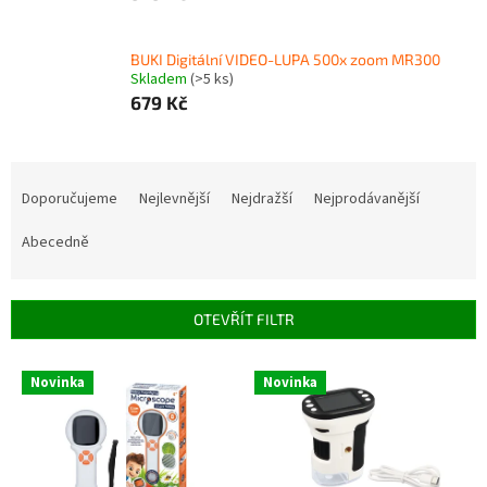
BUKI Digitální VIDEO-LUPA 500x zoom MR300
Skladem
(>5 ks)
679 Kč
Ř
a
Doporučujeme
Nejlevnější
Nejdražší
Nejprodávanější
z
e
Abecedně
n
í
p
OTEVŘÍT FILTR
r
o
V
Novinka
Novinka
d
ý
u
p
k
i
t
s
ů