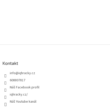
p
i
s
u
Z
á
p
a
Kontakt
t
info
@
iqhracky.cz
í
608807817
Náš Facebook profil
iqhracky.cz/
Náš Youtube kanál