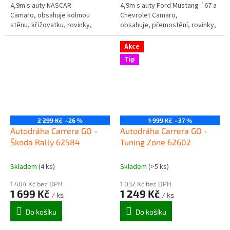
4,9m s auty NASCAR
4,9m s auty Ford Mustang ´67 a
Camaro, obsahuje kolmou
Chevrolet Camaro,
stěnu, křižovatku, rovinky,
obsahuje, přemostění, rovinky,
zatáčky, díl s počítadlem kol a
zatáčky, looping, díl s
další díly. Můžete...
počítadlem kol a další...
Akce
Tip
2 299 Kč
–26 %
1 999 Kč
–37 %
Autodráha Carrera GO -
Autodráha Carrera GO -
Škoda Rally 62584
Tuning Zone 62602
Skladem
(4 ks)
Skladem
(>5 ks)
1 404 Kč bez DPH
1 032 Kč bez DPH
1 699 Kč
1 249 Kč
/ ks
/ ks
Do košíku
Do košíku