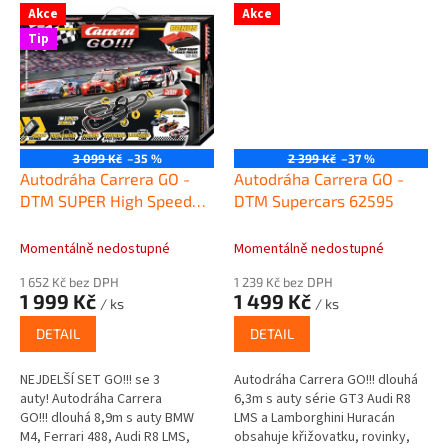
různých barev. Dítě si užije
díl s počítadlem kol a další...
Akce
Akce
spoustu...
Tip
3 099 Kč
–35 %
2 399 Kč
–37 %
Autodráha Carrera GO -
Autodráha Carrera GO -
DTM SUPER High Speed
DTM Supercars 62595
Showdown 62611
Momentálně nedostupné
Momentálně nedostupné
1 652 Kč bez DPH
1 239 Kč bez DPH
1 999 Kč
1 499 Kč
/ ks
/ ks
DETAIL
DETAIL
NEJDELŠÍ SET GO!!! se 3
Autodráha Carrera GO!!! dlouhá
auty! Autodráha Carrera
6,3m s auty série GT3 Audi R8
GO!!! dlouhá 8,9m s auty BMW
LMS a Lamborghini Huracán
M4, Ferrari 488, Audi R8 LMS,
obsahuje křižovatku, rovinky,