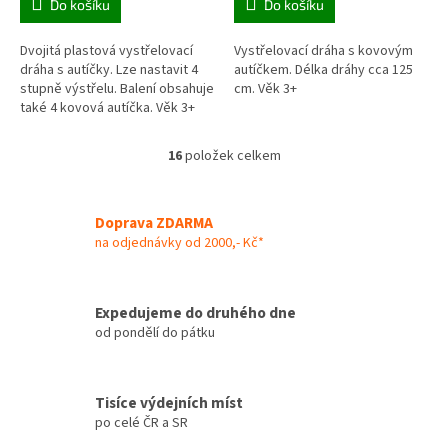
Do košíku
Do košíku
Dvojitá plastová vystřelovací
Vystřelovací dráha s kovovým
dráha s autíčky. Lze nastavit 4
autíčkem. Délka dráhy cca 125
stupně výstřelu. Balení obsahuje
cm. Věk 3+
také 4 kovová autíčka. Věk 3+
16
položek celkem
O
v
l
á
Doprava ZDARMA
d
na odjednávky od 2000,- Kč*
a
c
í
Expedujeme do druhého dne
p
od pondělí do pátku
r
v
k
y
Tisíce výdejních míst
v
po celé ČR a SR
ý