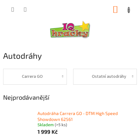
Přejít
NÁKUP
na
obsah
KOŠÍK
Autodráhy
Carrera GO
Ostatní autodráhy
Nejprodávanější
Autodráha Carrera GO - DTM High Speed
Showdown 62561
Skladem
(>5 ks)
1 999 Kč