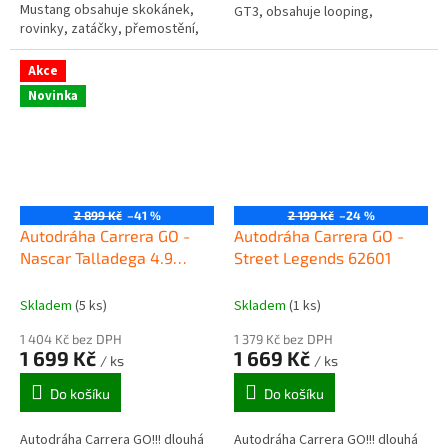
Mustang obsahuje skokánek,
GT3, obsahuje looping,
rovinky, zatáčky, přemostění,
křižovatku, rovinky, zatáčky,
napájecí díl na baterie a další
kolmou stěnu, díl s...
díly. Autodráha je...
Akce
Novinka
2 899 Kč
–41 %
2 199 Kč
–24 %
Autodráha Carrera GO -
Autodráha Carrera GO -
Nascar Talladega 4.9
Street Legends 62601
62582
Skladem
(5 ks)
Skladem
(1 ks)
1 404 Kč bez DPH
1 379 Kč bez DPH
1 699 Kč
1 669 Kč
/ ks
/ ks
Do košíku
Do košíku
Autodráha Carrera GO!!! dlouhá
Autodráha Carrera GO!!! dlouhá