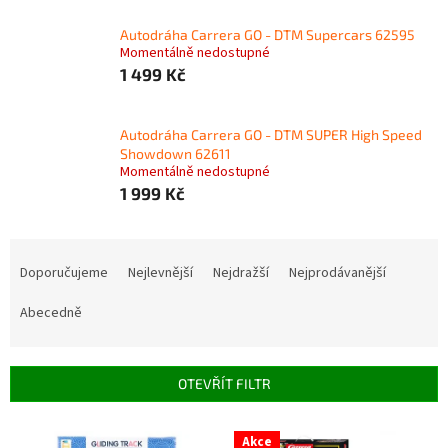
Autodráha Carrera GO - DTM Supercars 62595
Momentálně nedostupné
1 499 Kč
Autodráha Carrera GO - DTM SUPER High Speed
Showdown 62611
Momentálně nedostupné
1 999 Kč
Ř
a
Doporučujeme
Nejlevnější
Nejdražší
Nejprodávanější
z
e
Abecedně
n
í
p
OTEVŘÍT FILTR
r
o
V
Akce
d