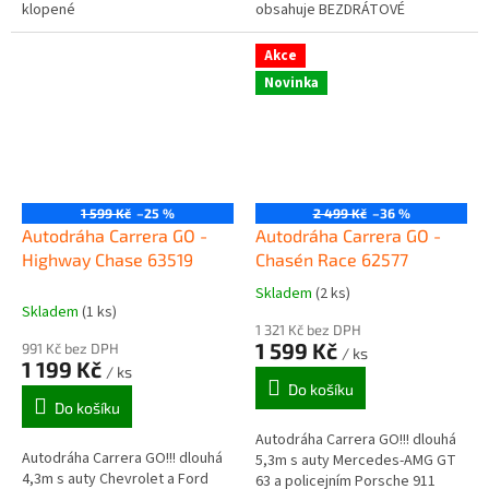
klopené
obsahuje BEZDRÁTOVÉ
zatáčky, dlouhé rovinky, zůžení
ovladače, looping, křižovatku,
dráhy, zatáčky, díl...
rovinky, zatáčky, díl s
Akce
počítadlem...
Novinka
1 599 Kč
–25 %
2 499 Kč
–36 %
Autodráha Carrera GO -
Autodráha Carrera GO -
Highway Chase 63519
Chase´n Race 62577
Skladem
(2 ks)
Průměrné
Skladem
(1 ks)
hodnocení
1 321 Kč bez DPH
produktu
1 599 Kč
991 Kč bez DPH
/ ks
je
1 199 Kč
/ ks
5,0
Do košíku
z
Do košíku
5
Autodráha Carrera GO!!! dlouhá
hvězdiček.
Autodráha Carrera GO!!! dlouhá
5,3m s auty Mercedes-AMG GT
4,3m s auty Chevrolet a Ford
63 a policejním Porsche 911