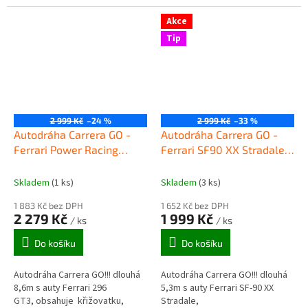
obsahuje přemostění, rovinky,
zatáčky, klopenou zatáčku,
zatáčky, kolmou...
looping, díl s...
Akce
Tip
2 999 Kč
–24 %
2 999 Kč
–33 %
Autodráha Carrera GO -
Autodráha Carrera GO -
Ferrari Power Racing
Ferrari SF90 XX Stradale
62575
62578
Skladem
(1 ks)
Skladem
(3 ks)
1 883 Kč bez DPH
1 652 Kč bez DPH
2 279 Kč
1 999 Kč
/ ks
/ ks
Do košíku
Do košíku
Autodráha Carrera GO!!! dlouhá
Autodráha Carrera GO!!! dlouhá
8,6m s auty Ferrari 296
5,3m s auty Ferrari SF-90 XX
GT3, obsahuje křižovatku,
Stradale,