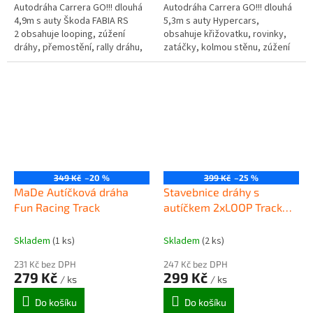
Autodráha Carrera GO!!! dlouhá
Autodráha Carrera GO!!! dlouhá
4,9m s auty Škoda FABIA RS
5,3m s auty Hypercars,
2 obsahuje looping, zúžení
obsahuje křižovatku, rovinky,
dráhy, přemostění, rally dráhu,
zatáčky, kolmou stěnu, zúžení
rovinky, zatáčky, díl s...
dráhy, looping, díl s počítadlem
kol a...
349 Kč
–20 %
399 Kč
–25 %
MaDe Autíčková dráha
Stavebnice dráhy s
Fun Racing Track
autíčkem 2xLOOP Track
King
Skladem
(1 ks)
Skladem
(2 ks)
231 Kč bez DPH
247 Kč bez DPH
279 Kč
299 Kč
/ ks
/ ks
Do košíku
Do košíku