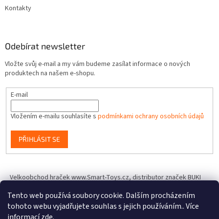
Kontakty
Odebírat newsletter
Vložte svůj e-mail a my vám budeme zasílat informace o nových
produktech na našem e-shopu.
E-mail
Vložením e-mailu souhlasíte s
podmínkami ochrany osobních údajů
PŘIHLÁSIT SE
Velkoobchod hraček www.Smart-Toys.cz, distributor značek BUKI
France, Brainstorm Toys, Insect Lore, World Alive, T.A.O.S. a dalších
Tento web používá soubory cookie. Dalším procházením
tohoto webu vyjadřujete souhlas s jejich používáním.. Více
informací
zde
.