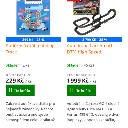
ý
u
p
k
i
t
s
ů
p
r
o
299 Kč
–23 %
2 799 Kč
–28 %
d
Autíčková dráha Gliding
Autodráha Carrera GO -
u
Track
DTM High Speed
k
Showdown 62561
t
Skladem
(2 ks)
Skladem
(>5 ks)
ů
189 Kč bez DPH
1 652 Kč bez DPH
229 Kč
1 999 Kč
/ ks
/ ks
Do košíku
Do košíku
Zábavná autíčková dráha pro
Autodráha Carrera GO!!! dlouhá
nejmenší závodníky. Nahoře
8,9m s auty BMW M4 GT3 a
pusť autíčko a ono sjede
Ferrari 488 GT3, obsahuje dva
samospádem celou dráhu až
loopingy, klopenou zatáčku,
dolů. K dráze patří 4 autíčka
kolmou stěnu, rovinky, zatáčky,