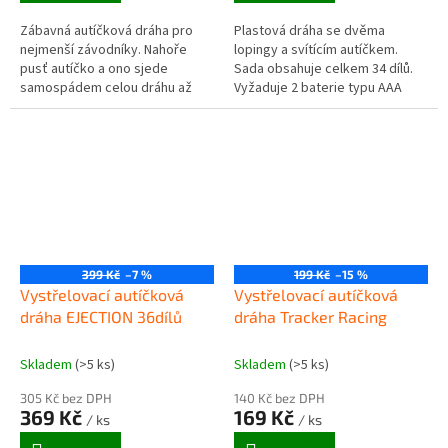
Zábavná autíčková dráha pro
Plastová dráha se dvěma
nejmenší závodníky. Nahoře
lopingy a svítícím autíčkem.
pusť autíčko a ono sjede
Sada obsahuje celkem 34 dílů.
samospádem celou dráhu až
Vyžaduje 2 baterie typu AAA
dolů. K dráze patří 8 autíček
(nejsou součástí) Vhodné pro
různých barev. Dítě si užije
děti od 3 let
spoustu...
399 Kč
–7 %
199 Kč
–15 %
Vystřelovací autíčková
Vystřelovací autíčková
dráha EJECTION 36dílů
dráha Tracker Racing
Skladem
(>5 ks)
Skladem
(>5 ks)
305 Kč bez DPH
140 Kč bez DPH
369 Kč
169 Kč
/ ks
/ ks