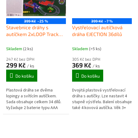
399 Kč
–25 %
399 Kč
–7 %
Stavebnice dráhy s
Vystřelovací autíčková
autíčkem 2xLOOP Track
dráha EJECTION 36dílů
King
Skladem
(2 ks)
Skladem
(>5 ks)
247 Kč bez DPH
305 Kč bez DPH
299 Kč
369 Kč
/ ks
/ ks
Do košíku
Do košíku
Plastová dráha se dvěma
Dvojitá plastová vystřelovací
lopingy a svítícím autíčkem.
dráha s autíčky. Lze nastavit 4
Sada obsahuje celkem 34 dílů.
stupně výstřelu. Balení obsahuje
Vyžaduje 2 baterie typu AAA
také 4 kovová autíčka. Věk 3+
(nejsou součástí) Vhodné pro
děti od 3 let