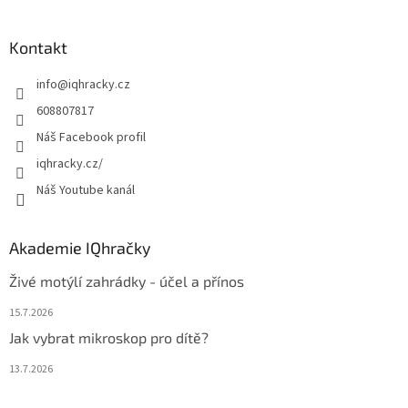
á
p
a
Kontakt
t
info
@
iqhracky.cz
í
608807817
Náš Facebook profil
iqhracky.cz/
Náš Youtube kanál
Akademie IQhračky
Živé motýlí zahrádky - účel a přínos
15.7.2026
Jak vybrat mikroskop pro dítě?
13.7.2026