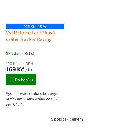
199 Kč
–15 %
Vystřelovací autíčková
dráha Tracker Racing
Skladem
(>5 ks)
140 Kč bez DPH
169 Kč
/ ks
Do košíku
Vystřelovací dráha s kovovým
autíčkem. Délka dráhy cca 125
cm. Věk 3+
5
položek celkem
O
v
l