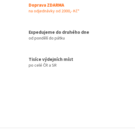
á
Doprava ZDARMA
d
na odjednávky od 2000,- Kč*
a
c
í
Expedujeme do druhého dne
p
od pondělí do pátku
r
v
k
y
Tisíce výdejních míst
v
po celé ČR a SR
ý
p
i
s
u
Z