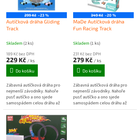
p
r
o
299 Kč
–23 %
349 Kč
–20 %
d
Autíčková dráha Gliding
MaDe Autíčková dráha
u
Track
Fun Racing Track
k
t
Skladem
(2 ks)
Skladem
(1 ks)
ů
189 Kč bez DPH
231 Kč bez DPH
229 Kč
279 Kč
/ ks
/ ks
Do košíku
Do košíku
Zábavná autíčková dráha pro
Zábavná autíčková dráha pro
nejmenší závodníky. Nahoře
nejmenší závodníky. Nahoře
pusť autíčko a ono sjede
pusť autíčko a ono sjede
samospádem celou dráhu až
samospádem celou dráhu až
dolů. K dráze patří 4 autíčka
dolů. K dráze patří 8 autíček
různých barev. Dítě si užije
různých barev. Dítě si užije
spoustu...
spoustu...