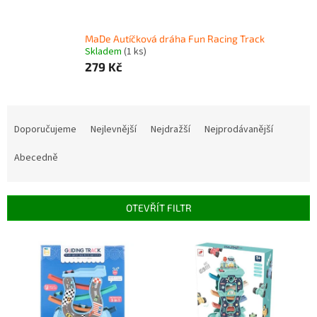
MaDe Autíčková dráha Fun Racing Track
Skladem
(1 ks)
279 Kč
Ř
a
Doporučujeme
Nejlevnější
Nejdražší
Nejprodávanější
z
e
Abecedně
n
í
p
OTEVŘÍT FILTR
r
o
V
d
ý
u
p
k
i
t
s
ů