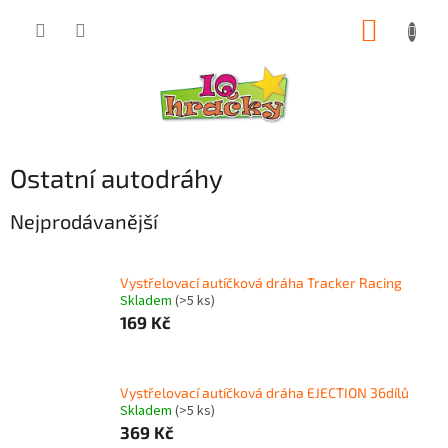
Přejít
NÁKUP
na
obsah
KOŠÍK
Ostatní autodráhy
Nejprodávanější
Vystřelovací autíčková dráha Tracker Racing
Skladem
(>5 ks)
169 Kč
Vystřelovací autíčková dráha EJECTION 36dílů
Skladem
(>5 ks)
369 Kč