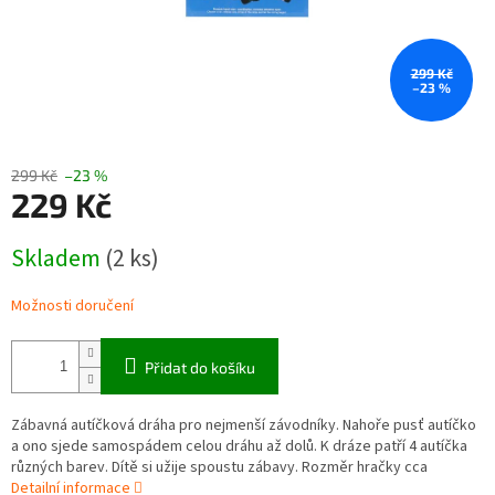
299 Kč
–23 %
299 Kč
–23 %
229 Kč
Měrná
Skladem
(2 ks)
cena:
Možnosti doručení
Přidat do košíku
Zábavná autíčková dráha pro nejmenší závodníky. Nahoře pusť autíčko
a ono sjede samospádem celou dráhu až dolů. K dráze patří 4 autíčka
různých barev. Dítě si užije spoustu zábavy. Rozměr hračky cca
Detailní informace