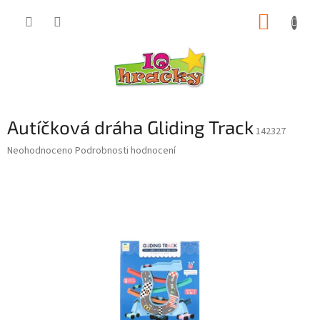
Přejít
NÁKUP
na
obsah
KOŠÍK
Autíčková dráha Gliding Track
142327
Průměrné
Neohodnoceno
Podrobnosti hodnocení
hodnocení
produktu
je
0,0
z
5
hvězdiček.