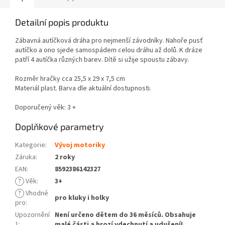
Detailní popis produktu
Zábavná autíčková dráha pro nejmenší závodníky. Nahoře pusť
autíčko a ono sjede samospádem celou dráhu až dolů. K dráze
patří 4 autíčka různých barev. Dítě si užije spoustu zábavy.
Rozměr hračky cca 25,5 x 29 x 7,5 cm
Materiál plast. Barva dle aktuální dostupnosti.
Doporučený věk: 3 +
Doplňkové parametry
Kategorie
:
Vývoj motoriky
Záruka
:
2 roky
EAN
:
8592386142327
?
Věk
:
3+
?
Vhodné
pro kluky i holky
pro
:
Upozornění
Není určeno dětem do 36 měsíců. Obsahuje
1
:
malé části a hrozí vdechnutí a udušení!