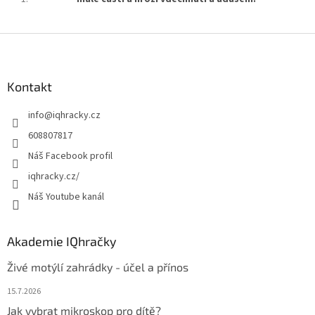
Z
á
p
a
Kontakt
t
info
@
iqhracky.cz
í
608807817
Náš Facebook profil
iqhracky.cz/
Náš Youtube kanál
Akademie IQhračky
Živé motýlí zahrádky - účel a přínos
15.7.2026
Jak vybrat mikroskop pro dítě?