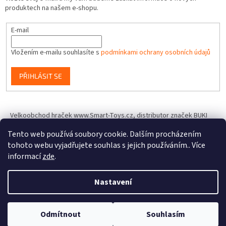
produktech na našem e-shopu.
E-mail
Vložením e-mailu souhlasíte s
podmínkami ochrany osobních údajů
PŘIHLÁSIT SE
Velkoobchod hraček www.Smart-Toys.cz, distributor značek BUKI
France, Brainstorm Toys, Insect Lore, World Alive, T.A.O.S. a dalších
Tento web používá soubory cookie. Dalším procházením
tohoto webu vyjadřujete souhlas s jejich používáním.. Více
informací
zde
.
Vytvořil Shoptet
Nastavení
Copyright 2026
IQhracky.cz
. Všechna práva vyhrazena.
Upravit
Odmítnout
Souhlasím
nastavení cookies