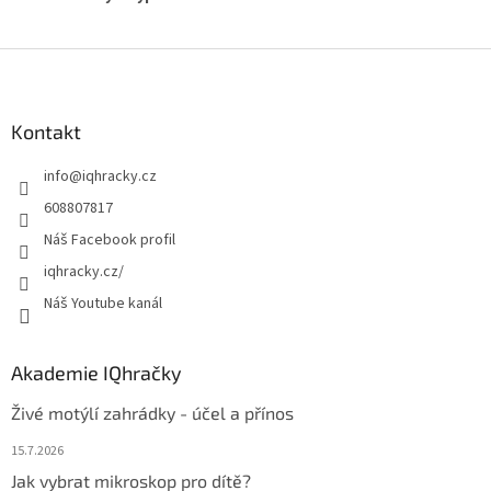
Z
á
p
a
Kontakt
t
info
@
iqhracky.cz
í
608807817
Náš Facebook profil
iqhracky.cz/
Náš Youtube kanál
Akademie IQhračky
Živé motýlí zahrádky - účel a přínos
15.7.2026
Jak vybrat mikroskop pro dítě?