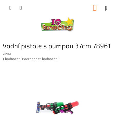
Přejít
NÁKUP
na
obsah
KOŠÍK
Vodní pistole s pumpou 37cm 78961
78961
Průměrné
1 hodnocení
Podrobnosti hodnocení
hodnocení
produktu
je
5,0
z
5
hvězdiček.