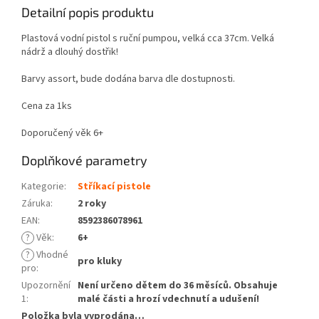
Detailní popis produktu
Plastová vodní pistol s ruční pumpou, velká cca 37cm. Velká
nádrž a dlouhý dostřik!
Barvy assort, bude dodána barva dle dostupnosti.
Cena za 1ks
Doporučený věk 6+
Doplňkové parametry
Kategorie
:
Stříkací pistole
Záruka
:
2 roky
EAN
:
8592386078961
?
Věk
:
6+
?
Vhodné
pro kluky
pro
:
Upozornění
Není určeno dětem do 36 měsíců. Obsahuje
1
:
malé části a hrozí vdechnutí a udušení!
Položka byla vyprodána…