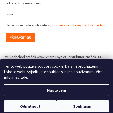
produktech na našem e-shopu.
E-mail
Vložením e-mailu souhlasíte s
podmínkami ochrany osobních údajů
PŘIHLÁSIT SE
Velkoobchod hraček www.Smart-Toys.cz, distributor značek BUKI
France, Brainstorm Toys, Insect Lore, World Alive, T.A.O.S. a dalších
Tento web používá soubory cookie. Dalším procházením
tohoto webu vyjadřujete souhlas s jejich používáním.. Více
informací
zde
.
Vytvořil Shoptet
Nastavení
Copyright 2026
IQhracky.cz
. Všechna práva vyhrazena.
Upravit
Odmítnout
Souhlasím
nastavení cookies