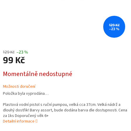
129 Kč
–23 %
129 Kč
–23 %
99 Kč
Měrná
Momentálně nedostupné
cena:
Možnosti doručení
Položka byla vyprodána…
Plastová vodní pistol s ruční pumpou, velká cca 37cm. Velká nádrž a
dlouhý dostřik! Barvy assort, bude dodána barva dle dostupnosti. Cena
za 1ks Doporučený věk 6+
Detailní informace