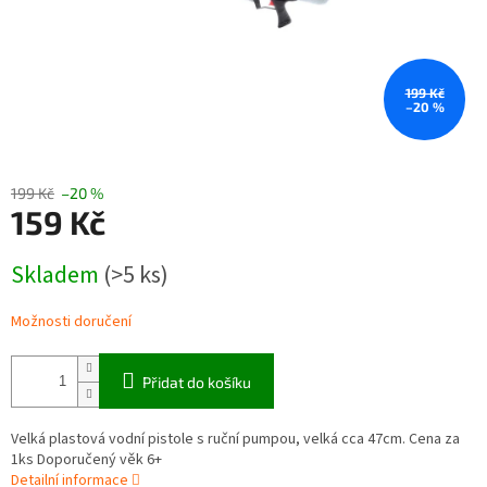
199 Kč
–20 %
199 Kč
–20 %
159 Kč
Měrná
Skladem
(>5 ks)
cena:
Možnosti doručení
Přidat do košíku
Velká plastová vodní pistole s ruční pumpou, velká cca 47cm. Cena za
1ks Doporučený věk 6+
Detailní informace