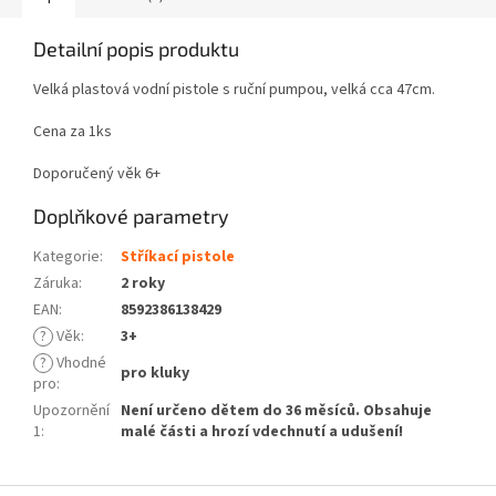
Detailní popis produktu
Velká plastová vodní pistole s ruční pumpou, velká cca 47cm.
Cena za 1ks
Doporučený věk 6+
Doplňkové parametry
Kategorie
:
Stříkací pistole
Záruka
:
2 roky
EAN
:
8592386138429
?
Věk
:
3+
?
Vhodné
pro kluky
pro
:
Upozornění
Není určeno dětem do 36 měsíců. Obsahuje
1
:
malé části a hrozí vdechnutí a udušení!