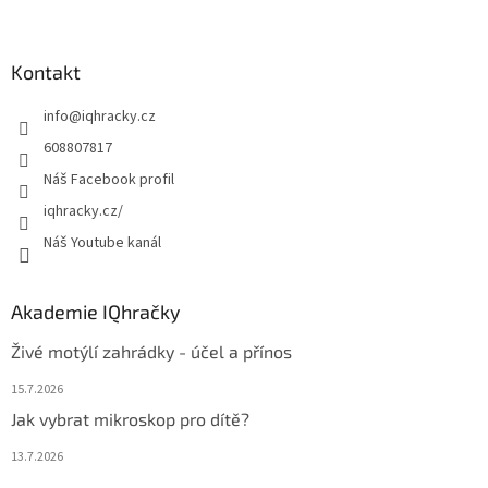
Z
á
p
a
Kontakt
t
info
@
iqhracky.cz
í
608807817
Náš Facebook profil
iqhracky.cz/
Náš Youtube kanál
Akademie IQhračky
Živé motýlí zahrádky - účel a přínos
15.7.2026
Jak vybrat mikroskop pro dítě?
13.7.2026