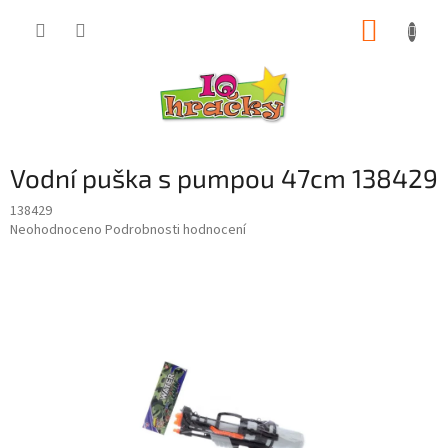
Přejít
NÁKUP
na
obsah
KOŠÍK
Vodní puška s pumpou 47cm 138429
138429
Průměrné
Neohodnoceno
Podrobnosti hodnocení
hodnocení
produktu
je
0,0
z
5
hvězdiček.