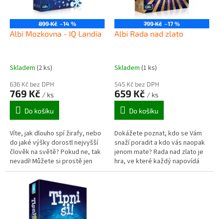
p
r
o
899 Kč
–14 %
799 Kč
–17 %
d
Albi Mozkovna - IQ Landia
Albi Rada nad zlato
u
k
t
Skladem
(2 ks)
Skladem
(1 ks)
ů
636 Kč bez DPH
545 Kč bez DPH
769 Kč
659 Kč
/ ks
/ ks
Do košíku
Do košíku
Víte, jak dlouho spí žirafy, nebo
Dokážete poznat, kdo se Vám
do jaké výšky dorostl nejvyšší
snaží poradit a kdo vás naopak
člověk na světě? Pokud ne, tak
jenom mate? Rada nad zlato je
nevadí! Můžete si prostě jen
hra, ve které každý napovídá
tipnout! V párty hře Tipni si
každému - ne vždy však ale
budete odhadovat...
správně! Jinými slovy - tady je...