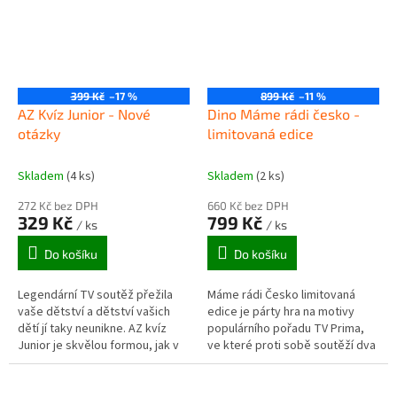
399 Kč
–17 %
899 Kč
–11 %
AZ Kvíz Junior - Nové
Dino Máme rádi česko -
otázky
limitovaná edice
Skladem
(4 ks)
Skladem
(2 ks)
272 Kč bez DPH
660 Kč bez DPH
329 Kč
799 Kč
/ ks
/ ks
Do košíku
Do košíku
Legendární TV soutěž přežila
Máme rádi Česko limitovaná
vaše dětství a dětství vašich
edice je párty hra na motivy
dětí jí taky neunikne. AZ kvíz
populárního pořadu TV Prima,
Junior je skvělou formou, jak v
ve které proti sobě soutěží dva
dětech probudit zvídavost –
týmy hráčů.
nyní se sadou nových...