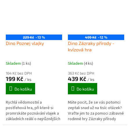
229 Kč
–13 %
499 Kč
–12 %
Dino Poznej vlajky
Dino Zázraky přírody -
kvízová hra
Skladem
(1 ks)
Skladem
(4 ks)
164 Kč bez DPH
363 Kč bez DPH
199 Kč
439 Kč
/ ks
/ ks
Do košíku
Do košíku
Rychlá vědomostní a
Máte pocit, že se vás potomci
postřehová hra, při které si
zeptali snad už na tisíc otázek?
promrskáte poznávání vlajek a
Vraťte jim to za pomoci zábavné
základních reálií o nejrůznějších
rodinné hry Zázraky přírody
státech, vás bude bavit jak v
inspirované stejnojmenným
rodinném kruhu, tak s partou...
pořadem ČT. Dynamická hra s...