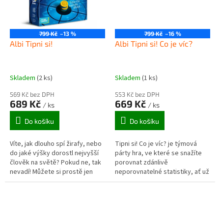
799 Kč
–13 %
799 Kč
–16 %
Albi Tipni si!
Albi Tipni si! Co je víc?
Skladem
(2 ks)
Skladem
(1 ks)
569 Kč bez DPH
553 Kč bez DPH
689 Kč
669 Kč
/ ks
/ ks
Do košíku
Do košíku
Víte, jak dlouho spí žirafy, nebo
Tipni si! Co je víc? je týmová
do jaké výšky dorostl nejvyšší
párty hra, ve které se snažíte
člověk na světě? Pokud ne, tak
porovnat zdánlivě
nevadí! Můžete si prostě jen
neporovnatelné statistiky, ať už
tipnout! V párty hře Tipni si
se jedná o počet v kusech,
budete odhadovat...
vzdálenost v kilometrech,
hmotnost v...