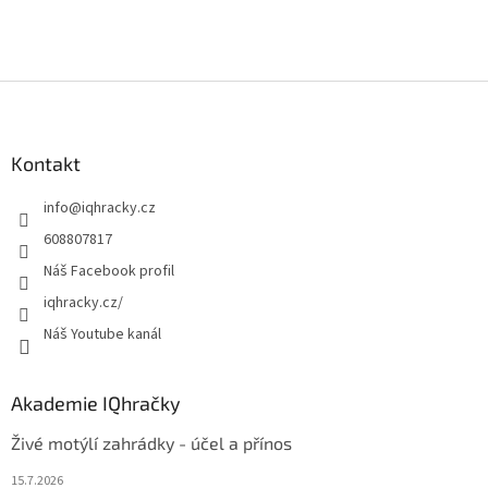
Z
á
p
a
Kontakt
t
info
@
iqhracky.cz
í
608807817
Náš Facebook profil
iqhracky.cz/
Náš Youtube kanál
Akademie IQhračky
Živé motýlí zahrádky - účel a přínos
15.7.2026