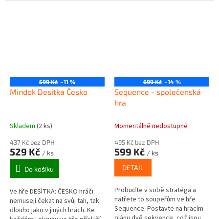
společně krásy naší planety!
okruhu ve hře přísluší 10 otázek
a 10 možných odpovědí....
599 Kč
–11 %
699 Kč
–14 %
Mindok Desítka Česko
Sequence - společenská
hra
Skladem
(2 ks)
Momentálně nedostupné
437 Kč bez DPH
495 Kč bez DPH
529 Kč
599 Kč
/ ks
/ ks
DETAIL
Do košíku
Probuďte v sobě stratéga a
Ve hře DESÍTKA: ČESKO hráči
natřete to soupeřům ve hře
nemusejí čekat na svůj tah, tak
Sequence. Postavte na hracím
dlouho jako v jiných hrách. Ke
plánu dvě sekvence, což jsou