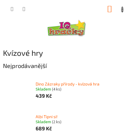
Přejít
NÁKUP
na
obsah
KOŠÍK
Kvízové hry
Nejprodávanější
Dino Zázraky přírody - kvízová hra
Skladem
(4 ks)
439 Kč
Albi Tipni si!
Skladem
(2 ks)
689 Kč