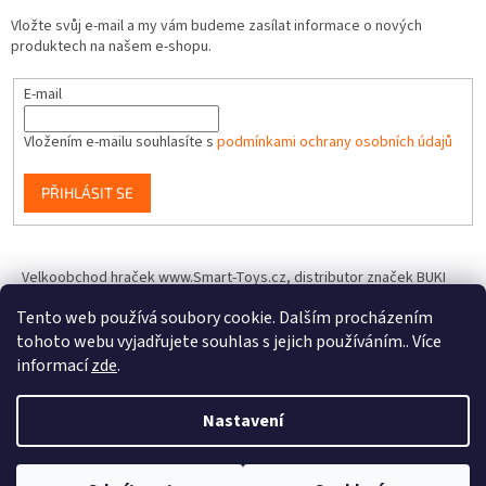
Vložte svůj e-mail a my vám budeme zasílat informace o nových
produktech na našem e-shopu.
E-mail
Vložením e-mailu souhlasíte s
podmínkami ochrany osobních údajů
PŘIHLÁSIT SE
Velkoobchod hraček www.Smart-Toys.cz, distributor značek BUKI
France, Brainstorm Toys, Insect Lore, World Alive, T.A.O.S. a dalších
Tento web používá soubory cookie. Dalším procházením
tohoto webu vyjadřujete souhlas s jejich používáním.. Více
informací
zde
.
Vytvořil Shoptet
Nastavení
Copyright 2026
IQhracky.cz
. Všechna práva vyhrazena.
Upravit