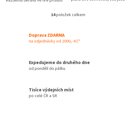
každému okruhu ve hře přísluší
nepřerušené řady 5 žetonů
10 otázek a 10 možných
stejné barvy, a nakráčejte si tak
odpovědí. Všichni hráči
14
položek celkem
pro...
O
dostanou...
v
l
á
Doprava ZDARMA
d
na odjednávky od 2000,- Kč*
a
c
í
Expedujeme do druhého dne
p
od pondělí do pátku
r
v
k
y
Tisíce výdejních míst
v
po celé ČR a SR
ý
p
i
s
u