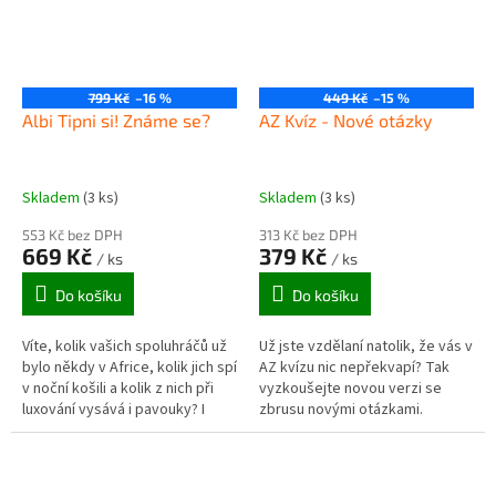
799 Kč
–16 %
449 Kč
–15 %
Albi Tipni si! Známe se?
AZ Kvíz - Nové otázky
Skladem
(3 ks)
Skladem
(3 ks)
553 Kč bez DPH
313 Kč bez DPH
669 Kč
379 Kč
/ ks
/ ks
Do košíku
Do košíku
Víte, kolik vašich spoluhráčů už
Už jste vzdělaní natolik, že vás v
bylo někdy v Africe, kolik jich spí
AZ kvízu nic nepřekvapí? Tak
v noční košili a kolik z nich při
vyzkoušejte novou verzi se
luxování vysává i pavouky? I
zbrusu novými otázkami.
kdybyste to nevěděli, můžete si
tipnout. V...