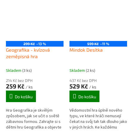
299 Kč
–13 %
599 Kč
–11 %
Geografika - kvízová
Mindok Desítka
zeměpisná hra
Skladem
(3 ks)
Skladem
(2 ks)
214 Kč bez DPH
437 Kč bez DPH
259 Kč
529 Kč
/ ks
/ ks
Do košíku
Do košíku
Hra Geografika je skvělým
Vědomostní hra úplně nového
způsobem, jak se učit o světě
typu, ve které hráči nemusejí
zábavnou formou. Zahrajte si s
čekat na svůj tah tak dlouho jako
dětmi hru Geografika a objevte
v jiných hrách. Ke každému