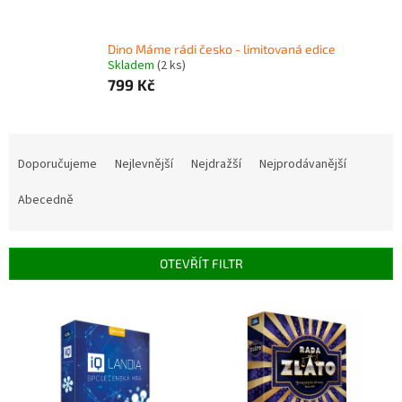
Dino Máme rádi česko - limitovaná edice
Skladem
(2 ks)
799 Kč
Ř
a
Doporučujeme
Nejlevnější
Nejdražší
Nejprodávanější
z
e
Abecedně
n
í
p
OTEVŘÍT FILTR
r
o
V
d
ý
u
p
k
i
t
s
ů