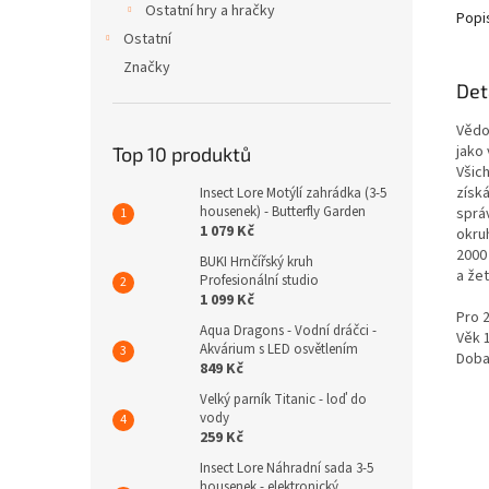
Ostatní hry a hračky
Popi
Ostatní
Značky
Det
Vědo
jako
Top 10 produktů
Všic
získ
Insect Lore Motýlí zahrádka (3-5
housenek) - Butterfly Garden
sprá
1 079 Kč
okruh
2000
BUKI Hrnčířský kruh
a že
Profesionální studio
1 099 Kč
Pro 2
Aqua Dragons - Vodní dráčci -
Věk 
Akvárium s LED osvětlením
Doba
849 Kč
Velký parník Titanic - loď do
vody
259 Kč
Insect Lore Náhradní sada 3-5
housenek - elektronický