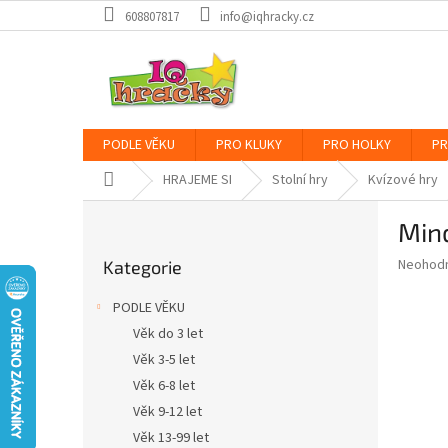
Přejít
608807817
info@iqhracky.cz
na
obsah
PODLE VĚKU
PRO KLUKY
PRO HOLKY
PR
Domů
HRAJEME SI
Stolní hry
Kvízové hry
P
Min
o
Přeskočit
s
Průměr
Neohod
Kategorie
kategorie
t
hodnoce
r
produkt
PODLE VĚKU
a
je
Věk do 3 let
0,0
n
z
Věk 3-5 let
n
5
í
Věk 6-8 let
hvězdič
p
Věk 9-12 let
a
Věk 13-99 let