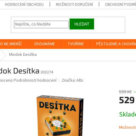
HODNOCENÍ OBCHODU
MOŽNOSTI DORUČENÍ
OBCHODNÍ PODMÍ
HLEDAT
O NEJMENŠÍ
ZKOUMÁME
TVOŘÍME
PĚSTUJEME A CHOVÁ
Mindok Desítka
dok Desítka
303274
né
noceno
Podrobnosti hodnocení
Značka:
Albi
ní
u
599 Kč
–
529
Měrná
Skla
cena:
ek.
Možnosti