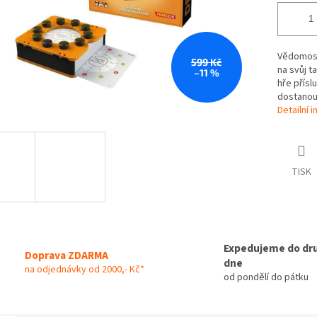
Vědomostn
599 Kč
na svůj t
–11 %
hře přísl
dostanou
Detailní 
TISK
Expedujeme do dr
Doprava ZDARMA
dne
na odjednávky od 2000,- Kč*
od pondělí do pátku