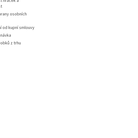
t hraček a
st
hrany osobních
 od kupní smlouvy
dnávka
robků z trhu