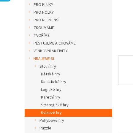
n
PRO KLUKY
e
PRO HOLKY
l
PRO NEJMENŠÍ
ZKOUMÁME
TVOŘÍME
PĚSTUJEME A CHOVÁME
VENKOVNÍ AKTIVITY
HRAJEME SI
Stolní hry
Dětské hry
Didaktické hry
Logické hry
Karetní hry
Strategické hry
Kvízové hry
Pohybové hry
Puzzle