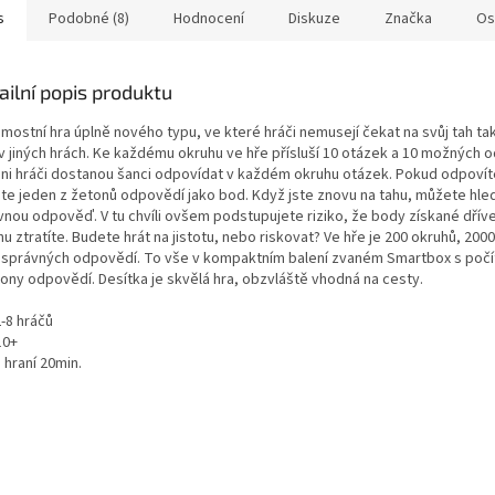
s
Podobné (8)
Hodnocení
Diskuze
Značka
Os
ailní popis produktu
mostní hra úplně nového typu, ve které hráči nemusejí čekat na svůj tah ta
 v jiných hrách. Ke každému okruhu ve hře přísluší 10 otázek a 10 možných 
hni hráči dostanou šanci odpovídat v každém okruhu otázek. Pokud odpovít
áte jeden z žetonů odpovědí jako bod. Když jste znovu na tahu, můžete hled
vnou odpověď. V tu chvíli ovšem podstupujete riziko, že body získané dřív
u ztratíte. Budete hrát na jistotu, nebo riskovat? Ve hře je 200 okruhů, 200
 správných odpovědí. To vše v kompaktním balení zvaném Smartbox s počí
tony odpovědí. Desítka je skvělá hra, obzvláště vhodná na cesty.
-8 hráčů
10+
 hraní 20min.