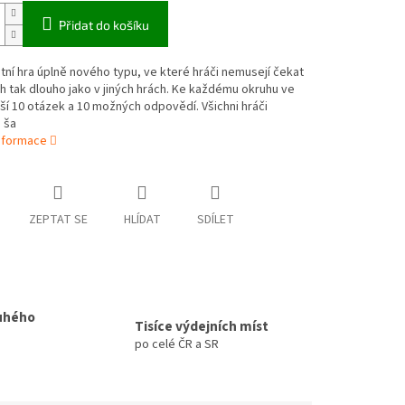
Přidat do košíku
í hra úplně nového typu, ve které hráči nemusejí čekat
ah tak dlouho jako v jiných hrách. Ke každému okruhu ve
uší 10 otázek a 10 možných odpovědí. Všichni hráči
 ša
informace
ZEPTAT SE
HLÍDAT
SDÍLET
uhého
Tisíce výdejních míst
po celé ČR a SR