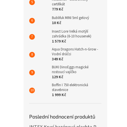
certifikát
779 Kč
Bublifuk MINI 5ml gelový
10 Kč
Insect Lore Velká motýlí
zahrádka (6-10 housenek)
1 579 Kč
Aqua Dragons Hatch-n-Grow -
Vodní dráčci
349 Kč
BUKI DinoEggs magické
rostoucí vajíčko
129 Kč
Boffin I 750 elektronická
stavebnice
1 999 Kč
Poslední hodnocení produktů