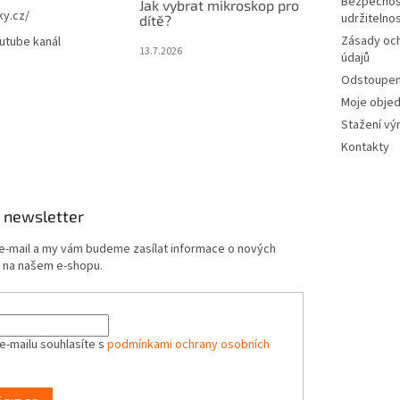
Bezpečnos
Jak vybrat mikroskop pro
ky.cz/
udržitelno
dítě?
Zásady oc
utube kanál
13.7.2026
údajů
Odstoupení
Moje obje
Stažení vý
Kontakty
 newsletter
 e-mail a my vám budeme zasílat informace o nových
 na našem e-shopu.
e-mailu souhlasíte s
podmínkami ochrany osobních