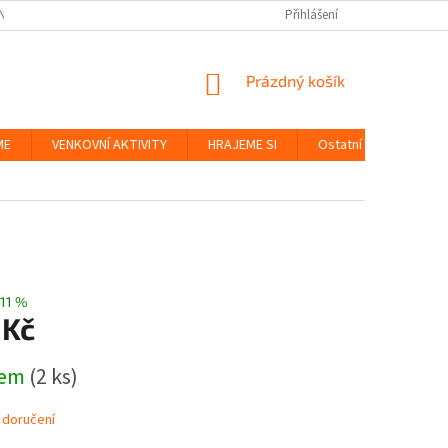
NKY
BEZPEČNOST HRAČEK A UDRŽITELNOST
Přihlášení
ZÁSADY OCHRANY OS
NÁKUPNÍ
Prázdný košík
KOŠÍK
ME
VENKOVNÍ AKTIVITY
HRAJEME SI
Ostatní
Značky
11 %
 Kč
dem
(2 ks)
 doručení