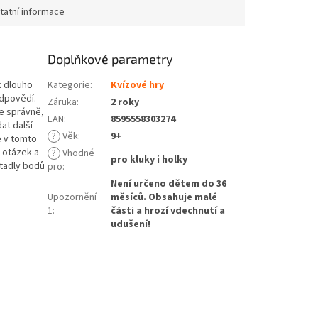
tatní informace
Doplňkové parametry
k dlouho
Kategorie
:
Kvízové hry
odpovědí.
Záruka
:
2 roky
e správně,
EAN
:
8595558303274
at další
?
Věk
:
9+
e v tomto
0 otázek a
?
Vhodné
pro kluky i holky
tadly bodů
pro
:
Není určeno dětem do 36
Upozornění
měsíců. Obsahuje malé
1
:
části a hrozí vdechnutí a
udušení!