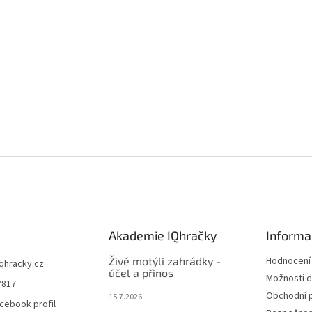
Akademie IQhračky
Informa
Živé motýlí zahrádky -
Hodnocení
iqhracky.cz
účel a přínos
Možnosti d
7817
Obchodní 
15.7.2026
cebook profil