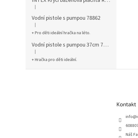
INTEX Krycí bazénová plachta Round 305cm 28030
|
Hodnocení produktu je 5 z 5 hvězdiček.
Vodní pistole s pumpou 78862
|
Hodnocení produktu je 5 z 5 hvězdiček.
+ Pro děti ideální hračka na léto.
Vodní pistole s pumpou 37cm 78961
|
Hodnocení produktu je 5 z 5 hvězdiček.
+ Hračka pro děti ideální.
Z
á
p
a
t
Kontakt
í
info
@
60880
Náš Fa