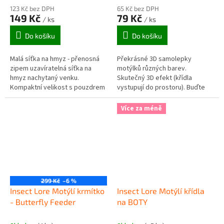
123 Kč bez DPH
65 Kč bez DPH
149 Kč
79 Kč
/ ks
/ ks
Do košíku
Do košíku
Malá síťka na hmyz - přenosná
Překrásné 3D samolepky
zipem uzavíratelná síťka na
motýlků různých barev.
hmyz nachytaný venku.
Skutečný 3D efekt (křídla
Kompaktní velikost s pouzdrem
vystupují do prostoru). Buďte
a klipem na zavěšení. Rozměry
originální a kreativní s motýlími
síťky po rozložení: výška 20cm
3D samolepkami. Balení
Více za méně
a...
obsahuje 10ks 3D...
299 Kč
–6 %
Insect Lore Motýlí krmítko
Insect Lore Motýlí křídla
- Butterfly Feeder
na BOTY