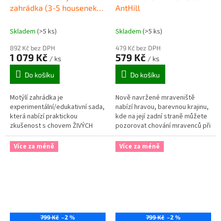
zahrádka (3-5 housenek) -
AntHill
Butterfly Garden
Skladem
(>5 ks)
Skladem
(>5 ks)
892 Kč bez DPH
479 Kč bez DPH
1 079 Kč
579 Kč
/ ks
/ ks
Do košíku
Do košíku
Motýlí zahrádka je
Nově navržené mraveniště
experimentální/edukativní sada,
nabízí hravou, barevnou krajinu,
která nabízí praktickou
kde na její zadní straně můžete
zkušenost s chovem ŽIVÝCH
pozorovat chování mravenců při
motýlků od housenek až po
hloubení tunelů, komor a skrýší
vylíhnutí a vypuštění zpět do
ve speciálním písku.
Více za méně
Více za méně
přírody.
799 Kč
–2 %
799 Kč
–2 %