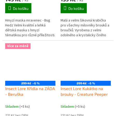
Do košíku
Do košíku
Hmyzí maska mravenec - Bug
Malá a velmi šikovná krabička
Hedz Velmi kvalitní a lehká
pro všechny milovníky brouků a
dětská maska s hmyzí
broučků. Vyrobena z velmi
tématikou pro různé příležitosti.
odolného a krystalicky čirého
Maska je detailně vyvedená a
plastu. Umožňuje sledování
působí velmi robustně a...
broučků ze všech stran. Ve
Více za méně
víčku...
299 Kč
–6 %
299 Kč
–6 %
Insect Lore Křídla na ZÁDA
Insect Lore Kukátko na
- Beruška
brouky - Creature Peeper
Skladem
(>5 ks)
Skladem
(>5 ks)
231 Kč bez DPH
231 Kč bez DPH