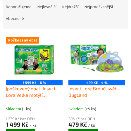
a
Doporučujeme
Nejlevnější
Nejdražší
Nejprodávanější
z
e
Abecedně
n
í
V
p
Poškozený obal
ý
r
p
o
i
d
s
u
p
k
r
t
o
ů
1 599 Kč
–6 %
499 Kč
–4 %
d
[poškozený obal] Insect
Insect Lore Broučí svět -
u
Lore Velká motýlí
BugLand
k
zahrádka (6-10 housenek)
t
Skladem
(1 ks)
Skladem
(>5 ks)
ů
1 239 Kč bez DPH
396 Kč bez DPH
1 499 Kč
479 Kč
/ ks
/ ks