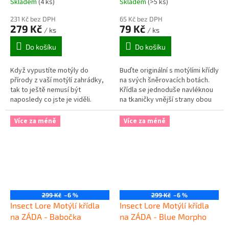
Skladem
(4 ks)
Skladem
(>5 ks)
231 Kč bez DPH
65 Kč bez DPH
279 Kč
79 Kč
/ ks
/ ks
Do košíku
Do košíku
Když vypustíte motýly do
Buďte originální s motýlími křídly
přírody z vaší motýlí zahrádky,
na svých šněrovacích botách.
tak to ještě nemusí být
Křídla se jednoduše navléknou
naposledy co jste je viděli.
na tkaničky vnější strany obou
Motýli mají tendenci vracet se
bot. Pestré barvy a nevšední
na místo svého vylíhnutí a
vzhled je zárukou toho,...
Více za méně
Více za méně
pomocí...
299 Kč
–6 %
299 Kč
–6 %
Insect Lore Motýlí křídla
Insect Lore Motýlí křídla
na ZÁDA - Babočka
na ZÁDA - Blue Morpho