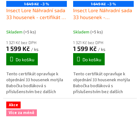
1 649 Kč
–3 %
1 649 Kč
–3 %
Insect Lore Náhradní sada
Insect Lore Náhradní sada
33 housenek - certifikát v
33 housenek -
obálce
elektronický certifikát
Skladem
(>5 ks)
Skladem
(>5 ks)
1 321 Kč bez DPH
1 321 Kč bez DPH
1 599 Kč
1 599 Kč
/ ks
/ ks
Do košíku
Do košíku
Tento certifikát opravňuje k
Tento certifikát opravňuje k
objednání 33 housenek motýla
objednání 33 housenek motýla
Babočka bodláková s
Babočka bodláková s
příslušenstvím bez dalších
příslušenstvím bez dalších
nákladů na doručení.
nákladů na doručení.
Akce
Více za méně