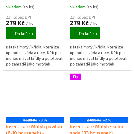
Skladem
(>5 ks)
Skladem
(>5 ks)
231 Kč bez DPH
231 Kč bez DPH
279 Kč
279 Kč
/ ks
/ ks
Do košíku
Do košíku
Dětská motýlí křídla, která lze
Dětská motýlí křídla, která lze
upnout na záda a ruce. Děti pak
upnout na záda a ruce. Děti pak
mohou mávat křídly a poletovat
mohou mávat křídly a poletovat
po zahradě jako motýlek.
po zahradě jako motýlek.
Používat lze doma, na
Používat lze doma, na
zahradních slavnostech nebo
zahradních slavnostech nebo
Tip
při...
při...
1 599 Kč
–3 %
2 499 Kč
–2 %
Insect Lore Motýlí pavilón
Insect Lore Motýlí školní
(6-10 housenek) -
sada (33 housenek)