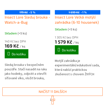
179 Kč
–5 %
1 599 Kč
–1 %
Insect Lore Sleduj brouka -
Insect Lore Velká motýlí
Watch-a-Bug
zahrádka (6-10 housenek)
Skladem
(>5 ks)
Průměrné
Skladem
(>5 ks)
hodnocení
1 305 Kč bez DPH
produktu
1 579 Kč
140 Kč bez DPH
/ ks
je
169 Kč
/ ks
5,0
Do košíku
z
Do košíku
5
Motýlí zahrádka je
hvězdiček.
Sleduj brouka v bezpečném
experimentální/edukativní sada,
pouzdře. Stačí nasadit na ruku
která nabízí praktickou
jako hodinky, odjistit a otevřít
zkušenost s chovem ŽIVÝCH
síťované víko, vložit brouka,
motýlků od housenek až po
kterého chcete sledovat a
vylíhnutí a vypuštění zpět do
zavřít víko. Brouka tak můžete...
přírody.
NAČÍST 11 DALŠÍCH
S
1
2
t
O