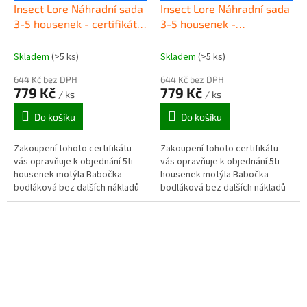
Insect Lore Náhradní sada
Insect Lore Náhradní sada
3-5 housenek - certifikát v
3-5 housenek -
obálce
elektronický certifikát
Skladem
(>5 ks)
Skladem
(>5 ks)
644 Kč bez DPH
644 Kč bez DPH
779 Kč
779 Kč
/ ks
/ ks
Do košíku
Do košíku
Zakoupení tohoto certifikátu
Zakoupení tohoto certifikátu
vás opravňuje k objednání 5ti
vás opravňuje k objednání 5ti
housenek motýla Babočka
housenek motýla Babočka
bodláková bez dalších nákladů
bodláková bez dalších nákladů
na doručení.
na doručení.