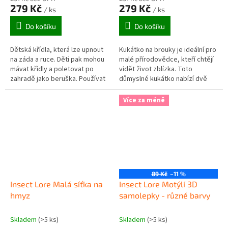
279 Kč
279 Kč
/ ks
/ ks
Do košíku
Do košíku
Dětská křídla, která lze upnout
Kukátko na brouky je ideální pro
na záda a ruce. Děti pak mohou
malé přírodovědce, kteří chtějí
mávat křídly a poletovat po
vidět život zblízka. Toto
zahradě jako beruška. Používat
důmyslné kukátko nabízí dvě
lze doma, na zahradních
lupy s trojnásobným zvětšením.
slavnostech nebo na karnevalu.
Po umístění brouka dovnitř...
Více za méně
89 Kč
–11 %
Insect Lore Malá síťka na
Insect Lore Motýlí 3D
hmyz
samolepky - různé barvy
Skladem
(>5 ks)
Skladem
(>5 ks)