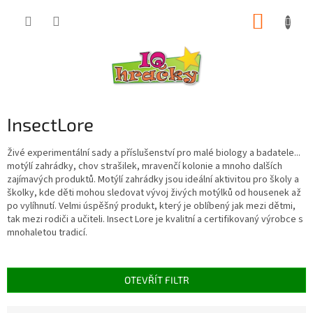
Přejít
NÁKUP
na
obsah
KOŠÍK
InsectLore
Živé experimentální sady a příslušenství pro malé biology a badatele...
motýlí zahrádky, chov strašilek, mravenčí kolonie a mnoho dalších
zajímavých produktů. Motýlí zahrádky jsou ideální aktivitou pro školy a
školky, kde děti mohou sledovat vývoj živých motýlků od housenek až
po vylíhnutí. Velmi úspěšný produkt, který je oblíbený jak mezi dětmi,
tak mezi rodiči a učiteli. Insect Lore je kvalitní a certifikovaný výrobce s
mnohaletou tradicí.
OTEVŘÍT FILTR
Ř