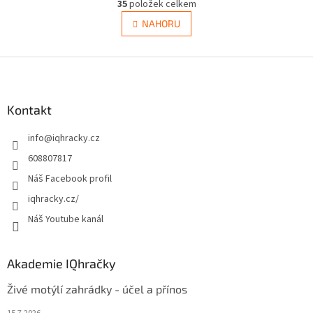
r
35
položek celkem
v
á
l
NAHORU
n
á
k
d
o
v
Z
a
á
c
á
n
í
p
í
p
a
Kontakt
r
t
v
info
@
iqhracky.cz
í
k
y
608807817
v
Náš Facebook profil
ý
p
iqhracky.cz/
i
Náš Youtube kanál
s
u
Akademie IQhračky
Živé motýlí zahrádky - účel a přínos