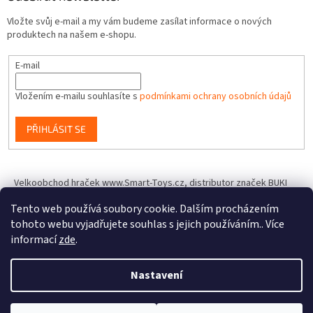
Vložte svůj e-mail a my vám budeme zasílat informace o nových
produktech na našem e-shopu.
E-mail
Vložením e-mailu souhlasíte s
podmínkami ochrany osobních údajů
PŘIHLÁSIT SE
Velkoobchod hraček www.Smart-Toys.cz, distributor značek BUKI
France, Brainstorm Toys, Insect Lore, World Alive, T.A.O.S. a dalších
Tento web používá soubory cookie. Dalším procházením
tohoto webu vyjadřujete souhlas s jejich používáním.. Více
informací
zde
.
Vytvořil Shoptet
Nastavení
Copyright 2026
IQhracky.cz
. Všechna práva vyhrazena.
Upravit