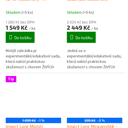
Butterfly Pavilion
Skladem
(>5 ks)
Skladem
(>5 ks)
1 280 Kč bez DPH
2 024 Kč bez DPH
1 549 Kč
2 449 Kč
/ ks
/ ks
Do košíku
Do košíku
Motýlí zahrádka je
Jedná se o
experimentální/edukativní sada,
experimentální/edukativní sadu,
která nabízí praktickou
která nabízí praktickou
zkušenost s chovem ŽIVÝCH
zkušenost s chovem ŽIVÝCH
motýlků od housenek až po
motýlků od housenek až po
vylíhnutí a vypuštění zpět do
vylíhnutí a vypuštění zpět do
Tip
přírody.
přírody. Sada je určená pro...
1 099 Kč
–1 %
599 Kč
–3 %
Insect Lore Motýlí
Insect Lore Mraveniště -