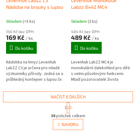
Levenhuk LabZZ C3
Levenhuk Monokulár
Nádoba na brouky s lupou
Labzz 8x42 MC4
Skladem
(>5 ks)
Skladem
(3 ks)
140 Kč bez DPH
404 Kč bez DPH
169 Kč
489 Kč
/ ks
/ ks
Do košíku
Do košíku
Nádobka na hmyz Levenhuk
Levenhuk LabZZ MC4 je
LabZZ C3 je určena pro mladé
monokulární dalekohled pro děti
výzkumníky přírody. Jedná se o
s velmi působivými funkcemi.
průhledný kontejner s lupou 5x
Mladí pozorovatelé života
ve víku. Lze do něj vkládat malé
džungle, lovci pokladů a piráti
předměty, jako jsou kamínky,...
tento optický přístroj milují....
NAČÍST 6 DALŠÍCH
S
1
2
t
O
r
30
položek celkem
v
á
l
NAHORU
n
á
k
d
o