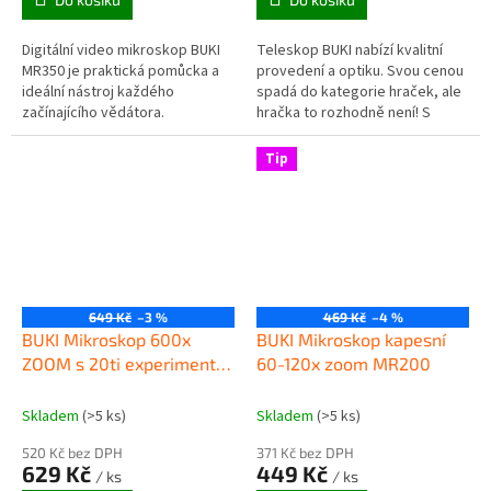
Digitální video mikroskop BUKI
Teleskop BUKI nabízí kvalitní
MR350 je praktická pomůcka a
provedení a optiku. Svou cenou
ideální nástroj každého
spadá do kategorie hraček, ale
začínajícího vědátora.
hračka to rozhodně není! S
teleskopem lze pozorovat
pozemní cíle i větší objekty...
Tip
649 Kč
–3 %
469 Kč
–4 %
BUKI Mikroskop 600x
BUKI Mikroskop kapesní
ZOOM s 20ti experimenty
60-120x zoom MR200
MR450
Skladem
(>5 ks)
Skladem
(>5 ks)
520 Kč bez DPH
371 Kč bez DPH
629 Kč
449 Kč
/ ks
/ ks