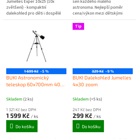
Jumelles Exper 10x25 (10x
sen každého malého
zvětšení) - kompaktní
astronoma. Nejlepší poměr
dalekohled pro děti i dospělé
cena/výkon mezi dětskými
vhodný na vycházky do přírody
teleskopy. Teleskop TS008B je
a obecné pozorování objektů
typ reflektor se zrcadlem o
Tip
nacházejících...
průměru 76mm,...
1 699 Kč
–5 %
329 Kč
–9 %
BUKI Astronomický
BUKI Dalekohled Jumelles
teleskop 60x700mm 40
4x30 zoom
aktivit
Skladem
(2 ks)
Skladem
(>5 ks)
1 321 Kč bez DPH
247 Kč bez DPH
1 599 Kč
299 Kč
/ ks
/ ks
Do košíku
Do košíku