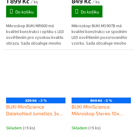
1 899 Kč
849 Kč
/ ks
/ ks
Do košíku
Do košíku
Mikroskop BUKI MR600 má
Mikroskop BUKI MS907B má
kvalitní konstrukci i optiku s LED
kvalitní konstrukci se spodním
osvětlením pro vysokou kvalitu
LED osvětlením pozorovaného
obrazu. Sada obsahuje mnoho
vzorku. Sada obsahuje mnoho
příslušenství a 50 popsaných
příslušenství a 30 popsaných
pozorovacích experimentů....
experimentů.
329 Kč
–3 %
849 Kč
–5 %
BUKI MiniScience
BUKI MiniScience
Dalekohled Jumelles 3x35
Mikroskop Stereo 10x
zoom
zoom
Skladem
(>5 ks)
Skladem
(>5 ks)