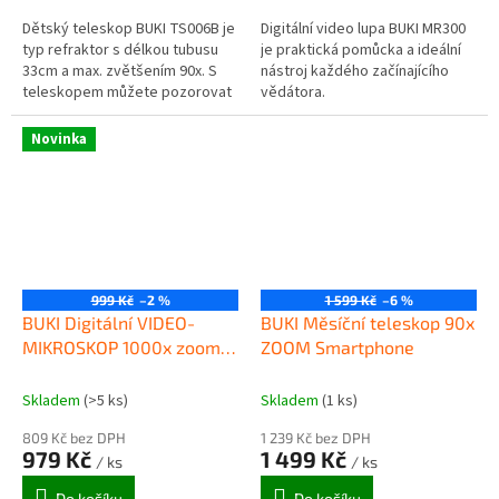
Dětský teleskop BUKI TS006B je
Digitální video lupa BUKI MR300
typ refraktor s délkou tubusu
je praktická pomůcka a ideální
33cm a max. zvětšením 90x. S
nástroj každého začínajícího
teleskopem můžete pozorovat
vědátora.
pozemní cíle a větší objekty
noční oblohy, jako je např....
Novinka
999 Kč
–2 %
1 599 Kč
–6 %
BUKI Digitální VIDEO-
BUKI Měsíční teleskop 90x
MIKROSKOP 1000x zoom
ZOOM Smartphone
MR350
Skladem
(>5 ks)
Skladem
(1 ks)
809 Kč bez DPH
1 239 Kč bez DPH
979 Kč
1 499 Kč
/ ks
/ ks
Do košíku
Do košíku