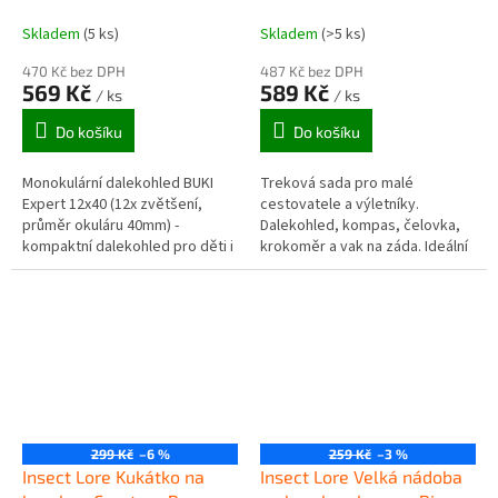
na telefon
Skladem
(5 ks)
Skladem
(>5 ks)
470 Kč bez DPH
487 Kč bez DPH
569 Kč
589 Kč
/ ks
/ ks
Do košíku
Do košíku
Monokulární dalekohled BUKI
Treková sada pro malé
Expert 12x40 (12x zvětšení,
cestovatele a výletníky.
průměr okuláru 40mm) -
Dalekohled, kompas, čelovka,
kompaktní dalekohled pro děti i
krokoměr a vak na záda. Ideální
dospělé vhodný na vycházky do
na výlety a vycházky do přírody.
přírody a obecné pozorování
Dalekohled 5x zoom s brašnou
objektů...
a...
299 Kč
–6 %
259 Kč
–3 %
Insect Lore Kukátko na
Insect Lore Velká nádoba