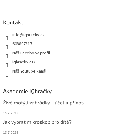
Z
á
p
a
Kontakt
t
info
@
iqhracky.cz
í
608807817
Náš Facebook profil
iqhracky.cz/
Náš Youtube kanál
Akademie IQhračky
Živé motýlí zahrádky - účel a přínos
15.7.2026
Jak vybrat mikroskop pro dítě?
13.7.2026