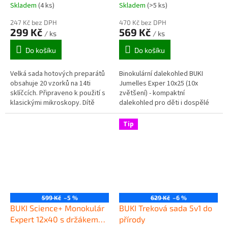
Skladem
(4 ks)
Skladem
(>5 ks)
247 Kč bez DPH
470 Kč bez DPH
299 Kč
569 Kč
/ ks
/ ks
Do košíku
Do košíku
Velká sada hotových preparátů
Binokulární dalekohled BUKI
obsahuje 20 vzorků na 14ti
Jumelles Exper 10x25 (10x
sklíčcích. Připraveno k použití s
zvětšení) - kompaktní
klasickými mikroskopy. Dítě
dalekohled pro děti i dospělé
může začít zkoumat okolní svět,
vhodný na vycházky do přírody
aniž by muselo připravovat...
a obecné pozorování objektů
Tip
nacházejících...
599 Kč
–5 %
629 Kč
–6 %
BUKI Science+ Monokulár
BUKI Treková sada 5v1 do
Expert 12x40 s držákem
přírody