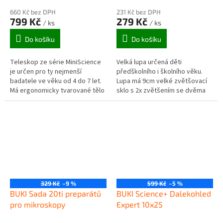
660 Kč bez DPH
231 Kč bez DPH
799 Kč
279 Kč
/ ks
/ ks
Do košíku
Do košíku
Teleskop ze série MiniScience
Velká lupa určená děti
je určen pro ty nejmenší
předškolního i školního věku.
badatele ve věku od 4 do 7 let.
Lupa má 9cm velké zvětšovací
Má ergonomicky tvarované tělo
sklo s 2x zvětšením se dvěma
z kvalitního plastu, měkké
menšími poli s 3x a 4x
očnice a disponuje širokou...
zvětšením. Lupa se bezvadně
drží a je...
329 Kč
–9 %
599 Kč
–5 %
BUKI Sada 20ti preparátů
BUKI Science+ Dalekohled
pro mikroskopy
Expert 10x25