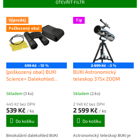
p
OTEVŘÍT FILTR
r
o
V
Výprodej
Tip
d
ý
u
Poškozený obal
p
k
i
t
s
ů
p
r
o
599 Kč
–10 %
2 699 Kč
–3 %
d
[poškozený obal] BUKI
BUKI Astronomický
u
Science+ Dalekohled
teleskop 375x ZOOM
k
Expert 10x25
t
Skladem
(3 ks)
Skladem
(2 ks)
ů
445 Kč bez DPH
2 148 Kč bez DPH
539 Kč
2 599 Kč
/ ks
/ ks
Do košíku
Do košíku
Binokulární dalekohled BUKI
Astronomický teleskop BUKI je