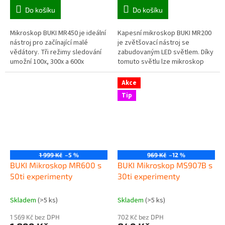
Do košíku
Do košíku
Mikroskop BUKI MR450 je ideální
Kapesní mikroskop BUKI MR200
nástroj pro začínající malé
je zvětšovací nástroj se
vědátory. Tři režimy sledování
zabudovaným LED světlem. Díky
umožní 100x, 300x a 600x
tomuto světlu lze mikroskop
zvětšení a pohodlné pozorování
využít pro mnoho praktických
různých vzorků.
využití... jako univerzální
Akce
domácí...
Tip
1 999 Kč
–5 %
969 Kč
–12 %
BUKI Mikroskop MR600 s
BUKI Mikroskop MS907B s
50ti experimenty
30ti experimenty
Skladem
(>5 ks)
Skladem
(>5 ks)
1 569 Kč bez DPH
702 Kč bez DPH