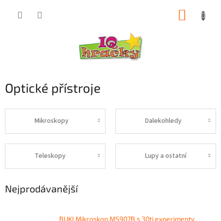
Přejít
NÁKUP
na
obsah
KOŠÍK
Optické přístroje
Mikroskopy
Dalekohledy
Teleskopy
Lupy a ostatní
Nejprodávanější
BUKI Mikroskop MS907B s 30ti experimenty