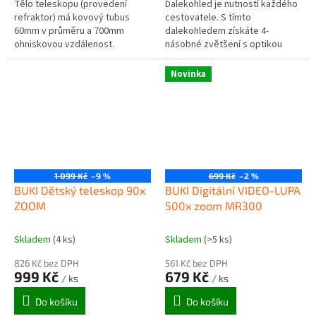
Tělo teleskopu (provedení
Dalekohled je nutností každého
refraktor) má kovový tubus
cestovatele. S tímto
60mm v průměru a 700mm
dalekohledem získáte 4-
ohniskovou vzdálenost.
násobné zvětšení s optikou
4x30mm. Ideální na výlety a
vycházky do přírody. Sledujte z
Novinka
bezpečné...
1 099 Kč
–9 %
699 Kč
–2 %
BUKI Dětský teleskop 90x
BUKI Digitální VIDEO-LUPA
ZOOM
500x zoom MR300
Skladem
(4 ks)
Skladem
(>5 ks)
826 Kč bez DPH
561 Kč bez DPH
999 Kč
679 Kč
/ ks
/ ks
Do košíku
Do košíku