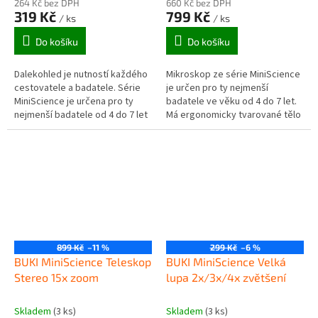
264 Kč bez DPH
660 Kč bez DPH
319 Kč
799 Kč
/ ks
/ ks
Do košíku
Do košíku
Dalekohled je nutností každého
Mikroskop ze série MiniScience
cestovatele a badatele. Série
je určen pro ty nejmenší
MiniScience je určena pro ty
badatele ve věku od 4 do 7 let.
nejmenší badatele od 4 do 7 let
Má ergonomicky tvarované tělo
věku. Dalekohled má
z kvalitního plastu, měkké
ergonomicky tvarované tělo z...
očnice a disponuje širokou...
899 Kč
–11 %
299 Kč
–6 %
BUKI MiniScience Teleskop
BUKI MiniScience Velká
Stereo 15x zoom
lupa 2x/3x/4x zvětšení
Skladem
(3 ks)
Skladem
(3 ks)