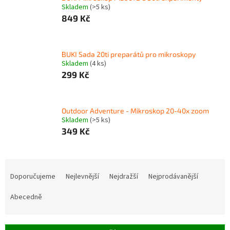
Skladem
(>5 ks)
849 Kč
BUKI Sada 20ti preparátů pro mikroskopy
Skladem
(4 ks)
299 Kč
Outdoor Adventure - Mikroskop 20-40x zoom
Skladem
(>5 ks)
349 Kč
Ř
a
Doporučujeme
Nejlevnější
Nejdražší
Nejprodávanější
z
e
Abecedně
n
í