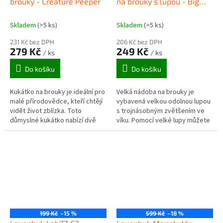
brouky - Creature Peeper
na brouky s lupou - Big
Bug Magnifier Jar
Skladem
(>5 ks)
Skladem
(>5 ks)
231 Kč bez DPH
206 Kč bez DPH
279 Kč
249 Kč
/ ks
/ ks
Do košíku
Do košíku
Kukátko na brouky je ideální pro
Velká nádoba na brouky je
malé přírodovědce, kteří chtějí
vybavená velkou odolnou lupou
vidět život zblízka. Toto
s trojnásobným zvětšením ve
důmyslné kukátko nabízí dvě
víku. Pomocí velké lupy můžete
lupy s trojnásobným zvětšením.
sledovat a studovat brouky,
Po umístění brouka dovnitř...
které jste si venku nasbírali....
199 Kč
–15 %
599 Kč
–18 %