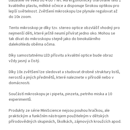
badatele ve věku od 4 do 7 let. Má ergonomicky tvarované tělo z
kvalitního plastu, měkké očnice a disponuje širokou optikou pro
lepší světelnost. Zvětšení mikroskopu lze plynule regulovat až
do 10x zoom.
Tento mikroskop je díky tzv. stereo optice obzvlášť vhodný pro
nejmenší děti, které ještě neumí přivírat jedno oko. Mohou se
tak dívat do mikroskopu stejně jako do binokulárního
dalekohledu oběma očima.
Díky samostatnému LED přísvitu a kvalitní optice bude obraz
vždy jasný a čistý.
Díky 10x zvětšení lze sledovat a studovat drobné struktury listů,
nerostů a jiných předmětů, které naleznete v přírodě nebo v
domácnosti.
Součástí mikroskopu je i pipeta, pinzeta, petriho miska a 10
experimentů.
Produkty ze série MiniScience nejsou pouhou hračkou, ale
praktickým a funkčním nástrojem použitelným v dětských
přírodovědných skupinách, školkách, zájmových kroužcích apod.