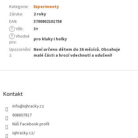
Kategorie
:
Experimenty
Záruka
:
2 roky
EAN
:
3700802101758
?
Věk
:
3+
?
Vhodné
pro kluky i holky
pro
:
Upozornění
Není určeno dětem do 36 měsíců. Obsahuje
1
:
malé části a hrozí vdechnutí a udušení!
Z
á
p
a
Kontakt
t
info
@
iqhracky.cz
í
608807817
Náš Facebook profil
iqhracky.cz/