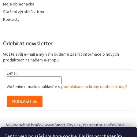
Moje objednávka
Stažení výrobků z trhu
Kontakty
Odebírat newsletter
Vložte svůj e-mail a my vám budeme zasílat informace o nových
produktech na našem e-shopu.
E-mail
Vložením e-mailu souhlasíte s
podmínkami ochrany osobních údajů
PŘIHLÁSIT SE
Velkoobchod hraček www.Smart-Toys.cz, distributor značek BUKI
France, Brainstorm Toys, Insect Lore, World Alive, T.A.O.S. a dalších
Tento web používá soubory cookie. Dalším procházením