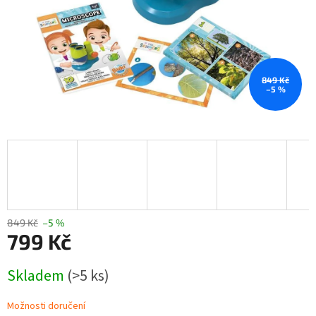
849 Kč
–5 %
849 Kč
–5 %
799 Kč
Měrná
Skladem
(>5 ks)
cena:
Možnosti doručení