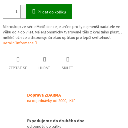
Přidat do košíku
Mikroskop ze série MiniScience je určen pro ty nejmenší badatele ve
věku od 4 do 7 let. Má ergonomicky tvarované tělo z kvalitního plastu,
měkké očnice a disponuje širokou optikou pro lepší světelnost
Detailní informace
ZEPTAT SE
HLÍDAT
SDÍLET
Doprava ZDARMA
na odjednávky od 2000,- Kč*
Expedujeme do druhého dne
od pondělí do pátku