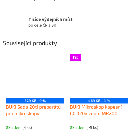
Tisíce výdejních míst
po celé ČR a SR
Související produkty
Tip
329 Kč
–9 %
469 Kč
–4 %
BUKI Sada 20ti preparátů
BUKI Mikroskop kapesní
pro mikroskopy
60-120x zoom MR200
Skladem
(4 ks)
Skladem
(>5 ks)