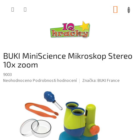
Přejít
NÁKUP
na
obsah
KOŠÍK
BUKI MiniScience Mikroskop Stereo
10x zoom
9003
Průměrné
Neohodnoceno
Podrobnosti hodnocení
Značka:
BUKI France
hodnocení
produktu
je
0,0
z
5
hvězdiček.