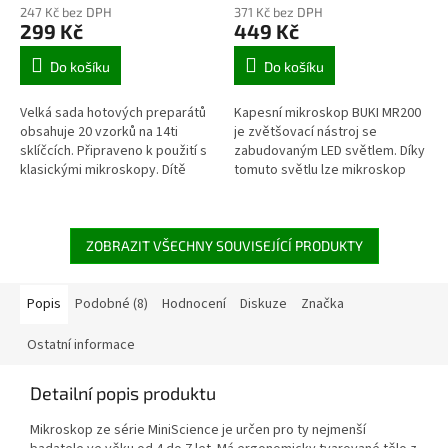
247 Kč bez DPH
371 Kč bez DPH
299 Kč
449 Kč
Do košíku
Do košíku
Velká sada hotových preparátů
Kapesní mikroskop BUKI MR200
obsahuje 20 vzorků na 14ti
je zvětšovací nástroj se
sklíčcích. Připraveno k použití s
zabudovaným LED světlem. Díky
klasickými mikroskopy. Dítě
tomuto světlu lze mikroskop
může začít zkoumat okolní svět,
využít pro mnoho praktických
aniž by muselo připravovat...
využití... jako univerzální
domácí...
ZOBRAZIT VŠECHNY SOUVISEJÍCÍ PRODUKTY
Popis
Podobné (8)
Hodnocení
Diskuze
Značka
Ostatní informace
Detailní popis produktu
Mikroskop ze série MiniScience je určen pro ty nejmenší