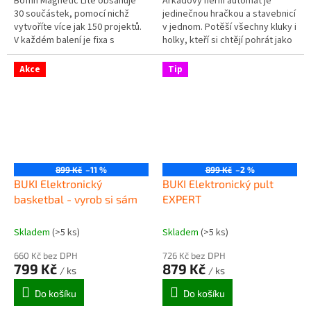
Boffin Magnetic Lite obsahuje
Arkádový herní automat je
30 součástek, pomocí nichž
jedinečnou hračkou a stavebnicí
vytvoříte více jak 150 projektů.
v jednom. Potěší všechny kluky i
V každém balení je fixa s
holky, kteří si chtějí pohrát jako
vodivou náplní, se kterou si
jejich vrstevníci v 80.letech
můžete...
dvacátého století. V...
Akce
Tip
899 Kč
–11 %
899 Kč
–2 %
BUKI Elektronický
BUKI Elektronický pult
basketbal - vyrob si sám
EXPERT
Skladem
(>5 ks)
Skladem
(>5 ks)
660 Kč bez DPH
726 Kč bez DPH
799 Kč
879 Kč
/ ks
/ ks
Do košíku
Do košíku