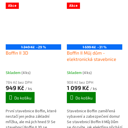
na postřeh - na...
(100,...
Akce
Akce
1 349 Kč
–29 %
1 599 Kč
–31 %
Boffin II 3D
Boffin II Můj dům -
elektronická stavebnice
Skladem
(4 ks)
Skladem
(4 ks)
784 Kč bez DPH
908 Kč bez DPH
949 Kč
1 099 Kč
/ ks
/ ks
Do košíku
Do košíku
První stavebnice Boffin, které
Stavebnice Boffin zaměřená
nestačí jen jedna základní
vybavení a zabezpečení domu!
mřížka, ale má jich hned 5! Se
Se stavebnicí Boffin II Můj Dům
stavebnicí Boffin II 3D se
se dozvíte, jak elektřina přichází