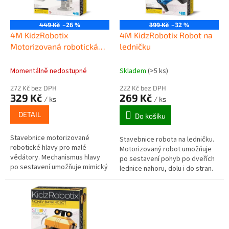
p
r
o
449 Kč
–26 %
399 Kč
–32 %
d
4M KidzRobotix
4M KidzRobotix Robot na
u
Motorizovaná robotická
ledničku
k
hlava
t
Momentálně nedostupné
Skladem
(>5 ks)
ů
272 Kč bez DPH
222 Kč bez DPH
329 Kč
269 Kč
/ ks
/ ks
DETAIL
Do košíku
Stavebnice motorizované
Stavebnice robota na ledničku.
robotické hlavy pro malé
Motorizovaný robot umožňuje
vědátory. Mechanismus hlavy
po sestavení pohyb po dveřích
po sestavení umožňuje mimický
lednice nahoru, dolu i do stran.
pohyb očí a úst. Ukaž svou
Zjisti jaké fyzikální síly v tomto
šikovnost a výsledný produkt
experimentu působí a...
předvěď...