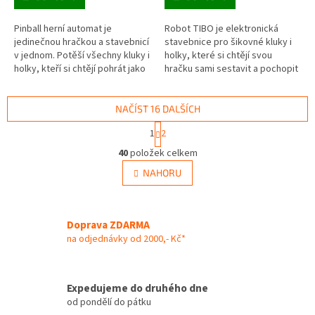
Pinball herní automat je
Robot TIBO je elektronická
jedinečnou hračkou a stavebnicí
stavebnice pro šikovné kluky i
v jednom. Potěší všechny kluky i
holky, které si chtějí svou
holky, kteří si chtějí pohrát jako
hračku sami sestavit a pochopit
jejich vrstevníci v 80.letech
jak funguje. Robot TIBO je
dvacátého století. V...
jedinečný svou konstrukcí i...
NAČÍST 16 DALŠÍCH
S
1
2
t
O
r
40
položek celkem
v
á
l
NAHORU
n
á
k
d
o
v
a
á
Doprava ZDARMA
c
n
í
na odjednávky od 2000,- Kč*
í
p
r
v
Expedujeme do druhého dne
k
od pondělí do pátku
y