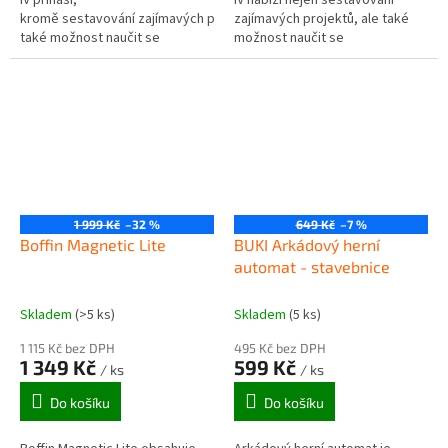
IV přináši,
IV nabízí nejen sestavování
kromě sestavování zajímavých projektů,
zajímavých projektů, ale také
také možnost naučit se
možnost naučit se
programovat s aplikací Boffin!
programovat pomocí aplikace
Boffin!
1 999 Kč
–32 %
649 Kč
–7 %
Boffin Magnetic Lite
BUKI Arkádový herní
automat - stavebnice
Skladem
(>5 ks)
Skladem
(5 ks)
1 115 Kč bez DPH
495 Kč bez DPH
1 349 Kč
599 Kč
/ ks
/ ks
Do košíku
Do košíku