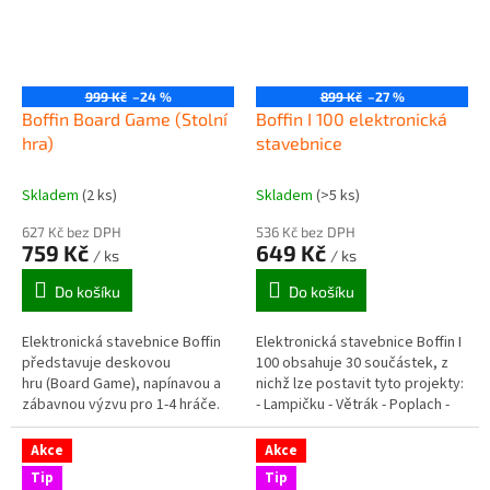
999 Kč
–24 %
899 Kč
–27 %
Boffin Board Game (Stolní
Boffin I 100 elektronická
hra)
stavebnice
Skladem
(2 ks)
Skladem
(>5 ks)
627 Kč bez DPH
536 Kč bez DPH
759 Kč
649 Kč
/ ks
/ ks
Do košíku
Do košíku
Elektronická stavebnice Boffin
Elektronická stavebnice Boffin I
představuje deskovou
100 obsahuje 30 součástek, z
hru (Board Game), napínavou a
nichž lze postavit tyto projekty:
zábavnou výzvu pro 1-4 hráče.
- Lampičku - Větrák - Poplach -
Sirénu -...
Akce
Akce
Tip
Tip