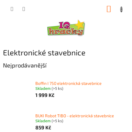
Přejít
NÁKUP
na
obsah
KOŠÍK
Elektronické stavebnice
Nejprodávanější
Boffin I 750 elektronická stavebnice
Skladem
(>5 ks)
1 999 Kč
BUKI Robot TIBO - elektronická stavebnice
Skladem
(>5 ks)
859 Kč