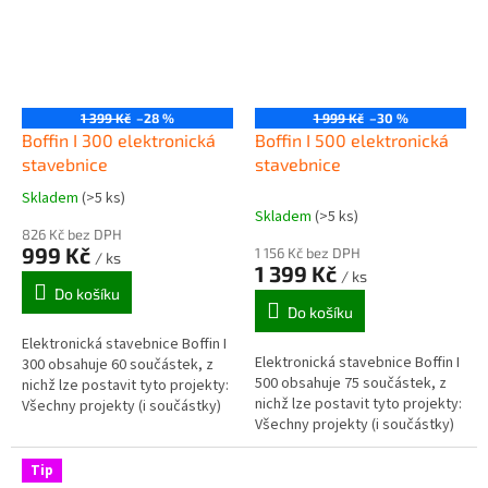
1 399 Kč
–28 %
1 999 Kč
–30 %
Boffin I 300 elektronická
Boffin I 500 elektronická
stavebnice
stavebnice
Skladem
(>5 ks)
Průměrné
Skladem
(>5 ks)
hodnocení
826 Kč bez DPH
produktu
999 Kč
1 156 Kč bez DPH
/ ks
je
1 399 Kč
/ ks
5,0
Do košíku
z
Do košíku
5
Elektronická stavebnice Boffin I
hvězdiček.
Elektronická stavebnice Boffin I
300 obsahuje 60 součástek, z
500 obsahuje 75 součástek, z
nichž lze postavit tyto projekty:
nichž lze postavit tyto projekty:
Všechny projekty (i součástky)
Všechny projekty (i součástky)
ze stavebnice Boffin I 100 a dále
ze stavebnic Boffin I 100, Boffin I
-...
300 a dále...
Tip