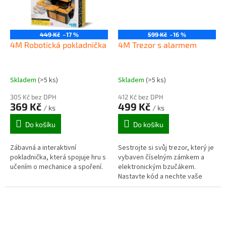
449 Kč
–17 %
599 Kč
–16 %
4M Robotická pokladnička
4M Trezor s alarmem
Skladem
(>5 ks)
Skladem
(>5 ks)
305 Kč bez DPH
412 Kč bez DPH
369 Kč
499 Kč
/ ks
/ ks
Do košíku
Do košíku
Zábavná a interaktivní
Sestrojte si svůj trezor, který je
pokladnička, která spojuje hru s
vybaven číselným zámkem a
učením o mechanice a spoření.
elektronickým bzučákem.
Nastavte kód a nechte vaše
kamarády, ať se pokusí dostat
dovnitř, je to zábava! Trezor...