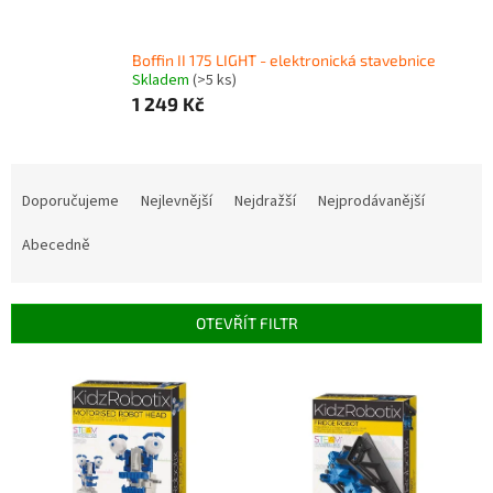
Boffin II 175 LIGHT - elektronická stavebnice
Skladem
(>5 ks)
1 249 Kč
Ř
a
Doporučujeme
Nejlevnější
Nejdražší
Nejprodávanější
z
e
Abecedně
n
í
p
OTEVŘÍT FILTR
r
o
V
d
ý
u
p
k
i
t
s
ů