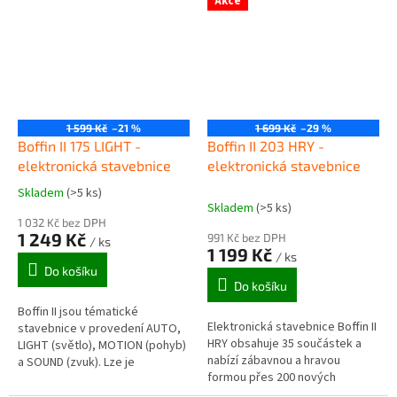
Akce
(100,...
1 599 Kč
–21 %
1 699 Kč
–29 %
Boffin II 175 LIGHT -
Boffin II 203 HRY -
elektronická stavebnice
elektronická stavebnice
Skladem
(>5 ks)
Průměrné
Skladem
(>5 ks)
hodnocení
1 032 Kč bez DPH
produktu
1 249 Kč
991 Kč bez DPH
/ ks
je
1 199 Kč
/ ks
5,0
Do košíku
z
Do košíku
5
Boffin II jsou tématické
hvězdiček.
Elektronická stavebnice Boffin II
stavebnice v provedení AUTO,
HRY obsahuje 35 součástek a
LIGHT (světlo), MOTION (pohyb)
nabízí zábavnou a hravou
a SOUND (zvuk). Lze je
formou přes 200 nových
provozovat samostatně nebo
projektů, které jsou zaměřeny: -
jako rozšíření stavebnic Boffin I