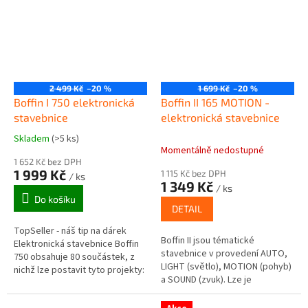
2 499 Kč
–20 %
1 699 Kč
–20 %
Boffin I 750 elektronická
Boffin II 165 MOTION -
stavebnice
elektronická stavebnice
Skladem
(>5 ks)
Průměrné
Momentálně nedostupné
hodnocení
1 652 Kč bez DPH
produktu
1 999 Kč
1 115 Kč bez DPH
/ ks
je
1 349 Kč
/ ks
5,0
Do košíku
z
DETAIL
5
TopSeller - náš tip na dárek
hvězdiček.
Boffin II jsou tématické
Elektronická stavebnice Boffin
stavebnice v provedení AUTO,
750 obsahuje 80 součástek, z
LIGHT (světlo), MOTION (pohyb)
nichž lze postavit tyto projekty:
a SOUND (zvuk). Lze je
Všechny projekty (i součástky)
provozovat samostatně nebo
ze stavebnic...
jako rozšíření stavebnic Boffin I