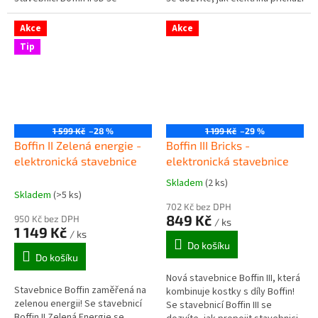
dozvíte, jak se vytváří 3D
do domůy, sestavíte si světelné
efekty, sestavíte si projektor...
čidlo, elektrické...
Akce
Akce
Tip
1 599 Kč
–28 %
1 199 Kč
–29 %
Boffin II Zelená energie -
Boffin III Bricks -
elektronická stavebnice
elektronická stavebnice
Skladem
(2 ks)
Průměrné
Skladem
(>5 ks)
hodnocení
702 Kč bez DPH
produktu
849 Kč
950 Kč bez DPH
/ ks
je
1 149 Kč
/ ks
5,0
Do košíku
z
Do košíku
5
Nová stavebnice Boffin III, která
hvězdiček.
Stavebnice Boffin zaměřená na
kombinuje kostky s díly Boffin!
zelenou energii! Se stavebnicí
Se stavebnicí Boffin III se
Boffin II Zelená Energie se