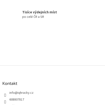
v
ý
p
Tisíce výdejních míst
i
po celé ČR a SR
s
u
Z
á
p
a
Kontakt
t
info
@
iqhracky.cz
í
608807817