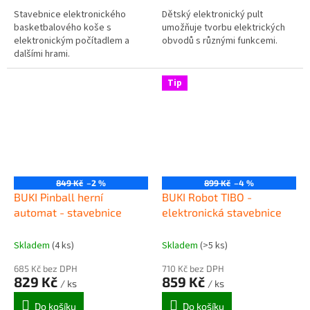
Stavebnice elektronického
Dětský elektronický pult
basketbalového koše s
umožňuje tvorbu elektrických
elektronickým počítadlem a
obvodů s různými funkcemi.
dalšími hrami.
Tip
849 Kč
–2 %
899 Kč
–4 %
BUKI Pinball herní
BUKI Robot TIBO -
automat - stavebnice
elektronická stavebnice
Skladem
(4 ks)
Skladem
(>5 ks)
685 Kč bez DPH
710 Kč bez DPH
829 Kč
859 Kč
/ ks
/ ks
Do košíku
Do košíku