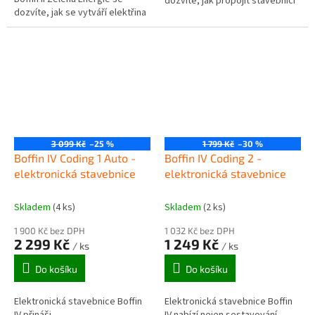
dozvíte, jak propojit stavebnici
dozvíte, jak se vytváří elektřina
Boffin s kostkami, abyste si
z vody, sestavíte si hybridní
sestavili...
motor, zkoušečku...
3 099 Kč
–25 %
1 799 Kč
–30 %
Boffin IV Coding 1 Auto -
Boffin IV Coding 2 -
elektronická stavebnice
elektronická stavebnice
Skladem
(4 ks)
Skladem
(2 ks)
1 900 Kč bez DPH
1 032 Kč bez DPH
2 299 Kč
1 249 Kč
/ ks
/ ks
Do košíku
Do košíku
Elektronická stavebnice Boffin
Elektronická stavebnice Boffin