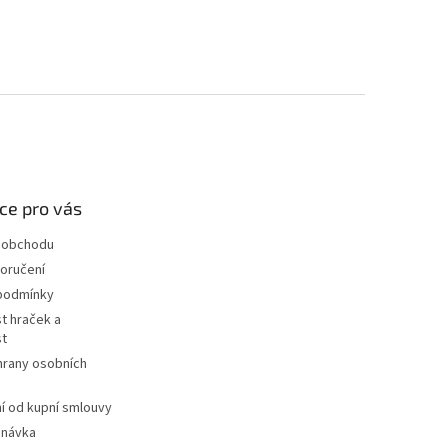
ce pro vás
 obchodu
oručení
podmínky
t hraček a
st
hrany osobních
 od kupní smlouvy
dnávka