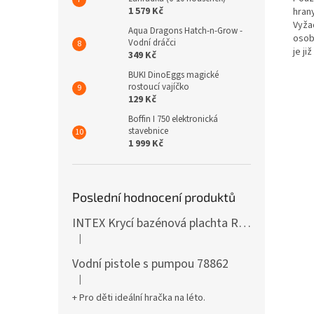
1 579 Kč
hrany
Vyža
Aqua Dragons Hatch-n-Grow -
osob
Vodní dráčci
je ji
349 Kč
BUKI DinoEggs magické
rostoucí vajíčko
129 Kč
Boffin I 750 elektronická
stavebnice
1 999 Kč
Poslední hodnocení produktů
INTEX Krycí bazénová plachta Round 305cm 28030
|
Hodnocení produktu je 5 z 5 hvězdiček.
Vodní pistole s pumpou 78862
|
Hodnocení produktu je 5 z 5 hvězdiček.
+ Pro děti ideální hračka na léto.