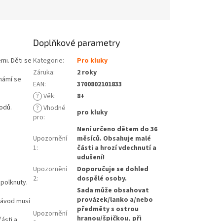
Doplňkové parametry
mi. Děti se
Kategorie
:
Pro kluky
Záruka
:
2 roky
námí se
EAN
:
3700802101833
?
Věk
:
8+
odů.
?
Vhodné
pro kluky
pro
:
Není určeno dětem do 36
Upozornění
měsíců. Obsahuje malé
1
:
části a hrozí vdechnutí a
udušení!
Upozornění
Doporučuje se dohled
2
:
dospělé osoby.
polknuty.
Sada může obsahovat
provázek/lanko a/nebo
Návod musí
předměty s ostrou
Upozornění
hranou/špičkou, při
ásti a