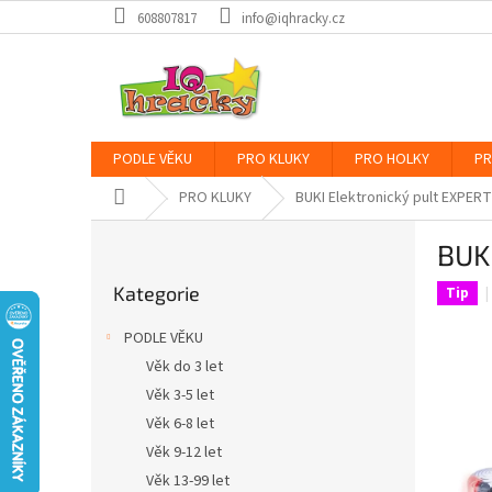
Přejít
608807817
info@iqhracky.cz
na
obsah
PODLE VĚKU
PRO KLUKY
PRO HOLKY
PR
Domů
PRO KLUKY
BUKI Elektronický pult EXPERT
P
BUKI
o
Přeskočit
s
Kategorie
kategorie
Tip
t
r
PODLE VĚKU
a
Věk do 3 let
n
Věk 3-5 let
n
í
Věk 6-8 let
p
Věk 9-12 let
a
Věk 13-99 let