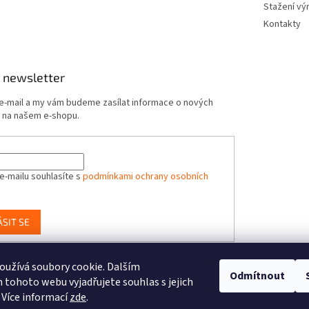
Stažení vý
Kontakty
 newsletter
 e-mail a my vám budeme zasílat informace o nových
 na našem e-shopu.
e-mailu souhlasíte s
podmínkami ochrany osobních
ÁSIT SE
užívá soubory cookie. Dalším
Odmítnout
-Toys.cz, distributor značek BUKI France, Brainstorm Toys, Insect Lore, Wo
tohoto webu vyjadřujete souhlas s jejich
 Více informací
zde
.