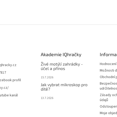
Akademie IQhračky
Informa
Živé motýlí zahrádky -
Hodnocení
iqhracky.cz
účel a přínos
Možnosti d
7817
Obchodní 
15.7.2026
cebook profil
Bezpečnos
Jak vybrat mikroskop pro
ky.cz/
udržitelno
dítě?
Zásady oc
utube kanál
13.7.2026
údajů
Odstoupení
Moje obje