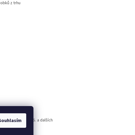
robků z trhu
Souhlasím
rld Alive, T.A.O.S. a dalších