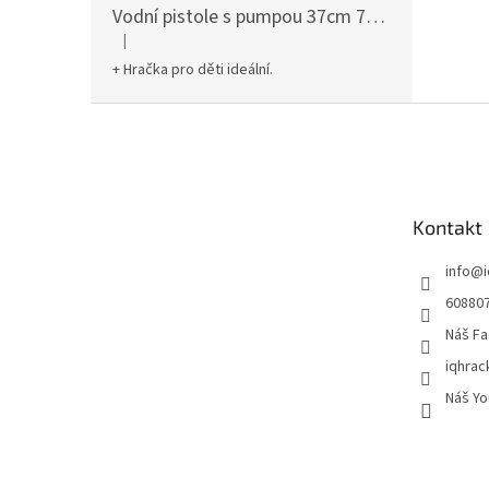
Vodní pistole s pumpou 37cm 78961
|
Hodnocení produktu je 5 z 5 hvězdiček.
+ Hračka pro děti ideální.
Z
á
p
a
t
Kontakt
í
info
@
60880
Náš Fa
iqhrac
Náš Yo