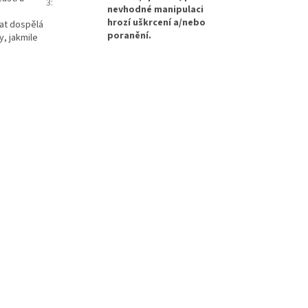
3
:
nevhodné manipulaci
hrozí uškrcení a/nebo
vat dospělá
poranění.
y, jakmile