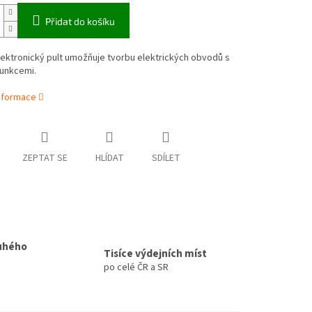
Přidat do košíku
ektronický pult umožňuje tvorbu elektrických obvodů s
funkcemi.
informace
ZEPTAT SE
HLÍDAT
SDÍLET
uhého
Tisíce výdejních míst
po celé ČR a SR