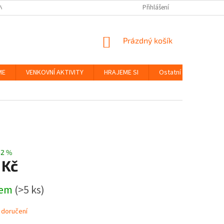
NKY
BEZPEČNOST HRAČEK A UDRŽITELNOST
Přihlášení
ZÁSADY OCHRANY OS
NÁKUPNÍ
Prázdný košík
KOŠÍK
ME
VENKOVNÍ AKTIVITY
HRAJEME SI
Ostatní
Značky
–2 %
 Kč
dem
(>5 ks)
 doručení