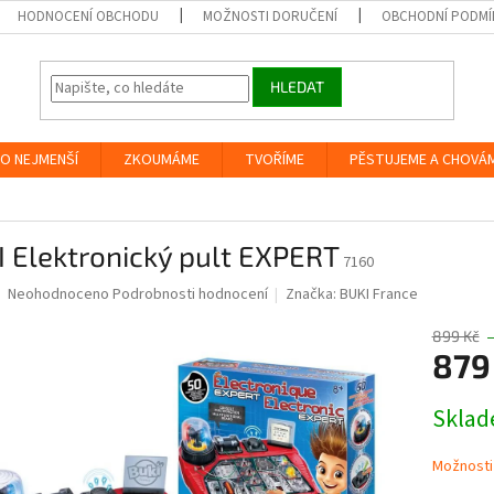
HODNOCENÍ OBCHODU
MOŽNOSTI DORUČENÍ
OBCHODNÍ PODMÍ
HLEDAT
O NEJMENŠÍ
ZKOUMÁME
TVOŘÍME
PĚSTUJEME A CHOVÁ
 Elektronický pult EXPERT
7160
Průměrné
Neohodnoceno
Podrobnosti hodnocení
Značka:
BUKI France
hodnocení
produktu
899 Kč
je
879
0,0
z
Měrná
Skla
5
cena:
hvězdiček.
Možnosti