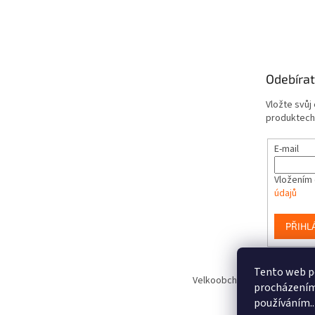
Odebírat
Vložte svůj
produktech
E-mail
Vložením 
údajů
PŘIHL
Tento web po
Velkoobchod hraček www.Smart
procházením 
používáním..