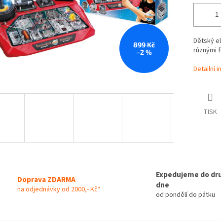
Dětský el
899 Kč
různými 
–2 %
Detailní 
TISK
Expedujeme do dr
Doprava ZDARMA
dne
na odjednávky od 2000,- Kč*
od pondělí do pátku