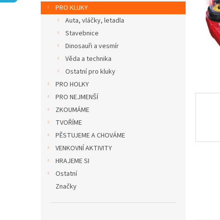
n
PRO KLUKY
e
Auta, vláčky, letadla
l
Stavebnice
Dinosauři a vesmír
Věda a technika
Ostatní pro kluky
PRO HOLKY
PRO NEJMENŠÍ
ZKOUMÁME
TVOŘÍME
PĚSTUJEME A CHOVÁME
VENKOVNÍ AKTIVITY
HRAJEME SI
Ostatní
Značky