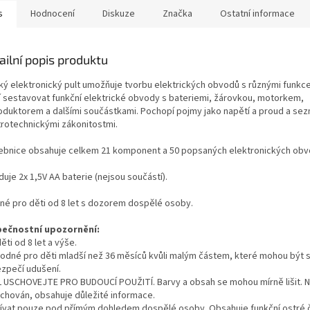
s
Hodnocení
Diskuze
Značka
Ostatní informace
ailní popis produktu
ký elektronický pult umožňuje tvorbu elektrických obvodů s různými funkce
í sestavovat funkční elektrické obvody s bateriemi, žárovkou, motorkem,
oduktorem a dalšími součástkami. Pochopí pojmy jako napětí a proud a sez
trotechnickými zákonitostmi.
ebnice obsahuje celkem 21 komponent a 50 popsaných elektronických obv
uje 2x 1,5V AA baterie (nejsou součástí).
né pro děti od 8 let s dozorem dospělé osoby.
ečnostní upozornění:
ěti od 8 let a výše.
odné pro děti mladší než 36 měsíců kvůli malým částem, které mohou být s
zpečí udušení.
 USCHOVEJTE PRO BUDOUCÍ POUŽITÍ. Barvy a obsah se mohou mírně lišit. 
uchován, obsahuje důležité informace.
ívat pouze pod přímým dohledem dospělé osoby. Obsahuje funkční ostré č