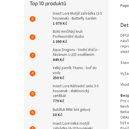
Top 10 produktů
Popi
Insect Lore Motýlí zahrádka (3-5
housenek) - Butterfly Garden
1 079 Kč
Det
BUKI Hrnčířský kruh
Děts
Profesionální studio
nauč
1 099 Kč
repr
Aqua Dragons - Vodní dráčci -
elek
Akvárium s LED osvětlením
849 Kč
Stav
Velký parník Titanic - loď do
vody
Vyžad
259 Kč
Vhod
Insect Lore Náhradní sada 3-5
housenek - elektronický
Bezp
certifikát
Pro d
779 Kč
Nevh
Bublifuk MINI 5ml gelový
Nebe
10 Kč
OBAL
být 
Insect Lore Velká motýlí
Použ
zahrádka (6-10 housenek)