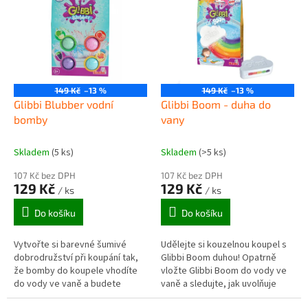
r
p
o
i
d
s
u
p
k
r
t
o
ů
149 Kč
–13 %
149 Kč
–13 %
d
Glibbi Blubber vodní
Glibbi Boom - duha do
u
bomby
vany
k
t
Skladem
(5 ks)
Skladem
(>5 ks)
ů
107 Kč bez DPH
107 Kč bez DPH
129 Kč
129 Kč
/ ks
/ ks
Do košíku
Do košíku
Vytvořte si barevné šumivé
Udělejte si kouzelnou koupel s
dobrodružství při koupání tak,
Glibbi Boom duhou! Opatrně
že bomby do koupele vhodíte
vložte Glibbi Boom do vody ve
do vody ve vaně a budete
vaně a sledujte, jak uvolňuje
sledovat, jak šumí a mění barvu
vícebarevný duhový efekt!