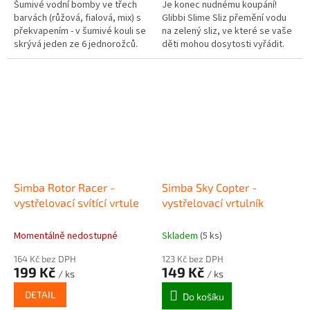
Šumivé vodní bomby ve třech
Je konec nudnému koupání!
barvách (růžová, fialová, mix) s
Glibbi Slime Sliz přemění vodu
překvapením - v šumivé kouli se
na zelený sliz, ve které se vaše
skrývá jeden ze 6 jednorožců.
děti mohou dosytosti vyřádit.
Děti budou z takového koupání
přímo nadšené. Glibbi...
Simba Rotor Racer -
Simba Sky Copter -
vystřelovací svítící vrtule
vystřelovací vrtulník
Momentálně nedostupné
Skladem
(5 ks)
164 Kč bez DPH
123 Kč bez DPH
199 Kč
149 Kč
/ ks
/ ks
DETAIL
Do košíku