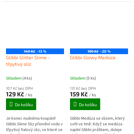
6 dinosaurů.
děti mohou dosytosti vyřádit.
Děti budou z takového koupání...
149 Kč
–13 %
199 Kč
–20 %
Glibbi Glitter Slime -
Glibbi Glowy Medúza
třpytivý sliz
Skladem
(4 ks)
Skladem
(5 ks)
107 Kč bez DPH
131 Kč bez DPH
129 Kč
159 Kč
/ ks
/ ks
Do košíku
Do košíku
Je konec nudnému koupání!
Glibbi Medúza se slizem, který
Glibbi Slime Sliz přemění vodu v
svítí ve tmě. Když se medúza
třpytivý fialový sliz, ve které se
naplní Glibbi práškem, doleje