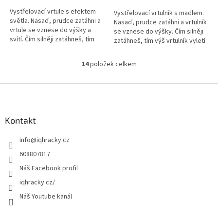
Vystřelovací vrtule s efektem
Vystřelovací vrtulník s madlem.
světla. Nasaď, prudce zatáhni a
Nasaď, prudce zatáhni a vrtulník
vrtule se vznese do výšky a
se vznese do výšky. Čím silněji
svítí. Čím silněji zatáhneš, tím
zatáhneš, tím výš vrtulník vyletí.
výš vrtule vyletí.
14
položek celkem
O
v
l
Z
á
á
d
p
a
a
Kontakt
c
t
í
info
@
iqhracky.cz
í
p
r
608807817
v
Náš Facebook profil
k
y
iqhracky.cz/
v
Náš Youtube kanál
ý
p
i