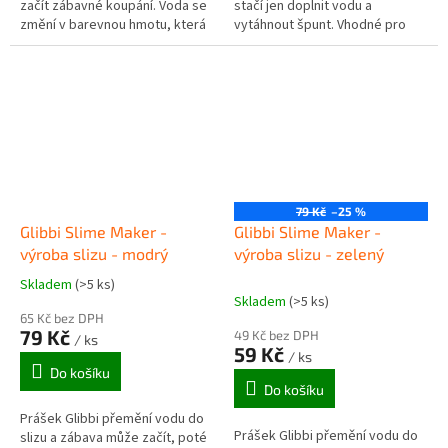
začít zábavné koupání. Voda se
stačí jen doplnit vodu a
změní v barevnou hmotu, která
vytáhnout špunt. Vhodné pro
nelepí, nebarví kůži ani vanu.
hrátky v umyvadle nebo středně
velké nádobě. K dispozici ve 3...
79 Kč
–25 %
Glibbi Slime Maker -
Glibbi Slime Maker -
výroba slizu - modrý
výroba slizu - zelený
Skladem
(>5 ks)
Průměrné
Skladem
(>5 ks)
hodnocení
65 Kč bez DPH
produktu
79 Kč
49 Kč bez DPH
/ ks
je
59 Kč
/ ks
3,0
Do košíku
z
Do košíku
5
Prášek Glibbi přemění vodu do
hvězdiček.
Prášek Glibbi přemění vodu do
slizu a zábava může začít, poté