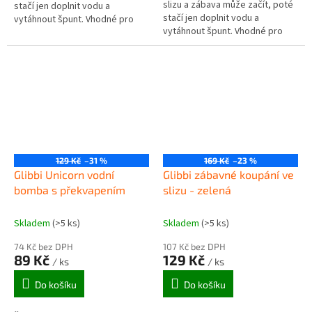
slizu a zábava může začít, poté
stačí jen doplnit vodu a
stačí jen doplnit vodu a
vytáhnout špunt. Vhodné pro
vytáhnout špunt. Vhodné pro
hrátky v umyvadle nebo středně
hrátky v umyvadle nebo středně
velké nádobě. K dispozici ve 3...
velké nádobě. K dispozici ve 3...
129 Kč
–31 %
169 Kč
–23 %
Glibbi Unicorn vodní
Glibbi zábavné koupání ve
bomba s překvapením
slizu - zelená
Skladem
(>5 ks)
Skladem
(>5 ks)
74 Kč bez DPH
107 Kč bez DPH
89 Kč
129 Kč
/ ks
/ ks
Do košíku
Do košíku