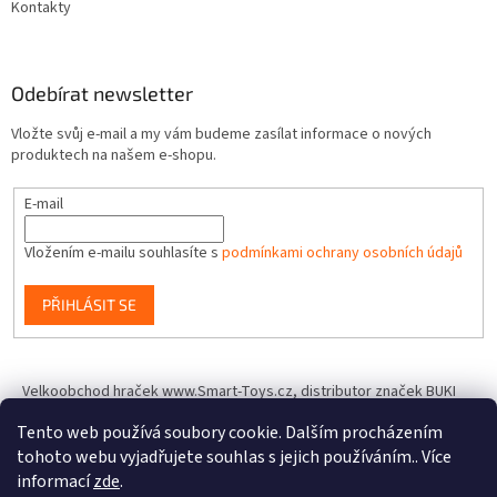
Kontakty
Odebírat newsletter
Vložte svůj e-mail a my vám budeme zasílat informace o nových
produktech na našem e-shopu.
E-mail
Vložením e-mailu souhlasíte s
podmínkami ochrany osobních údajů
PŘIHLÁSIT SE
Velkoobchod hraček www.Smart-Toys.cz, distributor značek BUKI
France, Brainstorm Toys, Insect Lore, World Alive, T.A.O.S. a dalších
Tento web používá soubory cookie. Dalším procházením
tohoto webu vyjadřujete souhlas s jejich používáním.. Více
informací
zde
.