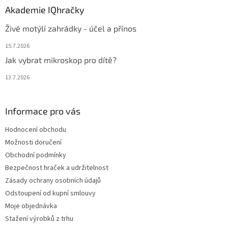
s
Akademie IQhračky
u
Živé motýlí zahrádky - účel a přínos
15.7.2026
Jak vybrat mikroskop pro dítě?
13.7.2026
Informace pro vás
Hodnocení obchodu
Možnosti doručení
Obchodní podmínky
Bezpečnost hraček a udržitelnost
Zásady ochrany osobních údajů
Odstoupení od kupní smlouvy
Moje objednávka
Stažení výrobků z trhu