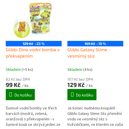
vody!
Bezpečné pro pokožku,
snadné...
129 Kč
–23 %
159 Kč
–18 %
Glibbi Dino vodní bomba s
Glibbi Galaxy Slime -
překvapením
vesmírný sliz
Skladem
(>5 ks)
Skladem
(4 ks)
82 Kč bez DPH
107 Kč bez DPH
99 Kč
129 Kč
/ ks
/ ks
Do košíku
Do košíku
Šumivé vodní bomby ve třech
Je konec nudnému koupání!
barvách (modrá, zelená,
Glibbi Galaxy Slime Sliz přemění
oranžová) s překvapením - v
vodu ve vesmírný sliz s
šumivé kouli se skrývá jeden ze
hvězdičkami, ve kterém se vaše