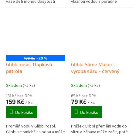
vaše děti mohou dosytosti
vlažnou vodou a pořádně
vyřádit. Děti budou z takového
protřepe, vytvoří se tyrkysově
koupání přímo nadšené....
zabarvený sliz, se kterým si
lze...
199 Kč
–20 %
Glibbi rosol Tlapková
Glibbi Slime Maker -
patrola
výroba slizu - červený
Skladem
(>5 ks)
Skladem
(>5 ks)
131 Kč bez DPH
65 Kč bez DPH
159 Kč
79 Kč
/ ks
/ ks
Do košíku
Do košíku
Proměň vodu v Glibbi rosol.
Prášek Glibbi přemění vodu do
Glibbi se smíchá s vodou a může
slizu a zábava může začít, poté