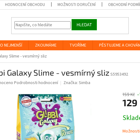
HODNOCENÍ OBCHODU
MOŽNOSTI DORUČENÍ
OBCHODNÍ PODMÍ
HLEDAT
O NEJMENŠÍ
ZKOUMÁME
TVOŘÍME
PĚSTUJEME A CHOVÁ
alaxy Slime - vesmírný sliz
bi Galaxy Slime - vesmírný sliz
S5953492
né
noceno
Podrobnosti hodnocení
Značka:
Simba
ní
u
159 Kč
–
129
Měrná
Skla
cena:
ek.
Možnosti