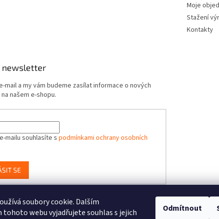
Moje obje
Stažení vý
Kontakty
 newsletter
 e-mail a my vám budeme zasílat informace o nových
 na našem e-shopu.
e-mailu souhlasíte s
podmínkami ochrany osobních
ÁSIT SE
užívá soubory cookie. Dalším
Odmítnout
-Toys.cz, distributor značek BUKI France, Brainstorm Toys, Insect Lore, Wo
tohoto webu vyjadřujete souhlas s jejich