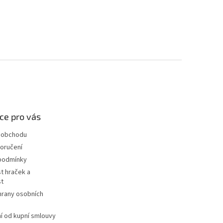
ce pro vás
 obchodu
oručení
podmínky
t hraček a
st
hrany osobních
 od kupní smlouvy