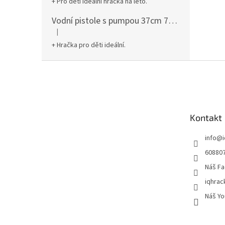
+ Pro děti ideální hračka na léto.
Vodní pistole s pumpou 37cm 78961
|
Hodnocení produktu je 5 z 5 hvězdiček.
+ Hračka pro děti ideální.
Z
á
p
a
t
Kontakt
í
info
@
60880
Náš Fa
iqhrac
Náš Yo