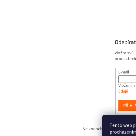
Odebírat
Vložte svůj
produktech
E-mail
Vložením 
údajů
PŘIHL
Tento web po
Velkoobchod hraček www.Smart
procházením 