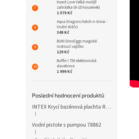
Insect Lore Velká motýlí
zahrádka (6-10 housenek)
1 579 Kč
Aqua Dragons Hatch-n-Grow -
Vodní dráčci
349 Kč
BUKI DinoEggs magické
rostoucí vajíčko
129 Kč
Boffin I 750 elektronická
stavebnice
1 999 Kč
Poslední hodnocení produktů
INTEX Krycí bazénová plachta Round 305cm 28030
|
Hodnocení produktu je 5 z 5 hvězdiček.
Vodní pistole s pumpou 78862
|
Hodnocení produktu je 5 z 5 hvězdiček.