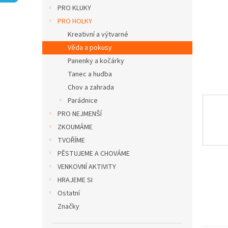
n
PRO KLUKY
e
PRO HOLKY
l
Kreativní a výtvarné
Věda a pokusy
Panenky a kočárky
Tanec a hudba
Chov a zahrada
Parádnice
PRO NEJMENŠÍ
ZKOUMÁME
TVOŘÍME
PĚSTUJEME A CHOVÁME
VENKOVNÍ AKTIVITY
HRAJEME SI
Ostatní
Značky