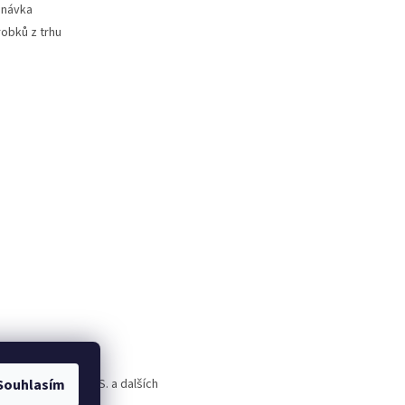
dnávka
robků z trhu
Souhlasím
rld Alive, T.A.O.S. a dalších