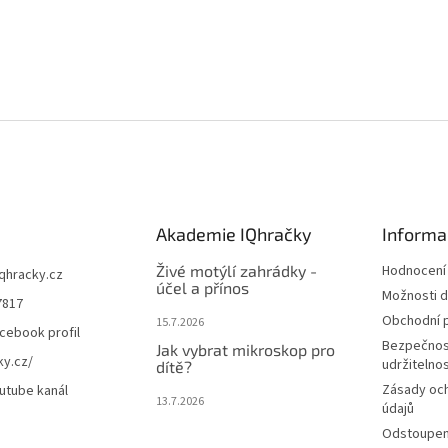
Akademie IQhračky
Informa
Živé motýlí zahrádky -
Hodnocení
iqhracky.cz
účel a přínos
Možnosti d
7817
Obchodní 
15.7.2026
cebook profil
Bezpečnos
Jak vybrat mikroskop pro
ky.cz/
udržitelno
dítě?
Zásady oc
utube kanál
13.7.2026
údajů
Odstoupení