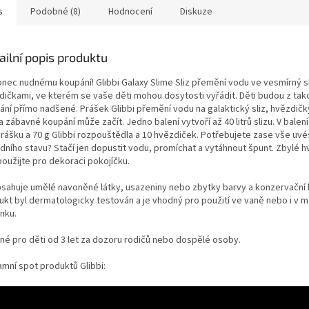
s
Podobné (8)
Hodnocení
Diskuze
ailní popis produktu
onec nudnému koupání! Glibbi Galaxy Slime Sliz přemění vodu ve vesmírný sl
dičkami, ve kterém se vaše děti mohou dosytosti vyřádit. Děti budou z ta
ání přímo nadšené. Prášek Glibbi přemění vodu na galaktický sliz, hvězdič
 a zábavné koupání může začít. Jedno balení vytvoří až 40 litrů slizu. V balení
 prášku a 70 g Glibbi rozpouštědla a 10 hvězdiček. Potřebujete zase vše uvé
dního stavu? Stačí jen dopustit vodu, promíchat a vytáhnout špunt. Zbylé 
použijte pro dekoraci pokojíčku.
sahuje umělé navoněné látky, usazeniny nebo zbytky barvy a konzervační l
ukt byl dermatologicky testován a je vhodný pro použití ve vaně nebo i v 
nku.
né pro děti od 3 let za dozoru rodičů nebo dospělé osoby.
amní spot produktů Glibbi: