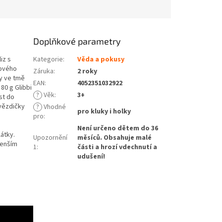
Doplňkové parametry
iz s
Kategorie
:
Věda a pokusy
kového
Záruka
:
2 roky
ky ve tmě
EAN
:
4052351032922
 80 g Glibbi
?
Věk
:
3+
st do
hvězdičky
?
Vhodné
pro kluky i holky
pro
:
Není určeno dětem do 36
átky.
Upozornění
měsíců. Obsahuje malé
menším
1
:
části a hrozí vdechnutí a
udušení!