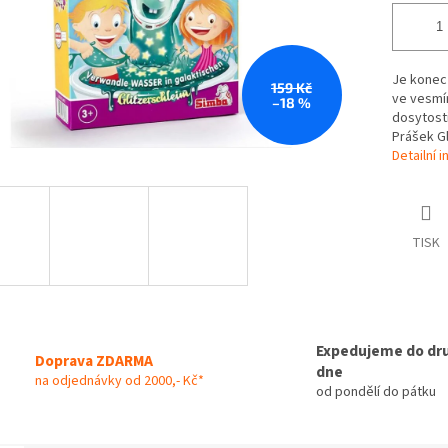
Je konec 
159 Kč
ve vesmír
–18 %
dosytosti
Prášek Gl
Detailní 
TISK
Expedujeme do dr
Doprava ZDARMA
dne
na odjednávky od 2000,- Kč*
od pondělí do pátku