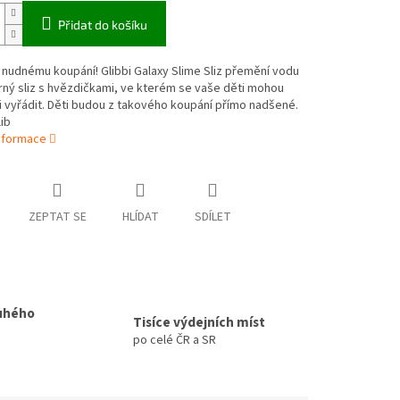
Přidat do košíku
nudnému koupání! Glibbi Galaxy Slime Sliz přemění vodu
ný sliz s hvězdičkami, ve kterém se vaše děti mohou
 vyřádit. Děti budou z takového koupání přímo nadšené.
ib
informace
ZEPTAT SE
HLÍDAT
SDÍLET
uhého
Tisíce výdejních míst
po celé ČR a SR