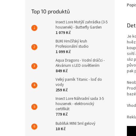
Popi
Top 10 produktů
Insect Lore Motýlí zahrádka (3-5
Det
housenek) - Butterfly Garden
1 079 Kč
Je k
BUKI Hrnčířský kruh
hvěz
Profesionální studio
koup
1 099 Kč
svítí
sliz
Aqua Dragons - Vodní dráčci -
půvo
Akvárium s LED osvětlením
pak 
849 Kč
Velký parník Titanic - loď do
Neob
vody
Prod
259 Kč
bazé
Insect Lore Náhradní sada 3-5
housenek - elektronický
Vhod
certifikát
779 Kč
Rekl
Bublifuk MINI 5ml gelový
10 Kč