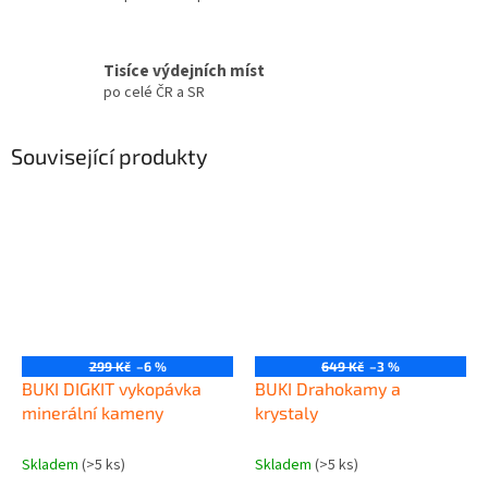
Tisíce výdejních míst
po celé ČR a SR
Související produkty
299 Kč
–6 %
649 Kč
–3 %
BUKI DIGKIT vykopávka
BUKI Drahokamy a
minerální kameny
krystaly
Skladem
(>5 ks)
Skladem
(>5 ks)