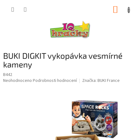
Přejít
NÁKUP
na
obsah
KOŠÍK
BUKI DIGKIT vykopávka vesmírné
kameny
B442
Průměrné
Neohodnoceno
Podrobnosti hodnocení
Značka:
BUKI France
hodnocení
produktu
je
0,0
z
5
hvězdiček.