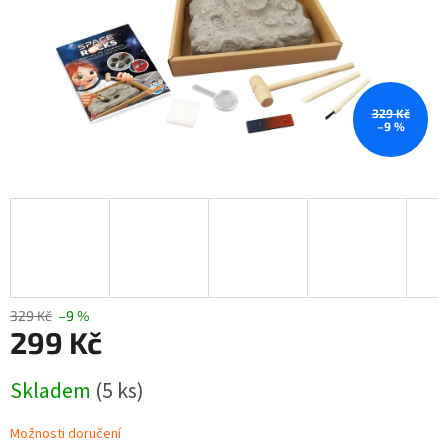
329 Kč
–9 %
329 Kč
–9 %
299 Kč
Měrná
Skladem
(5 ks)
cena:
Možnosti doručení