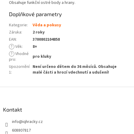
Obsahuje funkční ostré body a hrany.
Doplňkové parametry
Kategorie
:
Věda a pokusy
Záruka
:
2 roky
EAN
:
3700802104858
?
Věk
:
8+
?
Vhodné
pro kluky
pro
:
Upozornění
Není určeno dětem do 36 měsíců. Obsahuje
1
:
malé části a hrozí vdechnutí a udušení!
Z
á
p
a
Kontakt
t
info
@
iqhracky.cz
í
608807817