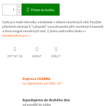
Přidat do košíku
Sada pro malé milovníky a badatele v oblasti vesmírných věd. Použijte
přiložené nástroje k "vykopání" a prozkoumání pěti vesmírných kamenů
a dvou insignií vesmírných misí. Z písko-sádrového bloku v i
Detailní informace
ZEPTAT SE
HLÍDAT
SDÍLET
Doprava ZDARMA
na odjednávky od 2000,- Kč*
Expedujeme do druhého dne
od pondělí do pátku