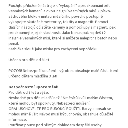
Použijte přiložené nástroje k "vykopání" a prozkoumání pěti
vesmírných kamenů a dvou insignií vesmírných misí. Z písko-
sádrového bloku v imitaci měsíčního povrchu postupně
vykopejte skutečné meteority, tektity a magnetit. Pomocí
dalších nástrojů očistěte kameny a pomocí lupy a magnetu pak
prozkoumejte jejich vlastnosti. Jako bonus pak najdeš i 2
insignie vesmírných misí, které si můžete nalepit na batoh nebo
penál.
Krabička slouží jako miska pro zachycení nepořádku.
Určeno pro děti od 8 let
POZOR! Nebezpečí udušení – výrobek obsahuje malé části. Není
určeno dětem mladším 3 let!
Bezpečnostní upozornění:
Pro děti od 8 let a výše.
Nevhodné pro děti mladší než 36 měsíců kvůli malým částem,
které mohou být spolknuty. Nebezpečí udušení.
OBAL USCHOVEJTE PRO BUDOUCÍ POUŽITÍ. Barvy a obsah se
mohou mírně lišit. Návod musí být uchován, obsahuje důležité
informace.
Používat pouze pod přímým dohledem dospělé osoby.