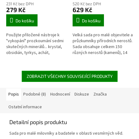
231 Kč bez DPH
520 Kč bez DPH
279 Kč
629 Kč
Do košíku
Do košíku
Použijte přiložené nástroje k
Velká sada pro malé objevitele a
"vykopání" prozkoumání sedmi
průzkumníky přírodních nerostů.
skutečných minerálů... krystal,
Sada obsahuje celkem 150
obsidián, tyrkys, achát,
různých nerostů (kamenů), 14
ametyst, citrín, lapis lazuli.
popsaných experimentů a
Krabička slouží jako miska pro...
příslušenství na tvorbu
rostoucích...
ZOBRAZIT VŠECHNY SOUVISEJÍCÍ PRODUKTY
Popis
Podobné (8)
Hodnocení
Diskuze
Značka
Ostatní informace
Detailní popis produktu
Sada pro malé milovníky a badatele v oblasti vesmírných věd.