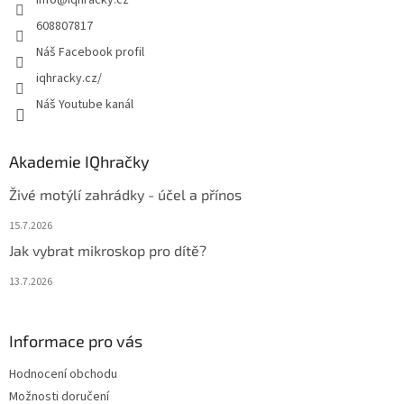
info
@
iqhracky.cz
í
608807817
Náš Facebook profil
iqhracky.cz/
Náš Youtube kanál
Akademie IQhračky
Živé motýlí zahrádky - účel a přínos
15.7.2026
Jak vybrat mikroskop pro dítě?
13.7.2026
Informace pro vás
Hodnocení obchodu
Možnosti doručení