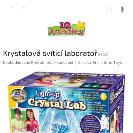
Přejít
NÁKUP
na
obsah
KOŠÍK
Krystalová svítící laboratoř
E2075
Průměrné
Neohodnoceno
Podrobnosti hodnocení
Značka:
Brainstorm Toys
hodnocení
produktu
je
0,0
z
5
hvězdiček.