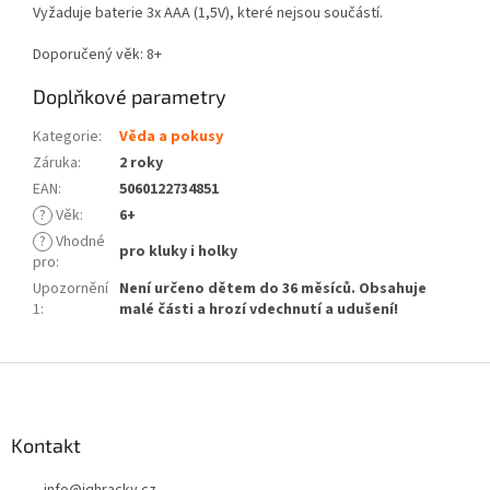
Vyžaduje baterie 3x AAA (1,5V), které nejsou součástí.
Doporučený věk: 8+
Doplňkové parametry
Kategorie
:
Věda a pokusy
Záruka
:
2 roky
EAN
:
5060122734851
?
Věk
:
6+
?
Vhodné
pro kluky i holky
pro
:
Upozornění
Není určeno dětem do 36 měsíců. Obsahuje
1
:
malé části a hrozí vdechnutí a udušení!
Z
á
p
a
Kontakt
t