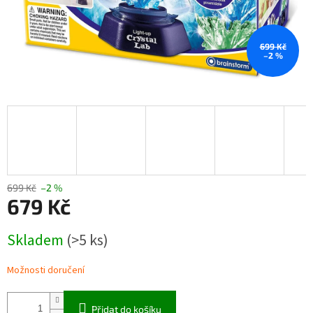
699 Kč
–2 %
699 Kč
–2 %
679 Kč
Měrná
Skladem
(>5 ks)
cena:
Možnosti doručení
Přidat do košíku