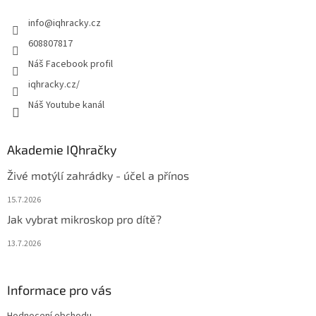
t
info
@
iqhracky.cz
í
608807817
Náš Facebook profil
iqhracky.cz/
Náš Youtube kanál
Akademie IQhračky
Živé motýlí zahrádky - účel a přínos
15.7.2026
Jak vybrat mikroskop pro dítě?
13.7.2026
Informace pro vás
Hodnocení obchodu