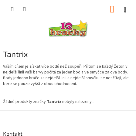
Přejít
NÁKUP
na
obsah
KOŠÍK
Tantrix
Vaším cílem je získat více bodů než soupeři. Přitom se každý žeton v
nejdelší linii vaší barvy počítá za jeden bod a ve smyčce za dva body.
Body jednoho hráče za nejdelší linii a nejdelší smyčku se nesčítají, ale
bere se pouze vyšší z obou ohodnocení.
Žádné produkty značky
Tantrix
nebyly nalezeny...
Z
á
p
a
Kontakt