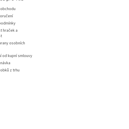
 obchodu
oručení
podmínky
t hraček a
st
hrany osobních
 od kupní smlouvy
dnávka
robků z trhu