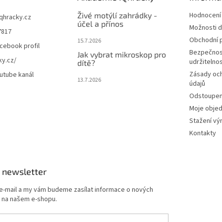
Živé motýlí zahrádky -
Hodnocení
iqhracky.cz
účel a přínos
Možnosti d
7817
Obchodní 
15.7.2026
cebook profil
Bezpečnos
Jak vybrat mikroskop pro
ky.cz/
udržitelno
dítě?
Zásady oc
utube kanál
13.7.2026
údajů
Odstoupení
Moje obje
Stažení vý
Kontakty
 newsletter
 e-mail a my vám budeme zasílat informace o nových
 na našem e-shopu.