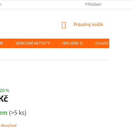
NKY
BEZPEČNOST HRAČEK A UDRŽITELNOST
Přihlášení
ZÁSADY OCHRANY OS
NÁKUPNÍ
Prázdný košík
KOŠÍK
ME
VENKOVNÍ AKTIVITY
HRAJEME SI
Ostatní
Značky
20 %
Kč
dem
(>5 ks)
 doručení