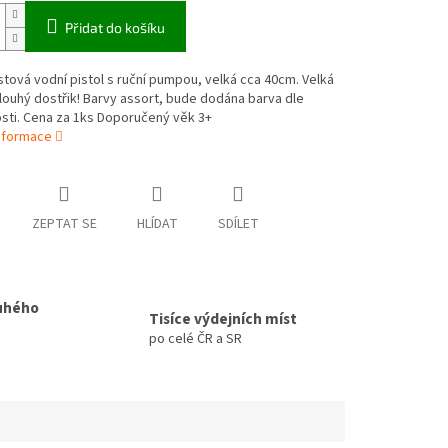
Přidat do košíku
stová vodní pistol s ruční pumpou, velká cca 40cm. Velká
louhý dostřik! Barvy assort, bude dodána barva dle
sti. Cena za 1ks Doporučený věk 3+
informace
ZEPTAT SE
HLÍDAT
SDÍLET
uhého
Tisíce výdejních míst
po celé ČR a SR