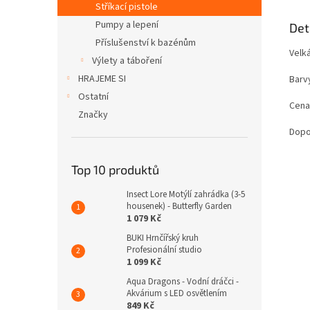
Stříkací pistole
Pumpy a lepení
Det
Příslušenství k bazénům
Velká
Výlety a táboření
HRAJEME SI
Barv
Ostatní
Cena
Značky
Dopo
Top 10 produktů
Insect Lore Motýlí zahrádka (3-5
housenek) - Butterfly Garden
1 079 Kč
BUKI Hrnčířský kruh
Profesionální studio
1 099 Kč
Aqua Dragons - Vodní dráčci -
Akvárium s LED osvětlením
849 Kč