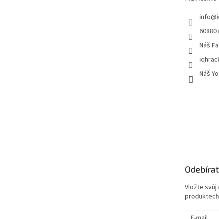
í
info
@
60880
Náš Fa
iqhrac
Náš Yo
Odebírat
Vložte svůj
produktech
E-mail