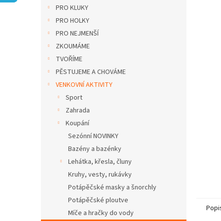
n
PRO KLUKY
e
PRO HOLKY
l
PRO NEJMENŠÍ
ZKOUMÁME
TVOŘÍME
PĚSTUJEME A CHOVÁME
VENKOVNÍ AKTIVITY
Sport
Zahrada
Koupání
Sezónní NOVINKY
Bazény a bazénky
Lehátka, křesla, čluny
Kruhy, vesty, rukávky
Potápěčské masky a šnorchly
Potápěčské ploutve
Popi
Míče a hračky do vody