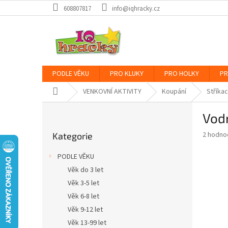
Přejít
608807817
info@iqhracky.cz
na
obsah
PODLE VĚKU
PRO KLUKY
PRO HOLKY
PR
Domů
VENKOVNÍ AKTIVITY
Koupání
Stříkac
P
Vod
o
Přeskočit
s
Průměr
2 hodno
Kategorie
kategorie
t
hodnoce
r
produkt
PODLE VĚKU
a
je
Věk do 3 let
4,0
n
z
Věk 3-5 let
n
5
í
Věk 6-8 let
hvězdič
p
Věk 9-12 let
a
Věk 13-99 let