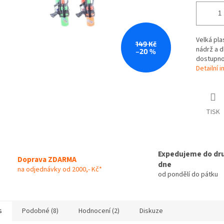
Velká pla
149 Kč
nádrž a d
–20 %
dostupno
Detailní 
TISK
Expedujeme do dr
Doprava ZDARMA
dne
na odjednávky od 2000,- Kč*
od pondělí do pátku
s
Podobné (8)
Hodnocení (2)
Diskuze