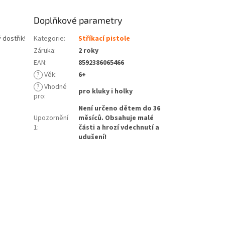
Doplňkové parametry
 dostřik!
Kategorie
:
Stříkací pistole
Záruka
:
2 roky
EAN
:
8592386065466
?
Věk
:
6+
?
Vhodné
pro kluky i holky
pro
:
Není určeno dětem do 36
Upozornění
měsíců. Obsahuje malé
1
:
části a hrozí vdechnutí a
udušení!