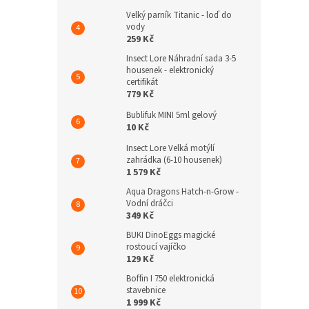
Velký parník Titanic - loď do
vody
259 Kč
Insect Lore Náhradní sada 3-5
housenek - elektronický
certifikát
779 Kč
Bublifuk MINI 5ml gelový
10 Kč
Insect Lore Velká motýlí
zahrádka (6-10 housenek)
1 579 Kč
Aqua Dragons Hatch-n-Grow -
Vodní dráčci
349 Kč
BUKI DinoEggs magické
rostoucí vajíčko
129 Kč
Boffin I 750 elektronická
stavebnice
1 999 Kč