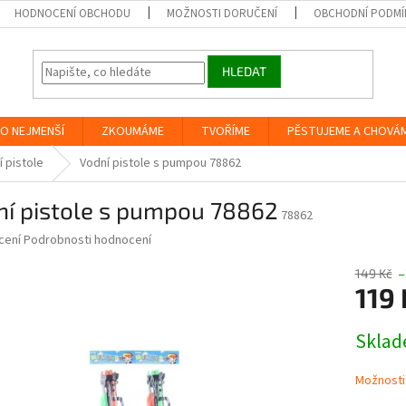
HODNOCENÍ OBCHODU
MOŽNOSTI DORUČENÍ
OBCHODNÍ PODMÍ
HLEDAT
O NEJMENŠÍ
ZKOUMÁME
TVOŘÍME
PĚSTUJEME A CHOVÁ
í pistole
Vodní pistole s pumpou 78862
ní pistole s pumpou 78862
78862
né
cení
Podrobnosti hodnocení
ní
u
149 Kč
–
119 
Měrná
Skla
cena:
ek.
Možnosti