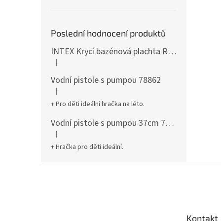
Poslední hodnocení produktů
INTEX Krycí bazénová plachta Round 305cm 28030
|
Hodnocení produktu je 5 z 5 hvězdiček.
Vodní pistole s pumpou 78862
|
Hodnocení produktu je 5 z 5 hvězdiček.
+ Pro děti ideální hračka na léto.
Vodní pistole s pumpou 37cm 78961
|
Hodnocení produktu je 5 z 5 hvězdiček.
+ Hračka pro děti ideální.
Z
á
p
a
t
Kontakt