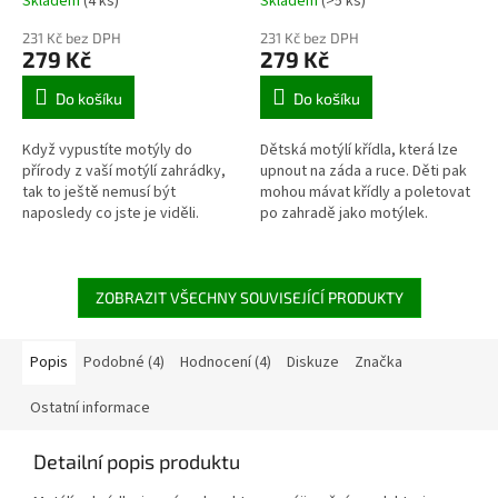
Skladem
(4 ks)
Skladem
(>5 ks)
231 Kč bez DPH
231 Kč bez DPH
279 Kč
279 Kč
Do košíku
Do košíku
Když vypustíte motýly do
Dětská motýlí křídla, která lze
přírody z vaší motýlí zahrádky,
upnout na záda a ruce. Děti pak
tak to ještě nemusí být
mohou mávat křídly a poletovat
naposledy co jste je viděli.
po zahradě jako motýlek.
Motýli mají tendenci vracet se
Používat lze doma, na
na místo svého vylíhnutí a
zahradních slavnostech nebo
pomocí...
při...
ZOBRAZIT VŠECHNY SOUVISEJÍCÍ PRODUKTY
Popis
Podobné (4)
Hodnocení (4)
Diskuze
Značka
Ostatní informace
Detailní popis produktu