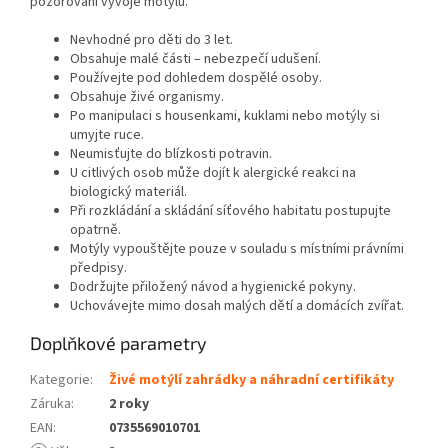
pozorování vývoje motýlů.
Nevhodné pro děti do 3 let.
Obsahuje malé části – nebezpečí udušení.
Používejte pod dohledem dospělé osoby.
Obsahuje živé organismy.
Po manipulaci s housenkami, kuklami nebo motýly si
umyjte ruce.
Neumisťujte do blízkosti potravin.
U citlivých osob může dojít k alergické reakci na
biologický materiál.
Při rozkládání a skládání síťového habitatu postupujte
opatrně.
Motýly vypouštějte pouze v souladu s místními právními
předpisy.
Dodržujte přiložený návod a hygienické pokyny.
Uchovávejte mimo dosah malých dětí a domácích zvířat.
Doplňkové parametry
Kategorie
:
Živé motýlí zahrádky a náhradní certifikáty
Záruka
:
2 roky
EAN
:
0735569010701