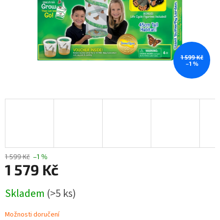
1 599 Kč
–1 %
1 599 Kč
–1 %
1 579 Kč
Měrná
Skladem
(>5 ks)
cena:
Možnosti doručení