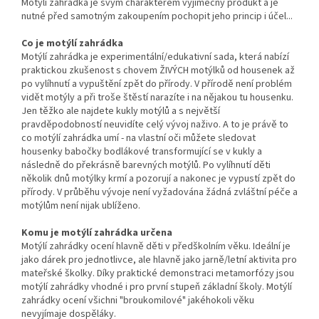
Motýlí zahrádka je svým charakterem výjimečný produkt a je
nutné před samotným zakoupením pochopit jeho princip i účel...
Co je motýlí zahrádka
Motýlí zahrádka je experimentální/edukativní sada, která nabízí
praktickou zkušenost s chovem ŽIVÝCH motýlků od housenek až
po vylíhnutí a vypuštění zpět do přírody. V přírodě není problém
vidět motýly a při troše štěstí narazíte i na nějakou tu housenku.
Jen těžko ale najdete kukly motýlů a s největší
pravděpodobností neuvidíte celý vývoj naživo. A to je právě to
co motýlí zahrádka umí - na vlastní oči můžete sledovat
housenky babočky bodlákové transformující se v kukly a
následně do překrásně barevných motýlů. Po vylíhnutí děti
několik dnů motýlky krmí a pozorují a nakonec je vypustí zpět do
přírody. V průběhu vývoje není vyžadována žádná zvláštní péče a
motýlům není nijak ublíženo.
Komu je motýlí zahrádka určena
Motýlí zahrádky ocení hlavně děti v předškolním věku. Ideální je
jako dárek pro jednotlivce, ale hlavně jako jarně/letní aktivita pro
mateřské školky. Díky praktické demonstraci metamorfózy jsou
motýlí zahrádky vhodné i pro první stupeň základní školy. Motýlí
zahrádky ocení všichni "broukomilové" jakéhokoli věku
nevyjímaje dospěláky.