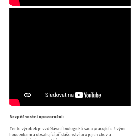
Bezpěčnostní upozornění:
Tento výrobek je vzdělávací biologická sada pracující s živými
housenkami a obsahující příslušenství pro jejich chov a