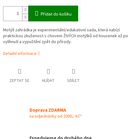
Přidat do košíku
Motýlí zahrádka je experimentální/edukativní sada, která nabízí
praktickou zkušenost s chovem ŽIVÝCH motýlků od housenek až po
vylíhnutí a vypuštění zpět do přírody.
Detailní informace
ZEPTAT SE
HLÍDAT
SDÍLET
Doprava ZDARMA
na odjednávky od 2000,- Kč*
Expedujeme do druhého dne