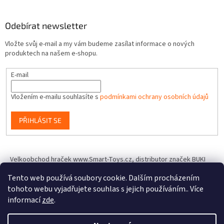
Odebírat newsletter
Vložte svůj e-mail a my vám budeme zasílat informace o nových
produktech na našem e-shopu.
E-mail
Vložením e-mailu souhlasíte s
podmínkami ochrany osobních údajů
PŘIHLÁSIT SE
Velkoobchod hraček www.Smart-Toys.cz, distributor značek BUKI
France, Brainstorm Toys, Insect Lore, World Alive, T.A.O.S. a dalších
Tento web používá soubory cookie. Dalším procházením
tohoto webu vyjadřujete souhlas s jejich používáním.. Více
informací
zde
.
Vytvořil Shoptet