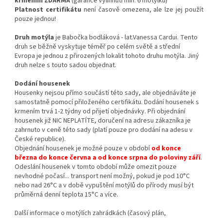
krmením ZDARMA
(garance vylíhnutí min. 6 motýlků)
Platnost certifikátu
není časově omezena, ale lze jej použít
pouze jednou!
Druh motýla
je Babočka bodláková - lat.Vanessa Cardui. Tento
druh se běžně vyskytuje téměř po celém světě a střední
Evropa je jednou z přirozených lokalit tohoto druhu motýla. Jiný
druh nelze s touto sadou objednat.
Dodání housenek
Housenky nejsou přímo součástí této sady, ale objednáváte je
samostatně pomocí přiloženého certifikátu. Dodání housenek s
krmením trvá 1-2 týdny od přijetí objednávky. Při objednání
housenek již NIC NEPLATÍTE, doručení na adresu zákazníka je
zahrnuto v ceně této sady (platí pouze pro dodání na adesu v
České republice).
Objednání housenek je možné pouze v období
od konce
března do konce června a od konce srpna do poloviny září
.
Odeslání housenek v tomto období může omezit pouze
nevhodné počasí... transport není možný, pokud je pod 10°C
nebo nad 26°C a v době vypuštění motýlů do přírody musí být
průměrná denní teplota 15°C a více.
Další informace o motýlích zahrádkách (časový plán,