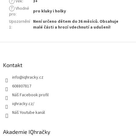
?
Věk
:
3+
?
Vhodné
pro kluky i holky
pro
:
Upozornění
Není určeno dětem do 36 měsíců. Obsahuje
1
:
malé části a hrozí vdechnutí a udušení!
Z
á
p
a
Kontakt
t
info
@
iqhracky.cz
í
608807817
Náš Facebook profil
iqhracky.cz/
Náš Youtube kanál
Akademie IQhračky