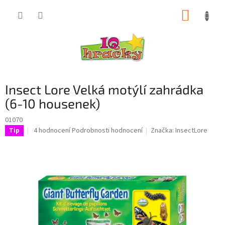
Přejít
NÁKUP
na
obsah
KOŠÍK
P
Insect Lore Velká motýlí zahrádka
o
s
(6-10 housenek)
t
01070
r
Průměrné
4 hodnocení
Podrobnosti hodnocení
Značka:
InsectLore
Tip
a
hodnocení
n
produktu
n
je
í
5,0
p
z
5
a
hvězdiček.
n
e
l