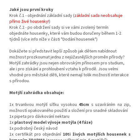
Jaké jsou první kroky
Krok č.1 - objednání základní sady (
základní sada neobsahuje
přímo živé housenky!
)
Krok č.2 - po obdržení sady si ve vámi zvolený termín
objednáte housenky, které vám budou doručeny během 1-2
týdnů (více info níže v části "Dodání housenek")
Dokážete si představit lepší způsob jak dětem nabídnout
možnost prozkoumat jednu z nejúžasnějších proměn přírody?
Motýlí zahrádky jsou nejen obrovským přínosem pro studium,
ale i pro získání a prohloubení vztahu k přírodě. Jsou velmi
vhodné pro městské děti, které nemají tolik možností interakce
s přírodou.
Motýlí zahrádka obsahuje:
1x trvanlivou motýlí síťku vysokou
45cm
s uzavíráním na zip,
možností opakovaného použití a složení pro snadné skladování
1x pipeta pro dávkování nektaru
1x
plastový model vývoje motýla (4 fáze)
1x podrobný český návod
1x certifikát pro objednání
10ti živých motýlích housenek s