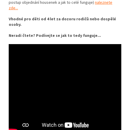
postup objednání housenek a jak to celé funguje)
naleznete
zde...
Vhodné pro děti od 4 let za dozoru rodičů nebo dospělé
osoby.
Neradi čtete? Podívejte se jak to tedy funguje...