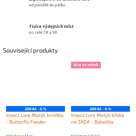
od pondělí do pátku
Tisíce výdejních míst
po celé ČR a SR
Související produkty
Více za méně
299 Kč
–6 %
299 Kč
–6 %
Insect Lore Motýlí krmítko
Insect Lore Motýlí křídla
- Butterfly Feeder
na ZÁDA - Babočka