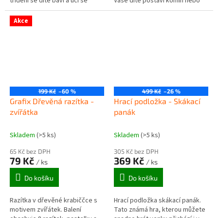
třídění se dítě baví a učí se
Vaše dítě postaví komín nebo
rozpoznávat tvary. Robustní
díly naskládá do sebe. Ale taky
bedýnka s vytvarovanými...
může položit jednu k druhé...
Akce
199 Kč
–60 %
499 Kč
–26 %
Grafix Dřevěná razítka -
Hrací podložka - Skákací
zvířátka
panák
Skladem
(>5 ks)
Skladem
(>5 ks)
65 Kč bez DPH
305 Kč bez DPH
79 Kč
369 Kč
/ ks
/ ks
Do košíku
Do košíku
Razítka v dřevěné krabiččce s
Hrací podložka skákací panák.
motivem zvířátek. Balení
Tato známá hra, kterou můžete