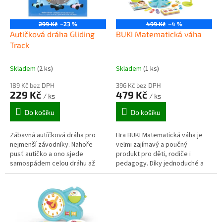
p
r
o
299 Kč
–23 %
499 Kč
–4 %
d
Autíčková dráha Gliding
BUKI Matematická váha
u
Track
k
t
Skladem
(2 ks)
Skladem
(1 ks)
ů
189 Kč bez DPH
396 Kč bez DPH
229 Kč
479 Kč
/ ks
/ ks
Do košíku
Do košíku
Zábavná autíčková dráha pro
Hra BUKI Matematická váha je
nejmenší závodníky. Nahoře
velmi zajímavý a poučný
pusť autíčko a ono sjede
produkt pro děti, rodiče i
samospádem celou dráhu až
pedagogy. Díky jednoduché a
dolů. K dráze patří 4 autíčka
názorné hře s žetony na váze se
různých barev. Dítě si užije
děti naučí základní
spoustu...
matematické...