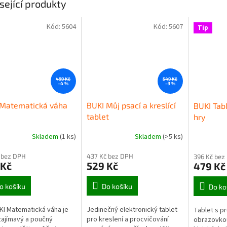
sející produkty
Kód:
5604
Kód:
5607
Tip
499 Kč
549 Kč
–4 %
–3 %
 Matematická váha
BUKI Můj psací a kreslící
BUKI Tab
tablet
hry
Skladem
(1 ks)
Skladem
(>5 ks)
 bez DPH
437 Kč bez DPH
396 Kč bez
 Kč
529 Kč
479 Kč
o košíku
Do košíku
Do ko
KI Matematická váha je
Jedinečný elektronický tablet
Tablet s p
zajímavý a poučný
pro kreslení a procvičování
obrazovkou