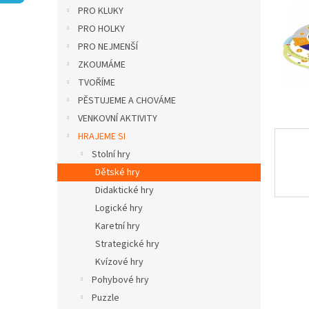
n
PRO KLUKY
e
PRO HOLKY
l
PRO NEJMENŠÍ
ZKOUMÁME
TVOŘÍME
PĚSTUJEME A CHOVÁME
VENKOVNÍ AKTIVITY
HRAJEME SI
Stolní hry
Dětské hry
Didaktické hry
Logické hry
Karetní hry
Strategické hry
Kvízové hry
Pohybové hry
Puzzle