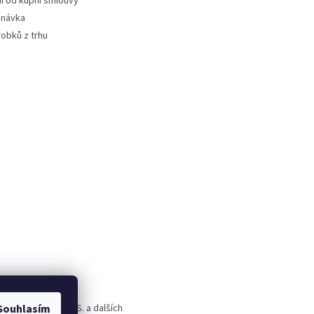
 od kupní smlouvy
dnávka
robků z trhu
rld Alive, T.A.O.S. a dalších
Souhlasím