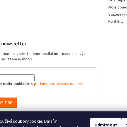
Odstoupení
Moje obje
Stažení vý
Kontakty
 newsletter
 e-mail a my vám budeme zasílat informace o nových
 na našem e-shopu.
e-mailu souhlasíte s
podmínkami ochrany osobních
ÁSIT SE
užívá soubory cookie. Dalším
-Toys.cz, distributor značek BUKI France, Brainstorm Toys, Insect Lore, Wo
Odmítnout