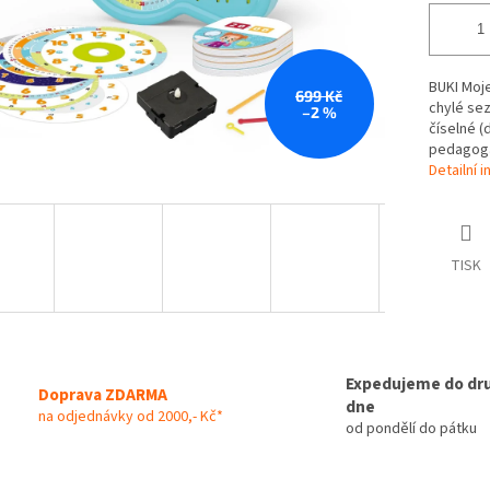
BUKI Moje
699 Kč
chylé sez
–2 %
číselné (
pedagoga
Detailní 
TISK
Expedujeme do dr
Doprava ZDARMA
dne
na odjednávky od 2000,- Kč*
od pondělí do pátku