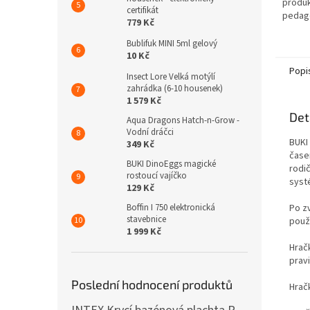
produk
certifikát
pedago
779 Kč
názorn
se dět
Bublifuk MINI 5ml gelový
matema
10 Kč
Popi
Insect Lore Velká motýlí
zahrádka (6-10 housenek)
1 579 Kč
Det
Aqua Dragons Hatch-n-Grow -
Vodní dráčci
BUKI
349 Kč
časem
BUKI DinoEggs magické
rodi
rostoucí vajíčko
syst
129 Kč
Po zv
Boffin I 750 elektronická
stavebnice
použí
1 999 Kč
Hrač
pravi
Poslední hodnocení produktů
Hračk