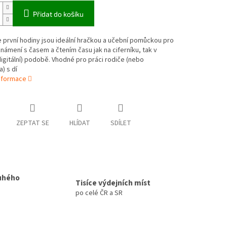
Přidat do košíku
 první hodiny jsou ideální hračkou a učební pomůckou pro
námení s časem a čtením času jak na ciferníku, tak v
digitální) podobě. Vhodné pro práci rodiče (nebo
) s dí
informace
ZEPTAT SE
HLÍDAT
SDÍLET
uhého
Tisíce výdejních míst
po celé ČR a SR