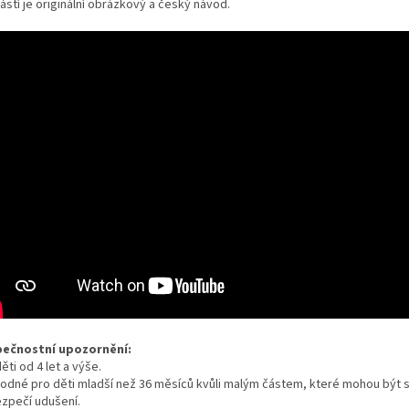
stí je originální obrázkový a český návod.
ečnostní upozornění:
ěti od 4 let a výše.
odné pro děti mladší než 36 měsíců kvůli malým částem, které mohou být s
zpečí udušení.