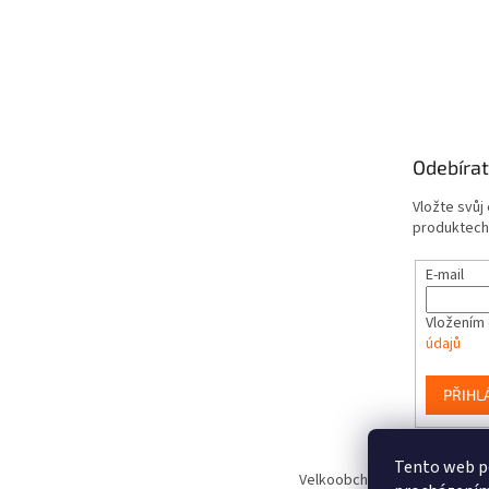
Odebírat
Vložte svůj
produktech
E-mail
Vložením 
údajů
PŘIHL
Tento web po
Velkoobchod hraček www.Smart