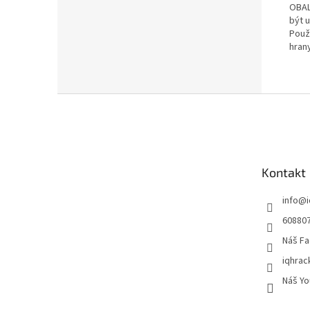
OBAL
být 
Použ
hrany
Z
á
p
a
t
Kontakt
í
info
@
60880
Náš Fa
iqhrac
Náš Yo