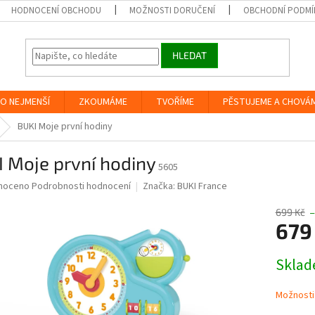
HODNOCENÍ OBCHODU
MOŽNOSTI DORUČENÍ
OBCHODNÍ PODMÍ
HLEDAT
O NEJMENŠÍ
ZKOUMÁME
TVOŘÍME
PĚSTUJEME A CHOVÁ
BUKI Moje první hodiny
 Moje první hodiny
5605
né
noceno
Podrobnosti hodnocení
Značka:
BUKI France
ní
u
699 Kč
–
679
Měrná
Skla
cena:
ek.
Možnosti