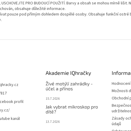
 USCHOVEJTE PRO BUDOUCÍ POUŽITÍ. Barvy a obsah se mohou mírně lišit. 
uchován, obsahuje důležité informace.
ívat pouze pod přímým dohledem dospělé osoby. Obsahuje funkční ostré 
.
Akademie IQhračky
Informa
Živé motýlí zahrádky -
Hodnocení
iqhracky.cz
účel a přínos
Možnosti d
7817
Obchodní 
15.7.2026
cebook profil
Bezpečnos
Jak vybrat mikroskop pro
ky.cz/
udržitelno
dítě?
Zásady oc
utube kanál
13.7.2026
údajů