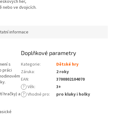
deskových her,
 nebo ve dvojicích.
et o hmotnosti 150 g,
žete vzít kamkoli s
tatní informace
Doplňkové parametry
mení s
Kategorie
:
Dětské hry
o práci
Záruka
:
2 roky
4 hodinovém
EAN
:
3700802104070
ky.
?
Věk
:
3+
tí hračky) a
?
Vhodné pro
:
pro kluky i holky
lasické