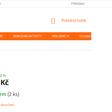
NKY
BEZPEČNOST HRAČEK A UDRŽITELNOST
Přihlášení
ZÁSADY OCHRANY OS
NÁKUPNÍ
Prázdný košík
KOŠÍK
ME
VENKOVNÍ AKTIVITY
HRAJEME SI
Ostatní
Značky
2 %
 Kč
dem
(2 ks)
 doručení