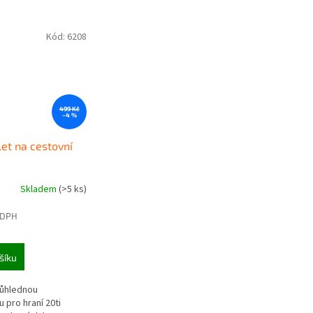
Kód:
6208
499 Kč
–4 %
let na cestovní
Skladem
(>5 ks)
 DPH
šíku
růhlednou
 pro hraní 20ti