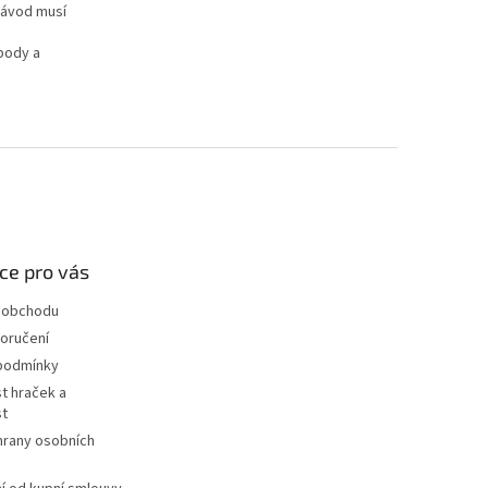
Návod musí
body a
ce pro vás
 obchodu
oručení
podmínky
t hraček a
st
hrany osobních