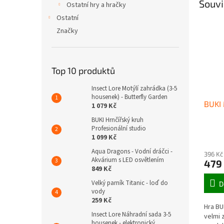
Souvi
Ostatní hry a hračky
Ostatní
Značky
Top 10 produktů
Insect Lore Motýlí zahrádka (3-5
housenek) - Butterfly Garden
BUKI
1 079 Kč
BUKI Hrnčířský kruh
Profesionální studio
1 099 Kč
Aqua Dragons - Vodní dráčci -
396 Kč
Akvárium s LED osvětlením
479
849 Kč
Velký parník Titanic - loď do
D
vody
259 Kč
Hra BU
Insect Lore Náhradní sada 3-5
velmi 
housenek - elektronický