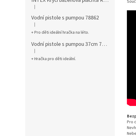
INTEX Krycí bazénová plachta Round 305cm 28030
Součá
|
Hodnocení produktu je 5 z 5 hvězdiček.
Vodní pistole s pumpou 78862
|
Hodnocení produktu je 5 z 5 hvězdiček.
+ Pro děti ideální hračka na léto.
Vodní pistole s pumpou 37cm 78961
|
Hodnocení produktu je 5 z 5 hvězdiček.
+ Hračka pro děti ideální.
Bezp
Pro d
Nevh
Nebe