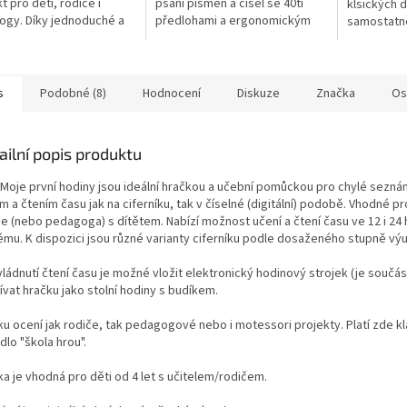
t pro děti, rodiče i
psaní písmen a čísel se 40ti
klsických 
gy. Díky jednoduché a
předlohami a ergonomickým
samostatně
é hře s žetony na váze
perem. Elektronický tablet s
Lehký tabl
i naučí základní
dotykovým perem umožňuje...
který si mů
tické...
sebou a...
s
Podobné (8)
Hodnocení
Diskuze
Značka
Os
ailní popis produktu
 Moje první hodiny jsou ideální hračkou a učební pomůckou pro chylé sezná
 a čtením času jak na ciferníku, tak v číselné (digitální) podobě. Vhodné pr
če (nebo pedagoga) s dítětem. Nabízí možnost učení a čtení času ve 12 i 2
ému. K dispozici jsou různé varianty ciferníku podle dosaženého stupně výu
ládnutí čtení času je možné vložit elektronický hodinový strojek (je součás
vat hračku jako stolní hodiny s budíkem.
ku ocení jak rodiče, tak pedagogové nebo i motessori projekty. Platí zde k
dlo "škola hrou".
a je vhodná pro děti od 4 let s učitelem/rodičem.