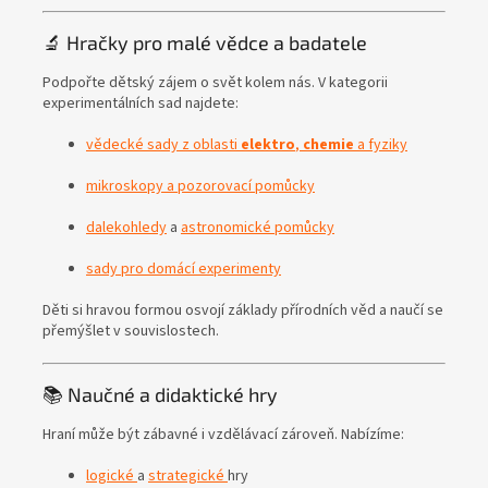
🔬 Hračky pro malé vědce a badatele
Podpořte dětský zájem o svět kolem nás. V kategorii
experimentálních sad najdete:
vědecké sady z oblasti
elektro
,
chemie
a fyziky
mikroskopy a pozorovací pomůcky
dalekohledy
a
astronomické pomůcky
sady pro domácí experimenty
Děti si hravou formou osvojí základy přírodních věd a naučí se
přemýšlet v souvislostech.
📚 Naučné a didaktické hry
Hraní může být zábavné i vzdělávací zároveň. Nabízíme:
logické
a
strategické
hry