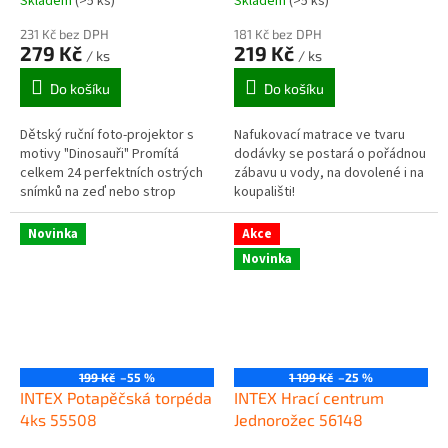
Skladem
(>5 ks)
Skladem
(>5 ks)
231 Kč bez DPH
181 Kč bez DPH
279 Kč
219 Kč
/ ks
/ ks
Do košíku
Do košíku
Dětský ruční foto-projektor s
Nafukovací matrace ve tvaru
motivy "Dinosauři" Promítá
dodávky se postará o pořádnou
celkem 24 perfektních ostrých
zábavu u vody, na dovolené i na
snímků na zeď nebo strop
koupališti!
pokojíčku.
Novinka
Akce
Novinka
199 Kč
–55 %
1 199 Kč
–25 %
INTEX Potapěčská torpéda
INTEX Hrací centrum
4ks 55508
Jednorožec 56148