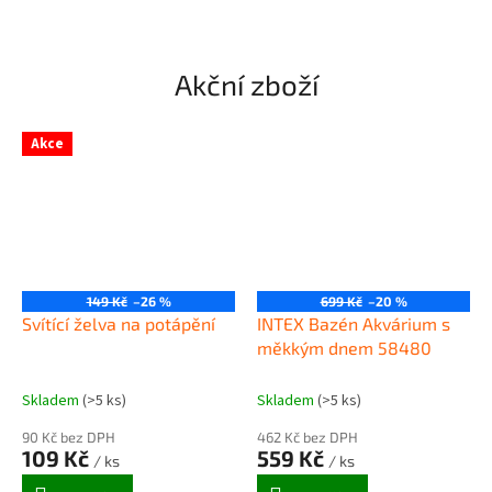
zvukovou a obrazovou
hračku chtějí sestavit.
signalizací mohou děti snadno
Stavebnice obsahuje dvě
nalézt...
varianty, které je...
Akční zboží
Akce
149 Kč
–26 %
699 Kč
–20 %
Svítící želva na potápění
INTEX Bazén Akvárium s
měkkým dnem 58480
Skladem
(>5 ks)
Skladem
(>5 ks)
90 Kč bez DPH
462 Kč bez DPH
109 Kč
559 Kč
/ ks
/ ks