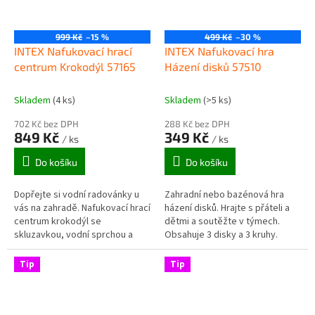
999 Kč
–15 %
499 Kč
–30 %
INTEX Nafukovací hrací
INTEX Nafukovací hra
centrum Krokodýl 57165
Házení disků 57510
Skladem
(4 ks)
Skladem
(>5 ks)
702 Kč bez DPH
288 Kč bez DPH
849 Kč
349 Kč
/ ks
/ ks
Do košíku
Do košíku
Dopřejte si vodní radovánky u
Zahradní nebo bazénová hra
vás na zahradě. Nafukovací hrací
házení disků. Hrajte s přáteli a
centrum krokodýl se
dětmi a soutěžte v týmech.
skluzavkou, vodní sprchou a
Obsahuje 3 disky a 3 kruhy.
příslušenstvím. skluzavka s
Rozměry: 178 x102 x104 cm
měkkým dojezdem nafukovací...
Nafukovací hračky a potřeby
Tip
Tip
Intex...