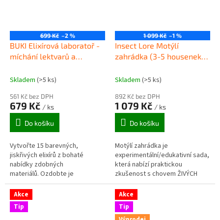
699 Kč
–2 %
1 099 Kč
–1 %
BUKI Elixírová laboratoř -
Insect Lore Motýlí
míchání lektvarů a
zahrádka (3-5 housenek) -
zdobných směsí
Butterfly Garden
Skladem
(>5 ks)
Skladem
(>5 ks)
561 Kč bez DPH
892 Kč bez DPH
679 Kč
1 079 Kč
/ ks
/ ks
Do košíku
Do košíku
Vytvořte 15 barevných,
Motýlí zahrádka je
jiskřivých elixírů z bohaté
experimentální/edukativní sada,
nabídky zdobných
která nabízí praktickou
materiálů. Ozdobte je
zkušenost s chovem ŽIVÝCH
perleťovými pigmenty,
motýlků od housenek až po
konfetami, stuhami a přívěsky.
vylíhnutí a vypuštění zpět do
Akce
Akce
přírody.
Tip
Tip
Výprodej