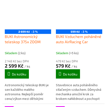
promítněte...
2 699 Kč
–3 %
599 Kč
–3 %
BUKI Astronomický
BUKI Vzduchem poháněné
teleskop 375x ZOOM
auto AirRacing Car
Skladem
(2 ks)
Skladem
(>5 ks)
2 148 Kč bez DPH
479 Kč bez DPH
2 599 Kč
579 Kč
/ ks
/ ks
Do košíku
Do košíku
Astronomický teleskop BUKI je
Stavebnice auta poháněného
sen každého malého
stlačeným vzduchem. Důmyslná
astronoma. Nejlepší poměr
mechanika umožní krok za
cena/výkon mezi dětskými
krokem nahlédnout a pochopit
teleskopy. Teleskop TS008B je
systém pohonu na stlačený