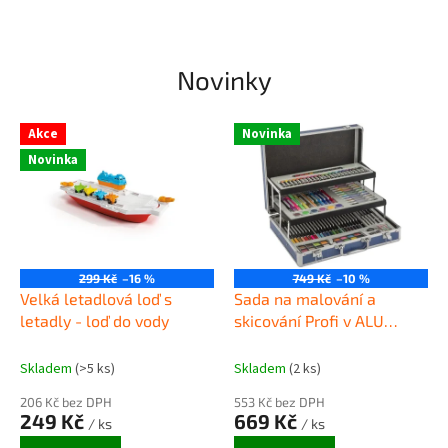
d
ý
d
Novinky
e
n
Akce
Novinka
Novinka
299 Kč
–16 %
749 Kč
–10 %
Velká letadlová loď s
Sada na malování a
letadly - loď do vody
skicování Profi v ALU
kufříku - 139ks
Skladem
(>5 ks)
Skladem
(2 ks)
206 Kč bez DPH
553 Kč bez DPH
249 Kč
669 Kč
/ ks
/ ks