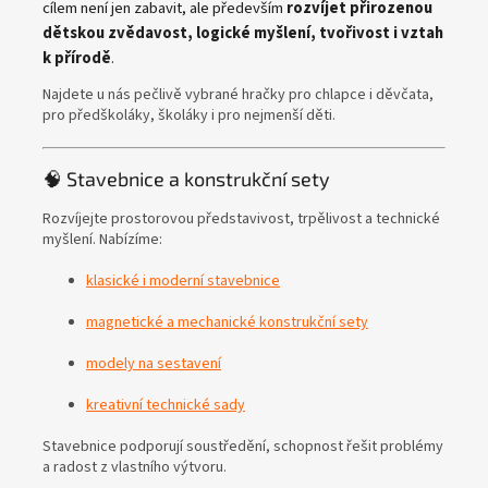
cílem není jen zabavit, ale především
rozvíjet přirozenou
T
ř
dětskou zvědavost, logické myšlení, tvořivost i vztah
e
k přírodě
.
k
l
:
Najdete u nás pečlivě vybrané hračky pro chlapce i děvčata,
pro předškoláky, školáky i pro nejmenší děti.
🧠 Stavebnice a konstrukční sety
Rozvíjejte prostorovou představivost, trpělivost a technické
myšlení. Nabízíme:
klasické i moderní stavebnice
magnetické a mechanické konstrukční sety
modely na sestavení
kreativní technické sady
Stavebnice podporují soustředění, schopnost řešit problémy
a radost z vlastního výtvoru.