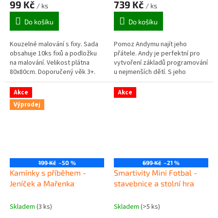
99 Kč
739 Kč
/ ks
/ ks
Do košíku
Do košíku
Kouzelné malování s fixy. Sada
Pomoz Andymu najít jeho
obsahuje 10ks fixů a podložku
přátele. Andy je perfektní pro
na malování. Velikost plátna
vytvoření základů programování
80x80cm. Doporučený věk 3+.
u nejmenších dětí. S jeho
kamarády se naučíte rozdíl mezi
levou a pravou stranou,
Akce
Akce
sekvence,...
Výprodej
199 Kč
–50 %
699 Kč
–21 %
Kamínky s příběhem -
Smartivity Mini Fotbal -
Jeníček a Mařenka
stavebnice a stolní hra
Skladem
(3 ks)
Skladem
(>5 ks)