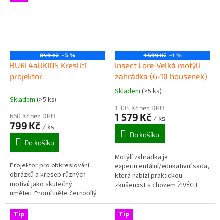
849 Kč
–5 %
1 599 Kč
–1 %
BUKI 4allKIDS Kreslící
Insect Lore Velká motýlí
projektor
zahrádka (6-10 housenek)
Skladem
(>5 ks)
Průměrné
Skladem
(>5 ks)
hodnocení
1 305 Kč bez DPH
produktu
1 579 Kč
660 Kč bez DPH
/ ks
je
799 Kč
/ ks
5,0
Do košíku
z
Do košíku
5
Motýlí zahrádka je
hvězdiček.
Projektor pro obkreslování
experimentální/edukativní sada,
obrázků a kreseb různých
která nabízí praktickou
motivů jako skutečný
zkušenost s chovem ŽIVÝCH
umělec. Promítněte černobílý
motýlků od housenek až po
obrázek na list papíru,
vylíhnutí a vypuštění zpět do
obkreslete jeho obrysy a poté
přírody.
Tip
Tip