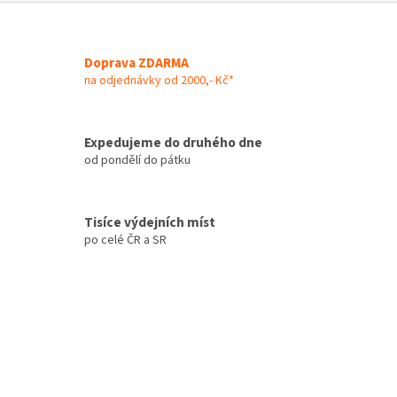
s
t
Doprava ZDARMA
z
na odjednávky od 2000,- Kč*
o
b
j
Expedujeme do druhého dne
od pondělí do pátku
e
v
o
Tisíce výdejních míst
v
po celé ČR a SR
á
n
í
k
a
ž