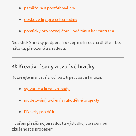
paměťové a postřehové hry
deskové hry pro celou rodinu
pomůcky pro rozvoj čtení, počítání a koncentrace
Didaktické hračky podporují rozvoj mysli i ducha dítěte – bez
nátlaku, přirozeně a s radostí.
🎨 Kreativní sady a tvořivé hračky
Rozvíjejte manuální zručnost, trpělivost a fantazii:
výtvarné a kreativní sady
modelování, tvoření a rukodělné projekty
DIY sety pro děti
Tvoření přináší nejen radost z výsledku, ale i cennou
zkušenost s procesem.