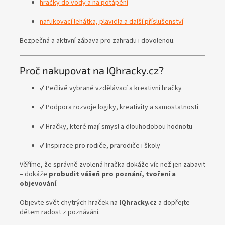
hračky do vody a na potápění
nafukovací lehátka, plavidla a další příslušenství
Bezpečná a aktivní zábava pro zahradu i dovolenou.
Proč nakupovat na IQhracky.cz?
✔️ Pečlivě vybrané vzdělávací a kreativní hračky
✔️ Podpora rozvoje logiky, kreativity a samostatnosti
✔️ Hračky, které mají smysl a dlouhodobou hodnotu
✔️ Inspirace pro rodiče, prarodiče i školy
Věříme, že správně zvolená hračka dokáže víc než jen zabavit
– dokáže
probudit vášeň pro poznání, tvoření a
objevování
.
Objevte svět chytrých hraček na
IQhracky.cz
a dopřejte
dětem radost z poznávání.