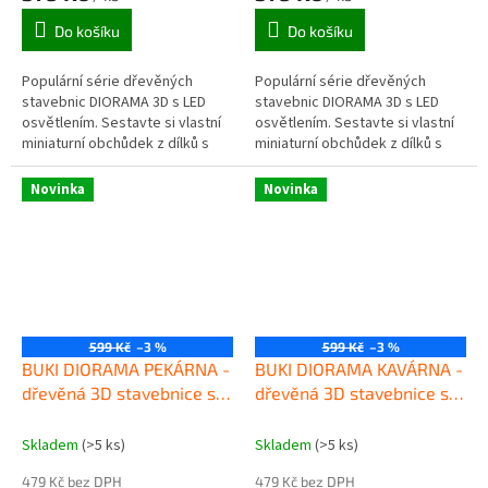
Do košíku
Do košíku
Populární série dřevěných
Populární série dřevěných
stavebnic DIORAMA 3D s LED
stavebnic DIORAMA 3D s LED
osvětlením. Sestavte si vlastní
osvětlením. Sestavte si vlastní
miniaturní obchůdek z dílků s
miniaturní obchůdek z dílků s
barevným potiskem a vytvořte
barevným potiskem a vytvořte
působivou dekoraci pokoje.
působivou dekoraci pokoje.
Novinka
Novinka
599 Kč
–3 %
599 Kč
–3 %
BUKI DIORAMA PEKÁRNA -
BUKI DIORAMA KAVÁRNA -
dřevěná 3D stavebnice s
dřevěná 3D stavebnice s
LED osvětlením
LED osvětlením
Skladem
(>5 ks)
Skladem
(>5 ks)
479 Kč bez DPH
479 Kč bez DPH