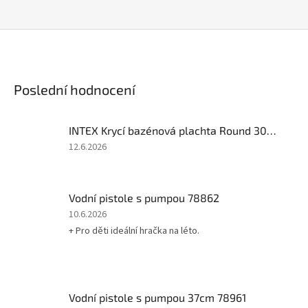
Poslední hodnocení
INTEX Krycí bazénová plachta Round 305cm 28030
Hodnocení
12.6.2026
produktu
je
5
Vodní pistole s pumpou 78862
z
5
Hodnocení
10.6.2026
hvězdiček.
produktu
+ Pro děti ideální hračka na léto.
je
5
z
5
hvězdiček.
Vodní pistole s pumpou 37cm 78961