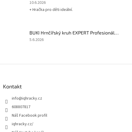
Hodnocení
10.6.2026
produktu
+ Hračka pro děti ideální.
je
5
z
5
BUKI Hrnčířský kruh EXPERT Profesionální studio
hvězdiček.
Hodnocení
5.6.2026
produktu
je
2
z
Z
5
á
hvězdiček.
p
a
Kontakt
t
info
@
iqhracky.cz
í
608807817
Náš Facebook profil
iqhracky.cz/