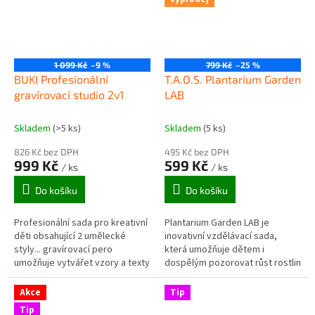
1 099 Kč
–9 %
799 Kč
–25 %
BUKI Profesionální
T.A.O.S. Plantarium Garden
gravírovací studio 2v1
LAB
Skladem
(>5 ks)
Skladem
(5 ks)
826 Kč bez DPH
495 Kč bez DPH
999 Kč
599 Kč
/ ks
/ ks
Do košíku
Do košíku
Profesionální sada pro kreativní
Plantarium Garden LAB je
děti obsahující 2 umělecké
inovativní vzdělávací sada,
styly... gravírovací pero
která umožňuje dětem i
umožňuje vytvářet vzory a texty
dospělým pozorovat růst rostlin
na kovovém povrchu a
od semínka až po dospělou
vypalovací pero umožňuje
rostlinu v průhledném barevném
Akce
Tip
tvořit...
gelu.
Tip