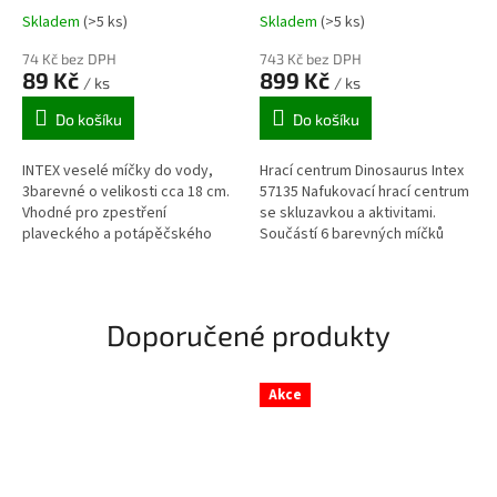
Skladem
(>5 ks)
Skladem
(>5 ks)
74 Kč bez DPH
743 Kč bez DPH
89 Kč
899 Kč
/ ks
/ ks
Do košíku
Do košíku
INTEX veselé míčky do vody,
Hrací centrum Dinosaurus Intex
3barevné o velikosti cca 18 cm.
57135 Nafukovací hrací centrum
Vhodné pro zpestření
se skluzavkou a aktivitami.
plaveckého a potápěčského
Součástí 6 barevných míčků
výcviku nebo využití v domácím
(8cm). házení míčků na koš vodní
bazénu (pod dozorem
sprcha vodní...
dospělého)....
Doporučené produkty
Akce