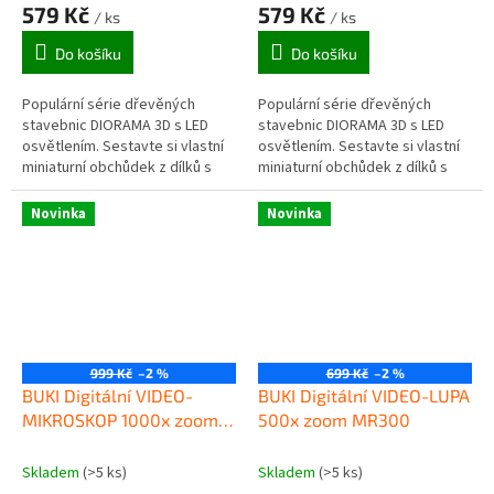
579 Kč
579 Kč
/ ks
/ ks
Do košíku
Do košíku
Populární série dřevěných
Populární série dřevěných
stavebnic DIORAMA 3D s LED
stavebnic DIORAMA 3D s LED
osvětlením. Sestavte si vlastní
osvětlením. Sestavte si vlastní
miniaturní obchůdek z dílků s
miniaturní obchůdek z dílků s
barevným potiskem a vytvořte
barevným potiskem a vytvořte
působivou dekoraci pokoje.
působivou dekoraci pokoje.
Novinka
Novinka
999 Kč
–2 %
699 Kč
–2 %
BUKI Digitální VIDEO-
BUKI Digitální VIDEO-LUPA
MIKROSKOP 1000x zoom
500x zoom MR300
MR350
Skladem
(>5 ks)
Skladem
(>5 ks)