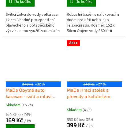
Do košíku
Do košíku
Svítící želva do vody velká cca
Robustní bazén s nafukovacím
12 cm. Vhodné pro zpestření
dnem pro děti nebo jako
plaveckého a potápěčského
relaxační spa. Rozměr: 152 x
výcviku nebo využití v domácím
56cm Objem vody 360 litrů
bazénu (pod dozorem
Nafukovací dno pro větší
dospělého).
komfort Vypouštěcí ventil
Akce
Záplata pro...
249 Kč
–32 %
549 Kč
–27 %
MaDe Obytné auto
MaDe Hrací stolek s
karavan - svítí a mluví
převody a kolotočem
česky a slovensky
Skladem
(>5 ks)
Průměrné
Skladem
(4 ks)
hodnocení
140 Kč bez DPH
produktu
169 Kč
330 Kč bez DPH
/ ks
je
399 Kč
/ ks
5,0