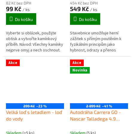
82 Kč bez DPH
454 Kč bez DPH
99 Kč
549 Kč
/ ks
/ ks
Do košíku
Do košíku
Vyberte si oblázek, použijte
Stavebnice umožňuje herní
obtisk a vytvořte kamínkový
zážitek s přímým poutěním k
příběh. Návod: Všechny kamínky
fyzikálním principům jako
nejprve omyj a nech oschnout.
hybnost, odrazy a přenos
Odstraň fólii ze zadní strany
pohybu – ideální pro pochopení
přenosové samolepky....
pohybu koulí v reálném čase.
Akce
Akce
Novinka
299 Kč
–23 %
2 899 Kč
–41 %
Velká loď s letadlem - loď
Autodráha Carrera GO -
do vody
Nascar Talladega 4.9
62582
Skladem
(>5 ks)
Skladem
(5 ks)