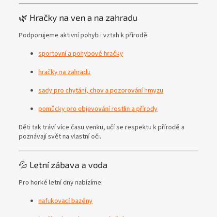
🌿 Hračky na ven a na zahradu
Podporujeme aktivní pohyb i vztah k přírodě:
sportovní a pohybové hračky
hračky na zahradu
sady pro chytání, chov a pozorování hmyzu
pomůcky pro objevování rostlin a přírody
Děti tak tráví více času venku, učí se respektu k přírodě a
poznávají svět na vlastní oči.
💦 Letní zábava a voda
Pro horké letní dny nabízíme:
nafukovací bazény