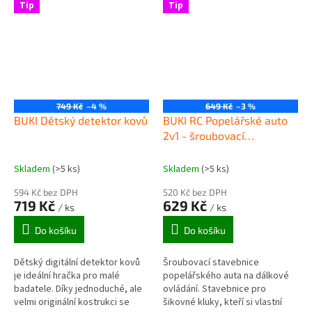
typ reflektor se zrcadlem o
vzduch.
Tip
Tip
průměru 76mm,...
749 Kč
–4 %
649 Kč
–3 %
BUKI Dětský detektor kovů
BUKI RC Popelářské auto
2v1 - šroubovací
stavebnice
Skladem
(>5 ks)
Skladem
(>5 ks)
594 Kč bez DPH
520 Kč bez DPH
719 Kč
629 Kč
/ ks
/ ks
Do košíku
Do košíku
Dětský digitální detektor kovů
Šroubovací stavebnice
je ideální hračka pro malé
popelářského auta na dálkové
badatele. Díky jednoduché, ale
ovládání. Stavebnice pro
velmi originální kostrukci se
šikovné kluky, kteří si vlastní