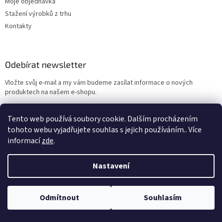
Moje objednávka
Stažení výrobků z trhu
Kontakty
Odebírat newsletter
Vložte svůj e-mail a my vám budeme zasílat informace o nových
produktech na našem e-shopu.
E-mail
Tento web používá soubory cookie. Dalším procházením
tohoto webu vyjadřujete souhlas s jejich používáním.. Více
Vložením e-mailu souhlasíte s
podmínkami ochrany osobních údajů
informací
zde
.
PŘIHLÁSIT SE
Nastavení
Odmítnout
Souhlasím
Velkoobchod hraček www.Smart-Toys.cz, distributor značek BUKI
France, Brainstorm Toys, Insect Lore, World Alive, T.A.O.S. a dalších