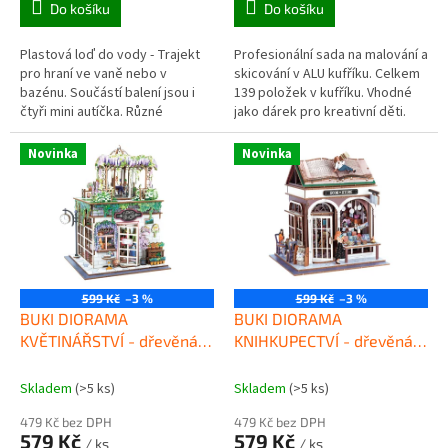
Do košíku
Do košíku
Plastová loď do vody - Trajekt
Profesionální sada na malování a
pro hraní ve vaně nebo v
skicování v ALU kufříku. Celkem
bazénu. Součástí balení jsou i
139 položek v kufříku. Vhodné
čtyři mini autíčka. Různé
jako dárek pro kreativní děti.
barevné provedení. Délka
parníku 39cm
Novinka
Novinka
599 Kč
–3 %
599 Kč
–3 %
BUKI DIORAMA
BUKI DIORAMA
KVĚTINÁŘSTVÍ - dřevěná
KNIHKUPECTVÍ - dřevěná
3D stavebnice s LED
3D stavebnice s LED
osvětlením
osvětlením
Skladem
(>5 ks)
Skladem
(>5 ks)
479 Kč bez DPH
479 Kč bez DPH
579 Kč
579 Kč
/ ks
/ ks