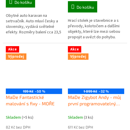
Do košíku
z
Do košíku
5
Obytné auto karavan na
hvězdiček.
Hrací stolek je stavebnice a s
setrvačník. Auto mluví česky a
převody, kolotočem a dalšími
slovensky, vydává světelné
objekty, které lze mezi sebou
efekty. Rozměry balení cca 23,5
propojit a uvézt do pohybu.
x 13 x 9,5 cm. Měřítko 1:32.
Hračka rozvíjí kreativitu a
Napájení na 3xAG13 baterie....
motorické schopnosti vašeho...
Akce
Akce
Výprodej
Výprodej
199 Kč
–50 %
1 099 Kč
–32 %
MaDe Fantastické
MaDe Zigybot Andy - můj
malování s fixy - MOŘE
první programovatelný
robot
Skladem
(>5 ks)
Skladem
(3 ks)
82 Kč bez DPH
611 Kč bez DPH