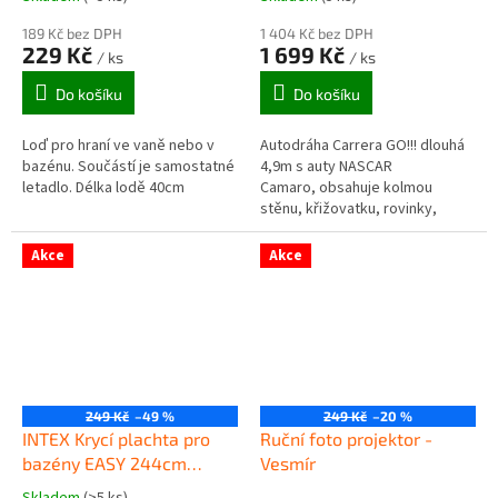
189 Kč bez DPH
1 404 Kč bez DPH
229 Kč
1 699 Kč
/ ks
/ ks
Do košíku
Do košíku
Loď pro hraní ve vaně nebo v
Autodráha Carrera GO!!! dlouhá
bazénu. Součástí je samostatné
4,9m s auty NASCAR
letadlo. Délka lodě 40cm
Camaro, obsahuje kolmou
stěnu, křižovatku, rovinky,
zatáčky, díl s počítadlem kol a
další díly. Můžete...
Akce
Akce
249 Kč
–49 %
249 Kč
–20 %
INTEX Krycí plachta pro
Ruční foto projektor -
bazény EASY 244cm
Vesmír
28020
Skladem
(>5 ks)