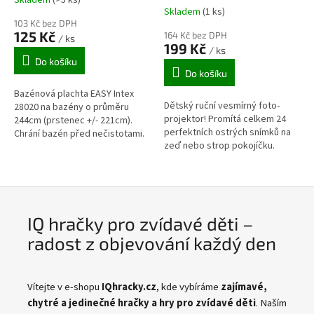
Průměrné
Skladem
(1 ks)
hodnocení
103 Kč bez DPH
produktu
125 Kč
164 Kč bez DPH
/ ks
je
199 Kč
/ ks
5,0
Do košíku
z
Do košíku
5
Bazénová plachta EASY Intex
hvězdiček.
Dětský ruční vesmírný foto-
28020 na bazény o průměru
projektor! Promítá celkem 24
244cm (prstenec +/- 221cm).
perfektních ostrých snímků na
Chrání bazén před nečistotami.
zeď nebo strop pokojíčku.
Odolná proti UV záření. Plachta
Snímky jsou na třech výměnných
se přetahuje přes límec bazénu
minidiscích po 8mi a pochází z...
a...
IQ hračky pro zvídavé děti –
radost z objevování každý den
C
h
Vítejte v e-shopu
IQhracky.cz
, kde vybíráme
zajímavé,
a
t
chytré a jedinečné hračky a hry pro zvídavé děti
. Naším
G
P