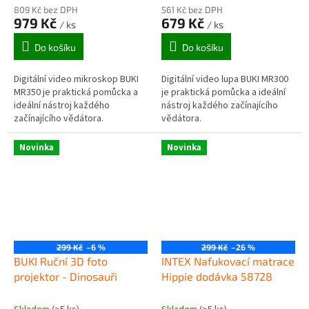
809 Kč bez DPH
561 Kč bez DPH
979 Kč
679 Kč
/ ks
/ ks
Do košíku
Do košíku
Digitální video mikroskop BUKI
Digitální video lupa BUKI MR300
MR350 je praktická pomůcka a
je praktická pomůcka a ideální
ideální nástroj každého
nástroj každého začínajícího
začínajícího vědátora.
vědátora.
Novinka
Novinka
299 Kč
–6 %
299 Kč
–26 %
BUKI Ruční 3D foto
INTEX Nafukovací matrace
projektor - Dinosauři
Hippie dodávka 58728