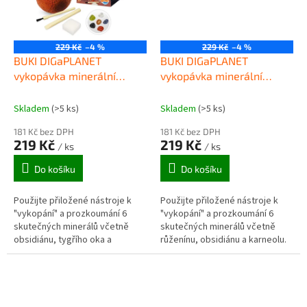
229 Kč
–4 %
229 Kč
–4 %
BUKI DIGaPLANET
BUKI DIGaPLANET
vykopávka minerální
vykopávka minerální
kameny MARS
kameny MĚSÍC
Skladem
(>5 ks)
Skladem
(>5 ks)
181 Kč bez DPH
181 Kč bez DPH
219 Kč
219 Kč
/ ks
/ ks
Do košíku
Do košíku
Použijte přiložené nástroje k
Použijte přiložené nástroje k
"vykopání" a prozkoumání 6
"vykopání" a prozkoumání 6
skutečných minerálů včetně
skutečných minerálů včetně
obsidiánu, tygřího oka a
růženínu, obsidiánu a karneolu.
červeného jaspisu.