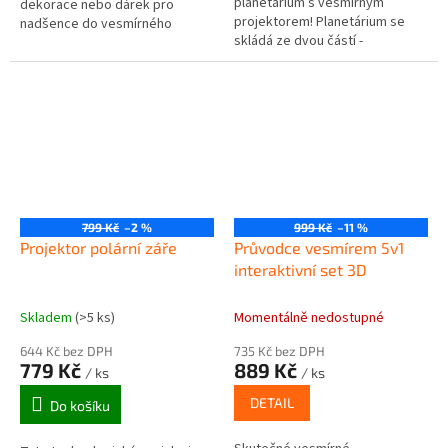
planetárium s vesmírným
dekorace nebo dárek pro
projektorem! Planetárium se
nadšence do vesmírného
skládá ze dvou částí -
programu. Startovací rampa
planetárium a vesmírný
umožňuje zavřít raketu do
projektor. Obě části jsou na
úkrytu. Kromě rakety a...
sobě nezávislé a pomocí...
799 Kč
–2 %
999 Kč
–11 %
Projektor polární záře
Průvodce vesmírem 5v1
interaktivní set 3D
Skladem
(>5 ks)
Momentálně nedostupné
644 Kč bez DPH
735 Kč bez DPH
779 Kč
889 Kč
/ ks
/ ks
DETAIL
Do košíku