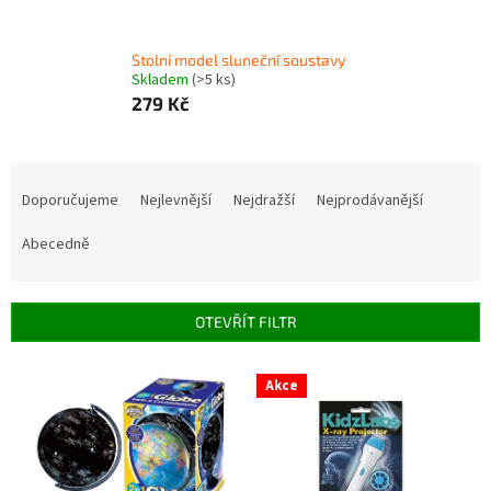
Stolní model sluneční soustavy
Skladem
(>5 ks)
279 Kč
Ř
a
Doporučujeme
Nejlevnější
Nejdražší
Nejprodávanější
z
e
Abecedně
n
í
p
OTEVŘÍT FILTR
r
o
V
Akce
d
ý
u
p
k
i
t
s
ů