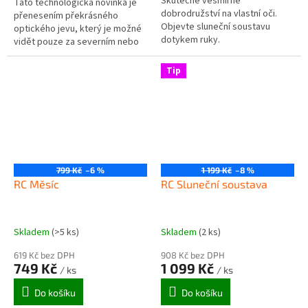
Skutečné vesmírné
Tato technologická novinka je
dobrodružství na vlastní oči.
přenesením překrásného
Objevte sluneční soustavu
optického jevu, který je možné
dotykem ruky.
vidět pouze za severním nebo
jižním polárním kruhem. Formou
nočního světla a pomocí...
Tip
799 Kč
–6 %
1 199 Kč
–8 %
RC Měsíc
RC Sluneční soustava
Skladem
(>5 ks)
Skladem
(2 ks)
619 Kč bez DPH
908 Kč bez DPH
749 Kč
1 099 Kč
/ ks
/ ks
Do košíku
Do košíku