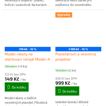
nebeských objektů - planet,
dekorace nebo dárek pro
hvězd i souhvězdí. Na kartách
nadšence do vesmírného
najdete kvízovou otázku,
programu. Provedení kov/plast.
názornou ilustraci, základní
Otevíratelné nákladové dveře
Výprodej
informace a...
raketoplánu....
179 Kč
–16 %
1 199 Kč
–16 %
Model rakety na
Planetárium a vesmírný
startovací rampě Model-A
projektor
Skladem
(>5 ks)
Průměrné
Skladem
(1 ks)
hodnocení
123 Kč bez DPH
produktu
149 Kč
826 Kč bez DPH
/ ks
je
999 Kč
/ ks
3,0
Do košíku
z
Do košíku
5
Model rakety a dalších
hvězdiček.
Unikátní domácí dětské
vesmírných plavidel. Působivá