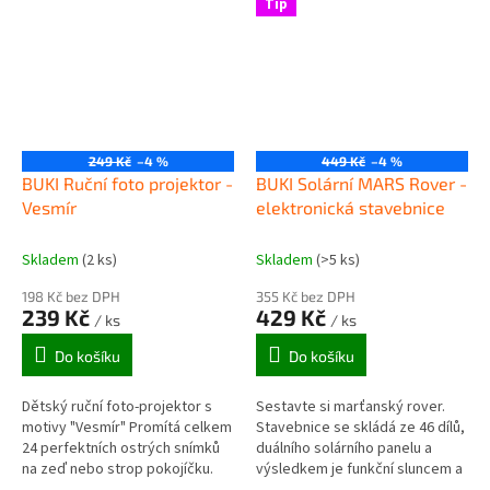
Tip
249 Kč
–4 %
449 Kč
–4 %
BUKI Ruční foto projektor -
BUKI Solární MARS Rover -
Vesmír
elektronická stavebnice
Skladem
(2 ks)
Skladem
(>5 ks)
198 Kč bez DPH
355 Kč bez DPH
239 Kč
429 Kč
/ ks
/ ks
Do košíku
Do košíku
Dětský ruční foto-projektor s
Sestavte si marťanský rover.
motivy "Vesmír" Promítá celkem
Stavebnice se skládá ze 46 dílů,
24 perfektních ostrých snímků
duálního solárního panelu a
na zeď nebo strop pokojíčku.
výsledkem je funkční sluncem a