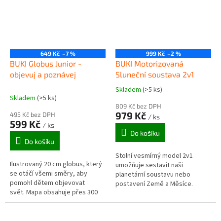
649 Kč
–7 %
999 Kč
–2 %
BUKI Globus Junior -
BUKI Motorizovaná
objevuj a poznávej
Sluneční soustava 2v1
Skladem
(>5 ks)
Průměrné
Skladem
(>5 ks)
hodnocení
809 Kč bez DPH
produktu
979 Kč
495 Kč bez DPH
/ ks
je
599 Kč
/ ks
5,0
Do košíku
z
Do košíku
5
Stolní vesmírný model 2v1
hvězdiček.
Ilustrovaný 20 cm globus, který
umožňuje sestavit naši
se otáčí všemi směry, aby
planetární soustavu nebo
pomohl dětem objevovat
postavení Země a Měsíce.
svět. Mapa obsahuje přes 300
Jedná se o důmyslnou
kreseb: zvířata, památky,
stavebnici, kde pomocí
sporty, kulinářské pokrmy a
soustavy převodů získáme
další.