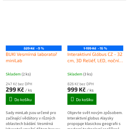
Snímky jsou na třech výměnných
motorem poháněné průzkumné
minidiscích po 8mi. Na...
vozítko MARS Rover.
329 Kč
–9 %
1 199 Kč
–16 %
BUKI Vesmírná laboratoř
Interaktivní Glóbus CZ - 32
miniLab
cm, 3D Reliéf, LED, noční
země AG-3215
Skladem
(2 ks)
Skladem
(3 ks)
247 Kč bez DPH
826 Kč bez DPH
299 Kč
999 Kč
/ ks
/ ks
Do košíku
Do košíku
Sady miniLab jsou určené pro
Objevte svět novým způsobem.
začínající vědátory v různých
Interaktivní globus Alaysky
oblastech bádání. Vesmírná
propojuje klasickou geografii s