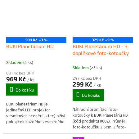
věrný...
999 Kč
–3 %
329 Kč
–9 %
BUKI Planetárium HD
BUKI Planetárium HD - 3
doplňkové foto-kotoučky
Skladem
(5 ks)
Průměrné
Skladem
(>5 ks)
hodnocení
801 Kč bez DPH
produktu
969 Kč
247 Kč bez DPH
/ ks
je
299 Kč
/ ks
4,0
Do košíku
z
Do košíku
5
BUKI planetárium HD je
hvězdiček.
Náhradní promítací foto-
jedinečný LED projektor
kotoučky k BUKI Planetáriu HD
vesmírných scenérií, který oživí
(kód produktu 8002). Průměr
pokojíček každého vesmírného
foto-kotoučku 3,5cm. 3 foto-
nadšence. Projektor má snadné
kotoučky obsahují: - Měsíc a
použití, stačí vložit baterie a...
jeho fáze - pohled na Zemi s...