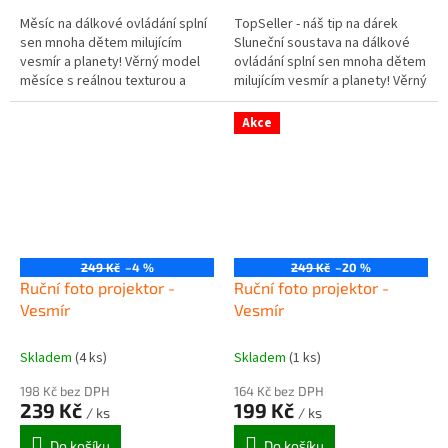
Měsíc na dálkové ovládání splní
TopSeller - náš tip na dárek
sen mnoha dětem milujícím
Sluneční soustava na dálkové
vesmír a planety! Věrný model
ovládání splní sen mnoha dětem
měsíce s reálnou texturou a
milujícím vesmír a planety! Věrný
plastickým povrchem. Pomocí
model sluneční soustavy s
dálkového ovládání lze...
rotujícími planetami,...
Akce
249 Kč
–4 %
249 Kč
–20 %
Ruční foto projektor -
Ruční foto projektor -
Vesmír
Vesmír
Skladem
(4 ks)
Skladem
(1 ks)
198 Kč bez DPH
164 Kč bez DPH
239 Kč
199 Kč
/ ks
/ ks
Do košíku
Do košíku