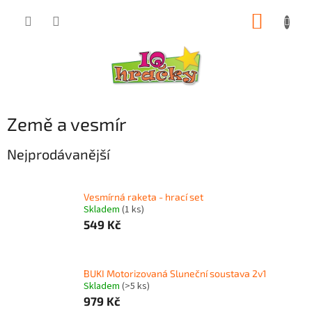
Přejít
NÁKUP
na
obsah
KOŠÍK
Země a vesmír
Nejprodávanější
Vesmírná raketa - hrací set
Skladem
(1 ks)
549 Kč
BUKI Motorizovaná Sluneční soustava 2v1
Skladem
(>5 ks)
979 Kč