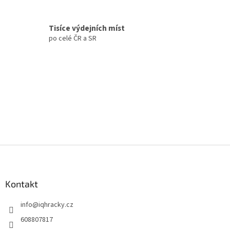
v
ý
p
Tisíce výdejních míst
i
po celé ČR a SR
s
u
Z
á
p
a
Kontakt
t
info
@
iqhracky.cz
í
608807817