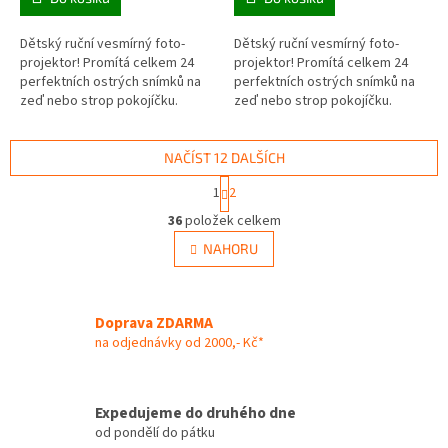
Dětský ruční vesmírný foto-
Dětský ruční vesmírný foto-
projektor! Promítá celkem 24
projektor! Promítá celkem 24
perfektních ostrých snímků na
perfektních ostrých snímků na
zeď nebo strop pokojíčku.
zeď nebo strop pokojíčku.
Snímky jsou na třech výměnných
Snímky jsou na třech výměnných
minidiscích po 8mi a pochází z
minidiscích po 8mi a pochází z...
NASA.
NAČÍST 12 DALŠÍCH
S
1
2
t
O
r
36
položek celkem
v
á
l
NAHORU
n
á
k
d
o
v
a
á
Doprava ZDARMA
c
n
í
na odjednávky od 2000,- Kč*
í
p
r
v
Expedujeme do druhého dne
k
od pondělí do pátku
y