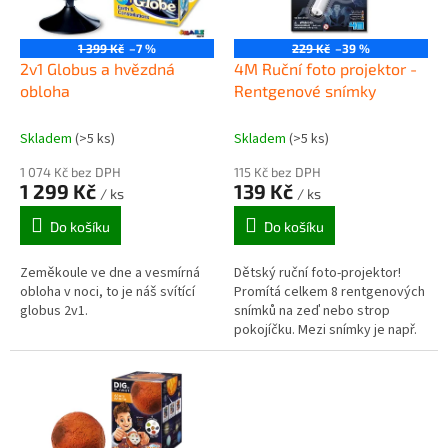
p
r
o
1 399 Kč
–7 %
229 Kč
–39 %
d
2v1 Globus a hvězdná
4M Ruční foto projektor -
u
obloha
Rentgenové snímky
k
t
Skladem
(>5 ks)
Skladem
(>5 ks)
ů
1 074 Kč bez DPH
115 Kč bez DPH
1 299 Kč
139 Kč
/ ks
/ ks
Do košíku
Do košíku
Zeměkoule ve dne a vesmírná
Dětský ruční foto-projektor!
obloha v noci, to je náš svítící
Promítá celkem 8 rentgenových
globus 2v1.
snímků na zeď nebo strop
pokojíčku. Mezi snímky je např.
lebka, pánev, mozek, srdce a
další části lidského těla....