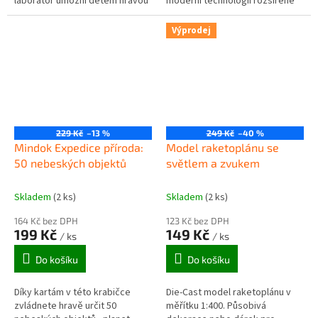
laboratoř umožní dětem hravou
moderní technologií rozšířené
formou proniknout do
reality a přináší zábavné i hlubší
některých tajů vesmíru a naší
poznání planety Země...
Výprodej
sluneční...
229 Kč
–13 %
249 Kč
–40 %
Mindok Expedice příroda:
Model raketoplánu se
50 nebeských objektů
světlem a zvukem
Skladem
(2 ks)
Skladem
(2 ks)
164 Kč bez DPH
123 Kč bez DPH
199 Kč
149 Kč
/ ks
/ ks
Do košíku
Do košíku
Díky kartám v této krabičce
Die-Cast model raketoplánu v
zvládnete hravě určit 50
měřítku 1:400. Působivá