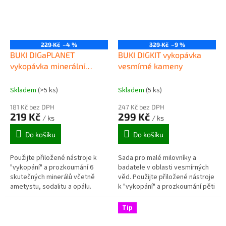
229 Kč
–4 %
329 Kč
–9 %
BUKI DIGaPLANET
BUKI DIGKIT vykopávka
vykopávka minerální
vesmírné kameny
kameny ZEMĚ
Skladem
(>5 ks)
Skladem
(5 ks)
181 Kč bez DPH
247 Kč bez DPH
219 Kč
299 Kč
/ ks
/ ks
Do košíku
Do košíku
Použijte přiložené nástroje k
Sada pro malé milovníky a
"vykopání" a prozkoumání 6
badatele v oblasti vesmírných
skutečných minerálů včetně
věd. Použijte přiložené nástroje
ametystu, sodalitu a opálu.
k "vykopání" a prozkoumání pěti
vesmírných kamenů a dvou
insignií vesmírných misí. Z...
Tip