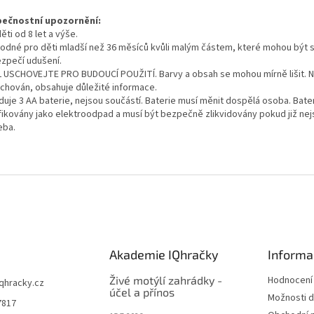
ečnostní upozornění:
ěti od 8 let a výše.
odné pro děti mladší než 36 měsíců kvůli malým částem, které mohou být s
zpečí udušení.
 USCHOVEJTE PRO BUDOUCÍ POUŽITÍ. Barvy a obsah se mohou mírně lišit. 
uchován, obsahuje důležité informace.
duje 3 AA baterie, nejsou součástí. Baterie musí měnit dospělá osoba. Bater
ifikovány jako elektroodpad a musí být bezpečně zlikvidovány pokud již ne
eba.
Akademie IQhračky
Informa
Živé motýlí zahrádky -
Hodnocení
iqhracky.cz
účel a přínos
Možnosti d
7817