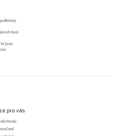
polknuty.
Návod musí
ie jsou
jsou
ce pro vás
 obchodu
oručení