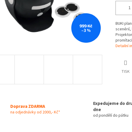
BUKI plan
999 Kč
scenérií,
–3 %
Projektor
promítací
Detailní 
TISK
Expedujeme do dr
Doprava ZDARMA
dne
na odjednávky od 2000,- Kč*
od pondělí do pátku