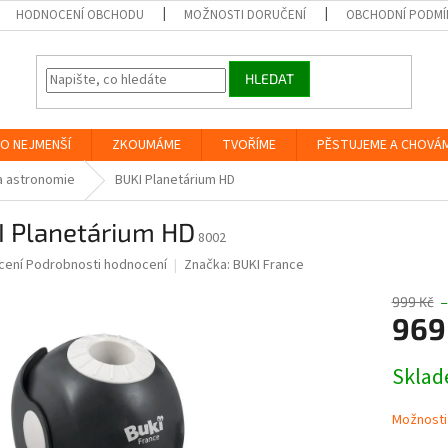
HODNOCENÍ OBCHODU
MOŽNOSTI DORUČENÍ
OBCHODNÍ PODMÍ
HLEDAT
O NEJMENŠÍ
ZKOUMÁME
TVOŘÍME
PĚSTUJEME A CHOVÁ
a astronomie
BUKI Planetárium HD
I Planetárium HD
8002
né
cení
Podrobnosti hodnocení
Značka:
BUKI France
ní
u
999 Kč
–
969
Měrná
Skla
cena:
ek.
Možnosti