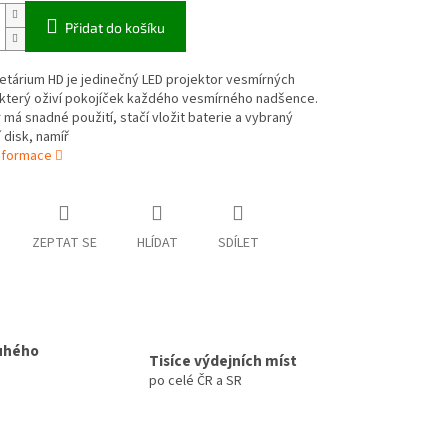
Přidat do košíku
etárium HD je jedinečný LED projektor vesmírných
 který oživí pokojíček každého vesmírného nadšence.
 má snadné použití, stačí vložit baterie a vybraný
 disk, namíř
informace
ZEPTAT SE
HLÍDAT
SDÍLET
uhého
Tisíce výdejních míst
po celé ČR a SR