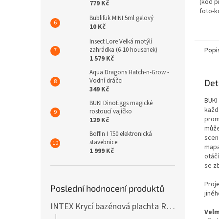
(kód p
779 Kč
foto-k
Bublifuk MINI 5ml gelový
kotouč
10 Kč
jeho fá
Insect Lore Velká motýlí
Popi
zahrádka (6-10 housenek)
1 579 Kč
Aqua Dragons Hatch-n-Grow -
Vodní dráčci
Det
349 Kč
BUKI 
BUKI DinoEggs magické
každ
rostoucí vajíčko
prom
129 Kč
může 
Boffin I 750 elektronická
scen
stavebnice
mapa
1 999 Kč
otáč
se zb
Proj
Poslední hodnocení produktů
jinéh
INTEX Krycí bazénová plachta Round 305cm 28030
Velm
|