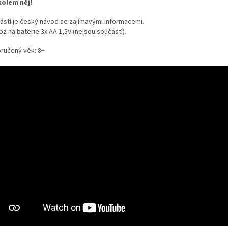
kolem něj!
ástí je český návod se zajímavými informacemi.
z na baterie 3x AA 1,5V (nejsou součástí).
ručený věk: 8+