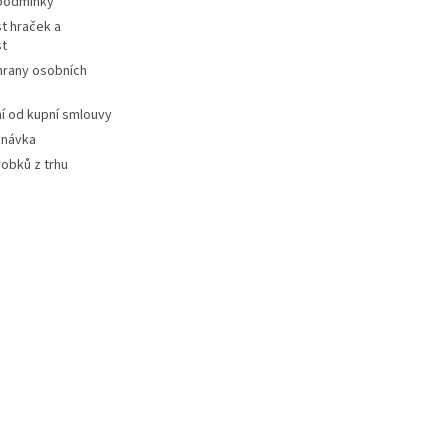
podmínky
t hraček a
st
hrany osobních
 od kupní smlouvy
dnávka
robků z trhu