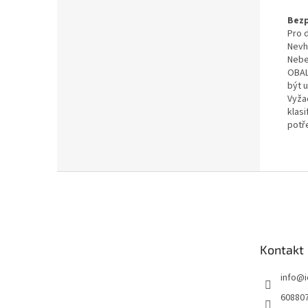
Bezp
Pro d
Nevh
Nebe
OBAL
být 
Vyža
klas
potř
Z
á
p
a
t
Kontakt
í
info
@
60880