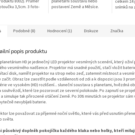
roduktu 8002). Průměr
planetární soustavu nebo
celkem 24 
otoučku 3,5cm. 3 foto-
postavení Země a Měsíce.
snímků na 
ky obsahují: - Měsíc a
Jedná se o důmyslnou
pokojíčku. 
ze - pohled na Zemi s...
stavebnici, kde pomocí
výměnných 
soustavy převodů získáme
Na...
věrný...
s
Podobné (8)
Hodnocení (1)
Diskuze
Značka
ailní popis produktu
planetárium HD je jedinečný LED projektor vesmírných scenérií, který oživí
ého vesmírného nadšence. Projektor má snadné použití, stačí vložit bateri
ítací disk, namířit projektor na strop nebo zeď, zatemnit místnost a vesmí
začít. Obraz lze zaostřit podle vzdálenosti od zdi a k dispozici jsou 3 prom
érie ve vysokém (HD) rozlišení... sluneční soustava s planetami, hvězdná o
 souhvězdí, které lze pozorovat ze severní polokoule. Po zapnutí se proj
í a simuluje tak přirozené otáčení Země. Po 30ti minutách se projektor sám
ytečně nevybíjeli baterie.
ektor lze považovat za příjemné noční světlo, které vás před usnutím přen
o světa.
i působivý doplněk pokojíčku každého kluka nebo holky, kteří milují