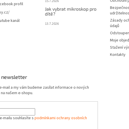
Obchodní 
15.7.2026
cebook profil
Bezpečnos
Jak vybrat mikroskop pro
ky.cz/
udržitelno
dítě?
Zásady oc
utube kanál
13.7.2026
údajů
Odstoupení
Moje obje
Stažení vý
Kontakty
 newsletter
 e-mail a my vám budeme zasílat informace o nových
 na našem e-shopu.
e-mailu souhlasíte s
podmínkami ochrany osobních