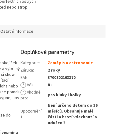
perfektních ostrých
zeď nebo strop
Snímky jsou na třech
minidiscích po 8mi.
Ostatní informace
Doplňkové parametry
 pokojíček
Kategorie
:
Zeměpis a astronomie
e a vybraný
Záruka
:
2 roky
rná show
EAN
:
3700802103370
ítací
?
Věk
:
8+
bloha nebo
ekce pomalu
?
Vhodné
pro kluky i holky
 vypne, aby
pro
:
Není určeno dětem do 36
Upozornění
měsíců. Obsahuje malé
ese do
1
:
části a hrozí vdechnutí a
udušení!
 vesmír a