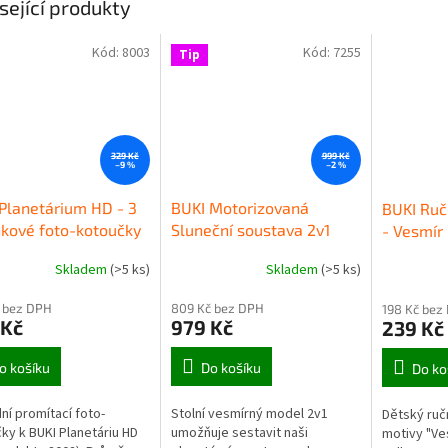
sející produkty
Kód:
8003
Kód:
7255
Tip
329 Kč
999 Kč
–9 %
–2 %
Planetárium HD - 3
BUKI Motorizovaná
BUKI Ručn
kové foto-kotoučky
Sluneční soustava 2v1
- Vesmír
Skladem
(>5 ks)
Skladem
(>5 ks)
Průměrné
hodnocení
 bez DPH
809 Kč bez DPH
198 Kč bez
produktu
 Kč
979 Kč
239 Kč
je
5,0
z
o košíku
Do košíku
Do ko
5
hvězdiček.
ní promítací foto-
Stolní vesmírný model 2v1
Dětský ručn
ky k BUKI Planetáriu HD
umožňuje sestavit naši
motivy "Ve