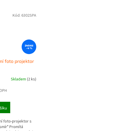
Kód:
6302SPA
249 Kč
–4 %
í foto projektor
Skladem
(2 ks)
 DPH
šíku
í foto-projektor s
smír" Promítá