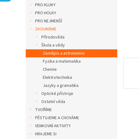
n
PRO KLUKY
e
PRO HOLKY
l
PRO NEJMENŠÍ
ZKOUMÁME
Přírodověda
Škola a vědy
Zeměpis a astronomie
Fyzika a matematika
Chemie
Elektrotechnika
Jazyky a gramatika
Optické přístroje
Ostatní věda
TVOŘÍME
PĚSTUJEME A CHOVÁME
VENKOVNÍ AKTIVITY
HRAJEME SI