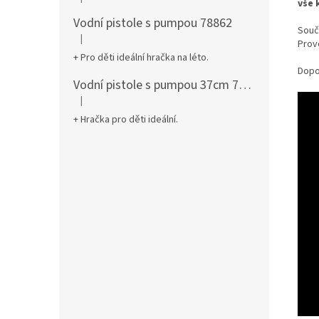
Hodnocení produktu je 5 z 5 hvězdiček.
vše 
Vodní pistole s pumpou 78862
Souč
|
Hodnocení produktu je 5 z 5 hvězdiček.
Provo
+ Pro děti ideální hračka na léto.
Dopo
Vodní pistole s pumpou 37cm 78961
|
Hodnocení produktu je 5 z 5 hvězdiček.
+ Hračka pro děti ideální.