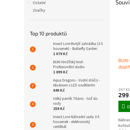
Souvi
Ostatní
Značky
Top 10 produktů
Insect Lore Motýlí zahrádka (3-5
housenek) - Butterfly Garden
1 079 Kč
BUKI 
BUKI Hrnčířský kruh
doplň
Profesionální studio
1 099 Kč
Aqua Dragons - Vodní dráčci -
Akvárium s LED osvětlením
247 Kč
849 Kč
299
Velký parník Titanic - loď do
vody
D
259 Kč
Insect Lore Náhradní sada 3-5
Náhrad
housenek - elektronický
kotouč
certifikát