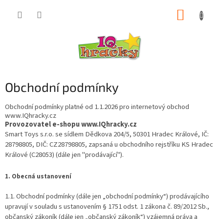
Přejít
NÁKUP
na
obsah
KOŠÍK
Obchodní podmínky
Obchodní podmínky platné od 1.1.2026 pro internetový obchod
www.IQhracky.cz
Provozovatel e-shopu www.IQhracky.cz
Smart Toys s.r.o. se sídlem Dědkova 204/5, 50301 Hradec Králové, IČ:
28798805, DIČ: CZ28798805, zapsaná u obchodního rejstříku KS Hradec
Králové (C28053) (dále jen "prodávající").
1. Obecná ustanovení
1.1. Obchodní podmínky (dále jen „obchodní podmínky“) prodávajícího
upravují v souladu s ustanovením § 1751 odst. 1 zákona č. 89/2012 Sb.,
občanský zákoník (dále jen „občanský zákoník“) vzájemná práva a