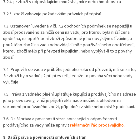
7.2.4. je zboží v odpovídajícím množství, míře nebo hmotnosti a
7.2.5. zboží vyhovuje požadavkům právních předpisů.
7.3. Ustanovení uvedená v čl. 7.2 obchodních podmínek se nepoužijí u
zboží prodávaného za nižší cenu na vadu, pro kterou byla nižší cena
ujednána, na opotřebení zboží způsobené jeho obvyklým užíváním, u
použitého zboží na vadu odpovídající míře používání nebo opotřebení,
kterou zboží mělo při převzetí kupujícím, nebo vyplývá-li to z povahy
zboží.
7.4. Projeví-li se vada v průběhu jednoho roku od převzetí, má se za to,
že zboží bylo vadné již při převzetí, ledaže to povaha věci nebo vady
vylučuje.
7.5. Práva z vadného plnění uplatňuje kupující u prodávajícího na adrese
jeho provozovny, v níž je přijetí reklamace možné s ohledem na
sortiment prodávaného zboží, případně i v sídle nebo místě podnikání.
7.6. Další práva a povinnosti stran související s odpovědností
prodávajícího za vady může upravit
reklamační řád prodávajícího
.
8. Další práva a povinnosti smluvních stran