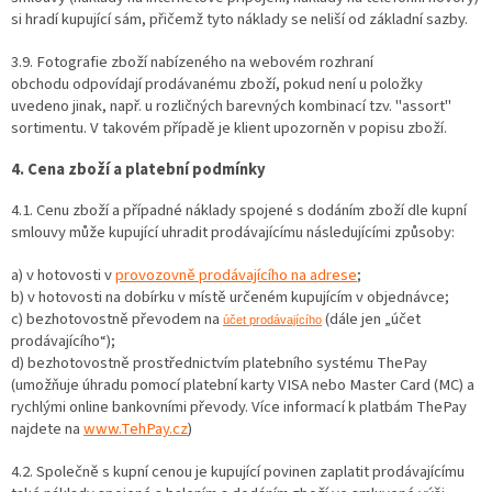
si hradí kupující sám, přičemž tyto náklady se neliší od základní sazby.
3.9. Fotografie zboží nabízeného na webovém rozhraní
obchodu odpovídají prodávanému zboží, pokud není u položky
uvedeno jinak, např. u rozličných barevných kombinací tzv. "assort"
sortimentu. V takovém případě je klient upozorněn v popisu zboží.
4. Cena zboží a platební podmínky
4.1. Cenu zboží a případné náklady spojené s dodáním zboží dle kupní
smlouvy může kupující uhradit prodávajícímu následujícími způsoby:
a) v hotovosti v
provozovně prodávajícího na adrese
;
b) v hotovosti na dobírku v místě určeném kupujícím v objednávce;
c) bezhotovostně převodem na
(dále jen „účet
účet prodávajícího
prodávajícího“);
d) bezhotovostně prostřednictvím platebního systému ThePay
(umožňuje úhradu pomocí platební karty VISA nebo Master Card (MC) a
rychlými online bankovními převody. Více informací k platbám ThePay
najdete na
www.TehPay.cz
)
4.2. Společně s kupní cenou je kupující povinen zaplatit prodávajícímu