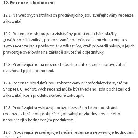
12. Recenze a hodnocení
12.1. Na webových stránkách prodávajícího jsou zveřejňovány recenze
zákazníků.
12.2. Recenze e-shopu jsou získávány prostřednictvím služby
„Ověřeno zákazníky“, provozované společností Heureka Group a.s.
Tyto recenze jsou poskytovány zákazníky, kteří provedli nákup, a jejich
pravost je ověřována na základě skutečné objednávky.
12.3. Prodávající nemá možnost obsah těchto recenzí upravovat ani
ovlivňovat jejich hodnocení.
12.4. Recenze produktů jsou zobrazovány prostřednictvím systému
Shoptet. U jednotlivých recenzí může být uvedeno, zda pocházejí od
zákazníků, kteří produkt skutečně zakoupili.
12.5. Prodávající si vyhrazuje právo nezveřejnit nebo odstranit
recenze, které jsou protiprávní, obsahují nevhodný obsah nebo
nesouvisejí s hodnoceným produktem.
12.6. Prodávající nezveřejňuje falešné recenze a neovlivňuje hodnocení