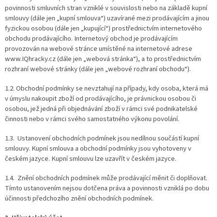
povinnosti smluvních stran vzniklé v souvislosti nebo na základě kupní
smlouvy (dále jen „kupní smlouva“) uzavírané mezi prodávajícím a jinou
fyzickou osobou (dále jen „kupující“) prostřednictvím internetového
obchodu prodávajícího. Internetový obchod je prodávajícím
provozován na webové stránce umístěné na internetové adrese
www.IQhracky.cz (dále jen „webová stránka“), a to prostřednictvím
rozhraní webové stránky (dále jen „webové rozhraní obchodu“).
1.2. Obchodní podmínky se nevztahují na případy, kdy osoba, která má
v úmyslu nakoupit zboží od prodávajícího, je právnickou osobou či
osobou, jež jedná při objednávání zboží v rámci své podnikatelské
činnosti nebo v rámci svého samostatného výkonu povolání.
1.3. Ustanovení obchodních podmínek jsou nedílnou součástí kupní
smlouvy. Kupní smlouva a obchodní podmínky jsou vyhotoveny v
českém jazyce. Kupní smlouvu lze uzavřít v českém jazyce.
1.4. Znění obchodních podmínek může prodávající měnit či doplňovat.
Tímto ustanovením nejsou dotčena práva a povinnosti vzniklá po dobu
účinnosti předchozího znění obchodních podmínek.