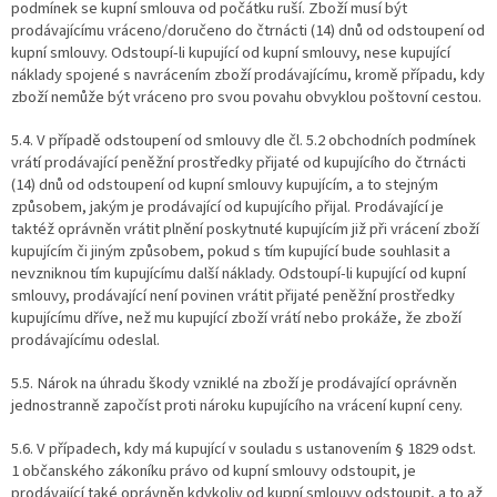
podmínek se kupní smlouva od počátku ruší. Zboží musí být
prodávajícímu vráceno/doručeno do čtrnácti (14) dnů od odstoupení od
kupní smlouvy. Odstoupí-li kupující od kupní smlouvy, nese kupující
náklady spojené s navrácením zboží prodávajícímu, kromě případu, kdy
zboží nemůže být vráceno pro svou povahu obvyklou poštovní cestou.
5.4. V případě odstoupení od smlouvy dle čl. 5.2 obchodních podmínek
vrátí prodávající peněžní prostředky přijaté od kupujícího do čtrnácti
(14) dnů od odstoupení od kupní smlouvy kupujícím, a to stejným
způsobem, jakým je prodávající od kupujícího přijal. Prodávající je
taktéž oprávněn vrátit plnění poskytnuté kupujícím již při vrácení zboží
kupujícím či jiným způsobem, pokud s tím kupující bude souhlasit a
nevzniknou tím kupujícímu další náklady. Odstoupí-li kupující od kupní
smlouvy, prodávající není povinen vrátit přijaté peněžní prostředky
kupujícímu dříve, než mu kupující zboží vrátí nebo prokáže, že zboží
prodávajícímu odeslal.
5.5. Nárok na úhradu škody vzniklé na zboží je prodávající oprávněn
jednostranně započíst proti nároku kupujícího na vrácení kupní ceny.
5.6. V případech, kdy má kupující v souladu s ustanovením § 1829 odst.
1 občanského zákoníku právo od kupní smlouvy odstoupit, je
prodávající také oprávněn kdykoliv od kupní smlouvy odstoupit, a to až