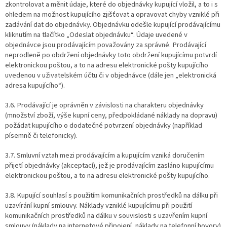
zkontrolovat a měnit údaje, které do objednávky kupující vložil, a to i s
ohledem na možnost kupujícího zjišťovat a opravovat chyby vzniklé při
zadávání dat do objednávky. Objednávku odešle kupující prodávajícímu
kliknutím na tlačítko „Odeslat objednávku“. Údaje uvedené v
objednávce jsou prodávajícím považovány za správné. Prodávající
neprodleně po obdržení objednávky toto obdržení kupujícímu potvrdí
elektronickou poštou, a to na adresu elektronické pošty kupujícího
uvedenou v uživatelském účtu či v objednávce (dále jen „elektronická
adresa kupujícího“).
3.6. Prodávající je oprávněn v závislosti na charakteru objednávky
(množství zboží, výše kupní ceny, předpokládané náklady na dopravu)
požádat kupujícího o dodatečné potvrzení objednávky (například
písemně či telefonicky).
3.7. Smluvní vztah mezi prodávajícím a kupujícím vzniká doručením
přijetí objednávky (akceptací), jež je prodávajícím zasláno kupujícímu
elektronickou poštou, a to na adresu elektronické pošty kupujícího.
3.8. Kupující souhlasí s použitím komunikačních prostředků na dálku při
uzavírání kupní smlouvy. Náklady vzniklé kupujícímu při použití
komunikačních prostředků na dálku v souvislosti s uzavřením kupní
smlouvy (náklady na internetové připojení, náklady na telefonní hovory)