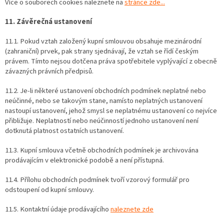
Více o souborech cookies naleznete na
stránce zde...
11. Závěrečná ustanovení
11.1. Pokud vztah založený kupní smlouvou obsahuje mezinárodní
(zahraniční) prvek, pak strany sjednávají, že vztah se řídí českým
právem. Tímto nejsou dotčena práva spotřebitele vyplývající z obecně
závazných právních předpisů.
11.2. Je-li některé ustanovení obchodních podmínek neplatné nebo
neúčinné, nebo se takovým stane, namísto neplatných ustanovení
nastoupí ustanovení, jehož smysl se neplatnému ustanovení co nejvíce
přibližuje. Neplatností nebo neúčinností jednoho ustanovení není
dotknutá platnost ostatních ustanovení.
11.3. Kupní smlouva včetně obchodních podmínek je archivována
prodávajícím v elektronické podobě a není přístupná.
11.4. Přílohu obchodních podmínek tvoří vzorový formulář pro
odstoupení od kupní smlouvy.
11.5. Kontaktní údaje prodávajícího
naleznete zde