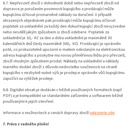
6.7. Nepřevzetí zboží v dohodnuté době nebo nepřevzetí zboží od
dopravce je porušením povinnosti kupujícího a prodávající může
kupujícímu účtovat promarněné náklady na doručení. V případě
uhrazených objednávek pak prodávající může kupujícímu účtovat
poplatek za uskladnění za každý den dokud kupující zboží nevyzvedne
nebo nesdělí jakým způsobem si zboží odebere. Poplatek za
uskladnění je 10,- Kč za den a doba uskladnění je maximálně 30
kalendářních dnů (tedy maximálně 300,- Kč). Prodávající je oprávněn
poté, co prokazatelně upozorní e-mailem odeslaným na elektronickou
adresu kupujícího a poskytne mu novou přiměřenou lhůtu pro převzetí,
zboží vhodným způsobem prodat. Náklady na uskladnění a náklady
marného dodání zboží z důvodu nedostatku součinnosti na straně
kupujícího v nezbytně nutné výši je prodejce oprávněn vůči kupujícímu
započíst na výtěžek prodeje.
6.8. Digitální obsah je dodáván v běžně používaných formátech (např.
PDF) a je kompatibilní se standardními zařízeními a softwarem běžně
používanými k jejich otevření.
Informace o možnostech a cenách dopravy zboží
naleznete zde
7. Práva z vadného plnění