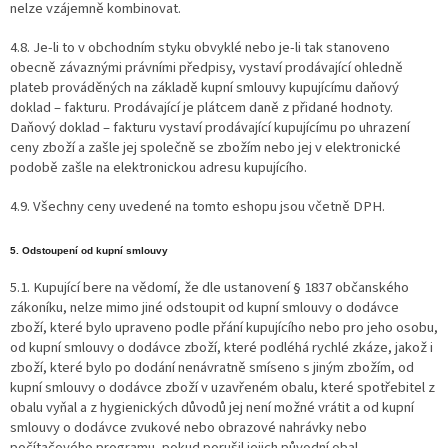
nelze vzájemně kombinovat.
4.8. Je-li to v obchodním styku obvyklé nebo je-li tak stanoveno
obecně závaznými právními předpisy, vystaví prodávající ohledně
plateb prováděných na základě kupní smlouvy kupujícímu daňový
doklad – fakturu. Prodávající je plátcem daně z přidané hodnoty.
Daňový doklad – fakturu vystaví prodávající kupujícímu po uhrazení
ceny zboží a zašle jej společně se zbožím nebo jej v elektronické
podobě zašle na elektronickou adresu kupujícího.
4.9. Všechny ceny uvedené na tomto eshopu jsou včetně DPH.
5. Odstoupení od kupní smlouvy
5.1. Kupující bere na vědomí, že dle ustanovení § 1837 občanského
zákoníku, nelze mimo jiné odstoupit od kupní smlouvy o dodávce
zboží, které bylo upraveno podle přání kupujícího nebo pro jeho osobu,
od kupní smlouvy o dodávce zboží, které podléhá rychlé zkáze, jakož i
zboží, které bylo po dodání nenávratně smíseno s jiným zbožím, od
kupní smlouvy o dodávce zboží v uzavřeném obalu, které spotřebitel z
obalu vyňal a z hygienických důvodů jej není možné vrátit a od kupní
smlouvy o dodávce zvukové nebo obrazové nahrávky nebo
počítačového programu, pokud porušil jejich původní obal.