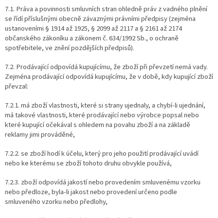
7.1. Práva a povinnosti smluvních stran ohledně práv z vadného plnění
se řídí příslušnými obecně závaznými právními předpisy (zejména
ustanoveními § 1914 až 1925, § 2099 až 2117 a § 2161 až 2174
občanského zákoníku a zákonem č. 634/1992 Sb., o ochraně
spotřebitele, ve znění pozdějších předpisů).
7.2. Prodávající odpovídá kupujícímu, že zboží při převzetí nemá vady.
Zejména prodávající odpovídá kupujícímu, že v době, kdy kupující zboží
převzal:
7.2.1. má zboží vlastnosti, které si strany ujednaly, a chybí-li ujednání,
má takové vlastnosti, které prodávající nebo výrobce popsal nebo
které kupující očekával s ohledem na povahu zboží a na základě
reklamy jimi prováděné,
7.2.2. se zboží hodí k účelu, který pro jeho použití prodávající uvádí
nebo ke kterému se zboží tohoto druhu obvykle používá,
7.2.3. zboží odpovídá jakostí nebo provedením smluvenému vzorku
nebo předloze, byla-li jakost nebo provedení určeno podle
smluveného vzorku nebo předlohy,