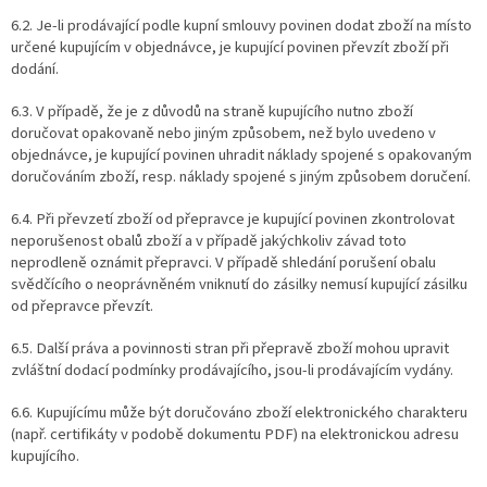
6.2. Je-li prodávající podle kupní smlouvy povinen dodat zboží na místo
určené kupujícím v objednávce, je kupující povinen převzít zboží při
dodání.
6.3. V případě, že je z důvodů na straně kupujícího nutno zboží
doručovat opakovaně nebo jiným způsobem, než bylo uvedeno v
objednávce, je kupující povinen uhradit náklady spojené s opakovaným
doručováním zboží, resp. náklady spojené s jiným způsobem doručení.
6.4. Při převzetí zboží od přepravce je kupující povinen zkontrolovat
neporušenost obalů zboží a v případě jakýchkoliv závad toto
neprodleně oznámit přepravci. V případě shledání porušení obalu
svědčícího o neoprávněném vniknutí do zásilky nemusí kupující zásilku
od přepravce převzít.
6.5. Další práva a povinnosti stran při přepravě zboží mohou upravit
zvláštní dodací podmínky prodávajícího, jsou-li prodávajícím vydány.
6.6. Kupujícímu může být doručováno zboží elektronického charakteru
(např. certifikáty v podobě dokumentu PDF) na elektronickou adresu
kupujícího.