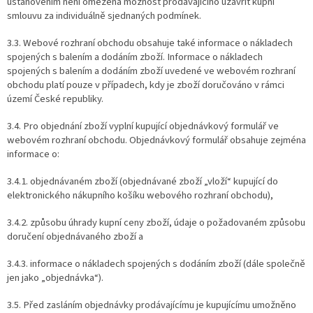
ustanovením není omezena možnost prodávajícího uzavřít kupní
smlouvu za individuálně sjednaných podmínek.
3.3. Webové rozhraní obchodu obsahuje také informace o nákladech
spojených s balením a dodáním zboží. Informace o nákladech
spojených s balením a dodáním zboží uvedené ve webovém rozhraní
obchodu platí pouze v případech, kdy je zboží doručováno v rámci
území České republiky.
3.4. Pro objednání zboží vyplní kupující objednávkový formulář ve
webovém rozhraní obchodu. Objednávkový formulář obsahuje zejména
informace o:
3.4.1. objednávaném zboží (objednávané zboží „vloží“ kupující do
elektronického nákupního košíku webového rozhraní obchodu),
3.4.2. způsobu úhrady kupní ceny zboží, údaje o požadovaném způsobu
doručení objednávaného zboží a
3.4.3. informace o nákladech spojených s dodáním zboží (dále společně
jen jako „objednávka“).
3.5. Před zasláním objednávky prodávajícímu je kupujícímu umožněno