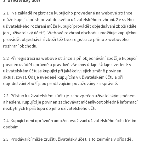
2. Uživatelský účet
2.1. Na základě registrace kupujícího provedené na webové stránce
může kupující přistupovat do svého uživatelského rozhraní. Ze svého
uživatelského rozhraní může kupující provádět objednávání zboží (dále
jen „uživatelský účet“). Webové rozhraní obchodu umožňuje kupujícímu
provádět objednávání zboží též bez registrace přímo z webového
rozhraní obchodu.
2.2. Při registraci na webové stránce a při objednávání zboží je kupující
povinen uvádět správně a pravdivě všechny údaje. Údaje uvedené v
uživatelském účtu je kupující při jakékoliv jejich změně povinen
aktualizovat. Údaje uvedené kupujícím v uživatelském účtu a při
objednávání zboží jsou prodávajícím považovány za správné.
2.3. Přístup k uživatelskému účtu je zabezpečen uživatelským jménem
a heslem. Kupující je povinen zachovávat mlčenlivost ohledně informací
nezbytných k přístupu do jeho uživatelského účtu.
2.4. Kupující není oprávněn umožnit využívání uživatelského účtu třetím
osobám.
2.5. Prodávající může zrušit uživatelský účet, a to zejména v případě,