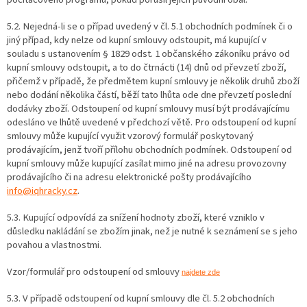
5.2. Nejedná-li se o případ uvedený v čl. 5.1 obchodních podmínek či o
jiný případ, kdy nelze od kupní smlouvy odstoupit, má kupující v
souladu s ustanovením § 1829 odst. 1 občanského zákoníku právo od
kupní smlouvy odstoupit, a to do čtrnácti (14) dnů od převzetí zboží,
přičemž v případě, že předmětem kupní smlouvy je několik druhů zboží
nebo dodání několika částí, běží tato lhůta ode dne převzetí poslední
dodávky zboží. Odstoupení od kupní smlouvy musí být prodávajícímu
odesláno ve lhůtě uvedené v předchozí větě. Pro odstoupení od kupní
smlouvy může kupující využit vzorový formulář poskytovaný
prodávajícím, jenž tvoří přílohu obchodních podmínek. Odstoupení od
kupní smlouvy může kupující zasílat mimo jiné na adresu provozovny
prodávajícího či na adresu elektronické pošty prodávajícího
info@iqhracky.cz
.
5.3. Kupující odpovídá za snížení hodnoty zboží, které vzniklo v
důsledku nakládání se zbožím jinak, než je nutné k seznámení se s jeho
povahou a vlastnostmi.
Vzor/formulář pro odstoupení od smlouvy
najdete zde
5.3. V případě odstoupení od kupní smlouvy dle čl. 5.2 obchodních