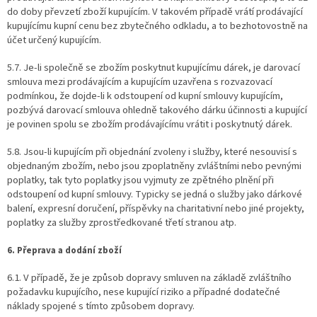
do doby převzetí zboží kupujícím. V takovém případě vrátí prodávající
kupujícímu kupní cenu bez zbytečného odkladu, a to bezhotovostně na
účet určený kupujícím.
5.7. Je-li společně se zbožím poskytnut kupujícímu dárek, je darovací
smlouva mezi prodávajícím a kupujícím uzavřena s rozvazovací
podmínkou, že dojde-li k odstoupení od kupní smlouvy kupujícím,
pozbývá darovací smlouva ohledně takového dárku účinnosti a kupující
je povinen spolu se zbožím prodávajícímu vrátit i poskytnutý dárek.
5.8. Jsou-li kupujícím při objednání zvoleny i služby, které nesouvisí s
objednaným zbožím, nebo jsou zpoplatněny zvláštními nebo pevnými
poplatky, tak tyto poplatky jsou vyjmuty ze zpětného plnění při
odstoupení od kupní smlouvy. Typicky se jedná o služby jako dárkové
balení, expresní doručení, příspěvky na charitativní nebo jiné projekty,
poplatky za služby zprostředkované třetí stranou atp.
6. Přeprava a dodání zboží
6.1. V případě, že je způsob dopravy smluven na základě zvláštního
požadavku kupujícího, nese kupující riziko a případné dodatečné
náklady spojené s tímto způsobem dopravy.