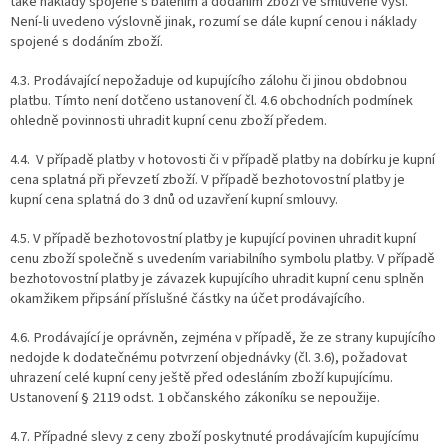
také náklady spojené s balením a dodáním zboží ve smluvené výši.
Není-li uvedeno výslovně jinak, rozumí se dále kupní cenou i náklady
spojené s dodáním zboží.
4.3. Prodávající nepožaduje od kupujícího zálohu či jinou obdobnou
platbu. Tímto není dotčeno ustanovení čl. 4.6 obchodních podmínek
ohledně povinnosti uhradit kupní cenu zboží předem.
4.4. V případě platby v hotovosti či v případě platby na dobírku je kupní
cena splatná při převzetí zboží. V případě bezhotovostní platby je
kupní cena splatná do 3 dnů od uzavření kupní smlouvy.
4.5. V případě bezhotovostní platby je kupující povinen uhradit kupní
cenu zboží společně s uvedením variabilního symbolu platby. V případě
bezhotovostní platby je závazek kupujícího uhradit kupní cenu splněn
okamžikem připsání příslušné částky na účet prodávajícího.
4.6. Prodávající je oprávněn, zejména v případě, že ze strany kupujícího
nedojde k dodatečnému potvrzení objednávky (čl. 3.6), požadovat
uhrazení celé kupní ceny ještě před odesláním zboží kupujícímu.
Ustanovení § 2119 odst. 1 občanského zákoníku se nepoužije.
4.7. Případné slevy z ceny zboží poskytnuté prodávajícím kupujícímu