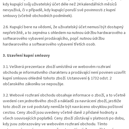
kdy kupující svůj uživatelský účet déle než 24 kalendářních měsíců
nevyužívá, či v případě, kdy kupující poruší své povinnosti z kupní
smlouvy (včetně obchodních podmínek).
2.6. Kupující bere na vědomí, že uživatelský účet nemusí být dostupný
nepřetržitě, a to zejména s ohledem na nutnou údržbu hardwarového a
softwarového vybavení prodávajícího, popř. nutnou údržbu
hardwarového a softwarového vybavení třetích osob.
3. Uzavření kupní smlouvy
3.1. Veškerá prezentace zboží umístěná ve webovém rozhraní
obchodu je informativního charakteru a prodávající není povinen uzavřít
kupní smlouvu ohledně tohoto zboží. Ustanovení § 1732 odst. 2
občanského zákoníku se nepoužije.
3.2. Webové rozhraní obchodu obsahuje informace o zboží, a to včetně
uvedení cen jednotlivého zboží a nákladů za navrácení zboží, jestliže
toto zboží ze své podstaty nemůže být navráceno obvyklou poštovní
cestou. Ceny zboží jsou uvedeny včetně daně z přidané hodnoty a
všech souvisejících poplatků. Ceny zboží zůstávají v platnosti po dobu,
kdy jsou zobrazovány ve webovém rozhraní obchodu. Tímto