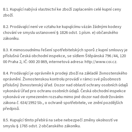
8.1. Kupující nabývá vlastnictví ke zboží zaplacením celé kupní ceny
zboží.
8.2. Prodávající není ve vztahu ke kupujícímu vázán žádnými kodexy
chování ve smyslu ustanovení § 1826 odst. 1 písm. e) občanského
zákoníku.
8.3. K mimosoudnímu řešení spotřebitelských sporů z kupní smlouvy je
příslušná Česká obchodní inspekce, se sídlem Štěpánská 796 /44, 120
00 Praha 2, IČ: 000 20 869, internetová adresa: http://www.coi.cz.
8.4. Prodávající je oprávněn k prodeji zboží na základě živnostenského
oprávnění. Živnostenskou kontrolu provádí v rámci své působnosti
příslušný živnostenský úřad. Dozor nad oblastí ochrany osobních údajů
vykonává Úřad pro ochranu osobních údajů. Česká obchodní inspekce
vykonává ve vymezeném rozsahu mimo jiné dozor nad dodržováním
zákona č. 634/1992 Sb., o ochraně spotřebitele, ve znění pozdějších
předpisů.
8.5. Kupující tímto přebírá na sebe nebezpečí změny okolností ve
smyslu § 1765 odst. 2 občanského zákoníku.