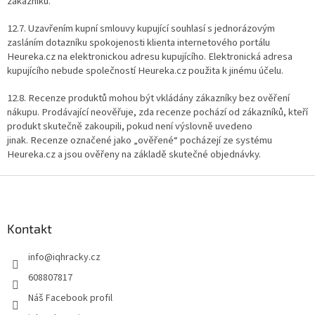
zákazníků.
12.7. Uzavřením kupní smlouvy kupující souhlasí s jednorázovým
zasláním dotazníku spokojenosti klienta internetového portálu
Heureka.cz na elektronickou adresu kupujícího. Elektronická adresa
kupujícího nebude společností Heureka.cz použita k jinému účelu.
12.8.
Recenze produktů mohou být vkládány zákazníky bez ověření
nákupu. Prodávající neověřuje, zda recenze pochází od zákazníků, kteří
produkt skutečně zakoupili, pokud není výslovně uvedeno
jinak.
Recenze označené jako „ověřené“ pocházejí ze systému
Heureka.cz a jsou ověřeny na základě skutečné objednávky.
Z
á
p
a
Kontakt
t
info
@
iqhracky.cz
í
608807817
Náš Facebook profil