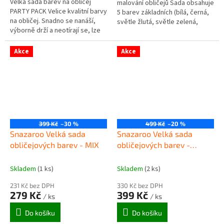
Velká sada barev na obličej
malování obličejů Sada obsahuje
PARTY PACK Velice kvalitní barvy
5 barev základních (bílá, černá,
na obličej. Snadno se nanáší,
světle žlutá, světle zelená,
výborně drží a neotírají se, lze
růžová metalickou stříbrnou a
je snadno omývat. Splňují
dvě třpytivé barvy vše...
nejvyšší kosmetické...
Akce
Akce
399 Kč
–30 %
499 Kč
–20 %
Snazaroo Velká sada
Snazaroo Velká sada
obličejových barev - MIX
obličejových barev -
Tlapková patrola Marshall
a Liberty
Skladem
(1 ks)
Skladem
(2 ks)
231 Kč bez DPH
330 Kč bez DPH
279 Kč
399 Kč
/ ks
/ ks
Do košíku
Do košíku