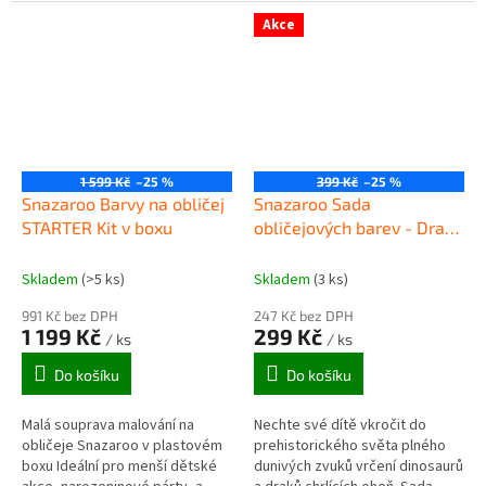
dětské akce, karnevaly a mnoho
dalších...
Akce
1 599 Kč
–25 %
399 Kč
–25 %
Snazaroo Barvy na obličej
Snazaroo Sada
STARTER Kit v boxu
obličejových barev - Drak,
Dino
Skladem
(>5 ks)
Skladem
(3 ks)
991 Kč bez DPH
247 Kč bez DPH
1 199 Kč
299 Kč
/ ks
/ ks
Do košíku
Do košíku
Malá souprava malování na
Nechte své dítě vkročit do
obličeje Snazaroo v plastovém
prehistorického světa plného
boxu Ideální pro menší dětské
dunivých zvuků vrčení dinosaurů