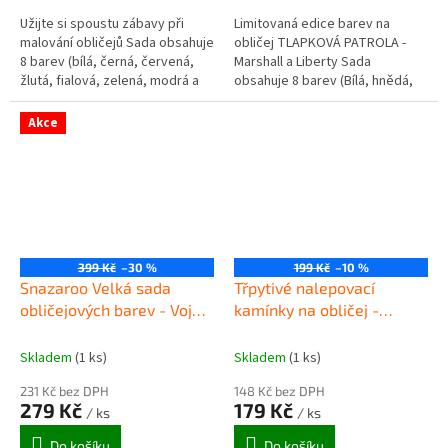
Užijte si spoustu zábavy při
Limitovaná edice barev na
malování obličejů Sada obsahuje
obličej TLAPKOVÁ PATROLA -
8 barev (bílá, černá, červená,
Marshall a Liberty Sada
žlutá, fialová, zelená, modrá a
obsahuje 8 barev (Bílá, hnědá,
růžová) á 2ml, houbičku a štětec
tm. hnědá, žlutá, oranžová,
a podrobný...
černá, šedý, růžová) á 2ml,
Akce
houbičku a...
399 Kč
–30 %
199 Kč
–10 %
Snazaroo Velká sada
Třpytivé nalepovací
obličejových barev - Voják
kamínky na obličej -
a tygr
Iridescent Pearl
Skladem
(1 ks)
Skladem
(1 ks)
231 Kč bez DPH
148 Kč bez DPH
279 Kč
179 Kč
/ ks
/ ks
Do košíku
Do košíku