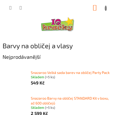
Přejít
NÁKUP
na
obsah
KOŠÍK
Barvy na obličej a vlasy
Nejprodávanější
Snazaroo Velká sada barev na obličej Party Pack
Skladem
(>5 ks)
549 Kč
Snazaroo Barvy na obličej STANDARD Kit v boxu,
až 600 obličejů
Skladem
(>5 ks)
2 599 Kč