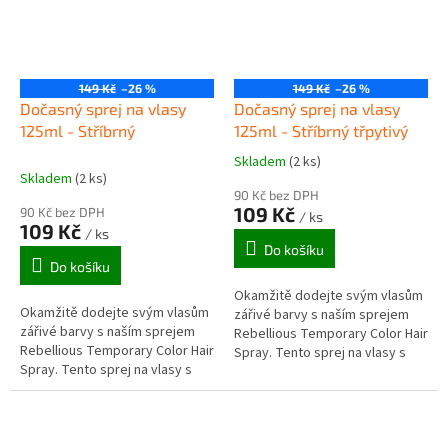
149 Kč
–26 %
149 Kč
–26 %
Dočasný sprej na vlasy
Dočasný sprej na vlasy
125ml - Stříbrný
125ml - Stříbrný třpytivý
Skladem
(2 ks)
Průměrné
Skladem
(2 ks)
hodnocení
90 Kč bez DPH
produktu
109 Kč
90 Kč bez DPH
/ ks
je
109 Kč
/ ks
5,0
Do košíku
z
Do košíku
5
Okamžitě dodejte svým vlasům
hvězdiček.
Okamžitě dodejte svým vlasům
zářivé barvy s naším sprejem
zářivé barvy s naším sprejem
Rebellious Temporary Color Hair
Rebellious Temporary Color Hair
Spray. Tento sprej na vlasy s
Spray. Tento sprej na vlasy s
nízkým nasazením je ideální pro
nízkým nasazením je ideální pro
změnu barvy vlasů pro...
změnu barvy vlasů pro...