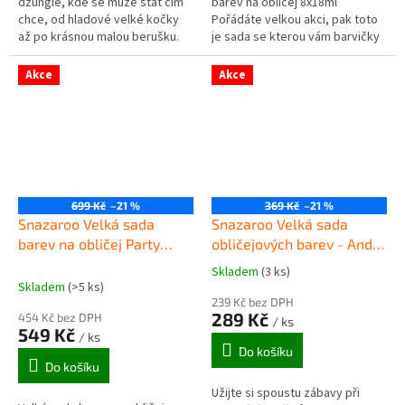
džungle, kde se může stát čím
barev na obličej 8x18ml
chce, od hladové velké kočky
Pořádáte velkou akci, pak toto
až po krásnou malou berušku.
je sada se kterou vám barvičky
Sada barev na obličej Zvířecí
jen tak nedojdou - velký objem
svět má dokonalou kombinaci...
pro velké akce! Velice kvalitní...
Akce
Akce
699 Kč
–21 %
369 Kč
–21 %
Snazaroo Velká sada
Snazaroo Velká sada
barev na obličej Party
obličejových barev - Anděl
Pack
a motýl
Skladem
(3 ks)
Průměrné
Skladem
(>5 ks)
hodnocení
239 Kč bez DPH
produktu
289 Kč
454 Kč bez DPH
/ ks
je
549 Kč
/ ks
5,0
Do košíku
z
Do košíku
5
Užijte si spoustu zábavy při
hvězdiček.