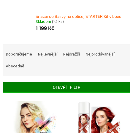
Snazaroo Barvy na obličej STARTER Kit v boxu
Skladem
(>5 ks)
1 199 Kč
Ř
a
Doporučujeme
Nejlevnější
Nejdražší
Nejprodávanější
z
e
Abecedně
n
í
p
OTEVŘÍT FILTR
r
o
V
d
ý
u
p
k
i
t
s
ů