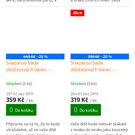
akce, narozeninové párty, a
a draků chrlících oheň. Sada
mnoho dalších příležitostí. Sada
barev na obličej Dragons &
obsahuje: 6x 18ml barvy na...
Dinosaurs má směs klasických...
Akce
449 Kč
–20 %
399 Kč
–20 %
Snazaroo Sada
Snazaroo Sada
obličejových barev -
obličejových barev -
Haloween
Jednorožec, motýl
Skladem
(1 ks)
Skladem
(3 ks)
297 Kč bez DPH
264 Kč bez DPH
359 Kč
319 Kč
/ ks
/ ks
Do košíku
Do košíku
Připravte se na to, že to bude
Vaše dítě bude milovat skákání
strašidelné, až se vaše dítě
z mraku do mraku jako kouzelný