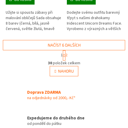
Užijte si spoustu zábavy při
Dodejte svému outfitu barevný
malování obličejů Sada obsahuje
třpyt s našimi drahokamy
8 barev (černá, bílá, jasně
Iridescent Unicorn Dreams Face.
červená, světle žlutá, tmavě
Vyrobeno z výrazných a větších
zelená, modrá, světle hnědá,
modrých, růžových a stříbrných
oranžová) á 2ml, houbičku a...
křišťálových kamínků a...
NAČÍST 6 DALŠÍCH
S
1
2
t
O
r
30
položek celkem
v
á
l
NAHORU
n
á
k
d
o
v
a
á
Doprava ZDARMA
c
n
í
na odjednávky od 2000,- Kč*
í
p
r
v
Expedujeme do druhého dne
k
od pondělí do pátku
y