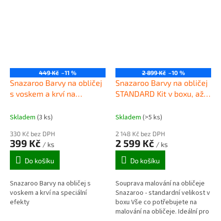
449 Kč
–11 %
2 899 Kč
–10 %
Snazaroo Barvy na obličej
Snazaroo Barvy na obličej
s voskem a krví na
STANDARD Kit v boxu, až
speciální efekty
600 obličejů
Skladem
(3 ks)
Skladem
(>5 ks)
330 Kč bez DPH
2 148 Kč bez DPH
399 Kč
2 599 Kč
/ ks
/ ks
Do košíku
Do košíku
Snazaroo Barvy na obličej s
Souprava malování na obličeje
voskem a krví na speciální
Snazaroo - standardní velikost v
efekty
boxu Vše co potřebujete na
malování na obličeje. Ideální pro