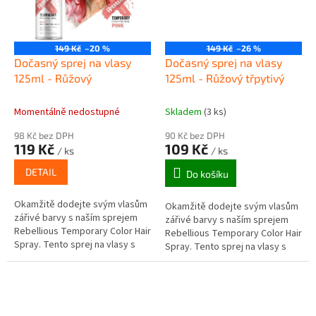
149 Kč
–20 %
149 Kč
–26 %
Dočasný sprej na vlasy
Dočasný sprej na vlasy
125ml - Růžový
125ml - Růžový třpytivý
Momentálně nedostupné
Skladem
(3 ks)
98 Kč bez DPH
90 Kč bez DPH
119 Kč
109 Kč
/ ks
/ ks
DETAIL
Do košíku
Okamžitě dodejte svým vlasům
Okamžitě dodejte svým vlasům
zářivé barvy s naším sprejem
zářivé barvy s naším sprejem
Rebellious Temporary Color Hair
Rebellious Temporary Color Hair
Spray. Tento sprej na vlasy s
Spray. Tento sprej na vlasy s
nízkým nasazením je ideální pro
nízkým nasazením je ideální pro
změnu barvy vlasů pro...
změnu barvy vlasů pro...