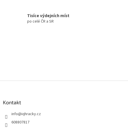
v
ý
p
Tisíce výdejních míst
i
po celé ČR a SR
s
u
Z
á
p
a
Kontakt
t
info
@
iqhracky.cz
í
608807817