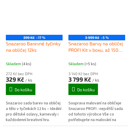
399 Kč
–17 %
3 999 Kč
–5 %
Snazaroo Barevné tyčinky
Snazaroo Barvy na obličej
na obličej 12ks
PROFI Kit v boxu, až 1500
obličejů
Skladem
(4 ks)
Skladem
(>5 ks)
272 Kč bez DPH
3 140 Kč bez DPH
329 Kč
3 799 Kč
/ ks
/ ks
Do košíku
Do košíku
Snazaroo sada barev na obličej
Souprava malovaní na obličeje
a tělo v tyčinkách 12 ks – Ideální
Snazaroo PROFI - největší sada
pro dětské oslavy, karnevaly i
od tohoto výrobce Vše co
každodenní kreativní hru.
potřebujete na malování na
obličeje. Největší profesionální
sada, ideální pro dětské akce,...