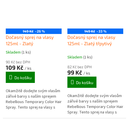
149 Kč
–26 %
149 Kč
–33 %
Dočasný sprej na vlasy
Dočasný sprej na vlasy
125ml - Zlatý
125ml - Zlatý třpytivý
Skladem
(1 ks)
Průměrné
Skladem
(1 ks)
hodnocení
90 Kč bez DPH
produktu
109 Kč
82 Kč bez DPH
/ ks
je
99 Kč
/ ks
5,0
Do košíku
z
Do košíku
5
Okamžitě dodejte svým vlasům
hvězdiček.
Okamžitě dodejte svým vlasům
zářivé barvy s naším sprejem
zářivé barvy s naším sprejem
Rebellious Temporary Color Hair
Rebellious Temporary Color Hair
Spray. Tento sprej na vlasy s
Spray. Tento sprej na vlasy s
nízkým nasazením je ideální pro
nízkým nasazením je ideální pro
změnu barvy vlasů pro...
změnu barvy vlasů pro...