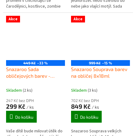
promění v chichotající se
jednorožec nebo vzlétnutí do
čarodějnici, kostlivce, zombie
nebe jako vlající motýl. Sada
nebo cokoli, co si vybere. Sada
barev na obličej Jednorožec &
halloweenských barev na...
Motýl má jedinečnou směs...
Akce
Akce
449 Kč
–33 %
999 Kč
–15 %
Snazaroo Sada
Snazaroo Souprava barev
obličejových barev -
na obličej 8x18ml
Zvířecí svět
Skladem
(2 ks)
Skladem
(3 ks)
247 Kč bez DPH
702 Kč bez DPH
299 Kč
849 Kč
/ ks
/ ks
Do košíku
Do košíku
Vaše dítě bude milovat útěk do
Snazaroo Souprava velkých