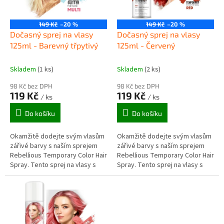
p
r
o
149 Kč
–20 %
149 Kč
–20 %
d
Dočasný sprej na vlasy
Dočasný sprej na vlasy
u
125ml - Barevný třpytivý
125ml - Červený
k
t
Skladem
(1 ks)
Skladem
(2 ks)
ů
98 Kč bez DPH
98 Kč bez DPH
119 Kč
119 Kč
/ ks
/ ks
Do košíku
Do košíku
Okamžitě dodejte svým vlasům
Okamžitě dodejte svým vlasům
zářivé barvy s naším sprejem
zářivé barvy s naším sprejem
Rebellious Temporary Color Hair
Rebellious Temporary Color Hair
Spray. Tento sprej na vlasy s
Spray. Tento sprej na vlasy s
nízkým nasazením je ideální pro
nízkým nasazením je ideální pro
změnu barvy vlasů pro...
změnu barvy vlasů pro...