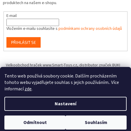
produktech na našem e-shopu.
E-mail
Vložením e-mailu souhlasíte s
podmínkami ochrany osobních údajů
PŘIHLÁSIT SE
Velkoobchod hraček www.Smart-Toys.cz, distributor značek BUKI
France, Brainstorm Toys, Insect Lore, World Alive, T.A.O.S. a dalších
Tento web používá soubory cookie. Dalším procházením
tohoto webu vyjadřujete souhlas s jejich používáním.. Více
informací
zde
.
Vytvořil Shoptet
Nastavení
Copyright 2026
IQhracky.cz
. Všechna práva vyhrazena.
Upravit
Odmítnout
Souhlasím
nastavení cookies