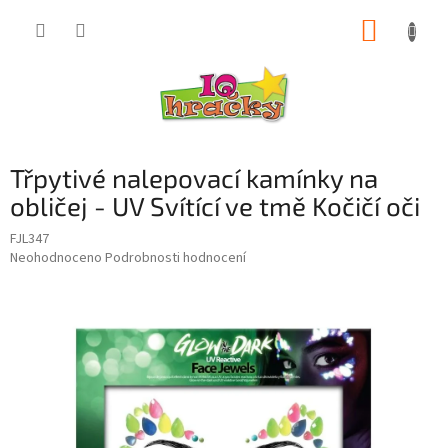
Přejít
NÁKUP
na
obsah
KOŠÍK
Třpytivé nalepovací kamínky na
obličej - UV Svítící ve tmě Kočičí oči
FJL347
Průměrné
Neohodnoceno
Podrobnosti hodnocení
hodnocení
produktu
je
0,0
z
5
hvězdiček.