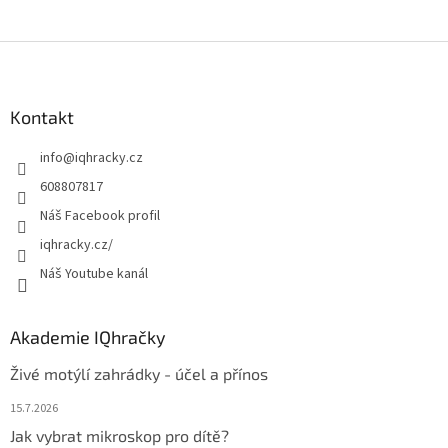
Z
á
p
a
Kontakt
t
info
@
iqhracky.cz
í
608807817
Náš Facebook profil
iqhracky.cz/
Náš Youtube kanál
Akademie IQhračky
Živé motýlí zahrádky - účel a přínos
15.7.2026
Jak vybrat mikroskop pro dítě?