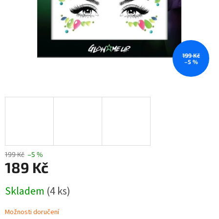
199 Kč
–5 %
199 Kč
–5 %
189 Kč
Měrná
Skladem
(4 ks)
cena:
Možnosti doručení