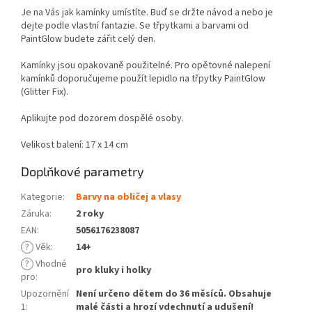
Je na Vás jak kamínky umístíte. Buď se držte návod a nebo je
dejte podle vlastní fantazie. Se třpytkami a barvami od
PaintGlow budete zářit celý den.
Kamínky jsou opakovaně použitelné.
Pro opětovné nalepení
kamínků doporučujeme použít lepidlo na třpytky PaintGlow
(Glitter Fix).
Aplikujte pod dozorem dospělé osoby.
Velikost balení: 17 x 14 cm
Doplňkové parametry
Kategorie
:
Barvy na obličej a vlasy
Záruka
:
2 roky
EAN
:
5056176238087
?
Věk
:
14+
?
Vhodné
pro kluky i holky
pro
:
Upozornění
Není určeno dětem do 36 měsíců. Obsahuje
1
:
malé části a hrozí vdechnutí a udušení!