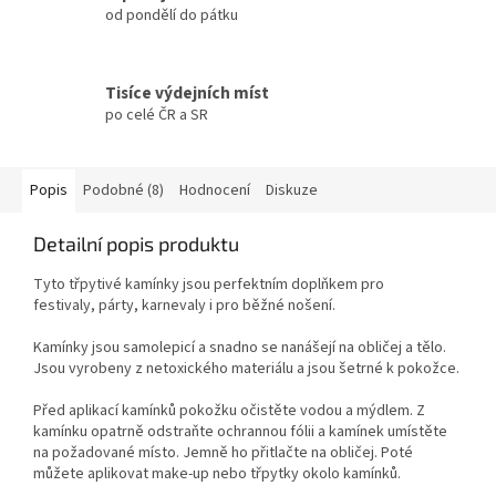
od pondělí do pátku
Tisíce výdejních míst
po celé ČR a SR
Popis
Podobné (8)
Hodnocení
Diskuze
Detailní popis produktu
Tyto třpytivé kamínky jsou perfektním doplňkem pro
festivaly,
párty,
karnevaly i pro běžné nošení.
Kamínky jsou samolepicí a snadno se nanášejí na obličej a tělo.
Jsou vyrobeny z netoxického materiálu a jsou šetrné k pokožce.
Před aplikací kamínků pokožku očistěte vodou a mýdlem. Z
kamínku opatrně odstraňte ochrannou fólii a kamínek umístěte
na požadované místo. Jemně ho přitlačte na obličej. Poté
můžete aplikovat make-up nebo třpytky okolo kamínků.