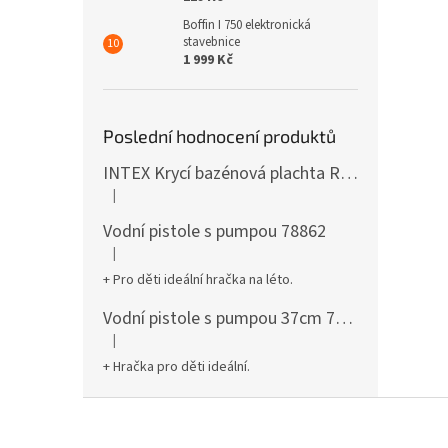
Boffin I 750 elektronická
stavebnice
1 999 Kč
Poslední hodnocení produktů
INTEX Krycí bazénová plachta Round 305cm 28030
|
Hodnocení produktu je 5 z 5 hvězdiček.
Vodní pistole s pumpou 78862
|
Hodnocení produktu je 5 z 5 hvězdiček.
+ Pro děti ideální hračka na léto.
Vodní pistole s pumpou 37cm 78961
|
Hodnocení produktu je 5 z 5 hvězdiček.
+ Hračka pro děti ideální.
Z
á