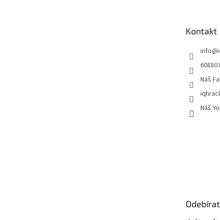
p
a
t
Kontakt
í
info
@
60880
Náš Fa
iqhrac
Náš Yo
Odebírat