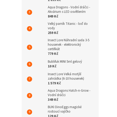
1 099 Kč
Aqua Dragons - Vodní dráčci -
Akvárium s LED osvětlením
849 Kč
Velký parník Titanic - loď do
vody
259 Kč
Insect Lore Náhradní sada 3-5
housenek - elektronický
certifikát
779 Kč
Bublifuk MINI 5ml gelový
10 Kč
Insect Lore Velká motýlí
zahrádka (6-10 housenek)
1 579 Kč
Aqua Dragons Hatch-n-Grow -
Vodní dráčci
349 Kč
BUKI DinoEggs magické
rostoucí vajíčko
129 Kč