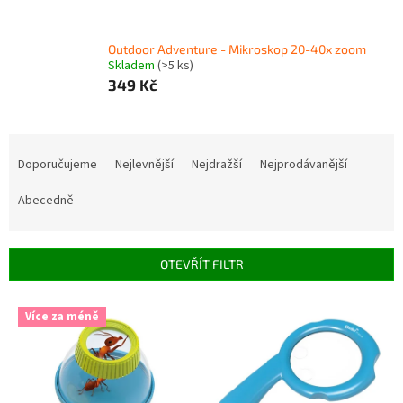
Outdoor Adventure - Mikroskop 20-40x zoom
Skladem
(>5 ks)
349 Kč
Ř
a
Doporučujeme
Nejlevnější
Nejdražší
Nejprodávanější
z
e
Abecedně
n
í
p
OTEVŘÍT FILTR
r
o
V
Více za méně
d
ý
u
p
k
i
t
s
ů