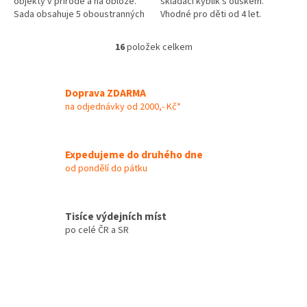
objekty v přírodě a na obloze.
skládací kyblík s ouškem.
Sada obsahuje 5 oboustranných
Vhodné pro děti od 4 let.
kotoučků (10 tématických
okruhů), které lze vložit...
16
položek celkem
O
v
l
á
Doprava ZDARMA
d
na odjednávky od 2000,- Kč*
a
c
í
Expedujeme do druhého dne
p
od pondělí do pátku
r
v
k
y
Tisíce výdejních míst
v
po celé ČR a SR
ý
p
i
s
u