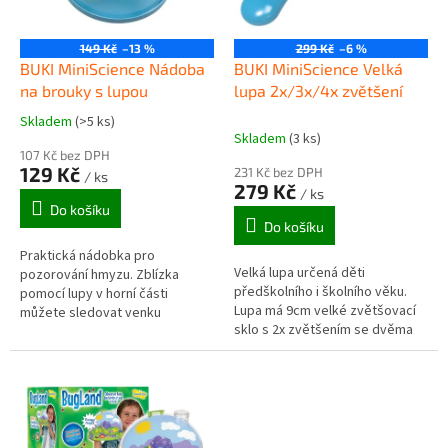
p
r
o
149 Kč
–13 %
299 Kč
–6 %
d
BUKI MiniScience Nádoba
BUKI MiniScience Velká
u
na brouky s lupou
lupa 2x/3x/4x zvětšení
k
Skladem
(>5 ks)
Průměrné
t
Skladem
(3 ks)
hodnocení
ů
107 Kč bez DPH
produktu
129 Kč
231 Kč bez DPH
/ ks
je
279 Kč
/ ks
5,0
Do košíku
z
Do košíku
5
Praktická nádobka pro
hvězdiček.
Velká lupa určená děti
pozorování hmyzu. Zblízka
předškolního i školního věku.
pomocí lupy v horní části
Lupa má 9cm velké zvětšovací
můžete sledovat venku
sklo s 2x zvětšením se dvěma
nachytaný hmyz. Nádobka má
menšími poli s 3x a 4x
snímatelné dno, kterým broučka
zvětšením. Lupa se bezvadně
pohodlně dostanete...
drží a je...