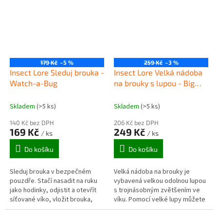
179 Kč
–5 %
259 Kč
–3 %
Insect Lore Sleduj brouka -
Insect Lore Velká nádoba
Watch-a-Bug
na brouky s lupou - Big
Bug Magnifier Jar
Skladem
(>5 ks)
Skladem
(>5 ks)
140 Kč bez DPH
206 Kč bez DPH
169 Kč
249 Kč
/ ks
/ ks
Do košíku
Do košíku
Sleduj brouka v bezpečném
Velká nádoba na brouky je
pouzdře. Stačí nasadit na ruku
vybavená velkou odolnou lupou
jako hodinky, odjistit a otevřít
s trojnásobným zvětšením ve
síťované víko, vložit brouka,
víku. Pomocí velké lupy můžete
kterého chcete sledovat a
sledovat a studovat brouky,
zavřít víko. Brouka tak můžete...
které jste si venku nasbírali....