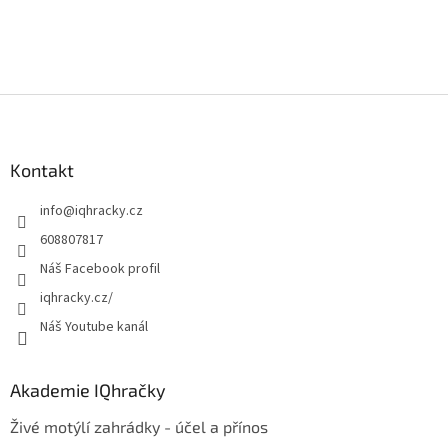
Z
á
p
a
Kontakt
t
info
@
iqhracky.cz
í
608807817
Náš Facebook profil
iqhracky.cz/
Náš Youtube kanál
Akademie IQhračky
Živé motýlí zahrádky - účel a přínos