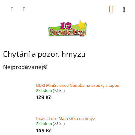
Přejít
NÁKUP
na
obsah
KOŠÍK
Chytání a pozor. hmyzu
Nejprodávanější
BUKI MiniScience Nádoba na brouky s lupou
Skladem
(>5 ks)
129 Kč
Insect Lore Malá síťka na hmyz
Skladem
(>5 ks)
149 Kč