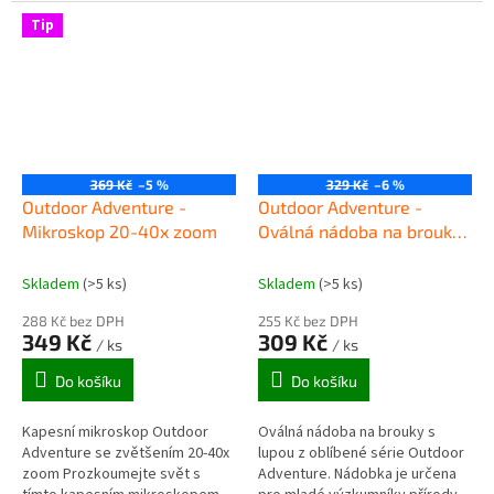
rozhodně se na ni v terénu
ve víku. Lze do něj vkládat malé
můžete spolehnout. Treková hůl
předměty, jako jsou kamínky,...
Tip
je...
369 Kč
–5 %
329 Kč
–6 %
Outdoor Adventure -
Outdoor Adventure -
Mikroskop 20-40x zoom
Oválná nádoba na brouky
s lupou
Skladem
(>5 ks)
Skladem
(>5 ks)
288 Kč bez DPH
255 Kč bez DPH
349 Kč
309 Kč
/ ks
/ ks
Do košíku
Do košíku
Kapesní mikroskop Outdoor
Oválná nádoba na brouky s
Adventure se zvětšením 20-40x
lupou z oblíbené série Outdoor
zoom Prozkoumejte svět s
Adventure. Nádobka je určena