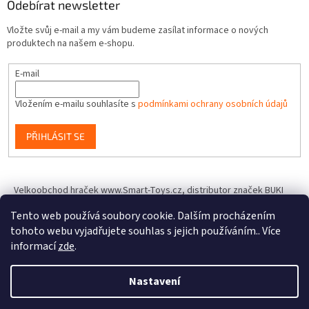
Odebírat newsletter
Vložte svůj e-mail a my vám budeme zasílat informace o nových
produktech na našem e-shopu.
E-mail
Vložením e-mailu souhlasíte s
podmínkami ochrany osobních údajů
PŘIHLÁSIT SE
Velkoobchod hraček www.Smart-Toys.cz, distributor značek BUKI
France, Brainstorm Toys, Insect Lore, World Alive, T.A.O.S. a dalších
Tento web používá soubory cookie. Dalším procházením
tohoto webu vyjadřujete souhlas s jejich používáním.. Více
informací
zde
.
Vytvořil Shoptet
Nastavení