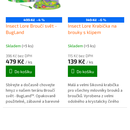
499 Kč
–4 %
149 Kč
–6 %
Insect Lore Broučí svět -
Insect Lore Krabička na
BugLand
brouky s klipem
Skladem
(>5 ks)
Skladem
(>5 ks)
396 Kč bez DPH
115 Kč bez DPH
479 Kč
139 Kč
/ ks
/ ks
Do košíku
Do košíku
Sbírejte a dočasně chovejte
Malá a velmi šikovná krabička
hmyz v našem teráriu Broučí
pro všechny milovníky brouků a
svět - BugLand™. Opakovaně
broučků. Vyrobena z velmi
použitelné, zábavné a barevné
odolného a krystalicky čirého
soukromé ostrovní terárium pro
plastu. Umožňuje sledování
brouky, které můžete i s
broučků ze všech stran. Ve
přáteli...
víčku...