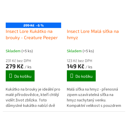
299 Kč
–6 %
Insect Lore Kukátko na
Insect Lore Malá síťka na
brouky - Creature Peeper
hmyz
Skladem
(>5 ks)
Skladem
(>5 ks)
231 Kč bez DPH
123 Kč bez DPH
279 Kč
149 Kč
/ ks
/ ks
Do košíku
Do košíku
Kukátko na brouky je ideální pro
Malá síťka na hmyz - přenosná
malé přírodovědce, kteří chtějí
zipem uzavíratelná síťka na
vidět život zblízka. Toto
hmyz nachytaný venku.
důmyslné kukátko nabízí dvě
Kompaktní velikost s pouzdrem
lupy s trojnásobným zvětšením.
a klipem na zavěšení. Rozměry
Po umístění brouka dovnitř...
síťky po rozložení: výška 20cm
a...