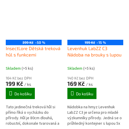
399 Kč
–50 %
199 Kč
–15 %
InsectLore Dětská treková
Levenhuk LabZZ C3
hůl s funkcemi
Nádoba na brouky s lupou
Skladem
(>5 ks)
Skladem
(>5 ks)
164 Kč bez DPH
140 Kč bez DPH
199 Kč
169 Kč
/ ks
/ ks
Do košíku
Do košíku
Tato jedinečná treková hůl si
Nádobka na hmyz Levenhuk
přímo říká o vycházku do
LabZZ C3 je určena pro mladé
přírody. Hůl je 80cm dlouhá,
výzkumníky přírody. Jedná se o
robustní, dokonale tvarovaná a
průhledný kontejner s lupou 5x