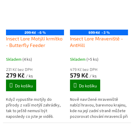
299 Kč
–6 %
599 Kč
–3 %
Insect Lore Motýlí krmítko
Insect Lore Mraveniště -
- Butterfly Feeder
AntHill
Skladem
(4 ks)
Skladem
(>5 ks)
231 Kč bez DPH
479 Kč bez DPH
279 Kč
579 Kč
/ ks
/ ks
Do košíku
Do košíku
Když vypustíte motýly do
Nově navržené mraveniště
přírody z vaší motýlí zahrádky,
nabízí hravou, barevnou krajinu,
tak to ještě nemusí být
kde na její zadní straně můžete
naposledy co jste je viděli.
pozorovat chování mravenců při
Motýli mají tendenci vracet se
hloubení tunelů, komor a skrýší
na místo svého vylíhnutí a
ve speciálním písku.
pomocí...