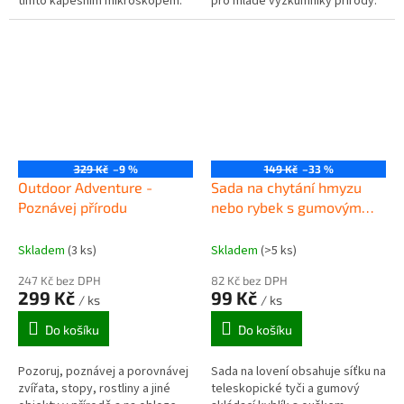
tímto kapesním mikroskopem.
pro mladé výzkumníky přírody.
Plynulé zvětšení 20-40x vám
Jedná se o průhledný kontejner
umožní zkoumat detaily
s lupou 1,3x, 1,6x a 2,3x...
hmyzu,...
329 Kč
–9 %
149 Kč
–33 %
Outdoor Adventure -
Sada na chytání hmyzu
Poznávej přírodu
nebo rybek s gumovým
skládacím kyblíkem
Skladem
(3 ks)
Skladem
(>5 ks)
247 Kč bez DPH
82 Kč bez DPH
299 Kč
99 Kč
/ ks
/ ks
Do košíku
Do košíku
Pozoruj, poznávej a porovnávej
Sada na lovení obsahuje síťku na
zvířata, stopy, rostliny a jiné
teleskopické tyči a gumový