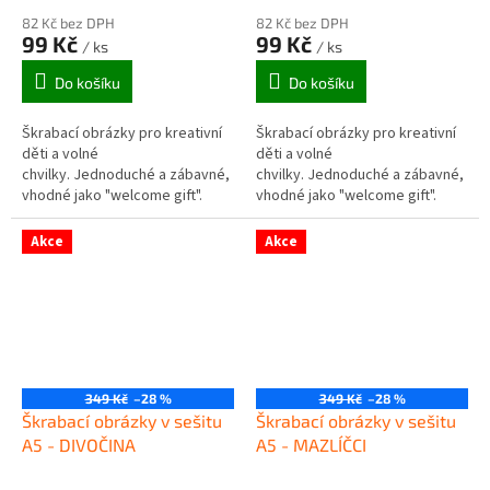
82 Kč bez DPH
82 Kč bez DPH
99 Kč
99 Kč
/ ks
/ ks
Do košíku
Do košíku
Škrabací obrázky pro kreativní
Škrabací obrázky pro kreativní
děti a volné
děti a volné
chvilky. Jednoduché a zábavné,
chvilky. Jednoduché a zábavné,
vhodné jako "welcome gift".
vhodné jako "welcome gift".
Akce
Akce
349 Kč
–28 %
349 Kč
–28 %
Škrabací obrázky v sešitu
Škrabací obrázky v sešitu
A5 - DIVOČINA
A5 - MAZLÍČCI