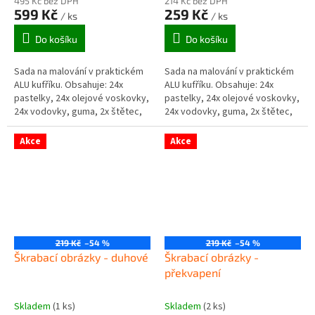
495 Kč bez DPH
214 Kč bez DPH
599 Kč
259 Kč
/ ks
/ ks
Do košíku
Do košíku
Sada na malování v praktickém
Sada na malování v praktickém
ALU kufříku. Obsahuje: 24x
ALU kufříku. Obsahuje: 24x
pastelky, 24x olejové voskovky,
pastelky, 24x olejové voskovky,
24x vodovky, guma, 2x štětec,
24x vodovky, guma, 2x štětec,
ořezávátko, 2x tužka, brusný
ořezávátko, 2x tužka, brusný
papír. Rozměr kufříku: 36,2...
papír. Rozměr kufříku: 36,2...
Akce
Akce
219 Kč
–54 %
219 Kč
–54 %
Škrabací obrázky - duhové
Škrabací obrázky -
překvapení
Skladem
(1 ks)
Skladem
(2 ks)