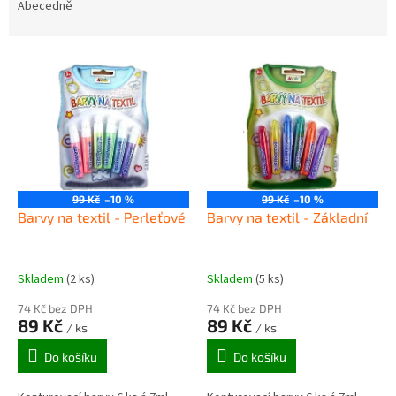
e
Abecedně
n
í
V
p
ý
r
p
o
i
d
s
u
p
k
r
t
o
ů
99 Kč
–10 %
99 Kč
–10 %
d
Barvy na textil - Perleťové
Barvy na textil - Základní
u
k
t
Skladem
(2 ks)
Skladem
(5 ks)
ů
74 Kč bez DPH
74 Kč bez DPH
89 Kč
89 Kč
/ ks
/ ks
Do košíku
Do košíku