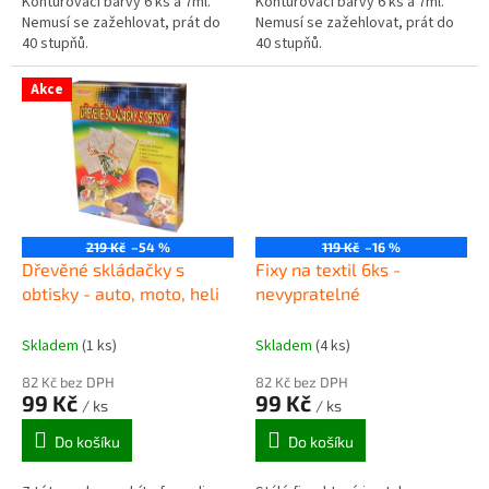
Konturovací barvy 6 ks á 7ml.
Konturovací barvy 6 ks á 7ml.
Nemusí se zažehlovat, prát do
Nemusí se zažehlovat, prát do
40 stupňů.
40 stupňů.
Akce
219 Kč
–54 %
119 Kč
–16 %
Dřevěné skládačky s
Fixy na textil 6ks -
obtisky - auto, moto, heli
nevypratelné
Skladem
(1 ks)
Skladem
(4 ks)
82 Kč bez DPH
82 Kč bez DPH
99 Kč
99 Kč
/ ks
/ ks
Do košíku
Do košíku