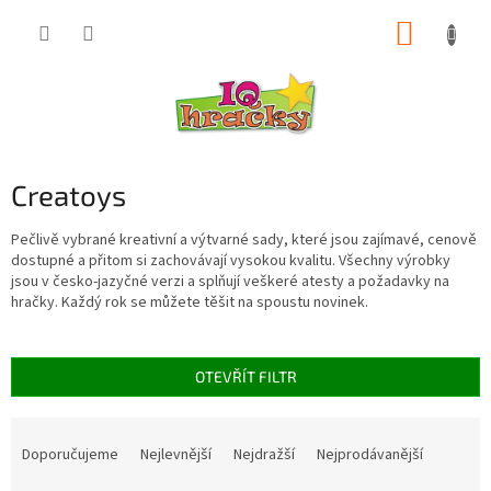
Přejít
NÁKUP
na
obsah
KOŠÍK
Creatoys
Pečlivě vybrané kreativní a výtvarné sady, které jsou zajímavé, cenově
dostupné a přitom si zachovávají vysokou kvalitu. Všechny výrobky
jsou v česko-jazyčné verzi a splňují veškeré atesty a požadavky na
hračky. Každý rok se můžete těšit na spoustu novinek.
OTEVŘÍT FILTR
Ř
a
Doporučujeme
Nejlevnější
Nejdražší
Nejprodávanější
z