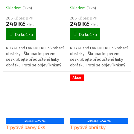
Skladem
(3 ks)
Skladem
(3 ks)
206 Kč bez DPH
206 Kč bez DPH
249 Kč
249 Kč
/ ks
/ ks
Do košíku
Do košíku
ROYAL and LANGNICKEL Škrabací
ROYAL and LANGNICKEL Škrabací
obrázky - Škrabacím perem
obrázky - Škrabacím perem
seškrabejte předtištěné linky
seškrabejte předtištěné linky
obrázku. Poté se objeví krásný
obrázku. Poté se objeví krásný
rytinový obrázek, který se
rytinový obrázek, který se
leskne z různých úhlů pohledu.
leskne z různých úhlů pohledu.
Akce
Ke...
Ke...
79 Kč
–25 %
219 Kč
–54 %
Třpytivé barvy 6ks
Třpytivé obrázky