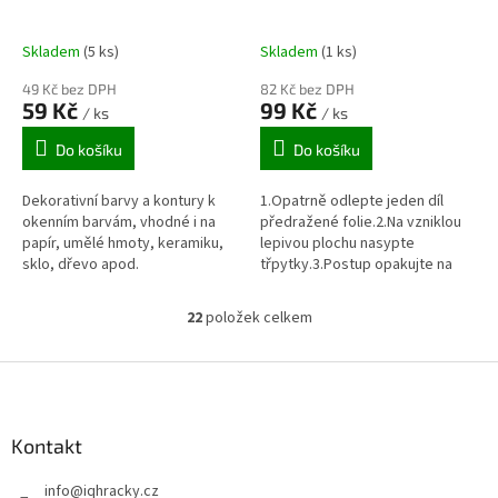
Skladem
(5 ks)
Skladem
(1 ks)
49 Kč bez DPH
82 Kč bez DPH
59 Kč
99 Kč
/ ks
/ ks
Do košíku
Do košíku
Dekorativní barvy a kontury k
1.Opatrně odlepte jeden díl
okenním barvám, vhodné i na
předražené folie.2.Na vzniklou
papír, umělé hmoty, keramiku,
lepivou plochu nasypte
sklo, dřevo apod.
třpytky.3.Postup opakujte na
celý obrázek.Sada obsahuje:4
obrázky16 ampulek s glitry
22
položek celkem
O
v
l
Z
á
á
d
p
a
a
Kontakt
c
t
í
info
@
iqhracky.cz
í
p