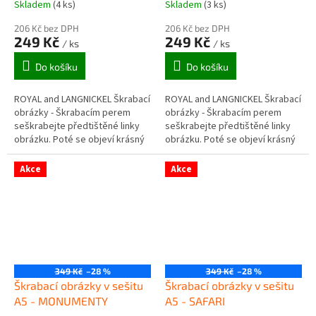
Skladem
(4 ks)
Skladem
(3 ks)
206 Kč bez DPH
206 Kč bez DPH
249 Kč
249 Kč
/ ks
/ ks
Do košíku
Do košíku
ROYAL and LANGNICKEL Škrabací
ROYAL and LANGNICKEL Škrabací
obrázky - Škrabacím perem
obrázky - Škrabacím perem
seškrabejte předtištěné linky
seškrabejte předtištěné linky
obrázku. Poté se objeví krásný
obrázku. Poté se objeví krásný
rytinový obrázek, který se
rytinový obrázek, který se
leskne z různých úhlů pohledu.
leskne z různých úhlů pohledu.
Akce
Akce
Ke...
Ke...
349 Kč
–28 %
349 Kč
–28 %
Škrabací obrázky v sešitu
Škrabací obrázky v sešitu
A5 - MONUMENTY
A5 - SAFARI