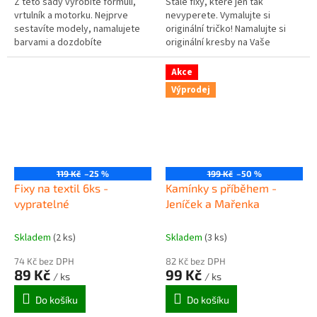
Z této sady vyrobíte formuli,
Stálé fixy, které jen tak
vrtulník a motorku. Nejprve
nevyperete. Vymalujte si
sestavíte modely, namalujete
originální tričko! Namalujte si
barvami a dozdobíte
originální kresby na Vaše
vytlačovacími obtisky.
oblečení. S těmito fixy to jde
Obsahuje: 3 dřevěné skládačky,
snadno a jen tak se neoperou!
Akce
barvy,...
Proto...
Výprodej
119 Kč
–25 %
199 Kč
–50 %
Fixy na textil 6ks -
Kamínky s příběhem -
vypratelné
Jeníček a Mařenka
Skladem
(2 ks)
Skladem
(3 ks)
74 Kč bez DPH
82 Kč bez DPH
89 Kč
99 Kč
/ ks
/ ks
Do košíku
Do košíku