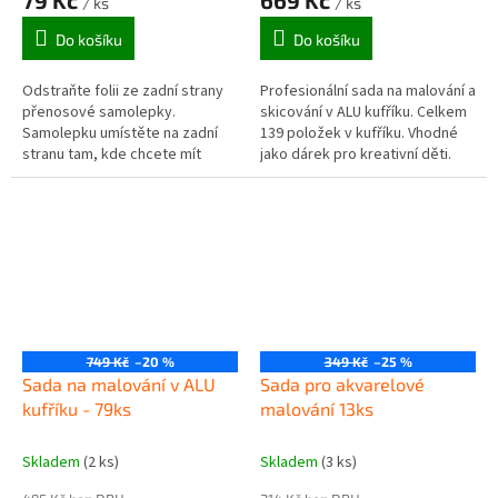
/ ks
/ ks
Do košíku
Do košíku
Odstraňte folii ze zadní strany
Profesionální sada na malování a
přenosové samolepky.
skicování v ALU kufříku. Celkem
Samolepku umístěte na zadní
139 položek v kufříku. Vhodné
stranu tam, kde chcete mít
jako dárek pro kreativní děti.
obrázek. Pomocí špachtle
obrázek přeneste na pozadí.
Pořádně...
749 Kč
–20 %
349 Kč
–25 %
Sada na malování v ALU
Sada pro akvarelové
kufříku - 79ks
malování 13ks
Skladem
(2 ks)
Skladem
(3 ks)