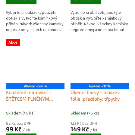
Vyberte si oblázek, použijte
Vyberte si oblázek, použijte
obtisk a vytvořte kamínkový
obtisk a vytvořte kamínkový
příběh. Návod: Všechny kamínky
příběh. Návod: Všechny kamínky
nejprve omyj a nech oschnout.
nejprve omyj a nech oschnout.
Odstraň fólii ze zadní strany
Odstraň fólii ze zadní strany
přenosové samolepky....
přenosové samolepky....
Akce
219 Kč
–54 %
169 Kč
–11 %
Kouzelné malování -
Okenní barvy - 6 barev,
ŠTĚTCEM PLNĚNÝM
fólie, předlohy, třpytky
VODOU
Skladem
(>5 ks)
Skladem
(>5 ks)
82 Kč bez DPH
123 Kč bez DPH
99 Kč
149 Kč
/ ks
/ ks