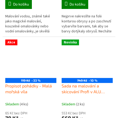
Do košíku
Do košíku
Malování vodou, známé také
Nejprve nakreslíte na folii
jako magické malování,
konturou obrysy a po zaschnutí
kouzelné omalovánky nebo
vybarvíte barvami, tak aby se
vodní omalovánky, je skvělá
barvy dotýkaly obrysů. Necháte
kreativní aktivita pro nejmenší
zaschnout a obrázky nalepíte na
děti.
okno. Obsahuje 5...
Akce
Novinka
119 Kč
–33 %
749 Kč
–10 %
Propisot pohádky - Malá
Sada na malování a
mořská víla
skicování Profi v ALU
kufříku - 139ks
Skladem
(4 ks)
Skladem
(2 ks)
65 Kč bez DPH
553 Kč bez DPH
79 Kč
669 Kč