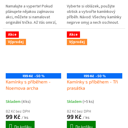
Namalujte a vyperte! Pokud
Vyberte si oblázek, použijte
plánujete nějakou zajímavou
obtisk a vytvořte kamínkový
akci, můžete si namalovat
příběh. Návod: Všechny kamínky
originální tričko. Až Vás omrzí,
nejprve omyj a nech oschnout.
vyperete ho a je zase jako
Odstraň fólii ze zadní strany
nové... Také vhodné pro malé
přenosové samolepky....
Akce
Akce
děti,...
Výprodej
Výprodej
199 Kč
–50 %
199 Kč
–50 %
Kamínky s příběhem -
Kamínky s příběhem - Tři
Noemova archa
prasátka
Skladem
(4 ks)
Skladem
(>5 ks)
82 Kč bez DPH
82 Kč bez DPH
99 Kč
99 Kč
/ ks
/ ks
Do košíku
Do košíku