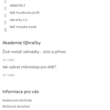
r
608807817
v
Náš Facebook profil
k
y
iqhracky.cz/
v
Náš Youtube kanál
ý
p
i
s
Akademie IQhračky
u
Živé motýlí zahrádky - účel a přínos
15.7.2026
Jak vybrat mikroskop pro dítě?
13.7.2026
Informace pro vás
Hodnocení obchodu
Možnosti doručení