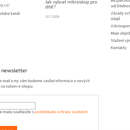
Bezpečnos
Jak vybrat mikroskop pro
ky.cz/
udržitelno
dítě?
Zásady oc
utube kanál
13.7.2026
údajů
Odstoupení
Moje obje
Stažení vý
Kontakty
 newsletter
 e-mail a my vám budeme zasílat informace o nových
 na našem e-shopu.
e-mailu souhlasíte s
podmínkami ochrany osobních