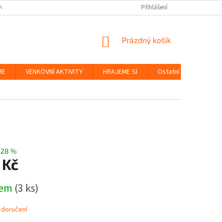
NKY
BEZPEČNOST HRAČEK A UDRŽITELNOST
Přihlášení
ZÁSADY OCHRANY OS
NÁKUPNÍ
Prázdný košík
KOŠÍK
ME
VENKOVNÍ AKTIVITY
HRAJEME SI
Ostatní
Značky
–28 %
 Kč
dem
(3 ks)
 doručení