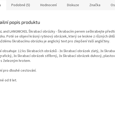
s
Podobné (5)
Hodnocení
Diskuze
Značka
Os
ailní popis produktu
L and LANGNICKEL Škrabací obrázky - Škrabacím perem seškrabejte předti
zku. Poté se objeví krásný rytinový obrázek, který se leskne z různých úhlů
aždému škrabacímu obrázku je anglický text pro zlepšení Vaší angličtiny.
í obsahuje: 12 ks škrabacích obrázků - 3x škrabací obrázek zlatý, 3x škrab
grafický, 3x škrabací obrázek stříbrný, 3x škrabací obrázek duhový, plasto
 s železným hrotem.
ní pro dlouhé cestování.
é od 8 let.