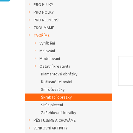
n
PRO KLUKY
e
PRO HOLKY
l
PRO NEJMENŠÍ
ZKOUMÁME
TVOŘÍME
Vyrábění
Malování
Modelování
Ostatní kreativita
Diamantové obrázky
Dočasné tetování
Smršťovačky
Škrabací obrázky
Šití a pletení
Zažehlovací korálky
PĚSTUJEME A CHOVÁME
VENKOVNÍ AKTIVITY