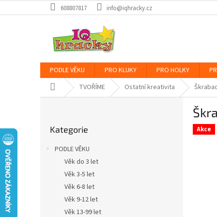
Přejít
608807817
info@iqhracky.cz
na
obsah
PODLE VĚKU
PRO KLUKY
PRO HOLKY
PR
Domů
TVOŘÍME
Ostatní kreativita
Škrabac
P
Škra
o
Přeskočit
s
Kategorie
kategorie
Akce
t
r
PODLE VĚKU
a
Věk do 3 let
n
Věk 3-5 let
n
í
Věk 6-8 let
p
Věk 9-12 let
a
Věk 13-99 let