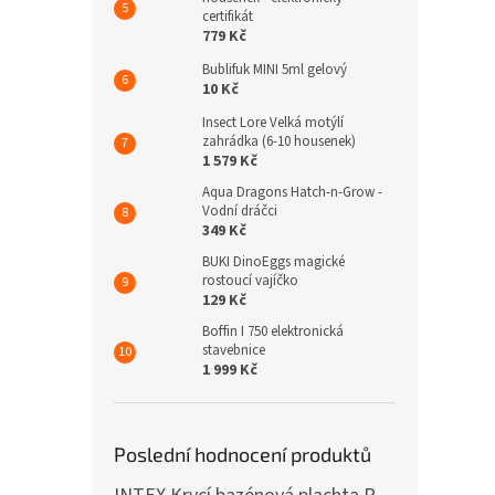
certifikát
779 Kč
Bublifuk MINI 5ml gelový
10 Kč
Insect Lore Velká motýlí
zahrádka (6-10 housenek)
1 579 Kč
Aqua Dragons Hatch-n-Grow -
Vodní dráčci
349 Kč
BUKI DinoEggs magické
rostoucí vajíčko
129 Kč
Boffin I 750 elektronická
stavebnice
1 999 Kč
Poslední hodnocení produktů