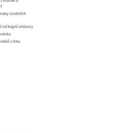
t hraček a
st
hrany osobních
 od kupní smlouvy
dnávka
robků z trhu