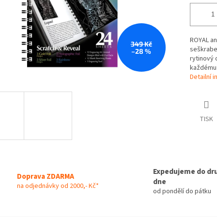
ROYAL an
349 Kč
seškrabej
–28 %
rytinový 
každému 
Detailní 
TISK
Expedujeme do dr
Doprava ZDARMA
dne
na odjednávky od 2000,- Kč*
od pondělí do pátku