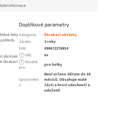
tatní informace
Doplňkové parametry
štěné linky
Kategorie
:
Škrabací obrázky
 pohledu.
Záruka
:
2 roky
EAN
:
090672276834
?
Věk
:
6+
ací obrázek
vé škrabací
?
Vhodné
pro holky
pro
:
Není určeno dětem do 36
Upozornění
měsíců. Obsahuje malé
1
:
části a hrozí vdechnutí a
udušení!