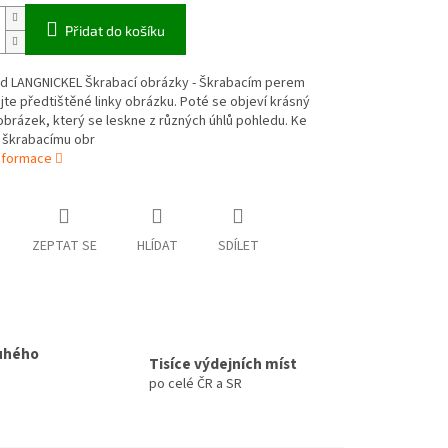
Přidat do košíku
d LANGNICKEL Škrabací obrázky - Škrabacím perem
te předtištěné linky obrázku. Poté se objeví krásný
obrázek, který se leskne z různých úhlů pohledu. Ke
škrabacímu obr
informace
ZEPTAT SE
HLÍDAT
SDÍLET
uhého
Tisíce výdejních míst
po celé ČR a SR