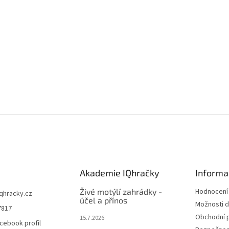
Akademie IQhračky
Informa
Živé motýlí zahrádky -
Hodnocení
iqhracky.cz
účel a přínos
Možnosti d
7817
Obchodní 
15.7.2026
cebook profil