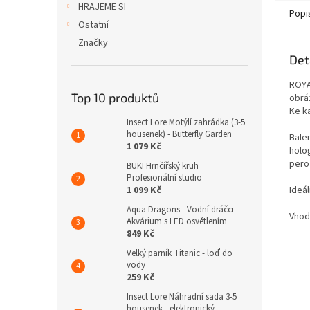
HRAJEME SI
Popi
Ostatní
Značky
Det
ROYA
Top 10 produktů
obrá
Ke k
Insect Lore Motýlí zahrádka (3-5
housenek) - Butterfly Garden
Balen
1 079 Kč
holo
pero
BUKI Hrnčířský kruh
Profesionální studio
Ideál
1 099 Kč
Aqua Dragons - Vodní dráčci -
Vhodn
Akvárium s LED osvětlením
849 Kč
Velký parník Titanic - loď do
vody
259 Kč
Insect Lore Náhradní sada 3-5
housenek - elektronický