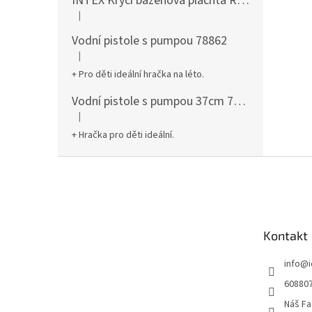
INTEX Krycí bazénová plachta Round 305cm 28030
|
Hodnocení produktu je 5 z 5 hvězdiček.
Vodní pistole s pumpou 78862
|
Hodnocení produktu je 5 z 5 hvězdiček.
+ Pro děti ideální hračka na léto.
Vodní pistole s pumpou 37cm 78961
|
Hodnocení produktu je 5 z 5 hvězdiček.
+ Hračka pro děti ideální.
Z
á
p
a
t
Kontakt
í
info
@
60880
Náš Fa