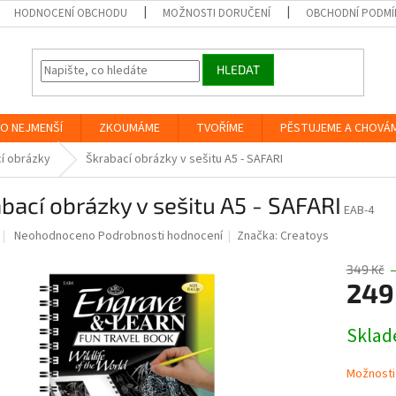
HODNOCENÍ OBCHODU
MOŽNOSTI DORUČENÍ
OBCHODNÍ PODMÍ
HLEDAT
O NEJMENŠÍ
ZKOUMÁME
TVOŘÍME
PĚSTUJEME A CHOVÁ
í obrázky
Škrabací obrázky v sešitu A5 - SAFARI
bací obrázky v sešitu A5 - SAFARI
EAB-4
Průměrné
Neohodnoceno
Podrobnosti hodnocení
Značka:
Creatoys
hodnocení
produktu
349 Kč
je
249
0,0
z
Měrná
Skla
5
cena:
hvězdiček.
Možnosti