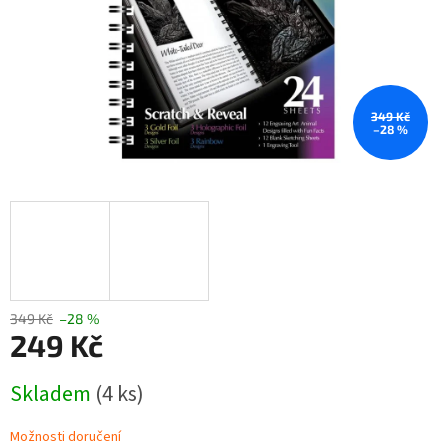
349 Kč
–28 %
349 Kč
–28 %
249 Kč
Měrná
Skladem
(4 ks)
cena:
Možnosti doručení