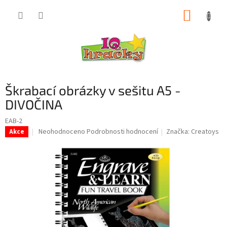
Přejít
NÁKUP
na
obsah
KOŠÍK
Škrabací obrázky v sešitu A5 -
DIVOČINA
EAB-2
Průměrné
Neohodnoceno
Podrobnosti hodnocení
Značka:
Creatoys
Akce
hodnocení
produktu
je
0,0
z
5
hvězdiček.