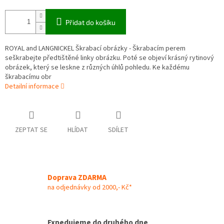
Přidat do košíku
ROYAL and LANGNICKEL Škrabací obrázky - Škrabacím perem
seškrabejte předtištěné linky obrázku. Poté se objeví krásný rytinový
obrázek, který se leskne z různých úhlů pohledu. Ke každému
škrabacímu obr
Detailní informace
ZEPTAT SE
HLÍDAT
SDÍLET
Doprava ZDARMA
na odjednávky od 2000,- Kč*
Expedujeme do druhého dne