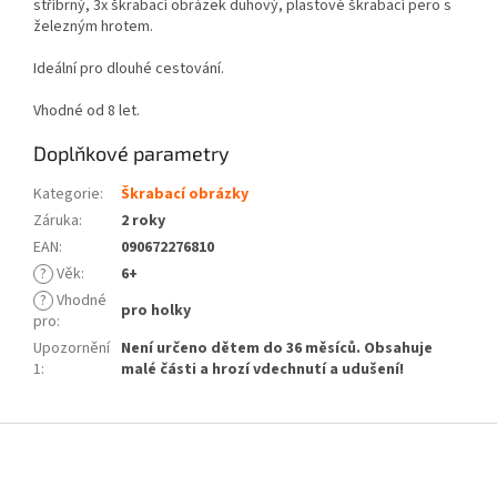
stříbrný, 3x škrabací obrázek duhový, plastové škrabací pero s
železným hrotem.
Ideální pro dlouhé cestování.
Vhodné od 8 let.
Doplňkové parametry
Kategorie
:
Škrabací obrázky
Záruka
:
2 roky
EAN
:
090672276810
?
Věk
:
6+
?
Vhodné
pro holky
pro
:
Upozornění
Není určeno dětem do 36 měsíců. Obsahuje
1
:
malé části a hrozí vdechnutí a udušení!
Z
á
p