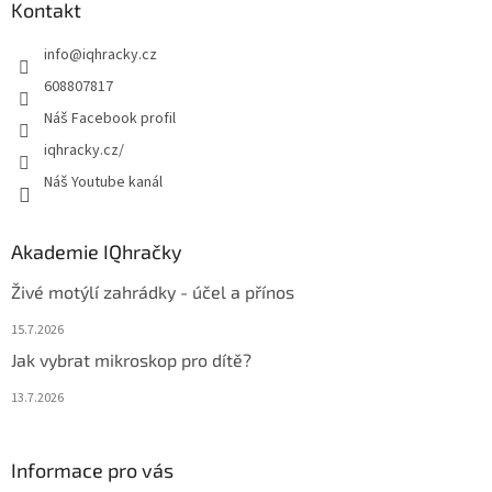
a
Kontakt
t
info
@
iqhracky.cz
í
608807817
Náš Facebook profil
iqhracky.cz/
Náš Youtube kanál
Akademie IQhračky
Živé motýlí zahrádky - účel a přínos
15.7.2026
Jak vybrat mikroskop pro dítě?
13.7.2026
Informace pro vás