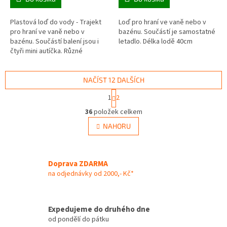
Plastová loď do vody - Trajekt
Loď pro hraní ve vaně nebo v
pro hraní ve vaně nebo v
bazénu. Součástí je samostatné
bazénu. Součástí balení jsou i
letadlo. Délka lodě 40cm
čtyři mini autíčka. Různé
barevné provedení. Délka
parníku 39cm
NAČÍST 12 DALŠÍCH
S
1
2
t
O
r
36
položek celkem
v
á
l
NAHORU
n
á
k
d
o
v
a
á
Doprava ZDARMA
c
n
í
na odjednávky od 2000,- Kč*
í
p
r
v
Expedujeme do druhého dne
k
od pondělí do pátku
y