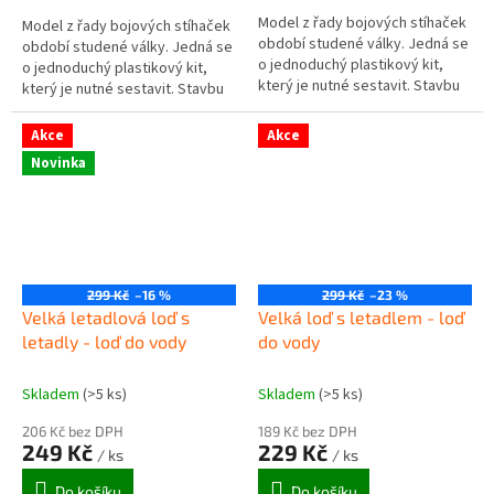
Model z řady bojových stíhaček
Model z řady bojových stíhaček
období studené války. Jedná se
období studené války. Jedná se
o jednoduchý plastikový kit,
o jednoduchý plastikový kit,
který je nutné sestavit. Stavbu
který je nutné sestavit. Stavbu
zvládnou děti od 8 let nebo i
zvládnou děti od 8 let nebo i
mladší (dle manuální...
mladší (dle manuální...
Akce
Akce
Novinka
299 Kč
–16 %
299 Kč
–23 %
Velká letadlová loď s
Velká loď s letadlem - loď
letadly - loď do vody
do vody
Skladem
(>5 ks)
Skladem
(>5 ks)
206 Kč bez DPH
189 Kč bez DPH
249 Kč
229 Kč
/ ks
/ ks
Do košíku
Do košíku