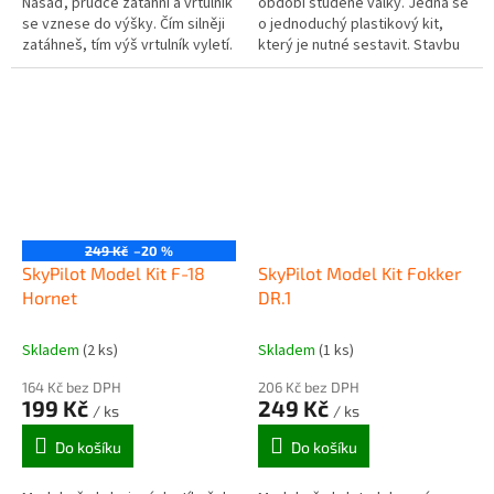
Nasaď, prudce zatáhni a vrtulník
období studené války. Jedná se
se vznese do výšky. Čím silněji
o jednoduchý plastikový kit,
zatáhneš, tím výš vrtulník vyletí.
který je nutné sestavit. Stavbu
zvládnou děti od 8 let nebo i
mladší (dle manuální...
249 Kč
–20 %
SkyPilot Model Kit F-18
SkyPilot Model Kit Fokker
Hornet
DR.1
Skladem
(2 ks)
Skladem
(1 ks)
164 Kč bez DPH
206 Kč bez DPH
199 Kč
249 Kč
/ ks
/ ks
Do košíku
Do košíku