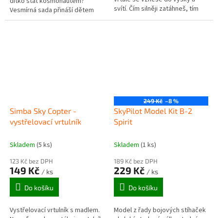
dítko stát kosmonautem?
svítí. Čím silněji zatáhneš, tím
Vesmírná sada přináší dětem
výš vrtule vyletí.
možnost si hrát na let
raketoplánu do vesmíru.
249 Kč
–8 %
Simba Sky Copter -
SkyPilot Model Kit B-2
vystřelovací vrtulník
Spirit
Skladem
(5 ks)
Skladem
(1 ks)
123 Kč bez DPH
189 Kč bez DPH
149 Kč
229 Kč
/ ks
/ ks
Do košíku
Do košíku
Vystřelovací vrtulník s madlem.
Model z řady bojových stíhaček