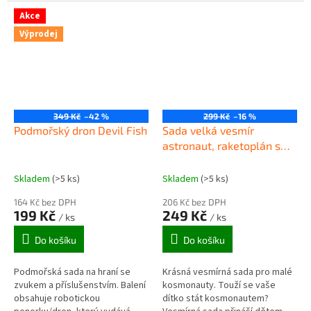
programu. Provedení kov/plast.
umožňuje zavřít raketu do
Otevíratelné nákladové dveře
úkrytu. Kromě rakety a...
Akce
raketoplánu....
Výprodej
349 Kč
–42 %
299 Kč
–16 %
Podmořský dron Devil Fish
Sada velká vesmír
astronaut, raketoplán s
doplňky 15ks
Skladem
(>5 ks)
Skladem
(>5 ks)
164 Kč bez DPH
206 Kč bez DPH
199 Kč
249 Kč
/ ks
/ ks
Do košíku
Do košíku
Podmořská sada na hraní se
Krásná vesmírná sada pro malé
zvukem a příslušenstvím. Balení
kosmonauty. Touží se vaše
obsahuje robotickou
dítko stát kosmonautem?