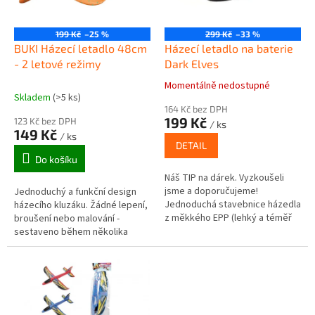
p
r
o
199 Kč
–25 %
299 Kč
–33 %
d
BUKI Házecí letadlo 48cm
Házecí letadlo na baterie
u
- 2 letové režimy
Dark Elves
k
Momentálně nedostupné
Průměrné
t
Skladem
(>5 ks)
hodnocení
ů
164 Kč bez DPH
produktu
199 Kč
123 Kč bez DPH
/ ks
je
149 Kč
/ ks
5,0
DETAIL
z
Do košíku
5
Náš TIP na dárek. Vyzkoušeli
hvězdiček.
jsme a doporučujeme!
Jednoduchý a funkční design
Jednoduchá stavebnice házedla
házecího kluzáku. Žádné lepení,
z měkkého EPP (lehký a téměř
broušení nebo malování -
nerozbitný materiál). Ideální pro
sestaveno během několika
vycházky do parku, na louku,
sekund. Změnou polohy ocasní
na...
plochy se změní režim letu......