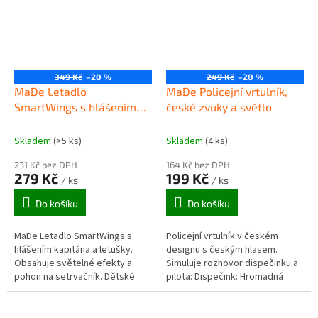
349 Kč
–20 %
249 Kč
–20 %
MaDe Letadlo
MaDe Policejní vrtulník,
SmartWings s hlášením
české zvuky a světlo
kapitána a letušky
Skladem
(>5 ks)
Skladem
(4 ks)
231 Kč bez DPH
164 Kč bez DPH
279 Kč
199 Kč
/ ks
/ ks
Do košíku
Do košíku
MaDe Letadlo SmartWings s
Policejní vrtulník v českém
hlášením kapitána a letušky.
designu s českým hlasem.
Obsahuje světelné efekty a
Simuluje rozhovor dispečinku a
pohon na setrvačník. Dětské
pilota: Dispečink: Hromadná
letadlo vyrobené v licenci s ČSA.
nehoda na čtyřicátém kilometru
Kvalitní plastové provedení a...
dálnice. Na místě jsou ranění....