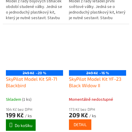
Model z řady bojových stíhaček
Model z řady letadel první
období studené války. Jedná se
světové války. Jedná se o
o jednoduchý plastikový kit,
jednoduchý plastikový kit, který
který je nutné sestavit. Stavbu
je nutné sestavit. Stavbu
zvládnou děti od 8 let nebo i
zvládnou děti od 8 let nebo i
mladší (dle manuální...
mladší (dle manuální zručnosti).
249 Kč
–20 %
249 Kč
–16 %
SkyPilot Model Kit SR-71
SkyPilot Model Kit YF-23
Blackbird
Black Widow II
Skladem
(1 ks)
Momentálně nedostupné
164 Kč bez DPH
173 Kč bez DPH
199 Kč
209 Kč
/ ks
/ ks
DETAIL
Do košíku