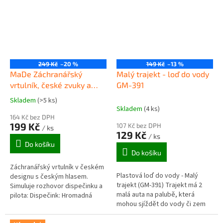
249 Kč
–20 %
149 Kč
–13 %
MaDe Záchranářský
Malý trajekt - loď do vody
vrtulník, české zvuky a
GM-391
světlo
Skladem
(>5 ks)
Průměrné
Skladem
(4 ks)
hodnocení
164 Kč bez DPH
produktu
199 Kč
107 Kč bez DPH
/ ks
je
129 Kč
/ ks
4,0
Do košíku
z
Do košíku
5
Záchranářský vrtulník v českém
hvězdiček.
Plastová loď do vody - Malý
designu s českým hlasem.
trajekt (GM-391) Trajekt má 2
Simuluje rozhovor dispečinku a
malá auta na palubě, která
pilota: Dispečink: Hromadná
mohou sjíždět do vody či zem
nehoda na čtyřicátém kilometru
po plošině z obou stran. Různé
dálnice. Na místě jsou ranění....
barevné kombinace...