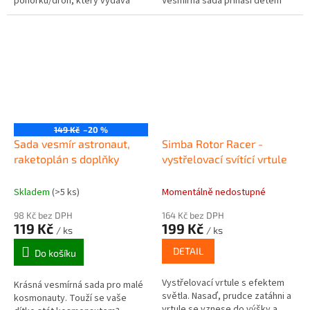
ponorku/dron, který vydává
Vesmírná sada přináší dětem
zvuky a 6 plastových zvířátek,
možnost si hrát na let
které lze do ponorky schovat....
raketoplánu do vesmíru.
149 Kč
–20 %
Sada vesmír astronaut,
Simba Rotor Racer -
raketoplán s doplňky
vystřelovací svítící vrtule
Skladem
(>5 ks)
Momentálně nedostupné
98 Kč bez DPH
164 Kč bez DPH
119 Kč
199 Kč
/ ks
/ ks
DETAIL
Do košíku
Vystřelovací vrtule s efektem
Krásná vesmírná sada pro malé
světla. Nasaď, prudce zatáhni a
kosmonauty. Touží se vaše
vrtule se vznese do výšky a