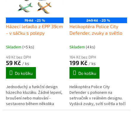
79 Kč
–25 %
249 Kč
–20 %
Házecí letadlo z EPP 39cm
Helikoptéra Police City
- v sáčku s polepy
Defender, zvuky a světlo
Skladem
(>5 ks)
Skladem
(4 ks)
49 Kč bez DPH
164 Kč bez DPH
59 Kč
199 Kč
/ ks
/ ks
Do košíku
Do košíku
Jednoduchý a funkční design
Helikoptéra Police City
házecího kluzáku. Žádné lepení,
Defender s pohonem na
broušení nebo malování -
setrvačník v reálném designu.
sestaveno během několika
Vydává zvuky, svítí světla a točí
sekund.
se vrtule (ručně). Zvuky: houká,
startuje a vrčí motor,
výstražný...