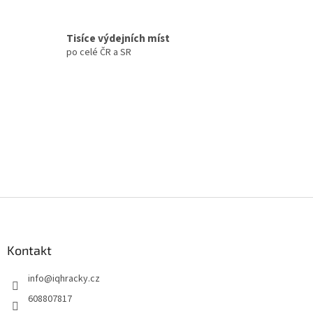
v
ý
p
Tisíce výdejních míst
i
po celé ČR a SR
s
u
Z
á
p
a
Kontakt
t
info
@
iqhracky.cz
í
608807817