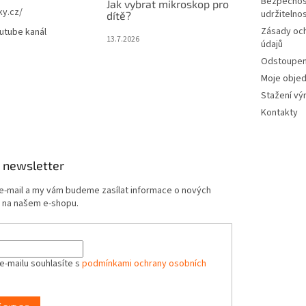
Bezpečnos
Jak vybrat mikroskop pro
ky.cz/
udržitelno
dítě?
Zásady oc
utube kanál
13.7.2026
údajů
Odstoupení
Moje obje
Stažení vý
Kontakty
 newsletter
 e-mail a my vám budeme zasílat informace o nových
 na našem e-shopu.
e-mailu souhlasíte s
podmínkami ochrany osobních