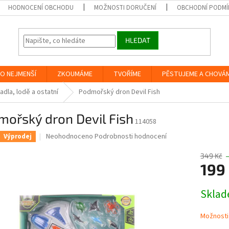
HODNOCENÍ OBCHODU
MOŽNOSTI DORUČENÍ
OBCHODNÍ PODMÍ
HLEDAT
O NEJMENŠÍ
ZKOUMÁME
TVOŘÍME
PĚSTUJEME A CHOVÁ
adla, lodě a ostatní
Podmořský dron Devil Fish
ořský dron Devil Fish
114058
Průměrné
Neohodnoceno
Podrobnosti hodnocení
Výprodej
hodnocení
produktu
349 Kč
je
199
0,0
z
Měrná
Skla
5
cena:
hvězdiček.
Možnosti