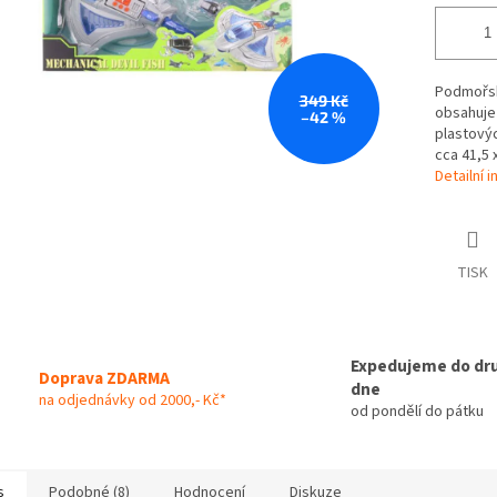
Podmořská
349 Kč
obsahuje
–42 %
plastovýc
cca 41,5 x
Detailní 
TISK
Expedujeme do dr
Doprava ZDARMA
dne
na odjednávky od 2000,- Kč*
od pondělí do pátku
s
Podobné (8)
Hodnocení
Diskuze