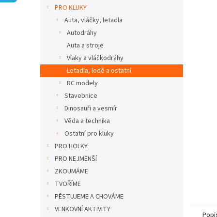
n
PRO KLUKY
e
Auta, vláčky, letadla
l
Autodráhy
Auta a stroje
Vlaky a vláčkodráhy
Letadla, lodě a ostatní
RC modely
Stavebnice
Dinosauři a vesmír
Věda a technika
Ostatní pro kluky
PRO HOLKY
PRO NEJMENŠÍ
ZKOUMÁME
TVOŘÍME
PĚSTUJEME A CHOVÁME
VENKOVNÍ AKTIVITY
Popi