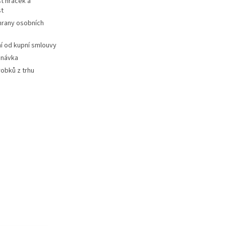
t hraček a
st
hrany osobních
 od kupní smlouvy
dnávka
robků z trhu