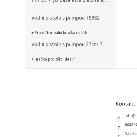
INTEX Krycí bazénová plachta Round 305cm 28030
|
Hodnocení produktu je 5 z 5 hvězdiček.
Vodní pistole s pumpou 78862
|
Hodnocení produktu je 5 z 5 hvězdiček.
+ Pro děti ideální hračka na léto.
Vodní pistole s pumpou 37cm 78961
|
Hodnocení produktu je 5 z 5 hvězdiček.
+ Hračka pro děti ideální.
Z
á
p
a
t
Kontakt
í
info
@
60880
Náš Fa