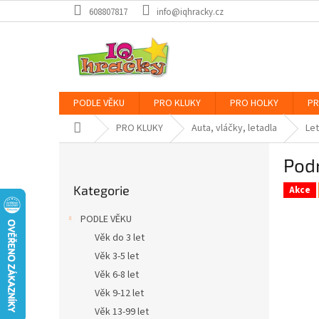
Přejít
608807817
info@iqhracky.cz
na
obsah
PODLE VĚKU
PRO KLUKY
PRO HOLKY
PR
Domů
PRO KLUKY
Auta, vláčky, letadla
Let
P
Podm
o
Přeskočit
s
Kategorie
kategorie
Akce
t
r
PODLE VĚKU
a
Věk do 3 let
n
Věk 3-5 let
n
í
Věk 6-8 let
p
Věk 9-12 let
a
Věk 13-99 let