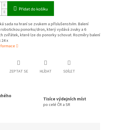
Přidat do košíku
 sada na hraní se zvukem a příslušenstvím. Balení
 robotickou ponorku/dron, který vydává zvuky a 6
h zvířátek, které lze do ponorky schovat. Rozměry balení
 24 x
informace
ZEPTAT SE
HLÍDAT
SDÍLET
uhého
Tisíce výdejních míst
po celé ČR a SR