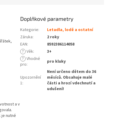
Doplňkové parametry
Kategorie
:
Letadla, lodě a ostatní
Záruka
:
2 roky
ířátek,
EAN
:
8592386114058
?
Věk
:
3+
?
Vhodné
pro kluky
pro
:
Není určeno dětem do 36
Upozornění
měsíců. Obsahuje malé
1
:
části a hrozí vdechnutí a
udušení!
votnost a v
govala.
 je nutné