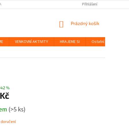
NKY
BEZPEČNOST HRAČEK A UDRŽITELNOST
Přihlášení
ZÁSADY OCHRANY OS
NÁKUPNÍ
Prázdný košík
KOŠÍK
ME
VENKOVNÍ AKTIVITY
HRAJEME SI
Ostatní
Značky
–42 %
 Kč
dem
(>5 ks)
 doručení