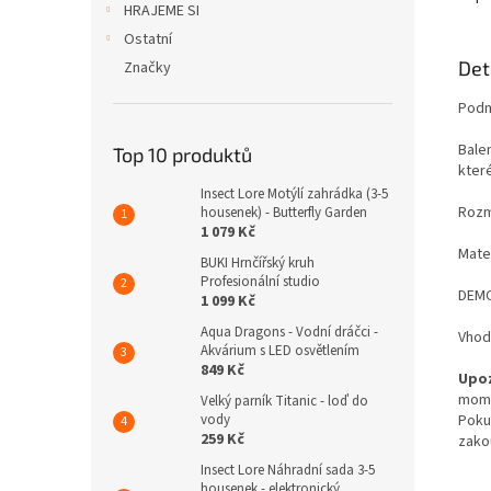
HRAJEME SI
Ostatní
Det
Značky
Podm
Bale
Top 10 produktů
kter
Insect Lore Motýlí zahrádka (3-5
Rozmě
housenek) - Butterfly Garden
1 079 Kč
Mater
BUKI Hrnčířský kruh
Profesionální studio
DEMO
1 099 Kč
Aqua Dragons - Vodní dráčci -
Vhod
Akvárium s LED osvětlením
849 Kč
Upoz
mome
Velký parník Titanic - loď do
vody
Poku
259 Kč
zako
Insect Lore Náhradní sada 3-5
housenek - elektronický