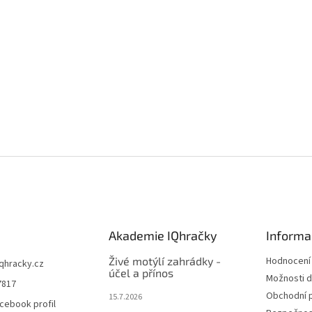
Akademie IQhračky
Informa
Živé motýlí zahrádky -
Hodnocení
iqhracky.cz
účel a přínos
Možnosti d
7817
Obchodní 
15.7.2026
cebook profil