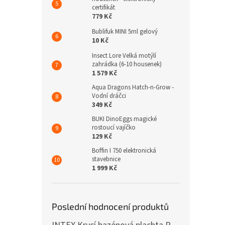
certifikát
779 Kč
Bublifuk MINI 5ml gelový
10 Kč
Insect Lore Velká motýlí
zahrádka (6-10 housenek)
1 579 Kč
Aqua Dragons Hatch-n-Grow -
Vodní dráčci
349 Kč
BUKI DinoEggs magické
rostoucí vajíčko
129 Kč
Boffin I 750 elektronická
stavebnice
1 999 Kč
Poslední hodnocení produktů